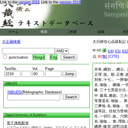
Link to the
version 2015
Link to the
version 2018
一名
。故置
本音
一
二
一
一義
名云
相應
。
一
二
一
行果等所有諸法皆名
善行相應義
故。此
一
法竝名
瑜伽
。其境
二
一
有
方便善巧相應義
二
一
ホーム
検索
ご挨拶
組織
利
依
十度
以
後得智
二
一
二
一
二善巧故。唯以
別
二
大正蔵検索
大日經住心品疏私記 (
依
釋下文
。以
作
二
一
二
意
復於
此證達故。
一
レ
630
631
632
洞融並不
乖故。按
点:
有
/
無
]
[CITE]
レ
punctuation
Hangul
Eng
釋。有
總有
別
云
レ
レ
TextNo.
Vol.
Page
亦有
總別
。總云。
二
一
正理
故。順
正教
一
二
一
別有
十七
。一辨瑜
二
一
INBUDS
名
瑜伽
。總攝
一
二
一
二
修
三十七菩提分法
二
一
INBUDS
(Bibliographic Database)
中
最爲
勝故。三大
Search
一
レ
等運道名
瑜伽
。衆
二
一
三摩地
名
瑜伽
。
一
二
一
論等説。信欲方便精
Digital Dictionary of Buddhism
生
一切行
故。六聞
二
一
名
瑜伽
。會
理除
電子佛教辭典
二
一
レ
レ
總辨
修習
諸對治道
パスワードがない場合は「guest」でログインしてくださ
二
一