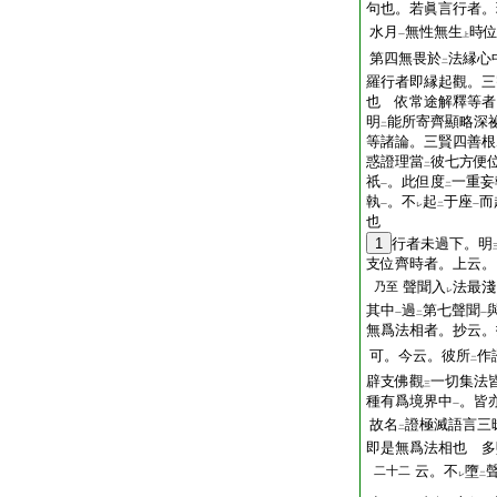
句也。若眞言行者。
水月
無性無生
時
一
上
第四無畏於
法縁心
二
羅行者即縁起觀。三
也 依常途解釋等者
明
能所寄齊顯略深
二
等諸論。三賢四善根
惑證理當
彼七方便
二
祇
。此但度
一重妄
一
二
執
。不
起
于座
而
一
レ
二
一
也
1
行者未過下。明
支位齊時者。上云。
聲聞入
法最淺
乃至
レ
其中
過
第七聲聞
一
二
一
無爲法相者。抄云。
可。今云。彼所
作
二
辟支佛觀
一切集法
三
種有爲境界中
。皆
一
故名
證極滅語言三
二
即是無爲法相也 多
云。不
墮
二十二
レ
二