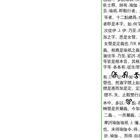
一
二
依士釋。師有
瑜伽
二
一
言
瑜祇
即觀行者。
二
一
等者。十二點總爲
二
者即是本字。如
何
二
次從伊
伊
乃至
上
一
二
加之字。悉是女聲。
女聲是定義也
乃至
義。相應是瑜祇之義
迦佉等
乃至
娑訶
一
二
一
等皆是根本音。其根
字等
各各有
從生増
一
二
有
𠰘
計
矩
二
聲也。然迦字體上如
體是惠而加是定。定
體不
失。止觀雙行
レ
本中。多以
點
二
一
轉聲是所屬義。今加
二義
。一所屬義。
一
摩訶瑜伽瑜祇
儞
上
也。未得瑜伽令
得
レ
レ
於
瑜伽
。而得
自
二
一
二