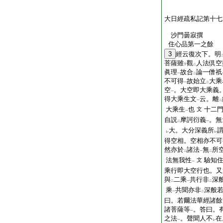
大日經疏私記第十七
沙門曇寂撰
住心品第一之餘
3
經云復次下。明
菩薩雖
觀
人法倶空
下
二
眞理
故合
論一僧祇
一
二
不可得
故始立
大乘
一
二
空
。大空即大乘義
一
得大乘生文
云。離
一
二
大乘生
也
十二
文
一
自説
摩訶衍義
。無
二
一
大。大分深義所
レ
レ
得空相。空相亦不可
然亦於
諸法
無
所
二
一
二
法無我性
驗知
文
一
乘行即大空行也。又
與
二乘
共行非
深
二
一
二
乘
共聞亦非
深般
一
二
曰。若爾法華經諸餘
諸菩薩等
。答曰。
一
之法
。聲聞人不
在
一
レ