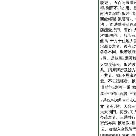
脱經
。五百阿羅漢
一
得
聞而不
能
用。
レ
レ
レ
何法甚深勝
般若
者
二
一
而餘經囑
累菩薩
。
二
一
法
。而法華等諸經
一
薩能受持用。譬如
二
次如
先説
。般若有
二
一
但爲
十方十住地大
二
況新發意者。復有
二
各各不同。般若波羅
異。是故囑
累阿
レ
二
大智度論云。般若波
共。謂摩訶衍及餘方
不共者。如
不思議
二
云。不思議經者。彼
其唯説
別教一乘
二
一
集
三乘衆
通説
三
三
一
二
共也○抄解
抄
云云
レ
文
者有
難。天台三
一
レ
大乘初門。何云
同
下
今疏意者。三乘共行
寂然界與
彼通教
相
二
一
云。從假入空觀智
彼四教義明
別教
中