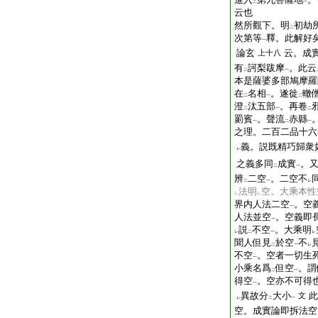
二
一
云也
然所觀下。明
初劫
二
次第等
釋。此解好
一
論玄
云。成
上十八
有
訶梨跋摩
。此云
二
一
本是薩婆多部鳩摩羅
在
名相
。遂徙
轍
二
一
二
澄
汰五部
。再卷
二
一
二
罽賓
。聲流
赤縣
一
二
一
之理。二百二品十六
義。説既精巧歸衆
レ
之義多同
成實
。
二
一
辨
二空
。二空不
二
一
レ
法明
空。大乘本性
レ
レ
界内人法二空
。空
一
人法並空
。空義即
一
説
不空
。大乘明
レ
二
一
レ
聞人但見
於空
不
二
一
レ
不空
。空者一切生
一
小乘名爲
但空
。謂
二
一
得空
。空亦不可得
一
異故分
大小
此
文
レ
二
一
空。成實論即拆法空