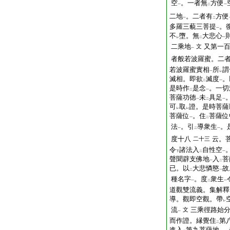
空
。一者無
方便
一
二
一
二地
。二者有
方便
一
二
多羅三藐三菩提
。
一
不
墮。無
大悲心
レ
二
一
二乘地
又第一
文
一
者般若波羅蜜。二
若波羅蜜實相
所
謂
一
レ
滅相。即欲
滅度
。
二
一
是時作
是念
。一切
二
一
菩薩功徳
未
具足
一
二
一
可
取
證。是時菩薩
レ
レ
菩薩位
。住
菩薩位
一
二
法
。引
導衆生
。
一
二
一
度十八
云。
二十三
令
諸法入
自性空
下
二
一
聲聞辟支佛地
入
菩
一
二
已。以
大悲憐愍
故
二
一
種名字
。度
衆生
一
二
一
道觀雙流義。集解釋
導。觀即空觀。帶
レ
流
三乘徑路始
文
一
而作證。縁覺住
第
二
進入
第九菩薩地
。