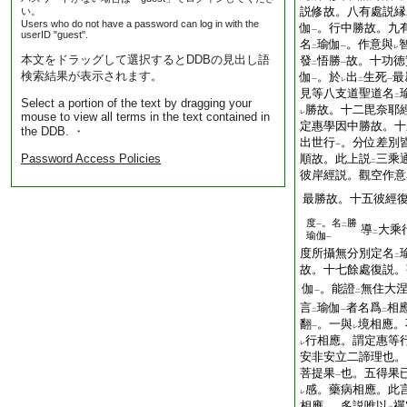
説修故。八有處説縁
い。
Users who do not have a password can log in with the
伽
。行中勝故。九
一
userID "guest".
名
瑜伽
。作意與
二
一
レ
本文をドラッグして選択するとDDBの見出し語
發
悟勝
故。十功徳
二
一
検索結果が表示されます。
伽
。於
出
生死
最
一
レ
二
一
見等八支道聖道名
二
Select a portion of the text by dragging your
勝故。十二毘奈耶
レ
mouse to view all terms in the text contained in
定惠學因中勝故。十
the DDB. ・
出世行
。分位差別
一
Password Access Policies
順故。此上説
三乘
二
彼岸經説。觀空作意
最勝故。十五彼經
度
。名
勝
一
二
導
大乘
二
瑜伽
一
度所攝無分別定名
二
故。十七餘處復説。
伽
。能證
無住大
一
二
言
瑜伽
者名爲
相
二
一
二
翻
。一與
境相應。
一
レ
行相應。謂定惠等
レ
安非安立二諦理也。
菩提果
也。五得果
一
感。藥病相應。此
レ
相應
。多説唯以
禪