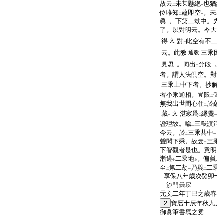
故云
未甚懸絶
也猶
二
一
位唯知
蘊即空
。未
二
一
眞
。下第二劫中。
一
了。以對明云。今大
得
文
對
此空有不
二
云。此教
三乘
通教
見思
。同出
分段
一
二
一
者。謂人法倶空。對
三乘上中下者。抄
者小乘通相。豈限
二
無我出世間心住
於
二
藏
湛寂爲
縁覺
文
一
二
一
證理故。喩
三獸渡
二
今云。於
三乘共中
二
一
聲聞下乘。故云
三
二
下智觀者是也。意明
漸過
二乘地
。偏眞
中
上
至
第二劫
乃與
二
二
一
二
享保八年歳次癸卯
沙門曇寂
元文二年丁巳之歳春
2
寶暦十辰年秋九
御眞筆書寫