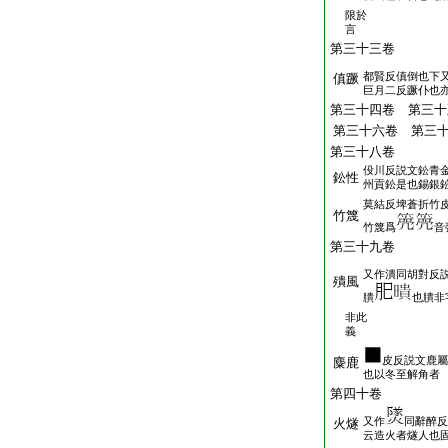
限於
言
第三十三卷
都賢反傎倒也下
傎蹶
巨月二反蹶仆也
第三十四卷 第三十
第三十六卷 第三
第三十八卷
伇川反説文鈆青
鈆性
州貢鈆是也錫銀
莫結反埤蒼折竹
竹篾
竹篾爲
音
第三十九卷
又作潰同胡對反
殨風
膭
也膭非
非此
義
皮反説文鹿屬
麋鹿
也以冬至解角者
第四十卷
又作
同辭醉反
火燧
云造火者燧人也