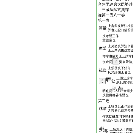
音阿毘達磨大毘婆沙
三藏法師玄奘譯
從第一盡八十卷
第一卷
上宙留反鄭注禮
籌量
筭也史記曰借前
反考聲正作
量從童也
上莫婆反郭注尒
摩鎣
王云摩礪也説文
亦摩也顧野王云謂摩
2
從金從
熒省聲論
上煩發反下錯何
筏蹉
反梵語國王名也
上儷公反韓
3
叡
惠反廣雅叡
明也從
音藏
反從目從谷省聲也
第二卷
上答含反正作媅
耽嗜
之甚者也賈逵云
作妉躭酖並同下時利
無猒足也説文嗜欲喜
上恬葉反下胥慮
絮