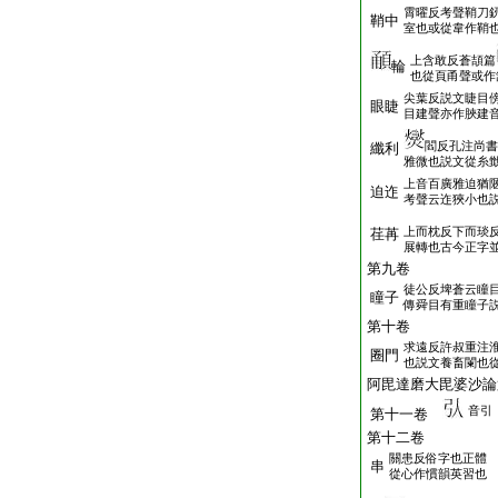
霄曜反考聲鞘刀
鞘中
室也或從韋作鞘
上含敢反蒼頡篇
輪
也從頁甬聲或作
尖葉反説文睫目
眼睫
目建聲亦作脥建
閻反孔注尚書
纖利
雅微也説文從糸
上音百廣雅迫猶
迫迮
考聲云迮狹小也
上而枕反下而琰
荏苒
展轉也古今正字
第九卷
徒公反埤蒼云瞳
瞳子
傳舜目有重瞳子
第十卷
求遠反許叔重注
圈門
也説文養畜闌也
阿毘達磨大毘婆沙論
音引
第十一卷
第十二卷
關患反俗字也正體
串
從心作慣韻英習也