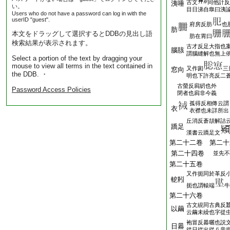
古文
同他計反
洟唾
い。
目日涕自臯曰洟
Users who do not have a password can log in with the
userID "guest".
府房反肪
也
肪
本文をドラッグして選択するとDDBの見出し語
肪在胃曰
検索結果が表示されます。
古才反足大指也
腦胲
謂腦縫解也無上
Select a portion of the text by dragging your
mouse to view all terms in the text contained in
又作囱
三
窓向
the DDB. ・
明也下許亮反二
古螢反扄紉也外
Password Access Policies
閉者也扄非今義
孤得反相傳云謂
衣
衣襟也未詳所出
丘消反蒼頡解詁
蹻足
漢書云蹻足文
第二十二卷 第二十
第二十四卷
並先不
第二十五卷
又作扼同於革反
軶靷
扼也謂轅端
牛
第二十六卷
古文絸同古典反
以繭
云繭未繰也字從
袍冒反㬥曬也説
日㬥
從日從出從八音