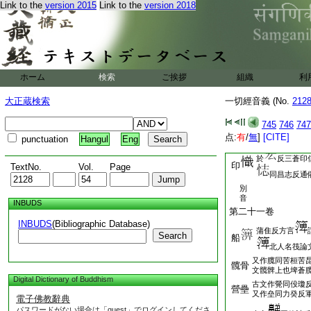
Link to the
version 2015
Link to the
version 2018
於地中江東謂爲
力矩反通俗文曲
曲僂
再命而傴三命而
曲恭益加也論文作
軁或作瘻並非也
又作
二形
ホーム
検索
ご挨拶
組織
利
傎伏
古文踣今作仆同
大正蔵検索
一切經音義 (No.
212
作顛伏
非體也
745
746
747
通俗文作𦪑韻集
是筏
点:
有
/
無
]
[CITE]
punctuation
Hangul
Eng
謂編竹木浮於河
於
反三蒼印
印
TextNo.
Vol.
Page
同昌志反通
別
音
INBUDS
第二十一卷
INBUDS
(Bibliographic Database)
蒲隹反方言
Search
船
北人名筏論
又作臗同苦桓苦
髖骨
文髖髀上也埤蒼
Digital Dictionary of Buddhism
古文作覮同伇瓊
營壘
又作垒同力癸反
電子佛教辭典
パスワードがない場合は「guest」でログインしてくださ