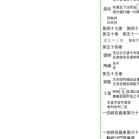
袪冀反下治亮反
器仗
器外盛曰械一曰
所執持
曰仗也
第四十七卷 第四十
第五十卷 第五十一
第五十三卷
並先下
第五十四卷
字詁古文捷今作
捷樹
反相接也言接樹
先不
殉腸
音
第五十五卷
又作辯同補頑反
斑駁
文皃也雜色爲駁
1
時制
反禮記
卜筮
猶豫故疑即筮之
爻故字從竹揲音
食列余列二反
一切經音義卷第六十
一切經音義卷第六十
翻經沙門慧琳撰