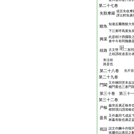
第二十七卷
或言失收摩
失獸摩羅
譯云鰐魚廣
知連反爾雅鱣大
鱣魚
下江東呼爲黄魚
此是樹汁西國取
興渠
食中今有阿魏藥
古文㟚
二形同
歧路
之歧謂歧道直出
朱泣歧
路是也
第二十八卷
先不音
第二十九卷
又作梱同苦本反
門閫
梱門橜也三蒼門
第三十卷 第三十
第三十二卷
齒臾反廣疋樞本
戸樞
椳郭璞曰謂扉樞
又作嬴同弋成反
盈長
林嬴有餘也廣疋
説文作酬今作呪
祝詛
祝屬也以善惡之