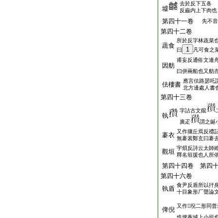
去於反下五各
墟
反齒内上下肉也
第四十一卷
先不音
第四十二卷
所於反字林蔬菜
蔬食
1
曰
凡可食之
甫妄反通俗文連
因舫
曰併兩船也又舫
應言佉路瑟吒
佉樓書
北方邊處人書
第四十三卷
字詁古文鑹
執
廣疋
謂之鋋
又作攐丘焉反禮
褰衣
無褰裳鄭玄曰褰
宇煩反詩云太師
觀垣
釋名垣援也人所
第四十四卷 第四
第四十六卷
食尹反盾所以扞
執盾
十目象形厂聲論
又作𢽛堄二形同
俾倪
也埤蒼城上小垣