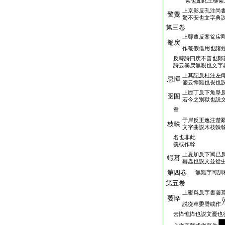
絮也如此土柳絮
上京影反孔注尚
警覺
驚不安也文字典
第三卷
上聾董反案篭戻
篭戻
作篭假借用也諸
反韓詩曰戻不善也鄭
詩云暴戻無親也文字
上其記反杜注左
忌憚
箋云憚難也畏也
上歴丁反下魚擧
囹圄
若今之別獄也説
韋
于岸反王逸注楚
枝榦
文字曲説木枝榦
名也非此
義或作幹
上夏加反下罵已
蝦蟇
蟇蟲也説文並從
第四卷
無難字可訓
第五卷
上鬱爲反字書萎
萎忰
説從草委聲或作
云忰憔忰也説文憂也