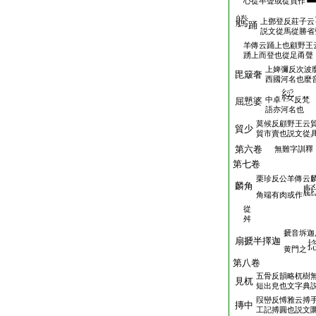
心從卒聲或從頁作
上鄧登反莊子云
踊
説文從馬從勝省
羊傳云踊上也顧野王
踴上而登也從足甬聲
上婢彌反次波
毘簸奢
西國河名也麼
中卓
反梵
屈戅婆
語亦河名也
莫候反顧野王云
貿少
貿市賣也説文從
第六卷
無難字訓釋
第七卷
栗珍反公羊傳云麟
麟角
角端有肉或作
從
舛
搋音坼迦
扇搋半擇迦
黄門之
第八卷
五骨反韻略杌樹
見杌
短出皃也文字典
叚巒反愽雅云搏
摶中
工記搏圓也説文