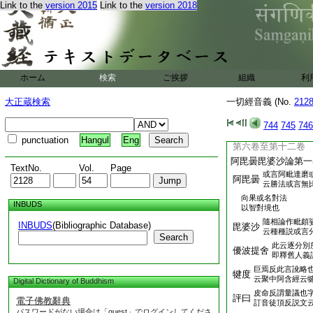
Link to the
version 2015
Link to the
version 2018
上意冝反詩傳
猗覺枝
曰猗説文云犗
第五卷
上帝奚反蘇林注
隄
封限也説文隄
ホーム
検索
ご挨拶
組織
利
中路謂之
也鄭箋詩
大正蔵検索
一切經音義 (No.
亦隄也埤蒼云長沙人謂
212
云隄也古今正字亦云
744
745
746
從阜唐聲論文作堤塘
punctuation
Hangul
Eng
第六卷至第十二
阿毘曇毘婆沙論第一
TextNo.
Vol.
Page
或言阿毗達磨
阿毘曇
云勝法或言無
向果或名對法
INBUDS
以智對境也
隨相論作毗頗
INBUDS
(Bibliographic Database)
毘婆沙
云種種説或言
Search
此云逐分別
優波提舍
即釋舊人義
巨焉反此言訛略
犍度
云聚中阿含經云
Digital Dictionary of Buddhism
皮命反謂量議也
評曰
電子佛教辭典
訂音徒頂反説文
パスワードがない場合は「guest」でログインしてくださ