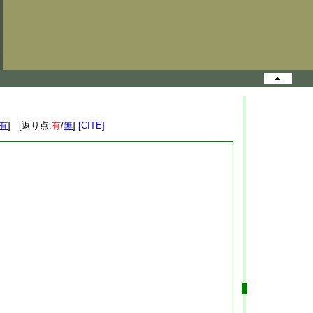
有
] [返り点:
有
/
無
]
[CITE]