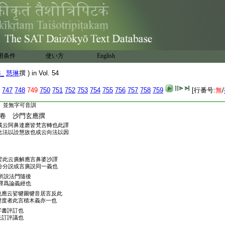
云猗歎辭也又云角而束之
犬也從犬奇聲
音革賣反
漢書云隄封萬井也韋昭云積土爲
也從阜是聲也下蕩郎反尒雅云廟
用条件
使い方
English
云
當塗也許叔重注淮南子云
隄曰
8_
慧琳
撰 ) in Vol. 54
也考聲云
陪土爲路也
隄也陂
也
747
748
749
750
751
752
753
754
755
756
757
758
759
[行番号:
無
/
俗通用字也
卷
並無字可音訓
卷 沙門玄應撰
或云阿鼻達磨皆梵言轉也此譯
比法以詮慧故也或云向法以因
娑此云廣解應言鼻婆沙譯
分分説或言廣説同一義也
所説法門隨後
譯爲論義經也
也應云娑犍圖犍音居言反此
犍度者此言積木義亦一也
字書評訂也
云訂評議也