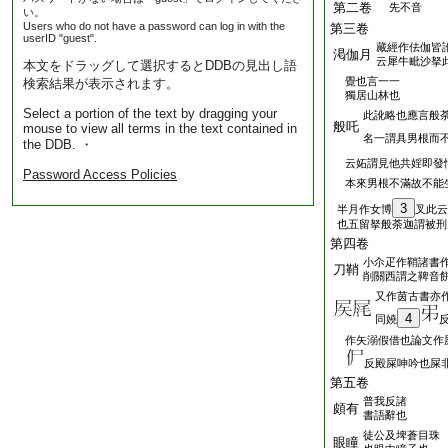
第二卷
先不音
い。
Users who do not have a password can log in with the
第三卷
userID "guest".
藏經作佉伽皆
渇伽月
云犀牛毗沙拏
本文をドラッグして選択するとDDBの見出し語
覺也言一一
検索結果が表示されます。
獨居山林也
Select a portion of the text by dragging your
此訛略也應言般
般吒
mouse to view all terms in the text contained in
名一謂具男根而
the DDB. ・
云妬謂見他共婬即發
Password Access Policies
本來男根不滿故不能
3
半月作女博
叉此云
也五留拏般荼迦謂被刑
第四卷
小尒疋作鞘諸書
刀鞘
削關西謂之鞞音
又作茵古書亦
4
同嬈
作矢溺假借也論文作
反殿屎呻吟也屎
第五卷
普我反諸
頗有
書語辭也
徒公及埤蒼目珠
眼瞳