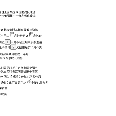
訛也正言朅伽朅音去謁反此譯
此云角謂犀牛一角亦獨也喩獨
荼迦此云黄門其類有五般荼迦捴
不生子二
利沙般荼迦
利沙此
1
情欲
不見不發三扇荼般荼迦謂
2
生子四博
叉般荼迦謂半月作男
助謂兩半月助成一滿月
男根留拏此云割也
作削同思誚反方言劔削關東謂之
餅説文刀鞞也江南音嘯關中音笑
作矢同失旨反説文云糞也下又作尿
反通俗文出脬曰尿字林
小便也醫方多
屎音香
非此義