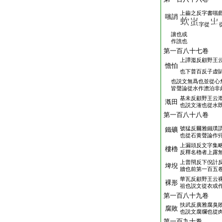
上齒之反字書嗤
嗤誚
字從
讓也或
作譙也
第一百八十七卷
上譚濫反顧野王
憺怕
也下普百反子虚
也説文無爲也並從心
皆聲論從水作澹泊非
基未反顧野王云
漑田
也説文潅也從水
第一百八十八卷
號猛反爾雅鐵璞
鐵礦
也從石黄聲論作
上漏頭反文字集
樓櫓
反釋名櫓者上露
上普閇反下倪計
埤堄
牆也前第一百五
華瓦反顧野王云
裸形
祖也説文從衣或
第一百八十九卷
扶武反廣雅腐臭
腐敗
也説文腐爛也從
第一百九十卷