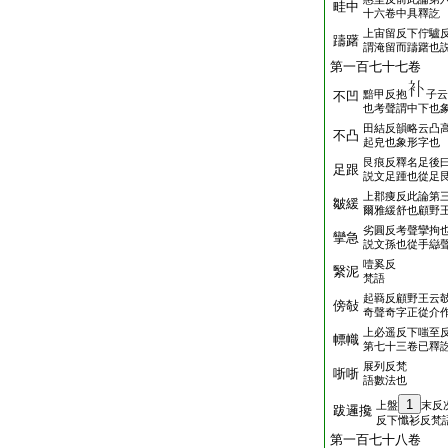
畦中
十六卷中具釋訖
上宙留反下佇驢
躊躇
謂淹留而躊躇也
第一百七十七卷
黯甲反抱
子云
不凹
也考聲謂中下也
田結反韻略云凸
不凸
起皃也象形字也
艮痕反釋名足後
足跟
説文足踵也從足
上郡痩反此論第
皺緩
爾雅緩舒也顧野
劣圓反考聲攣拘
攣急
説文孫也從手䜌
噎奚反
繄泥
梵語
起羇反顧野王云
傍敧
奇聲奇字正從介
上必遥反下嗤至
幖幟
第七十三卷已釋
展列反梵
哳哳
語數法也
1
上盤
末反
跋邏攙
反下懺衫反梵
第一百七十八卷