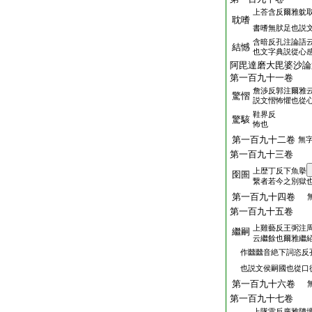
上荅含反爾雅躭
耽嗜
書嗜無肰足也説
含暗反孔注論語
結憾
也文字典説從心
阿毘達磨大毘婆沙論
第一百九十一卷
詹渉反郭注爾雅
驚慴
説文慴怖懼也從
鞋界反
驚駭
怖也
第一百九十二卷
無
第一百九十三卷
上歴丁反下魚擧
囹圄
繋者若今之別獄
第一百九十四卷
第一百九十五卷
上雞藝反王弼注
繼嗣
云繼餘也爾雅繼
作㡭㡭音絶下詞恣反
也説文侯嗣國也從口
第一百九十六卷
第一百九十七卷
上隊雷反廣雅隤