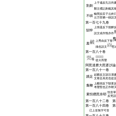
上于遏反孔注尚
割劓
鄭注禮記劓截其
輸閏反莊子云終
不瞚
云万世猶一瞚説
第一百七十九卷
上情遥反下慈醉
顦悴
説文或作憔亦作
上秀由反下拏
羞
媿也説文
慙
第一百八十卷
𬋖兖反説文
等
從火而聲
阿毘達磨大毘婆沙論
第一百八十一卷
起驕反文頴注漢
蹻足
文擧足高皃也從
上醋胡反下額更
麁鞭
考聲堅也正作鞕
怛音單
素怛纜毘奈耶
反梵語
第一百八十二卷 第
第一百八十四卷 第
已上並無字可音
第一百八十六卷