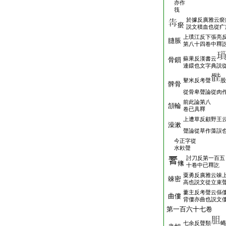
亦作
筏
於據反廣雅云瘀
瘀
説文積血也從疒
上璞江反下張亮
膖脹
第八十四卷中釋
蘇果反漢書云
骨鎻
連鐶也文字典説
鼙米反考聲
股
髀骨
從骨卑聲論從肉
前此論第八
頷輪
卷已具釋
上遭草反顧野王
澡漱
聲論從草作藻誤
今正字從
水欶聲
討刀反第一百五
絛
十卷中已釋訖
粟勇反廣雅云竦
竦密
高也説文從立束
蔞主反考聲云傴
曲僂
背僂亦曲也説文
第一百六十七卷
七余反聲類
蝿