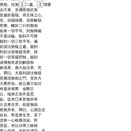
懷抱。住無
1
二處。
2
増愛
去不來。見佛匪移於當
豈越於毫端。得文殊之心。
見。自隔情塵。深密解脱
所覺。離於二行到無相
如來一切平等。到無障礙
不退法輪。能到不可降
能到一切三世平等。遍
於諸法無疑之處。能到
到於法智無疑境界。得
答一切菩薩問智。能到
諸佛無有差別解脱智
昧境界。廣大如法界。究
。釋曰。夫親到諸法無疑
照萬境無相之門。見性方
大覺所知。故云廣大如法
終盡未來際
金剛王
云。端身正坐作是思
起。從本已來皆無所有
久念衆生苦。欲拔無由
然無所有。釋曰。心識念念
自在。即是衆生苦。若了
證會一心根塵倶寂。即
菩提。所以法華三昧經
累心寂滅。本性如虚空。是