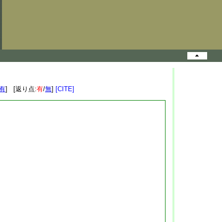
有
] [返り点:
有
/
無
]
[CITE]