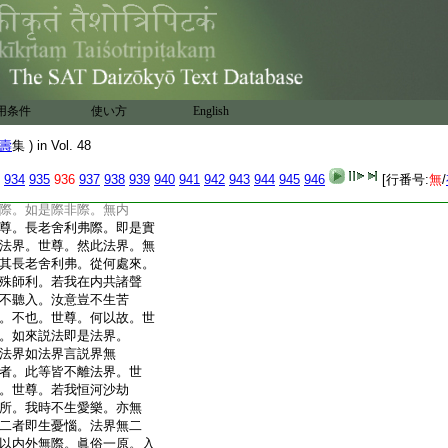
人但信夢境是虚。例執晝
愍。説況比知。將所信之
所信之實。同所信之虚。頓
入法界體性經云。爾時長
出。往詣文殊師利童子
師利。即詣佛所到已。在
用条件
使い方
English
時世尊。告文殊師利童
舍利弗比丘。今
2
在門外
壽
集 ) in Vol. 48
。文殊師利言。世尊。若彼
世尊。此二際豈有在内
934
935
936
937
938
939
940
941
942
943
944
945
946
[行番号:
無
/
言。不也。文殊師利言。世
際。如是際非際。無内
尊。長老舍利弗際。即是實
法界。世尊。然此法界。無
其長老舍利弗。從何處來。
殊師利。若我在内共諸聲
不聽入。汝意豈不生苦
。不也。世尊。何以故。世
。如來説法即是法界。
法界如法界言説界無
者。此等皆不離法界。世
。世尊。若我恒河沙劫
所。我時不生愛樂。亦無
二者即生憂惱。法界無二
以内外無際。眞俗一原。入