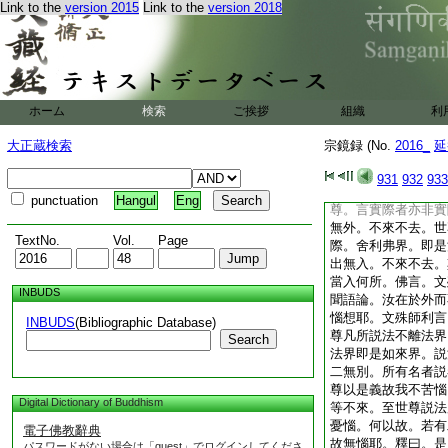
Link to the
version 2015
Link to the
version 2018
所見。更無有異。世
境是實。是以大覺垂
虚。破所信之實。令
悟法空。皆入宗鏡。
老舍利弗。從自住處
住處。到已不見文殊
ホーム
検索
ご挨拶
組織
利
佛別門外邊而住。爾
子言。文殊師利。是
大正蔵検索
宗鏡録 (No.
2016_
延
爲欲聽法。汝令使入
舍利弗際若法界際。
931
932
933
在外若中間二耶。佛
punctuation
Hangul
Eng
尊。言實際者亦非實
無外。不來不去。世
TextNo.
Vol.
Page
際。舍利弗界。即是
出無入。不來不去。
當入何所。佛言。文
INBUDS
聞語論。汝在於外而
惱想耶。文殊師利言
INBUDS
(Bibliographic Database)
尊凡所説法不離法界
Search
法界即是如來界。説
二無別。所有名者説
尊以是義故我不苦惱
Digital Dictionary of Buddhism
等不來。至世尊説法
憂惱。何以故。若有
電子佛教辭典
故無惱耶。釋曰。是
パスワードがない場合は「guest」でログインしてくださ