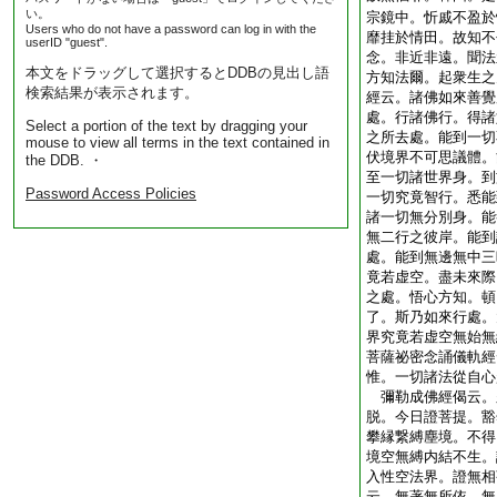
い。
宗鏡中。忻戚不盈於
Users who do not have a password can log in with the
靡挂於情田。故知不
userID "guest".
念。非近非遠。聞法
本文をドラッグして選択するとDDBの見出し語
方知法爾。起衆生之
検索結果が表示されます。
經云。諸佛如來善覺
處。行諸佛行。得諸
Select a portion of the text by dragging your
之所去處。能到一切
mouse to view all terms in the text contained in
伏境界不可思議體。
the DDB. ・
至一切諸世界身。到
Password Access Policies
一切究竟智行。悉能
諸一切無分別身。能
無二行之彼岸。能到
處。能到無邊無中三
竟若虚空。盡未來際
之處。悟心方知。頓
了。斯乃如來行處。
界究竟若虚空無始無
菩薩祕密念誦儀軌經
惟。一切諸法從自心
彌勒成佛經偈云。
脱。今日證菩提。豁
攀縁繋縛塵境。不得
境空無縛内結不生。
入性空法界。證無相
云。無著無所依。無