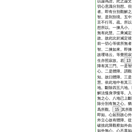
以論爲證。此之論文
切心意識分別想。但
者。即有分別觀解之
智。是則別境。五中
言不行耳。疏。所以
想所以。一揀凡小。
無有此慧。二乘滅定
故。故此比於滅定彼
前一切心等彼所無者
智。二揀如來。即揀
故瓔珞云。等覺照寂
生亦照寂故。若
13
障有其三門。一是智
心。二是體障。謂觀
知。故曰體障。三是
慧。依此地中有其三
地。斷除四五六地。
解法慢身淨慢等。入
無之心。八地已上斷
除分別有無之心。猶
爲所觀。
15
其所
即如。心如別故心外
外立心故有體障。從
破捨此障觀察如外由
如外無心。心不異如