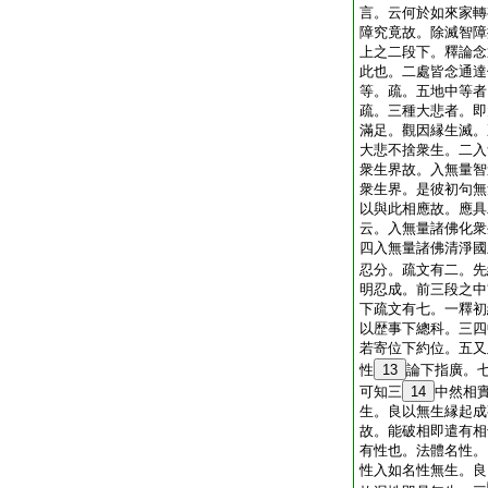
言。云何於如來家轉
障究竟故。除滅智障
上之二段下。釋論念
此也。二處皆念通達
等。疏。五地中等者
疏。三種大悲者。即
滿足。觀因縁生滅。
大悲不捨衆生。二入
衆生界故。入無量智
衆生界。是彼初句無
以與此相應故。應具
云。入無量諸佛化衆
四入無量諸佛清淨國
忍分。疏文有二。先
明忍成。前三段之中
下疏文有七。一釋初
以歴事下總科。三四
若寄位下約位。五又
性
13
論下指廣。
可知三
14
中然相
生。良以無生縁起成
故。能破相即遣有相
有性也。法體名性。
性入如名性無生。良