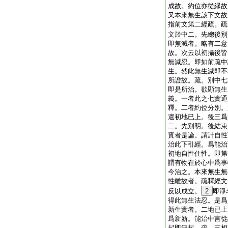
成故。約位亦從縁故
又本來無生該下文故
指前文第二經疏。疏
文於中二。先總後別
即無滅者。略有二意
故。次云以初攝後皆
無滅忍。即如前疏中
生。然此無生滅即不
所證故。疏。別中七
即是所治。欲顯無生
義。一者此之七實通
釋。二者約位分別。
遣初地已上。後三爲
二。先別明。後結束
實者是論。謂計自性
治此下引經。爲能治
初地自性住性。即第
謂有物在於心中爲事
今治之。本來無生無
性離故者。疏釋經文
反以成立。
2
即淨
得此無生法忍。是爲
新生實者。二地已上
爲新新。能治中言從
起即無起。疏。三相