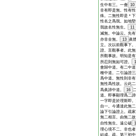
生中有三。一會
10
非有即是無。性有性
殊。二無性即是＊下
性名之爲我。如地堅
我故名性無生。
11
滅無。中論云。先有
亦非全無。
13
眞
立。次以前觀事下。
證。言觀事者。此無
所觀事故。明知是有
所忍則無如可證。
會歸中道。有二中道
種中道。二引論證三
爲中道。無性則非有
無性爲性故。云此二
爲眞諦中道。
16
道。即事顯理爲二諦
一字即是於理斯即。
自一。今通達此無二
論下引論證上。疏家
無二相言。由無二故
自性無生。遠公破
理心境不二。非也者
結成。疏。第三初中