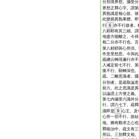
分別境界想。攝受分
界想正釋心字。謂第
異熟識是報心故。彼
此變易異熟果體。即
行
6
亦不行故者。
八頼耶有其三細。謂
地盡方能離之。今得
相二分亦不行也。言
第八頼耶與心所倶。
作意受想思。今與此
疏總云轉現遍行亦不
入滅定前七不行。第
復不行。顯轉深也。
疏。二離意識者。牒
分別者。是疏取論意
前六。此之意識是異
以論證上方便之義。
第七内攝受六識外分
行。謂六七下。疏釋
識即是
9
心王。及
心所一切不行。故結
地。猶有觀求之心也
釋能治中。疏文有三
所以。三別釋文相。