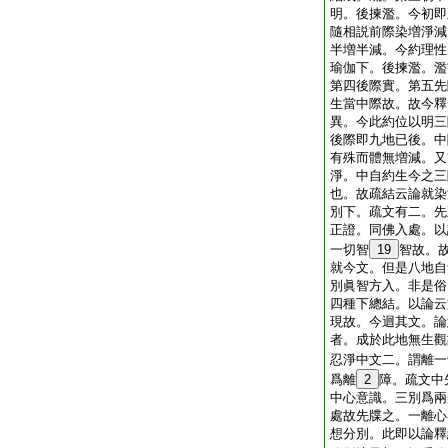
明。後揀濫。今初即
隨相説前際染増淨減
半増半減。今約理性
瑜伽下。後揀濫。濫
第四後際實。第五先
生當中際故。故今釋
異。今此約位以明三
後際即九地已後。中
有殊而體無増減。又
淨。中自約生今之三
也。故疏結云論就染
別下。疏文有二。先
正證。同佛入處。以
一切智
19
智故。
就今文。但是八地自
別眞智方入。非是俗
四種下總結。以論云
現故。今迴其文。論
者。成於此地無生觀
忍淨中文二。謂離一
爲離
2
障。疏文中
中心意識。三別爲兩
處故先牒之。一離心
想分別。此即以論釋