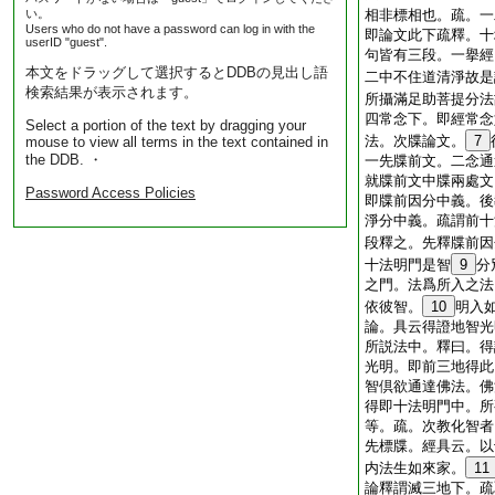
い。
相非標相也。疏。一
Users who do not have a password can log in with the
即論文此下疏釋。十
userID "guest".
句皆有三段。一擧經
本文をドラッグして選択するとDDBの見出し語
二中不住道清淨故是
検索結果が表示されます。
所攝滿足助菩提分法
四常念下。即經常念
Select a portion of the text by dragging your
法。次牒論文。
7
mouse to view all terms in the text contained in
the DDB. ・
一先牒前文。二念通
就牒前文中牒兩處文
Password Access Policies
即牒前因分中義。後
淨分中義。疏謂前十
段釋之。先釋牒前因
十法明門是智
9
分
之門。法爲所入之法
依彼智。
10
明入
論。具云得證地智光
所説法中。釋曰。得
光明。即前三地得此
智倶欲通達佛法。佛
得即十法明門中。所
等。疏。次教化智者
先標牒。經具云。以
内法生如來家。
11
論釋謂滅三地下。疏