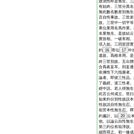
故泯性即是無生。三
有始終。三世分異名
無此數名數差別無生
言自性事故。三世差
故。三世中一切平等
果位業用名爲作業。
名業無生。是故結云
實捨相。一破有相。
倶入如。三四皆證實
約
16
寄位
17
中
遣故。爲根本用。是
終三世別故。五出體
合爲眞妄耳。則妄通
依佛性下六指廣者。
論者。即彼三性品。
了義經。達三性者。
經中説。若人得無生
此言云何成立。答曰
如來約分別性故説本
性故説自性無生忍。
垢苦本性無生忍。釋
約遍計。以
20
云
他。以論云自性無生
第三約位有垢淨故。
細而尋之。初一修成