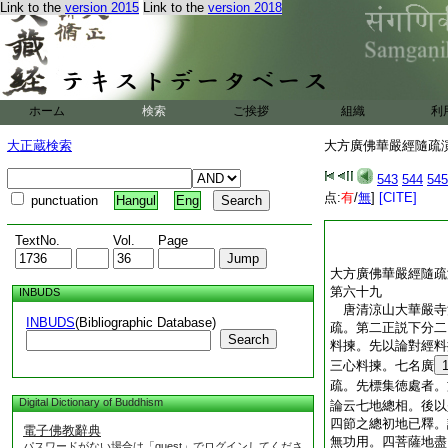
Link to the
version 2015
Link to the
version 2018
故。下文中於三世間
行下。五成行略
12
雖淨佛土而無起作無
及所得下。六得果言
云。通達無増減法界
云等者。等九自在。
ホーム
検索
ご挨拶
組織
利
三昧
大方廣佛華嚴經隨疏
大正蔵検索
大方廣佛華嚴經隨疏演義
543
544
545
点:
有
/
無
]
[CITE]
punctuation
Hangul
Eng
TextNo.
Vol.
Page
大方廣佛華嚴經隨疏
第六十九
INBUDS
唐清涼山大華嚴
INBUDS
(Bibliographic Database)
疏。第二正説下分二
Search
料揀。先以論對經料
三心料揀。七名廣
疏。先標集徳處者。
Digital Dictionary of Buddhism
論云七地總相。後以
四節之總初地已釋。
電子佛教辭典
無功用。四菩薩地盡
パスワードがない場合は「guest」でログインしてくださ