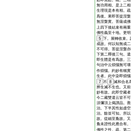
無功用相。是上二相
生理現是本有相。疏
爲後。果即菩提涅槃
無涅槃實。菩薩成佛
上四下後結束有兩重
佛性義至十地。更明
5
下。展轉收束。
成故。何以知無成二
不可得。菩提涅槃亦
下第二釋後三句。遣
即生體是有爲故。三
句治中云煩惱無可壞
作煩惱。約妙有稱實
生者。此中染即煩惱
7
不
8
滅和合名
辨生滅不生也。又前
妙有故。此即空藏者
今二藏雙遣云皆不可
須彌頂上偈讃品。善
治。下半其性如虚空
治。餘並可知。所以
故。從細至麁故。又
麁未證性此應合有。
佛性之性。疏。第二