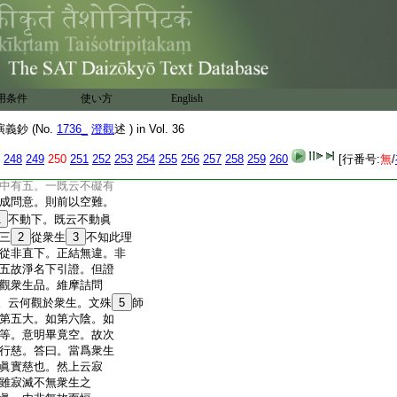
悲智性相皆無障礙。就
相無礙。即前第一意。
17
下。躡前初意以辨能化。
礙。悲對前事。智對前
非無
19
下。更融前能所。兼
。於中二。先正明。後
用条件
使い方
English
融所化性相無礙以成能
第一意。二以
20
通縁
21
非有
鈔 (No.
1736_
澄觀
述 ) in Vol. 36
其能化。
24
以成前第三化不失
有無二下。對於所化。成
248
249
250
251
252
253
254
255
256
257
258
259
260
[行番号:
無
/
之義。疏。不礙有而觀
中有五。一既云不礙有
成問意。則前以空難。
1
不動下。既云不動眞
三
2
從衆生
3
不知此理
從非直下。正結無違。非
五故淨名下引證。但證
觀衆生品。維摩詰問
。云何觀於衆生。文殊
5
師
第五大。如第六陰。如
等。意明畢竟空。故次
行慈。答曰。當爲衆生
眞實慈也。然上云寂
雖寂滅不無衆生之