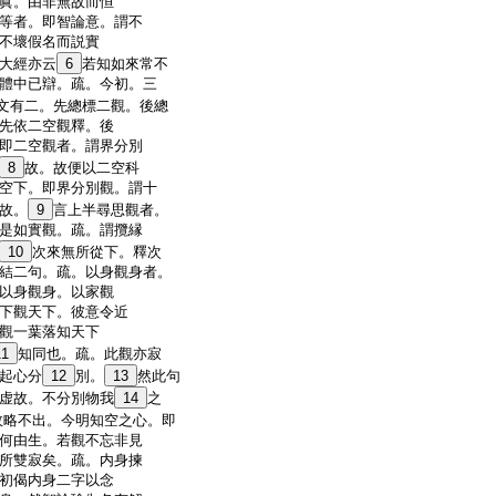
眞。由非無故而恒
等者。即智論意。謂不
不壞假名而説實
大經亦云
6
若知如來常不
體中已辯。疏。今初。三
文有二。先總標二觀。後總
先依二空觀釋。後
即二空觀者。謂界分別
8
故。故便以二空科
空下。即界分別觀。謂十
故。
9
言上半尋思觀者。
是如實觀。疏。謂攬縁
10
次來無所從下。釋次
結二句。疏。以身觀身者。
以身觀身。以家觀
下觀天下。彼意令近
觀一葉落知天下
11
知同也。疏。此觀亦寂
起心分
12
別。
13
然此句
虚故。不分別物我
14
之
故略不出。今明知空之心。即
何由生。若觀不忘非見
所雙寂矣。疏。内身揀
初偈内身二字以念