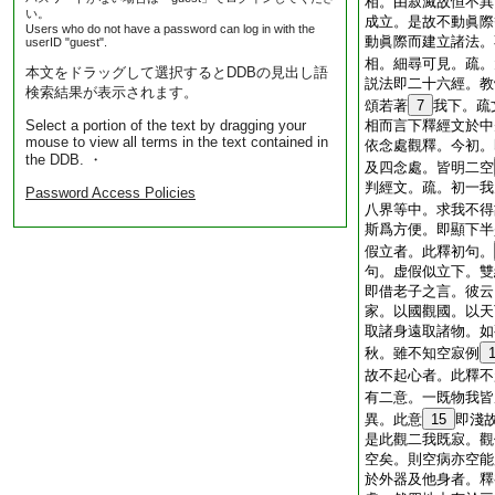
相。由寂滅故恒不異
い。
成立。是故不動眞際
Users who do not have a password can log in with the
動眞際而建立諸法。
userID "guest".
相。細尋可見。疏。
本文をドラッグして選択するとDDBの見出し語
説法即二十六經。教
検索結果が表示されます。
頌若著
7
我下。疏
Select a portion of the text by dragging your
相而言下釋經文於中
mouse to view all terms in the text contained in
依念處觀釋。今初。
the DDB. ・
及四念處。皆明二空
判經文。疏。初一我
Password Access Policies
八界等中。求我不得
斯爲方便。即顯下半
假立者。此釋初句。
句。虚假似立下。雙
即借老子之言。彼云
家。以國觀國。以天
取諸身遠取諸物。如
秋。雖不知空寂例
故不起心者。此釋不
有二意。一既物我皆
異。此意
15
即淺
是此觀二我既寂。觀
空矣。則空病亦空能
於外器及他身者。釋