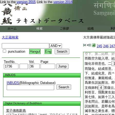
悲智雙運。故今融成
Link to the
version 2015
Link to the
version 2018
文更三。初明所化性
二從以斯義
16
故
即前第二意。悲智無
理。三今以寂滅
18
具前第三意方成一味
ホーム
検索
ご挨拶
組織
利
結釋。前中亦三。初
化。無化而化。即前
大正蔵検索
大方廣佛華嚴經隨疏演義
22
下。
23
即融
空。三所化既空
25
245
246
247
前第二能化悲智無礙
punctuation
Hangul
Eng
空下。第二結釋。於
而觀空方能入理。結
TextNo.
Vol.
Page
隨化非得意也。二
而隨化。結成答意。
下。結成化意。四＊
INBUDS
但無違。兼能相成。
爲衆生説如斯法。即
INBUDS
(Bibliographic Database)
Search
文殊師利
4
菩薩云
利答言。我觀衆生如
第七情。如第十三入
淨名問云。若爾云何
Digital Dictionary of Buddhism
説如斯法。是即名爲
電子佛教辭典
滅非無之衆生者。體
パスワードがない場合は「guest」でログインしてくださ