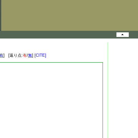
有
] [返り点:
有
/
無
]
[CITE]