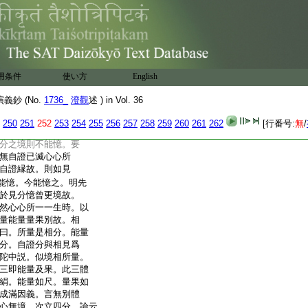
然而轉。釋曰。此即厚嚴
下半明有見相二分。各
名自然而轉。下結正
所縁境者。則所變相分
自行相。相見所依自體名
。此中雖是立二分家義。
用条件
使い方
English
若無此者。應不自憶心
必不能憶故。釋曰。
鈔 (No.
1736_
澄觀
述 ) in Vol. 36
。相離於見無別自體。
一所依體。若無自證
250
251
252
253
254
255
256
257
258
259
260
261
262
[行番号:
無
/
如不曾更境必不能
分之境則不能憶。要
無自證已滅心心所
自證縁故。則如見
能憶。今能憶之。明先
於見分憶曾更境故。
然心心所一一生時。以
量能量量果別故。相
曰。所量是相分。能量
分。自證分與相見爲
陀中説。似境相所量。
三即能量及果。此三體
絹。能量如尺。量果如
成滿因義。言無別體
心無境。次立四分。論云。