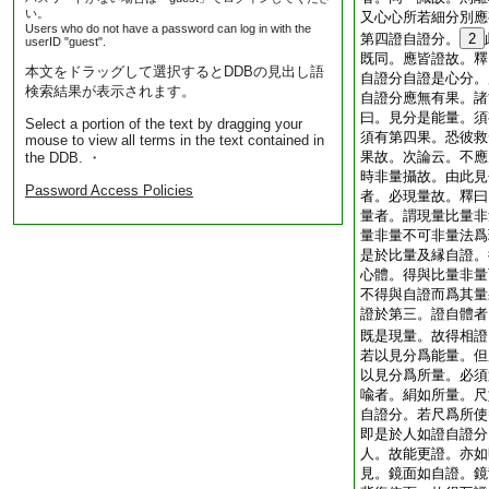
い。
又心心所若細分別應
Users who do not have a password can log in with the
第四證自證分。
2
userID "guest".
既同。應皆證故。釋
本文をドラッグして選択するとDDBの見出し語
自證分自證是心分。
検索結果が表示されます。
自證分應無有果。諸
曰。見分是能量。須
Select a portion of the text by dragging your
須有第四果。恐彼救
mouse to view all terms in the text contained in
果故。次論云。不應
the DDB. ・
時非量攝故。由此見
Password Access Policies
者。必現量故。釋曰
量者。謂現量比量非
量非量不可非量法爲
是於比量及縁自證。
心體。得與比量非量
不得與自證而爲其量
證於第三。證自體者
既是現量。故得相證
若以見分爲能量。但
以見分爲所量。必須
喩者。絹如所量。尺
自證分。若尺爲所使
即是於人如證自證分
人。故能更證。亦如
見。鏡面如自證。鏡