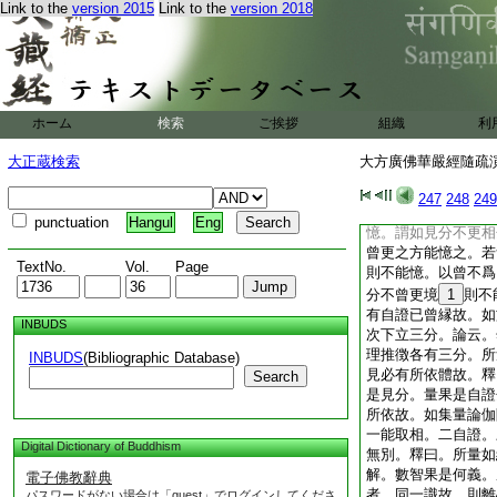
Link to the
version 2015
Link to the
version 2018
無。能覺所覺分各自
經。上半明無外境。
各自從因縁所生
11
義。論云。達無離識
是所縁。見分名
12
事。即自證分。釋曰
ホーム
検索
ご挨拶
組織
利
已有三故。次論云。
心所法。如不曾更境
大正蔵検索
大方廣佛華嚴經隨疏演義
此明有自證分。意云
但二功能故。應別有
247
248
249
應不自憶心心所法。
punctuation
Hangul
Eng
憶。謂如見分不更相
曾更之方能憶之。若
TextNo.
Vol.
Page
則不能憶。以曾不爲
分不曾更境
1
則不
有自證已曾縁故。如
INBUDS
次下立三分。論云。
理推徴各有三分。所
INBUDS
(Bibliographic Database)
見必有所依體故。釋
Search
是見分。量果是自證
所依故。如集量論伽
一能取相。二自證。
Digital Dictionary of Buddhism
無別。釋曰。所量如
解。數智果是何義。
電子佛教辭典
者。同一識故。則離
パスワードがない場合は「guest」でログインしてくださ