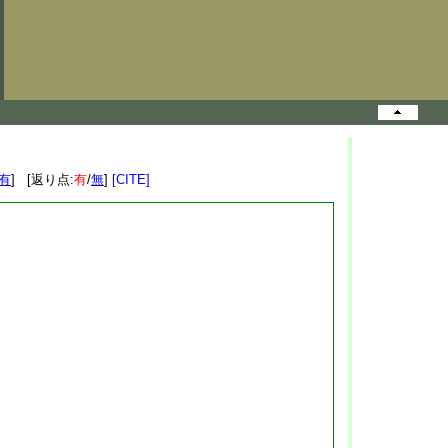
有
] [返り点:
有
/
無
]
[CITE]