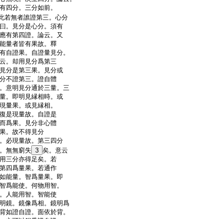
有四分。三分如前。
此若無者誰證第三。心分
曰。見分是心分。須有
應有第四證。論云。又
能量者皆有果故。釋
有自證果。自證量見分。
云。却用見分爲第三
見分是第三果。見分或
分不證第三。證自體
。意明見分通於三量。三
量。即明見縁相時。或
現量果。或見縁相。
復是現量故。自證是
而爲果。見分非心體
果。故不得見分
。必現量故。第三四分
。無無窮失
3
矣。意云
用三分亦得足矣。若
第四爲量果。若通作
如能量。智爲量果。即
智爲能使。何物用智。
。人能用智。智能使
明鏡。鏡像爲相。鏡明爲
背如證自證。面依於背。