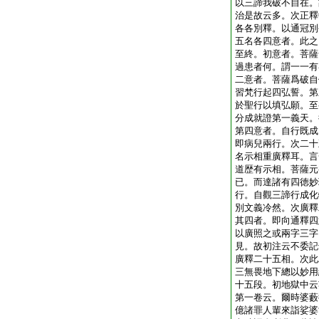
以三諦我破不自在。
治是故云多。次正釋
各各別釋。以通冠別
五名各四意者。此之
至終。初意者。菩薩
過患者何。謂一一有
二意者。菩薩爲破自
習梵行起四弘誓。第
於聖行以填弘願。至
分成就證第一義天。
第四意者。自行既成
即病兒兩行。次二十
名示相重廣釋耳。言
道歴有示相。菩薩元
已。而達諸有四徳妙
行。自觀三諦行成化
別文義冷然。次廣釋
其四者。即向通釋四
以廣照之或兩字三字
見。故初注云不委記
廣釋二十五相。次此
三無畏地下總以妙用
十五段。初地獄中云
第一卷云。爾時婆藪
億諸罪人輩來詣娑婆