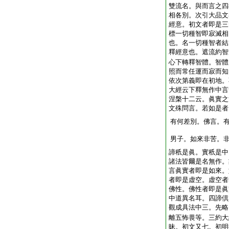
雙流名。與而言之四
相各別。次引大品文
經意。初文者即是三
標一切種智即寂滅相
也。名一切種智者結
釋經意也。遮流約智
心下轉釋智體。智體
照而常任運而寂而知
依次第義即在初地。
大經云下釋無作中言
涅槃十二云。眞實之
文殊問言。若如是者
有何差別。佛言。
男子。如來非苦。
諦秖是眞。實秖是中
諸法皆爾是名無作。
言眞實者即是如來。
者即是虚空。虚空者
佛性。佛性者即是眞
中道異名耳。四諦倶
觀成具法中三。先略
離五怖畏等。三約大
昧。初文又七。初明