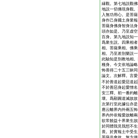
縁觀。第七地説觀佛
地説一切佛現身觀。
入無功用心。是菩薩
身作己身國土身業報
菩薩身佛身智身法身
頭亦如是。乃至虚空
百身。第九地説知一
爲衆生説。四乘相者
相。菩薩乘相。佛乘
相。乃至差別樂説一
此驗知是別教地相。
種身。今文依地論略
怖畏得二十五三昧同
論文。次解釋。言愛
不於善道起愛惡道起
不於善惡身起愛憎名
安三釋。初一番約離
壞。爲顯圓道滅故故
次第行至此據位亦是
應云離界内外兩五怖
界内外依報愛故離兩
欲常饒益十界衆生故
於同體我見我想不生
畏。於實報土中受生
菩薩共會故。無方便