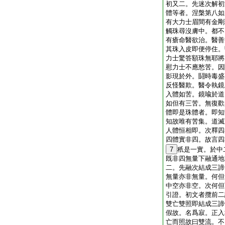
初又二。先迷次解初
體等者。涅槃第八如
有大力士眉間有金剛
觸珠尋沒膚中。都不
有瘡命醫欲治。醫善
其珠入皮即便停住。
力士驚答額珠無耶將
慰力士不應愁苦。因
影現於外。鬪時毒盛
反怪醫欺。醫令執鏡
入體如苦。鏡喩於道
如但有三苦。無復歡
體即是珠體者。即知
知故唯有苦集。道滅
人體恒相即。次釋四
四體實非四。故言四
7
秖是一實。於中
既非四無量下融通地
二。先融次結成三諦
無量亦非無量。何但
中空亦非空。次何但
引證。初文者攬前二
雙亡雙照即結成三諦
假故。名爲寂。正入
亡而照故曰雙流。不