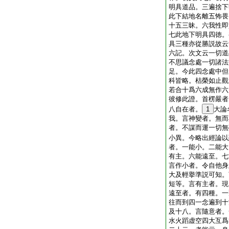
明具道品。三遍捨下
此下結地名離五怖畏
十五三昧。六我性即
七此地下明具四徳。
具三種亦從勝説故云
六記。次文云一切道
不思議念處一切諸法
足。今此四念處中但
科皆略。枯榮如止觀
若合十爲六成無作六
彼修此證。首楞嚴者
八自在者。
1
大論
我。言神變者。無而
者。不謀而運一切無
小異。今略出經論以
者。一能小。二能大
有主。六能遠至。七
言作小者。令自他身
大及輕擧準説可知。
短等。言有主者。現
遠至者。有四種。一
往而到四一念遍到十
及十八。言隨意者。
水火蹈虚空四大互爲