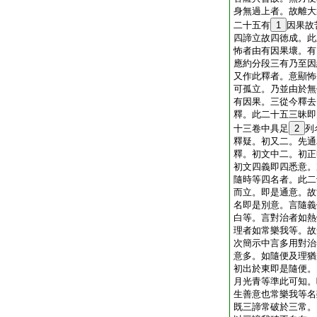
身無過上者。故離大
二十五有
1
因果故
四諦立故四徳成。此
怖者由有因果壞。有
應約分段三有乃至因
又作此釋者。意顯怖
可孤立。乃並由於無
有因果。三從今釋去
釋。此二十五三昧即
十三卷中具足
2
列
釋疑。初又二。先通
釋。初文中二。初正
初文四義即四悉意。
隨時等四名者。此二
而立。即是通意。故
名即是別意。言隨義
白等。言對治者如熱
理者如常樂我等。故
次簡示中言多用對治
意多。如隨便及理猶
初出於東即是隨便。
月光青等準此可知。
生善意也常樂我等名
既三諦常破於三常。