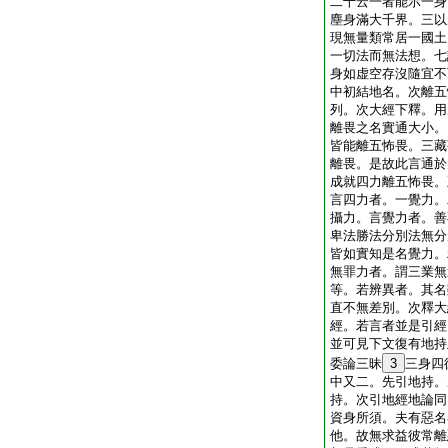
二十云一者能示一身
塵身滿大千界。三以
現無量類常居一國土
一切法而無法想。七
身如虚空存沒隨宜不
中初結地名。次離五
列。次大經下釋。用
離畏之名實通大小。
皆能離五怖畏。三藏
離畏。是故此言通於
成就四力離五怖畏。
言四力者。一覺力。
攝力。言覺力者。善
卑法勝法分別法無分
皆如實知是名覺力。
無罪力者。謂三業無
等。若辨異者。其名
直不無差別。次釋大
經。若言者並是引經
並可見下文復有地持
委論三昧
3
三身四
中又二。先引地持。
持。次引地經地論同
資身所須。夫有惡名
他。故無求益彼常離