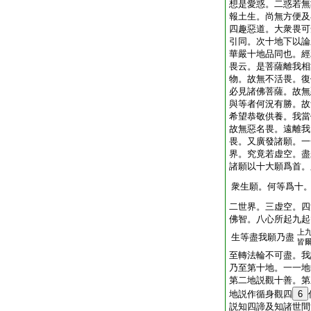
想是愛惑。二惑若無
報土生。尚無方便及
四趣惡道。大衆畏可
引同。次十地下以論
華嚴十地品同也。經
畏云。是菩薩離我相
物。故無不活畏。復
必見諸佛菩薩。故無
與等者何況有勝。故
希望恭敬供養。我當
故無惡名畏。遠離我
畏。又廣發諸願。一
界。究竟若虚空。盡
諸願以十大願爲首。
衆生願。何等爲十
二世界。三虚空。四
佛智。八心所起九起
上
生等盡我願乃盡
皆
至轉法輪不可盡。我
乃至第十地。一一地
第二地説觀十善。第
地説作循身觀四
6
説知四諦及知諸世間