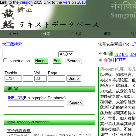
Link to the
version 2015
Link to the
version 2018
須菩提所説。須菩提
如幻人聽法我應用如
聞。無知無證。須菩
者見者如幻如化。歴
幻化。涅槃法亦如幻
中佛第一。一切法中
ホーム
検索
ご挨拶
組織
利
幻驚疑。謂須菩提錯
須菩提。須菩提言。
大正蔵検索
法華玄義釋籤 (No.
17
法屬因縁無有定實。
有法過勝涅槃能令如
872
873
874
是一切法滅。是故無
点:
有
/
無
]
[CITE]
punctuation
Hangul
Eng
無有法過涅槃者。何
槃亦如幻化耶。答凡
TextNo.
Vol.
Page
以假設。如佛説言。
亦説令得須陀洹。但
解語人引此喩耳。又
INBUDS
力大故。故云設有法
亦能破之故云如幻。
INBUDS
(Bibliographic Database)
種樹者。大論引經云
Search
薩所説若能解者大得
薩乃至得聞其名得大
説。世尊。如人種樹
Digital Dictionary of Buddhism
其根莖枝葉成其華實
相亦復如是。不住一
電子佛教辭典
如空。住生死如種。
パスワードがない場合は「guest」でログインしてくださ