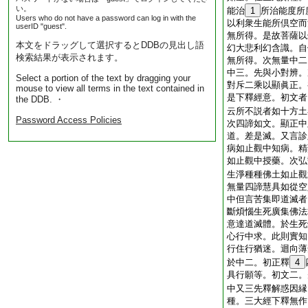
い。
能治
1
所治能度所
Users who do not have a password can log in with the
以利衆生能所倶空而
userID "guest".
無所得。是故菩薩以
本文をドラッグして選択するとDDBの見出し語
幻大悲利幻含識。自
検索結果が表示されます。
無所得。次無量中二
中三。先與小對辨。
Select a portion of the text by dragging your
對斥二乘以顯眞正。
mouse to view all terms in the text contained in
是下釋經意。初文者
the DDB. ・
云所不説者如十方土
Password Access Policies
次四諦如文。顯正中
道。差是滅。又言診
病如止觀中知病。精
如止觀中授藥。次弘
生淨種種佛土如止觀
無量四諦慧具如從空
中但言苦集即道滅者
斷煩惱生死廣集佛法
意達道滅體。於生死
心行中求。此則實知
行住行猶迷。迴向薄
於中二。初正釋
4
具行願等。初文二。
中又三先釋解惑因縁
種。三大經下釋無作