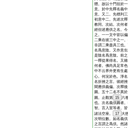
體。故以十門括於一
意。於中先釋名義中
意。又二。先標列三
初意中二。先述次釋
教同。次結。次何者
經但述應供之名。今
之。一一文中皆以偏
二乘在彼三中之一。
非謂二乘盡具三也。
名爲意陰。又作意生
是陰名爲意陰。前之
一釋從果得名。又雖
何者。佛尚具足常色
中不云界外更有生處
心。何況於色。淨名
名折挫之言。彼經挫
聞應供義偏。次釋後
圓。五十二名不異於
圓。止觀第
15
六
也。次名義倶圓者。
智。言入室等者。皆
諸法空座。
17
大
次明位數。如名義倶
之言謂之爲倶。然諸