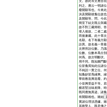
文。故此等文應合在
列之。應云一明諸位
廢開顯等也。今來此
決及開顯彼麁位故也
及開顯等。問。今此
簡至下結文既云與藏
故不對三藏簡耶。答
堪入後故。二者二處
而後兼藏。此十章次
名顯。名下有義方顯
詮異。故名義一章最
次辨所詮位數。乃識
位數。位數本爲分別
何爲。故次明斷伏。
用不同。既知圓門斷
位皆麁焉知此位諸位
不純説一實之位。何
知麁妙皆爲縁興。縁
華前教迭興迭廢。約
小並興受益不等。若
横若竪法味差降。時
既同應無異迹。諸麁
有開顯相也。雖始
實諸位理須憑據。雖
其唯聖人。既是佛之