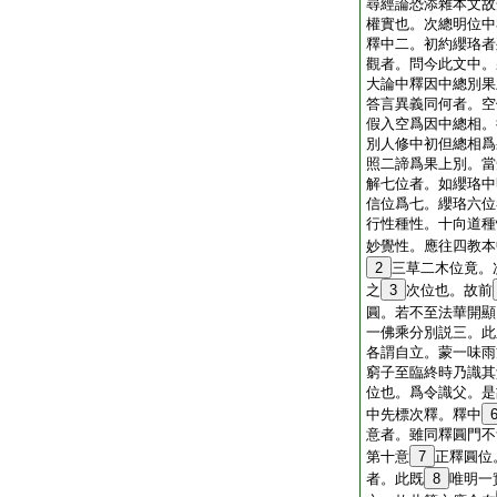
尋經論恐添雜本文故
權實也。次總明位中
釋中二。初約纓珞者
觀者。問今此文中。
大論中釋因中總別果
答言異義同何者。空
假入空爲因中總相。
別人修中初但總相爲
照二諦爲果上別。當
解七位者。如纓珞中
信位爲七。纓珞六位
行性種性。十向道種
妙覺性。應往四教本
2
三草二木位竟。
之
3
次位也。故前
圓。若不至法華開顯
一佛乘分別説三。此
各謂自立。蒙一味雨
窮子至臨終時乃識其
位也。爲令識父。是
中先標次釋。釋中
意者。雖同釋圓門不
第十意
7
正釋圓位
者。此既
8
唯明一