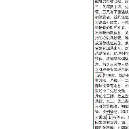
能引於行者心期。於
三。先釋數中四。先
舊。三又有下重述破
初師意者。並列無位
大途或引經文。不曉
頓悟初心即究竟者。
不通曉兩教位意。又
指初心以爲妙覺。唯
成圓教後位徒施。兼
依舊判誠爲未可。次
悉是偏者。約理則證
諸位。故知諸師偏從
意。前之三師並云頓
之引經失旨其理自虧
20
即住前。既許
有淺深。乃成五十二
部所明皆有兩意。如
重述中二先述次難。
斥前之三師。故立定
爲難。又三。先正擧
三引普賢觀證。初如
論。次例論意。謂江
大乘因
1
有等者。
因果即有深淺。如止
圓四句料簡。則圓家