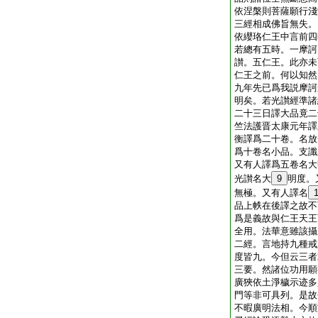
依涅槃則菩薩願行淺
三經相成佛旨無失。
依纓珞仁王中言前四
若總有五時。一摩訶
讃。五仁王。此亦未
仁王之前。何以知然
九年先已爲我説摩訶
明矣。若光讃經準諸
二十三日譯大品竟二
竺法護晋太康元年譯
衡譯爲二十卷。名放
爲十卷名小品。支讖
又有人譯爲五卷名大
光讃名大
9
明度。
無極。又有人譯名
品上帙在後譯之故不
爲是義故與仁王天王
全用。法華意雖該攝
二經。言地持九種戒
度皆九。今但云三者
三要。然諸位功用願
廣狹依土淨穢示迹多
門等非可具列。是故
不暇廣明法相。今順