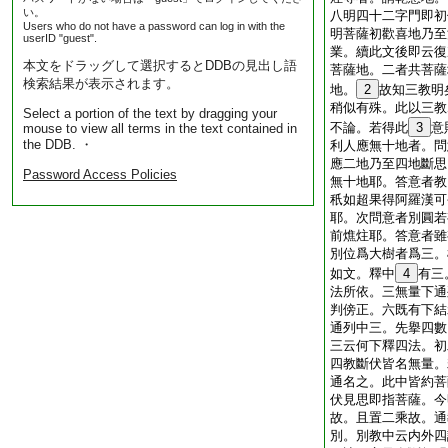
い。
八明四十二字門即初
Users who do not have a password can log in with the
明菩薩初歡喜地乃至
userID "guest".
業。續此文後即云復
本文をドラッグして選択するとDDBの見出し語
菩薩地。二者共菩薩
検索結果が表示されます。
地。
2
故知三教明
稍似有殊。此以三教
Select a portion of the text by dragging your
不論。若得此
3
意
mouse to view all terms in the text contained in
the DDB. ・
利人應無十地者。問
應二地乃至四地斷思
Password Access Policies
無十地耶。答意者教
秖如超果得阿羅漢可
耶。次問意者別圓若
前燋炷耶。答意者雖
別位爲大樹者爲三。
如文。釋中
4
有三
法所依。三無量下通
判傍正。六既有下結
通列中三。先擧四數
三云何下釋四法。初
四教斷伏皆名無量。
通名之。此中皆約菩
伏見思即指菩薩。今
故。且置二乘故。通
別。別教中云内外四