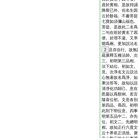
資於實相。是故持誦
降斯已外。但名生因
云於餘福。不趣菩提
七寶如須彌山福也。
菩提。是故此二名爲
二句在前於實名了因
便。於理不違。又準
開爲兩。更加説法名
2
且存自行。故無
疏廣釋五種法師。次
三。初明第三品相。
法下結位。初如文。
見。次淨名文云説法
心無著故名爲淨。如
乘法答等。故知以説
清淨化功歸己。意在
毘曇以爲類例。若言
隨喜位初。文意各別
第四品。爲四。初明
此則下明位意。四事
明第五品中二。亦先
位。初文二。先總明
相。故知正行六度文
云十界依正倶捨。廣