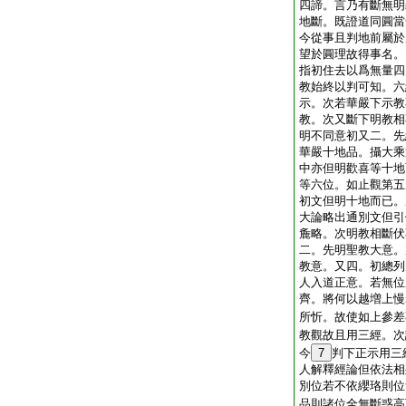
四諦。言乃有斷無明
地斷。既證道同圓當
今從事且判地前屬於
望於圓理故得事名。
指初住去以爲無量四
教始終以判可知。六
示。次若華嚴下示教
教。次又斷下明教相
明不同意初又二。先
華嚴十地品。攝大乘
中亦但明歡喜等十地
等六位。如止觀第五
初文但明十地而已。
大論略出通別文但引
麁略。次明教相斷伏
二。先明聖教大意。
教意。又四。初總列
人入道正意。若無位
齊。將何以越増上慢
所忻。故使如上參差
教觀故且用三經。次
今
7
判下正示用三
人解釋經論但依法相
別位若不依纓珞則位
品則諸位全無斷惑高