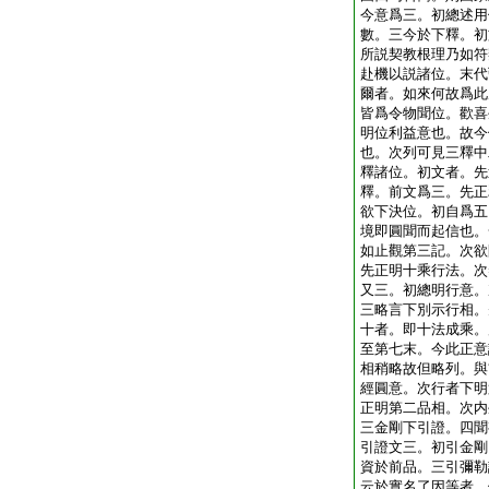
今意爲三。初總述用
數。三今於下釋。初
所説契教根理乃如符
赴機以説諸位。末代
爾者。如來何故爲此
皆爲令物聞位。歡喜
明位利益意也。故今
也。次列可見三釋中
釋諸位。初文者。先
釋。前文爲三。先正
欲下決位。初自爲五
境即圓聞而起信也。
如止觀第三記。次欲
先正明十乘行法。次
又三。初總明行意。
三略言下別示行相。
十者。即十法成乘。
至第七末。今此正意
相稍略故但略列。與
經圓意。次行者下明
正明第二品相。次内
三金剛下引證。四聞
引證文三。初引金剛
資於前品。三引彌勒
云於實名了因等者。