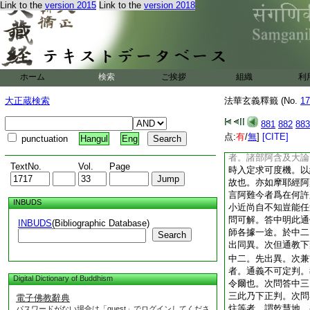
Link to the
version 2015
Link to the
version 2018
邊有菩薩地名。故知
云別爲菩薩。四齊此
薩下釋佛地爲二。初
於中三異。涅槃異中
門中通佛亦言同入灰
故。利鈍菩薩所見不
ホーム
検索
ご挨拶
組織
利
爲菩薩立忍名等具如
9
爲二。初釋。次
大正蔵検索
法華玄義釋籤 (No.
17
列別位。三對位四是
對位中前九地如文。
881
882
883
通教十地於別但名菩
点:
有
/
無
]
[CITE]
punctuation
Hangul
Eng
與三藏辨同異。言三
者。諸部阿含及大論
TextNo.
Vol.
Page
時入定求可度機。以
故也。亦如摩耶經阿
言阿難今者爲在何許
INBUDS
小近尚自不知豈能任
問可解。答中明此通
INBUDS
(Bibliographic Database)
師各據一途。於中二
Search
出同異。次但通教下
中二。先出異。次兼
者。通義不可定判。
Digital Dictionary of Buddhism
令爾也。次問答中三
三此乃下正判。次問
電子佛教辭典
炷等者。謂乾慧地。
パスワードがない場合は「guest」でログインしてくださ