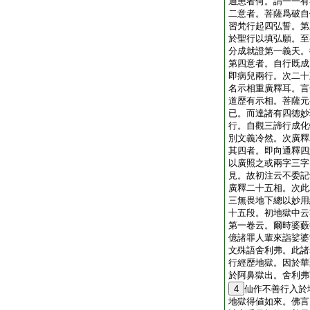
過患者何。謂一一有
二意者。菩薩爲破自
習梵行起四弘誓。第
於聖行以填弘願。至
分成就證第一義天。
第四意者。自行既成
即病兒兩行。次二十
名示相重廣釋耳。言
道歴有示相。菩薩元
已。而達諸有四徳妙
行。自觀三諦行成化
別文義冷然。次廣釋
其四者。即向通釋四
以廣照之或兩字三字
見。故初注云不委記
廣釋二十五相。次此
三無畏地下總以妙用
十五段。初地獄中云
第一卷云。爾時婆藪
億諸罪人輩來詣娑婆
文殊語舍利弗。此諸
行經歴地獄。因於華
於阿鼻獄出。舍利弗
4
仙作不善行入於
地獄得値如來。佛言