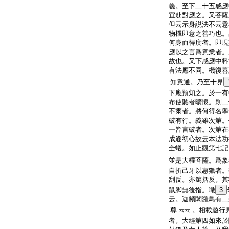
義。至下二十五感應
宜赴對應之。又菩薩
但云示身説法不云意
物機即意之善巧也。
何身而得度者。即現
應以之言爲意業者。
故也。又下感應中料
有法應不同。機復善
知意通。乃至十界
下應預知之。於一有
布使聽者曠懷。則二
不爾者。將何得名學
破有行。義雖次第。
一皆言破者。次第在
成遂初心故云本法功
全蟻。如止觀第七記
並是大權菩薩。爲象
自折己牙以惠獵者。
刮反。亦篤括反。其
鼠脚無後指。噉
3
云。迦頻闍羅鳥有二
尊
。相載遊行
云云
者。大經第四如來於