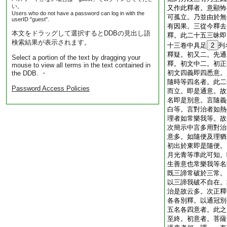
い。
又作此釋者。意顯怖
Users who do not have a password can log in with the
可孤立。乃並由於無
userID "guest".
有因果。三從今釋去
本文をドラッグして選択するとDDBの見出し語
釋。此二十五三昧即
検索結果が表示されます。
十三卷中具足
2
列
釋疑。初又二。先通
Select a portion of the text by dragging your
釋。初文中二。初正
mouse to view all terms in the text contained in
初文四義即四悉意。
the DDB. ・
隨時等四名者。此二
Password Access Policies
而立。即是通意。故
名即是別意。言隨義
白等。言對治者如熱
理者如常樂我等。故
次簡示中言多用對治
意多。如隨便及理猶
初出於東即是隨便。
月光青等準此可知。
生善意也常樂我等名
既三諦常破於三常。
以三諦我破不自在。
治是故云多。次正釋
各各別釋。以通冠別
五名各四意者。此之
至終。初意者。菩薩