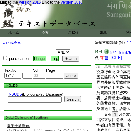
Link to the
version 2015
Link to the
version 2018
頭亦如是。乃至虚空
百身。第九地説知一
爲衆生説。四乘相者
相。菩薩乘相。佛乘
相。乃至差別樂説一
此驗知是別教地相。
ホーム
検索
ご挨拶
組織
利
種身。今文依地論略
怖畏得二十五三昧同
大正蔵検索
法華玄義釋籤 (No.
17
論文。次解釋。言愛
不於善道起愛惡道起
874
875
876
不於善惡身起愛憎名
点:
有
/
無
]
[CITE]
punctuation
Hangul
Eng
安三釋。初一番約離
壞。爲顯圓道滅故故
TextNo.
Vol.
Page
次第行至此據位亦是
應云離界内外兩五怖
界内外依報愛故離兩
INBUDS
欲常饒益十界衆生故
於同體我見我想不生
INBUDS
(Bibliographic Database)
畏。於實報土中受生
Search
菩薩共會故。無方便
身無過上者。故離大
二十五有
1
因果故
Digital Dictionary of Buddhism
四諦立故四徳成。此
怖者由有因果壞。有
電子佛教辭典
應約分段三有乃至因
パスワードがない場合は「guest」でログインしてくださ