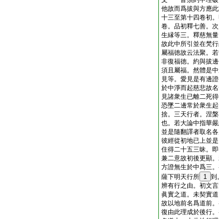
他故而爲拔與方應此
十三至第十四卷初。
卷。品初釋七善。次
生縁等三。釋慈無量
故此中所引並在梵行
屬福徳故云法聚。若
非復福徳。約與拔邊
須且屬福。然體是中
見等。愛見是有邊證
於中淨而起慈悲故名
見諸衆生已離二死得
恐墜二邊常於衆生起
捨。三天行者。涅槃
也。若大論中指華嚴
並是隨翻譯者取名各
彼經從初地已上並是
住得二十五三昧。即
兼二意故初後更顯。
方證無生於中爲三。
薩下明天行所
1
到
辨有行之由。初文言
眞實之道。未契實道
故以地前名爲道前。
復由此理成於後行。