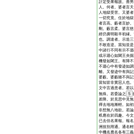
計定受果報故。善男
人。何者。婆者言天
人地獄受苦。又婆者
一切究竟。住於地獄
者言高。藪者言妙。
剛。藪言柔。婆言慈
經仍廣明殺羊初縁。
也。調達者。示造三
不敢造逆。當知並是
中諸行不同有示不迴
或示迴心如闍王央掘
機發如闍王。有障不
不迴心中有發迹如調
離。又發迹中有與記
婆藪。婆藪雖不與記
當知皆非實惡人也。
文中言過患者。若以
無殊。若委論之
5
差降。於見思中見無
禪去地地漸輕。如初
非想無八地欲。若論
秖應在於四趣。今文
已去但名果報。報名
洲捨別用通。通名輕
中機名應名各有三義