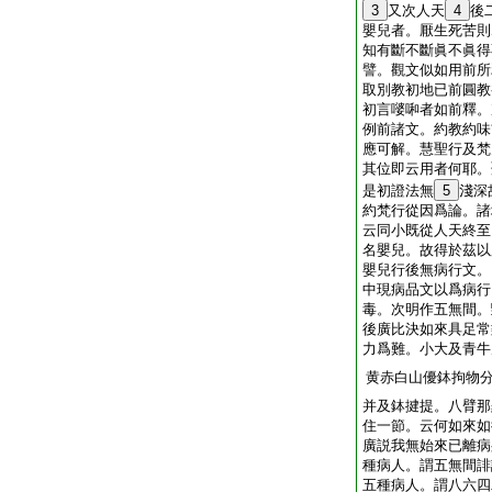
3
又次人天
4
後
嬰兒者。厭生死苦則
知有斷不斷眞不眞得
譬。觀文似如用前所
取別教初地已前圓教
初言嘙啝者如前釋。
例前諸文。約教約味
應可解。慧聖行及梵
其位即云用者何耶。
是初證法無
5
淺深
約梵行從因爲論。諸
云同小既從人天終至
名嬰兒。故得於茲以
嬰兒行後無病行文。
中現病品文以爲病行
毒。次明作五無間。
後廣比決如來具足常
力爲難。小大及青牛
黄赤白山優鉢拘物
并及鉢揵提。八臂那
住一節。云何如來如
廣説我無始來已離病
種病人。謂五無間誹
五種病人。謂八六四