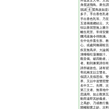
外道及女人等。又我
身度諸飛鳥。衆生謂
脱諸
4
鷲鳥故如是
多子。手出香色乳者
手出香色乳等。乃至
五道偈後總結云。大
恒以善習慧無上勝方
離生死苦。常得安樂
饑渇逼施令得飽滿。
生中化作畜生形。教
心。或處阿脩羅較言
疾至無爲岸。大論第
洟唾嘔吐蕩滌餘汁。
觀音偈。破四動者。
者。動則兼業諦但有
諦所破故也。諸有皆
寄此兩支以立雙名。
假謂入見假思假。雙
界。又以中道雙照雙
名中又二。先釋。次
第三文者。無畏地中
思議用。如止觀第五
動而遠即其妙義者。
之爲妙。乃成教行麁
開權顯實之妙。次料