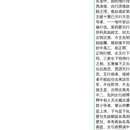
名道中。由此地行理
爲道後。自行證後故
顯之理。復結成於第
文破十重已天行方息
等者。一一地中皆以
修行也。第四嬰兒行
所列具如經文。但大
次明次第。今文先明
頓故爾。雖前後不同
於中爲三。初正釋。
正明行體。次天行下
同。三衆生下明用行
之相。五漸修下正出
位位慈悲。慧謂天行
見。五行相者。彼經
者不能起住去來語言
常。不住即淨。不去
後文是。次明次第具
中二。先列次引經釋
釋中初人天次藏次通
群小等者。肇云仰攀
是上求。下句是下化
嬰兒失故郷故名爲弱
嬰兒。本有眞如名爲
俯提。次引經釋成中