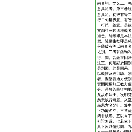
融會初。文又二。先
意具足者。第三卷經
意具足。初破有等二
行二句世界意。有智
一行第一義意。是故
文銷諸三昧四種義者
過患。能破即是本法
就。隨衆生欲即是慈
菩薩破有等以融會者
之別。二者菩薩顯次
行。問。菩薩在因法
法王。何足顯於圓別
是別因。此是圓果。
以義推及經部驗。別
者。涅槃義通方便別
實開權更無三教方便
分。是故菩薩從初地
竟故名法王。次明梵
慈悲以行填願。來至
慈悲方名梵行。於中
下功能名立。三菩薩
簡非破邪。五以今下
引證無縁。七若依下
具下反以偏顯圓。九
文一一皆須約中理破