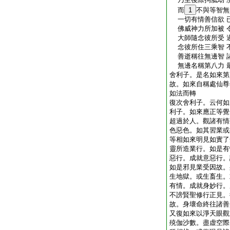
而
1
不與等智無
一切有情善信欲 
佛威神力所加被 
大師隨念彼所受 
念彼所住三乘智 
善逝稱往無邊智 
無邊名稱第八力 
舍利子。是名如來第
故。如來自稱處仙尊
如法而轉
復次舍利子。云何如
利子。如來應正等覺
超過於人。觀諸有情
色惡色。如其習業或
等相如來明見如實了
靈所造業行。如是有
惡行。成就意惡行。
如是邪見業受因故。
生地獄。或生畜生。
有情。成就身妙行。
不謗賢聖修行正見。
故。身壞命終往諸善
又復如來以淨天眼觀
殑伽沙數。盡虚空際