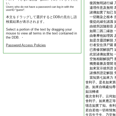
復因無明諸行縁 
い。
Users who do not have a password can log in with the
違理作意及無明 
userID "guest".
諸佛如實了知已 
本文をドラッグして選択するとDDBの見出し語
一切雜染之根本 
検索結果が表示されます。
復從此縁生諸識 
由彼所説隨順音 
Select a portion of the text by dragging your
如斯二因二縁故 
mouse to view all terms in the text contained in
由奢摩他如理因 
the DDB. ・
如是含靈證解脱 
行者安住淨尸羅 
Password Access Policies
已善修習解脱門 
此皆諸佛如實知 
空無相願解脱門 
獨覺最勝及聲聞 
如來宣示彼所證 
諸佛所證定解脱 
當知第七如來力 
舍利子。是名如來第
故。如來自稱處仙尊
如法轉者
復次舍利子。云何如
舍利子。如來應正等
憶念如實了知。舍利
若自若他一切有情無
生百生千生。乃至無