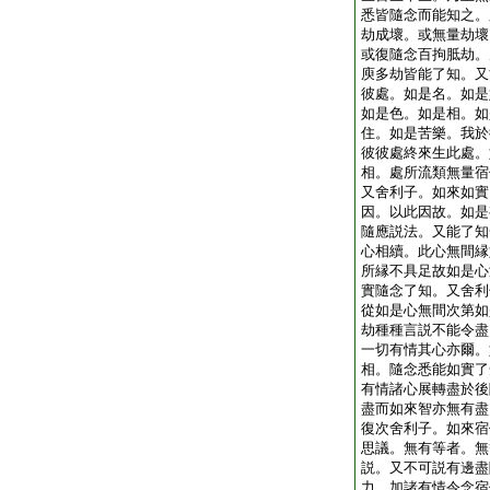
悉皆隨念而能知之。
劫成壞。或無量劫壞
或復隨念百拘胝劫。
庾多劫皆能了知。又
彼處。如是名。如是
如是色。如是相。如
住。如是苦樂。我於
彼彼處終來生此處。
相。處所流類無量宿
又舍利子。如來如實
因。以此因故。如是
隨應説法。又能了知
心相續。此心無間縁
所縁不具足故如是心
實隨念了知。又舍利
從如是心無間次第如
劫種種言説不能令盡
一切有情其心亦爾。
相。隨念悉能如實了
有情諸心展轉盡於後
盡而如來智亦無有盡
復次舍利子。如來宿
思議。無有等者。無
説。又不可説有邊盡
力。加諸有情令念宿