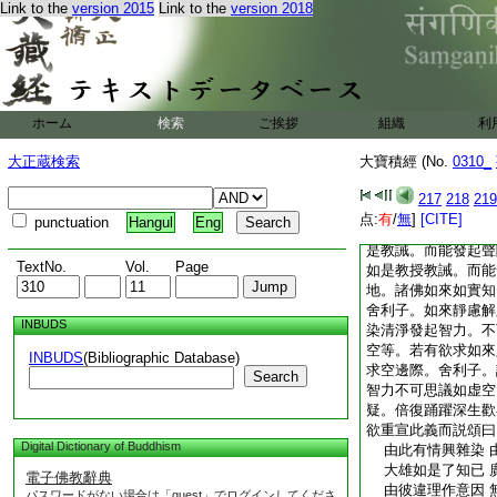
Link to the
version 2015
Link to the
version 2018
種觀解。而諸如來於
舍利子。諸佛如來不
地。或依一三摩地故
不起一三摩地。而能
來心常住定無展轉縁
而可得者。諸佛如來
ホーム
検索
ご挨拶
組織
利
來所得三摩地者。舍
爲獨覺三摩地之所映
大正蔵検索
大寶積經 (No.
0310_
爲諸菩薩三摩地之所
地。爲諸佛三摩地之
217
218
219
地無映奪者。何以故
点:
有
/
無
]
[CITE]
punctuation
Hangul
Eng
現轉故。舍利子。如
是教誡。而能發起聲
TextNo.
Vol.
Page
如是教授教誡。而能
地。諸佛如來如實知
舍利子。如來靜慮解
INBUDS
染清淨發起智力。不
空等。若有欲求如來
INBUDS
(Bibliographic Database)
求空邊際。舍利子。
Search
智力不可思議如虚空
疑。倍復踊躍深生歡
欲重宣此義而説頌曰
Digital Dictionary of Buddhism
由此有情興雜染 
大雄如是了知已 
電子佛教辭典
由彼違理作意因 
パスワードがない場合は「guest」でログインしてくださ