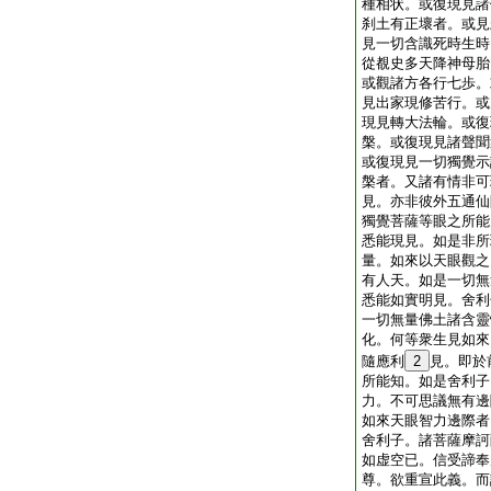
種相状。或復現見諸
刹土有正壞者。或見
見一切含識死時生時
從覩史多天降神母胎
或觀諸方各行七歩。
見出家現修苦行。或
現見轉大法輪。或復
槃。或復現見諸聲聞
或復現見一切獨覺示
槃者。又諸有情非可
見。亦非彼外五通仙
獨覺菩薩等眼之所能
悉能現見。如是非所
量。如來以天眼觀之
有人天。如是一切無
悉能如實明見。舍利
一切無量佛土諸含靈
化。何等衆生見如來
隨應利
2
見。即於
所能知。如是舍利子
力。不可思議無有邊
如來天眼智力邊際者
舍利子。諸菩薩摩訶
如虚空已。信受諦奉
尊。欲重宣此義。而