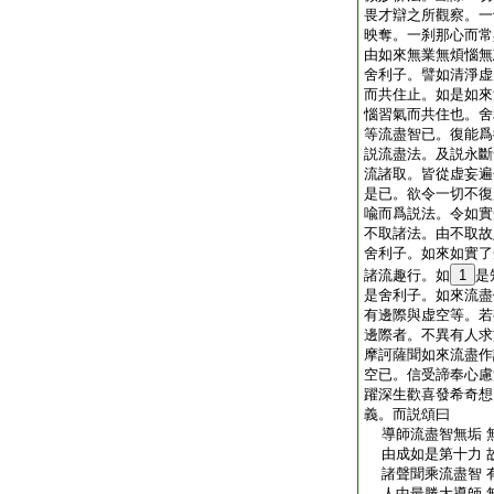
畏才辯之所觀察。一
映奪。一刹那心而常
由如來無業無煩惱無
舍利子。譬如清淨虚
而共住止。如是如來
惱習氣而共住也。舍
等流盡智已。復能爲
説流盡法。及説永斷
流諸取。皆從虚妄遍
是已。欲令一切不復
喩而爲説法。令如實
不取諸法。由不取故
舍利子。如來如實了
諸流趣行。如
1
是
是舍利子。如來流盡
有邊際與虚空等。若
邊際者。不異有人求
摩訶薩聞如來流盡作
空已。信受諦奉心慮
躍深生歡喜發希奇想
義。而説頌曰
導師流盡智無垢 
由成如是第十力 
諸聲聞乘流盡智 
人中最勝大導師 