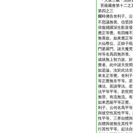
＊大唐三藏＊法師
菩薩藏會第十二之
第四之三
爾時佛告舍利子。云
不思議無畏。信受諦
倍復踊躍深生歡喜發
應正等覺。有四種不
無畏故。如來應正等
大仙尊位。正師子吼
門婆羅門。諸天魔梵
何等名爲四無所畏。
成就無上智力故。於
覺者。此中諸天世間
如是論。汝於此法非
來名正等覺。舍利子
等正覺無非平等。若
佛法。若諸學法。若
法平等平等。若世間
無罪。有流無流。有
如來悉能平等正覺。
利子。云何名爲平等
與彼空性其性平等。
性平等。三界自體與
自體與彼無生其性平
行其性平等。起法自