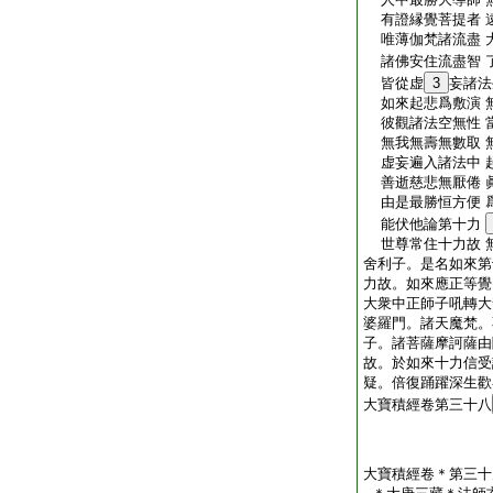
有證縁覺菩提者 
唯薄伽梵諸流盡 
諸佛安住流盡智 
皆從虚
3
妄諸法
如來起悲爲敷演 
彼觀諸法空無性 
無我無壽無數取 
虚妄遍入諸法中 
善逝慈悲無厭倦 
由是最勝恒方便 
能伏他論第十力
世尊常住十力故 
舍利子。是名如來第
力故。如來應正等覺
大衆中正師子吼轉大
婆羅門。諸天魔梵。
子。諸菩薩摩訶薩由
故。於如來十力信受
疑。倍復踊躍深生歡
大寶積經卷第三十八
大寶積經卷＊第三十