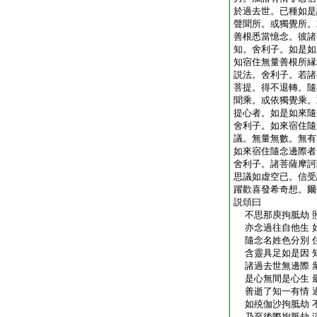
於過去世。已種如是
聲聞所。或獨覺所。
善根悉當憶念。彼諸
知。舍利子。如是如
知宿住無量善根所縁
説法。舍利子。若諸
菩提。得不退轉。隨
聞乘。或依獨覺乘。
提心者。如是如來隨
舍利子。如來宿住隨
議。無量無數。無有
如來宿住隨念邊際者
舍利子。諸菩薩摩訶
思議如虚空已。信受
躍歡喜發希奇想。爾
説頌曰
不思那庾拘胝劫 
亦念過往自他生 
隨念名姓色分別 
含靈具足如是因 
諸過去世無邊際 
是心無間是心生 
善逝了知一有情 
如殑伽沙拘胝劫 
乃至後際拘胝劫 