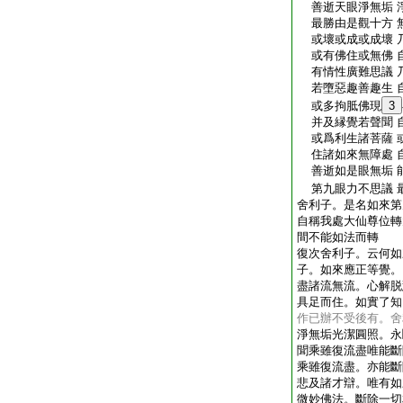
善逝天眼淨無垢 
最勝由是觀十方 
或壞或成或成壞 
或有佛住或無佛 
有情性廣難思議 
若墮惡趣善趣生 
或多拘胝佛現
3
并及縁覺若聲聞 
或爲利生諸菩薩 
住諸如來無障處 
善逝如是眼無垢 
第九眼力不思議 
舍利子。是名如來第
自稱我處大仙尊位轉
間不能如法而轉
復次舍利子。云何如
子。如來應正等覺。
盡諸流無流。心解脱
具足而住。如實了知
作已辦不受後有。舍
淨無垢光潔圓照。永
聞乘雖復流盡唯能斷
乘雖復流盡。亦能斷
悲及諸才辯。唯有如
微妙佛法。斷除一切