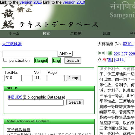
Link to the
version 2015
Link to the
version 2018
復次舍利子。云何如
種一切念。無有退減
退故。舍利子。如來
提。無間觀察一切衆
如來於中畢竟了知無
生行已。如來於中無
ホーム
検索
ご挨拶
組織
利
退減。又舍利子。如
入意解趣行。審觀察
大正蔵検索
大寶積經 (No.
0310_
不復觀察。常爲衆生
以故。由如來念無退
226
227
228
念。亦爲衆生説如斯
点:
有
/
無
]
[CITE]
punctuation
Hangul
Eng
舍利子。是名如來第
復次舍利子。云何佛
TextNo.
Vol.
Page
子。佛三摩地與一切
何以故。由一切＊一
等性故。舍利子。何
INBUDS
減。舍利子。以眞如
三摩地平等故。即如
INBUDS
(Bibliographic Database)
平等性故。三摩地者
Search
貪際平等即離貪際平
瞋際平等。若癡際平
爲際平等即無爲際平
Digital Dictionary of Buddhism
涅槃際平等。以如來
三摩地而無退減。何
電子佛教辭典
故。舍利子。此佛三
パスワードがない場合は「guest」でログインしてくださ