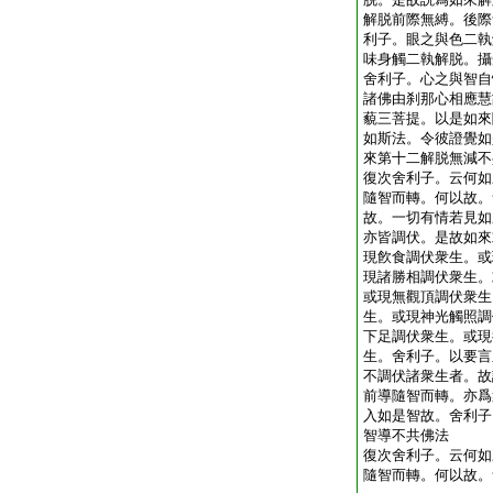
解脱前際無縛。後際
利子。眼之與色二執
味身觸二執解脱。攝
舍利子。心之與智自
諸佛由刹那心相應慧
藐三菩提。以是如來
如斯法。令彼證覺如
來第十二解脱無減不
復次舍利子。云何如
隨智而轉。何以故。
故。一切有情若見如
亦皆調伏。是故如來
現飮食調伏衆生。或
現諸勝相調伏衆生。
或現無觀頂調伏衆生
生。或現神光觸照調
下足調伏衆生。或現
生。舍利子。以要言
不調伏諸衆生者。故
前導隨智而轉。亦爲
入如是智故。舍利子
智導不共佛法
復次舍利子。云何如
隨智而轉。何以故。