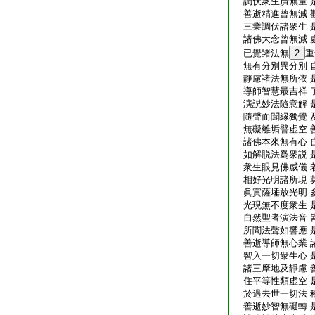
調伏衆生廣無量 
善逝精進曾無減 
三業調伏諸衆生 
諸佛大念曾無減 
已覺諸法無
2
重
無有分別異分別 
靜慮諸法無所依 
導師智慧最吉祥 
演説妙法隨意解 
隨聲而聞縁獨覺 
無礙離垢譬虚空 
諸佛本來無有心 
如解脱法爲衆説 
衆生眼見佛威儀 
相好光明諸所現 
眞實薩埵放光明 
光現無不度衆生 
自然聖者演法音 
所聞法聲如響應 
善逝導師無心業 
智入一切衆生心 
諸三摩地及靜慮 
住平等性類虚空 
於過去世一切法 
善逝妙智無礙轉 