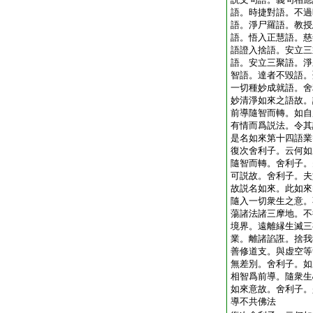
語。時捷對語。不過
語。淨尸羅語。教授
語。悟入正慧語。慈
語證入捨語。安立三
語。安立三聚語。淨
智語。達者不毀語。
一切種妙成就語。舍
妙清淨如來之語故。
前導隨智而轉。如自
有情而爲説法。令其
是名如來第十四語業
復次舍利子。云何如
隨智而轉。舍利子。
可説故。舍利子。夫
故説名如來。此如來
隨入一切衆生之意。
蕩諸法諸三摩地。不
境界。遠離縁生滅三
業。離諸諂誑。捨我
善修道支。與虚空等
無差別。舍利子。如
相智爲前導。隨衆生
如來意故。舍利子。
導不共佛法