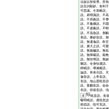
法故以智前導。所有
説言詞顯妙。舍利子
可思議。今當略説。
語。易明識語。不高
語。不邪曲語。不謇
語。不麁獷語。不隱
語。不虚羸語。不輕
語。不迅急語。善斷
美語。勝妙音語。善
語。無遺逸語。飮甘
語。廣大之語。可愛
語。無栽穢語。無垢
語。無障礙語。能教
語。無怯憚語。無缺
樂語。令身怡適語。
靜瞋語。壞滅癡語。
論語。有表示語。天
迦音語。上帝音語。
音語。地山震吼音語
語。黄鸝音語。命命
音語。箜篌音語。伐
4
吼音語。長
暢明曉語。適悦意語
瘖瘂語。悦可耳語。
説文句語。義句相應