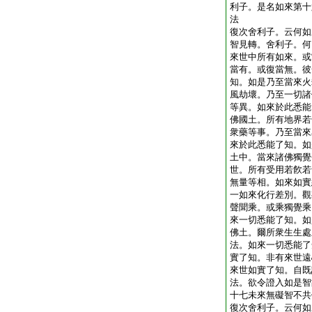
利子。是名如來第十
法
復次舍利子。云何如
智見轉。舍利子。何
來世中所有如來。或
當有。或復當無。彼
知。如是乃至當來火
風劫壞。乃至一切諸
等異。如來於此悉能
佛國土。所有地界若
衆藥等事。乃至當來
來於此悉能了知。如
土中。當來諸佛獨覺
世。所有受用若飮若
無量等相。如來如實
一如來化行差別。觀
聲聞乘。或乘獨覺乘
來一切悉能了知。如
佛土。爾所衆生生處
法。如來一切悉能了
實了知。非有來世遠
來世如實了知。自既
法。欲令證入如是智
十七未來無礙智不共
復次舍利子。云何如