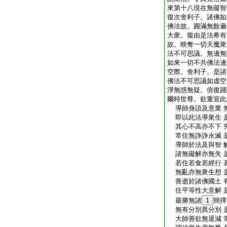
來第十八現在無礙智
復次舍利子。諸佛如
佛法故。圓滿無餘遍
大衆。復由是法希有
故。映奪一切天魔衆
法不可思議。無邊無
如來一切不共佛法邊
空際。舍利子。是諸
佛法不可思議如虚空
淨無惑無疑。倍復踊
爾時世尊。欲重宣此
導師身語及意業 
即以此法導衆生 
其心不高亦不下 
常住無諍諍永滅 
導師於法及與智 
諸無礙解亦無失 
若住若食若經行 
無亂亦無衆生想 
善逝於諸佛國土 
住平等性大意解 
最勝無諸
1
簡擇
無有分別異分別 
大師善欲無退減 