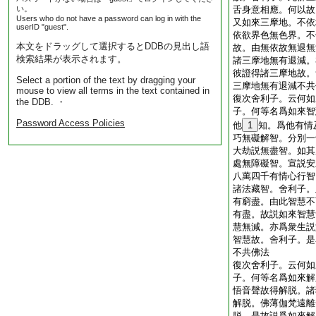
い。
舌身意相應。何以故
Users who do not have a password can log in with the
又如來三摩地。不依
userID "guest".
依欲界色無色界。不
本文をドラッグして選択するとDDBの見出し語
故。由無依故無退無
検索結果が表示されます。
諸三摩地無有退減。
彼證得諸三摩地故。
Select a portion of the text by dragging your
三摩地無有退減不共
mouse to view all terms in the text contained in
復次舍利子。云何如
the DDB. ・
子。何等名爲如來智
Password Access Policies
他
1
知。爲他有情
巧無礙解智。分別一
大劫説無盡智。如其
處無障礙智。宣説安
八萬四千有情心行智
諸法藏智。舍利子。
有窮盡。由此智慧不
有盡。故説如來智慧
慧無減。亦爲衆生説
智慧故。舍利子。是
不共佛法
復次舍利子。云何如
子。何等名爲如來解
悟音聲故得解脱。諸
解脱。佛薄伽梵遠離
脱。是故説爲如來解