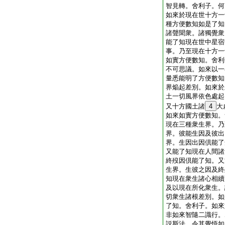
智見轉。舍利子。何
如來於現在世十方一
種方便數知如是了知
諸聲聞衆。諸獨覺衆
能了知現在世中星宿
事。乃至現在十方一
如實方便數知。舍利
不可思議。如來以一
量悉能明了方便數知
界焔起差別。如來於
土一切風界依色處起
又十方國土諸
4
大
如來如實方便數知。
現在三種衆生界。乃
界。彼能生因及彼出
界。生因出因倶能了
又能了知現在人間諸
終歿因倶能了知。又
生界。生彼之因及終
知現在衆生諸心相續
及以現在所化衆生。
切衆生諸根差別。如
了知。舍利子。如來
非如來智隨二識行。
説斯法。令其覺悟如