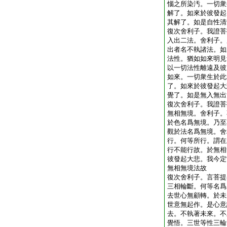
惱之所染汚。一切衆
解了。如來於彼發起
其解了。如是自性清
復次舍利子。我證菩
入出二法。舍利子。
出者名不執諸法。如
法性。猶如如來明見
以一切法性離遠及彼
如來。一切衆生於此
了。如來於彼發起大
覺了。如是無入無出
復次舍利子。我證菩
無相無境。舍利子。
於色名爲無境。乃至
觀於法名爲無境。舍
行。何等所行。謂在
行不能行故。於無相
彼發起大悲。我今定
無相無境法故
復次舍利子。言菩提
三相輪斷。何等名爲
去世心無顧轉。於未
世意無起作。是心意
去。不執著未來。不
覺悟。三世等性三輪