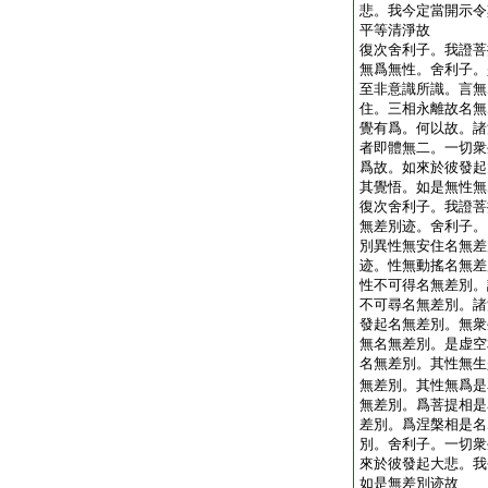
悲。我今定當開示令
平等清淨故
復次舍利子。我證菩
無爲無性。舍利子。
至非意識所識。言無
住。三相永離故名無
覺有爲。何以故。諸
者即體無二。一切衆
爲故。如來於彼發起
其覺悟。如是無性無
復次舍利子。我證菩
無差別迹。舍利子。
別異性無安住名無差
迹。性無動搖名無差
性不可得名無差別。
不可尋名無差別。諸
發起名無差別。無衆
無名無差別。是虚空
名無差別。其性無生
無差別。其性無爲是
無差別。爲菩提相是
差別。爲涅槃相是名
別。舍利子。一切衆
來於彼發起大悲。我
如是無差別迹故