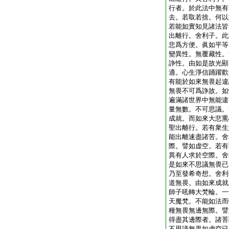
行者。於此法中無有
去。若取若捨。何以
若能如實知見諸法皆
出離行。舍利子。此
悲爲方便。眞如平等
變異性。無覆藏性。
諍性。由如是故光顯
適。心生淨信踊躍歡
有能於如來無畏起違
無畏不可爲諍故。如
遍滿諸世界中無能違
量無數。不可思議。
成就。而如來大悲熏
聖出離行。若有衆生
能出離速盡諸苦。舍
際。譬如虚空。若有
異有人求於空際。舍
是如來不思議無畏已
乃至發希奇想。舍利
道無畏。由如來成就
師子吼轉大梵輪。一
天魔梵。不能如法而
種無畏無邊無際。譬
得盡其邊際者。諸菩
不思議無畏如虚空已