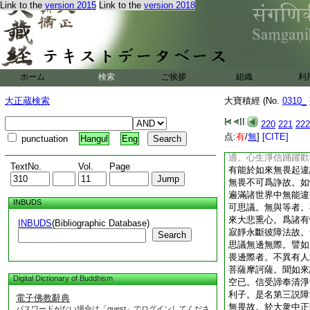
Link to the
version 2015
Link to the
version 2018
我所不愛於去來今
復有十法能爲障礙。
是十種法能爲障礙。
是障礙法故。如來爲
子。乃至一切違
6
住愛味觀。顛倒相應
ホーム
検索
ご挨拶
組織
利
有味著。有所依事身
了知皆是障礙。既了
大正蔵検索
大寶積經 (No.
0310_
法。復次舍利子。此
悲爲方便。眞如平等
220
221
222
變異性。無覆藏性。
点:
有
/
無
]
[CITE]
punctuation
Hangul
Eng
諍性。由如是故光顯
適。心生淨信踊躍歡
TextNo.
Vol.
Page
有能於如來無畏起違
無畏不可爲諍故。如
遍滿諸世界中無能違
INBUDS
可思議。無與等者。
來大悲熏心。爲諸有
INBUDS
(Bibliographic Database)
寂靜永斷彼障法故。
Search
思議無邊無際。譬如
畏邊際者。不異有人
菩薩摩訶薩。聞如來
Digital Dictionary of Buddhism
空已。信受諦奉清淨
利子。是名第三説障
電子佛教辭典
無畏故。於大衆中正
パスワードがない場合は「guest」でログインしてくださ