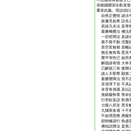
倍復踊躍深生歡喜發
重宣此義。而説頌曰
自然正覺悟 諸法
故遍見如來 説名
若諸凡夫法 及學
最勝獨覺法 佛法
一切世間法 及諸
善不善不動 涅槃
若空若無相 若離
無生無有爲 悉見
覺平等性已 如所
解脱諸有情 大牟
已解脱三有 復開
諸人天聖尊 顯第
最勝覺障法 習不
非清淨下劣 不具
未甞有身護 及以
貪瞋癡怖畏 害命
行邪欲妄語 飮酒
七慢八邪支 悉非
九惱害多過 十不
不如理思惟 愚癡
顛倒修諸行 執虚
佛知説障法 是第