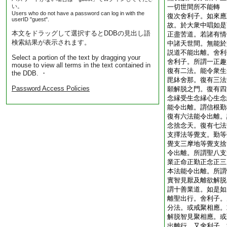
い。
一切世間所不能轉
Users who do not have a password can log in with the
復次舍利子。如來應
userID "guest".
故。於大衆中唱如是
本文をドラッグして選択するとDDBの見出し語
正盡苦道。若諸有情
検索結果が表示されます。
中諸天世間。無能於
説道不能出離。舍利
Select a portion of the text by dragging your
舍利子。所謂一正趣
mouse to view all terms in the text contained in
復有二法。能令衆生
the DDB. ・
毘鉢舍那。復有三法
Password Access Policies
願解脱之門。復有四
念縁受生念縁心生念
能令出離。謂信根勤
復有六法能令出離。
念捨念天。復有七法
支擇法等覺支。勤等
覺支三摩地等覺支捨
令出離。所謂聖八支
業正命正勤正念正三
本法能令出離。所謂
實智見厭及離欲解脱
謂十善業道。如是如
離聖出行。舍利子。
分法。或戒聚相應。
解脱智見聚相應。或
出離行。又舍利子。