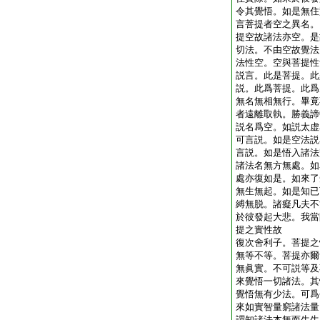
令其覺悟。如是無住
言菩提者空之異名。
提空故諸法亦空。是
切法。不由空故覺法
法性空。空與菩提性
説言。此是菩提。此
説。此爲菩提。此爲
無名無相無行。畢竟
者遠離取執。勝義諦
説名爲空。如説太虚
可言説。如是空法説
言説。如是悟入諸法
諸法名無方無處。如
處亦復如是。如來了
無生無起。如是知已
縛無脱。諸癡凡夫不
於彼發起大悲。我當
提之實性故
復次舍利子。菩提之
無等不等。菩提亦爾
無眞實。不可説等及
來覺悟一切諸法。其
覺悟無有少法。可爲
來如實智量窮諸法量
謂知諸法本無而生生