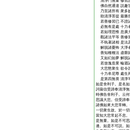
清淨門無量 修習
佛自然通達 説趣
乃至諸所有 衆多
助清淨菩提 最勝
若善修習已 不證
必無有是處 十力
若如理思惟 息廣
觀諸法平等 善修
不執著諸相 是法
解脱諸憂怖 大淨
善知種種法 虚廓
又如幻如夢 解脱
若放逸造業 輪迴
大悲愍衆生 欲令
十力牟尼尊 處生
是第四無畏 清淨
如是舍利子。是名如
訶薩信受諦奉清淨無
時佛告舍利子。云何
思議大悲。信受諦奉
諸佛如來大悲常轉。
一切衆生故。於一切
當知大悲常起不息。
是無量。如是不可思
邊。如是不可説。如