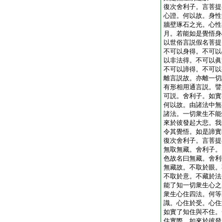
復次舍利子。言菩提
心證。何以故。身性
牆壁琢石之光。心性
月。若能如是覺悟身
以世俗言説假名菩提
不可以身得。不可以
以非法得。不可以眞
不可以諦得。不可以
離言説故。亦離一切
有形相用通言説。譬
可説。舍利子。如實
何以故。由諸法中無
諸法。一切衆生不能
來於彼發起大悲。我
令其覺悟。如是諦實
復次舍利子。言菩提
無取無藏。舍利子。
色故名曰無藏。舍利
無藏故。不取於眼。
不取於意。不藏於法
能了知一切衆生心之
衆生心住四法。何等
識。心住於受。心住
如實了知住與不住。
住實際。如來於彼發