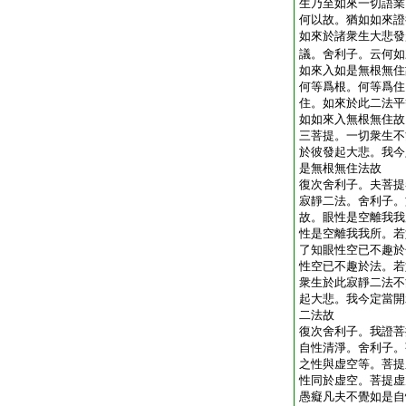
生乃至如來一切語業
何以故。猶如如來證
如來於諸衆生大悲發
議。舍利子。云何如
如來入如是無根無住
何等爲根。何等爲住
住。如來於此二法平
如如來入無根無住故
三菩提。一切衆生不
於彼發起大悲。我今
是無根無住法故
復次舍利子。夫菩提
寂靜二法。舍利子。
故。眼性是空離我我
性是空離我我所。若
了知眼性空已不趣於
性空已不趣於法。若
衆生於此寂靜二法不
起大悲。我今定當開
二法故
復次舍利子。我證菩
自性清淨。舍利子。
之性與虚空等。菩提
性同於虚空。菩提虚
愚癡凡夫不覺如是自