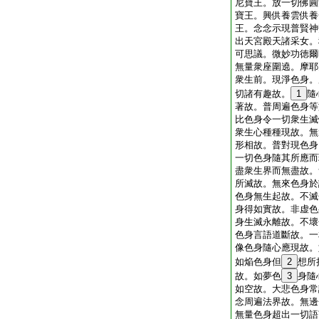
尼寶王。放一切佛圓
寶王。興供養雲供養
王。念念示現普賢神
出天宮殿天諸采女。
可思議。微妙功徳爾
無量衆座圍遶。摩耶
衆生前。現淨色身。
切諸有趣故。
1
隨
著故。普周遍色身等
比色身令一切衆生滅
衆生心種種現故。無
形相故。普對現色身
一切色身隨其所應而
盡衆生界而無盡故。
所滅故。無來色身於
色身無生起故。不滅
身得如實故。非虚色
身生滅永離故。不壞
色身言語道斷故。一
像色身隨心應現故。
如焔色身但
2
想所
故。如夢色
3
身隨
如空故。大悲色身常
念周遍法界故。無邊
無量色身超出一切語