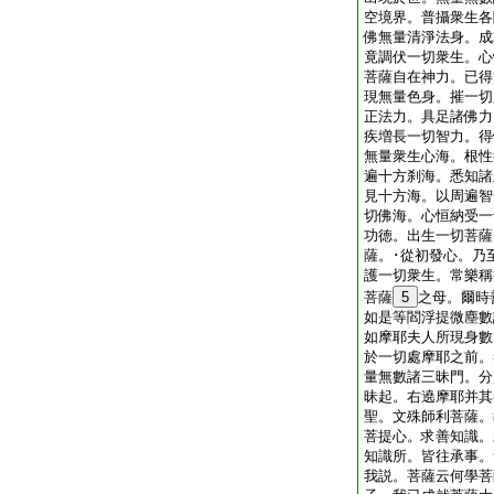
空境界。普攝衆生各
佛無量清淨法身。成
竟調伏一切衆生。心
菩薩自在神力。已得
現無量色身。摧一切
正法力。具足諸佛力
疾増長一切智力。得
無量衆生心海。根性
遍十方刹海。悉知諸
見十方海。以周遍智
切佛海。心恒納受一
功徳。出生一切菩薩
薩。･從初發心。乃
護一切衆生。常樂稱
菩薩
5
之母。爾時
如是等閻浮提微塵數
如摩耶夫人所現身數
於一切處摩耶之前。
量無數諸三昧門。分
昧起。右遶摩耶并其
聖。文殊師利菩薩。
菩提心。求善知識。
知識所。皆往承事。
我説。菩薩云何學菩