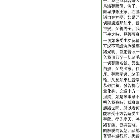
子。我已成就菩薩大
爲諸菩薩母。佛子。
羅城淨飯王家。右脇
議自在神變。如是乃
切毘盧遮那如來。皆
神變。又善男子。我
下生之時。見菩薩身
一切如來受生功徳輪
可説不可説佛刹微塵
諸光明。皆悉普照一
入我頂乃至一切諸毛
一切菩薩名號。受生
自娯。又見出家。往
座。菩薩圍遶。諸王
輪。又見如來往昔修
恭敬供養。發菩提心
量化身。充遍十方一
涅槃。如是等事靡不
明入我身時。我身形
超諸世間。所以者何
能容受十方菩薩受生
菩薩。從兜率天。將
諸菩薩。皆與菩薩。
同解脱同智慧。諸地
普賢神通行願。悉皆