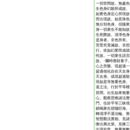
一切世間故。無處色
生色身幻願所成故。
如實色身定心所現故
而出現故。如意珠色
無分別色身。但隨衆
身一切衆生不能知故
生死際故。清淨色身
是身者。非色所有。
苦受究竟滅故。非想
行。依如幻業而成就
性故。一切衆生語言
故。･爾時善財童子
心之所樂。現超過一
超過他化自在天女身
天女身。或現超過龍
現如是等無量色身。
道之法。行於平等檀
世間。出生如來無量
心。觀察思惟諸法實
門。住於平等三昧境
銷竭衆生煩惱巨海。
轉清淨不退法輪。善
智慧觀法實相。見諸
佛出興次第。見佛三
出現於世。無量無數