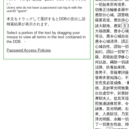
い。
一切如來所有境界。
Users who do not have a password can log in with the
切佛正法輪修多羅中
userID "guest".
應部分心城。謂普曉
本文をドラッグして選択するとDDBの見出し語
薩婆若道。應住持心
検索結果が表示されます。
諸大願海。應富
3
大福徳聚。應令心城
Select a portion of the text by dragging your
等法。應令心城自在
mouse to view all terms in the text contained in
應令心城清淨。謂正
the DDB. ・
心城自性。謂知一切
Password Access Policies
如幻。謂以一切智了
薩。若能如是淨修心
何以故。蠲除一切諸
法障。供養如來障。
善男子。菩薩摩訶薩
發希求善知識心。不
至究竟必當成佛。･
徳。及妙華光明無量
出住虚空中。於善財
摩耶夫人。從其耳璫
照無邊諸佛世界。令
諸佛。其光明網。右
來。入善財頂。乃至
淨光明眼。永離一切
了一切衆生性故。得