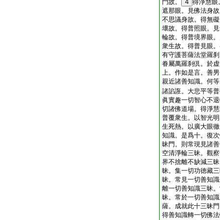
門故。
4
得淨慧眼
遮那眼。見佛法身故
不思議身故。得無礙
壞故。得普照眼。見
輪故。得普境界眼。
衆生故。得普見眼。
有守護菩薩法堂羅刹
眷屬萬羅刹倶。於虚
上。作如是言。善男
親近諸善知識。何等
諸諂誑。大悲平等普
眞實趣一切智心不退
切諸佛道場。得淨慧
普覆衆生。以智光明
生死熱。以廣大眼徹
知識。是爲十。復次
昧門。則常現見諸善
空清淨輪三昧。觀察
界不捨離不缺減三昧
昧。集一切功徳藏三
昧。常見一切善知識
離一切善知識三昧。
昧。常於一切善知識
薩。成就此十三昧門
得善知識轉一切佛法