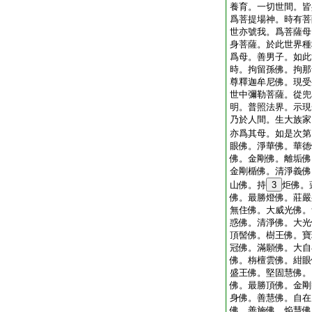
養育。一切世間。皆
爲菩提場神。時有菩
世亦號我。爲菩薩母
身菩薩。於此世界種
爲母。善男子。如此
時。拘留孫佛。拘那
尊釋迦牟尼佛。現受
世中彌勒菩薩。從兜
明。普照法界。示現
乃於人間。生大族家
亦爲其母。如是次第
眼佛。淨華佛。華徳
佛。金剛佛。離垢佛
金剛楯佛。清淨義佛
山佛。持
3
炬佛。
佛。最勝燈佛。莊嚴
無住佛。大威光佛。
惑佛。清淨佛。大光
頂髻佛。樹王佛。寶
冠佛。滿願佛。大自
佛。栴檀雲佛。紺眼
盛王佛。堅固慧佛。
佛。最勝頂佛。金剛
身佛。善慧佛。自在
佛。善施佛。焔慧佛