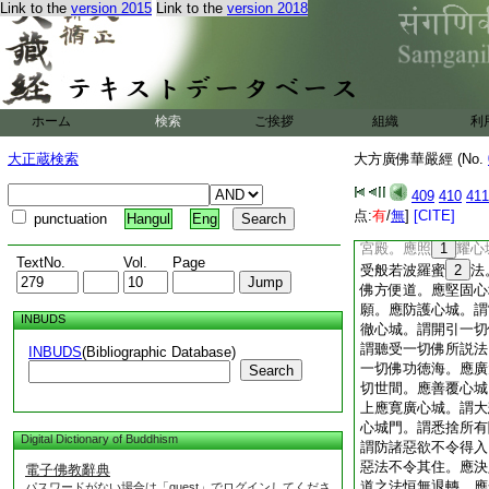
住於三世無變異身。
Link to the
version 2015
Link to the
version 2018
行無礙。超諸世眼。
之人。我今云何而得
住。觀其状貌。聽其
誨。作是念已。有主
遶。於虚空中。而現
ホーム
検索
ご挨拶
組織
利
手持無量衆色寶華。
男子。應守護心城。
大正蔵検索
大方廣佛華嚴經 (No.
莊嚴心城。謂專意趣
城。謂畢究斷除慳嫉
409
410
411
思惟一切諸法實性。
点:
有
/
無
]
[CITE]
punctuation
Hangul
Eng
切助道之法。･應嚴
宮殿。應照
1
耀心
TextNo.
Vol.
Page
受般若波羅蜜
2
法
佛方便道。應堅固心
願。應防護心城。謂
INBUDS
徹心城。謂開引一切
謂聽受一切佛所説法
INBUDS
(Bibliographic Database)
一切佛功徳海。應廣
Search
切世間。應善覆心城
上應寛廣心城。謂大
心城門。謂悉捨所有
Digital Dictionary of Buddhism
謂防諸惡欲不令得入
惡法不令其住。應決
電子佛教辭典
道之法恒無退轉。應
パスワードがない場合は「guest」でログインしてくださ