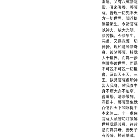
圍遶。又有八萬諸龍
殿。倶來供養。菩薩
薩。普現一切兜率天
方一切世界。閻浮提
無量衆生。令諸菩薩
以神力。放大光明。
諸苦惱。令諸衆生。
惡道。又爲救護一切
神變。現如是等諸奇
身。彼諸菩薩。於我
大千世界。而爲一歩
刹微塵數世界。而爲
不可説不可説一切世
會。及四天王天。三
王。欲見菩薩處胎神
皆入我身。雖我腹中
身不廣大亦不迫窄。
會道場。清淨嚴飾。
浮提中。菩薩受生我
百億四天下閻浮提中
本來無二。非一處住
菩薩大願智幻莊嚴解
世尊我爲其母。往昔
是而爲其母。善男子
有菩薩。於蓮華藏。