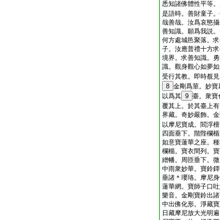
悉知諸佛體性平等。
是語時。善財童子。
哉善哉。汝爲哀愍攝
善知識。願爲我説。
何方處城邑聚落。求
子。汝應普禮十方求
境界。求善知識。勇
識。觀身觀心如夢如
受行其教。即時覩見
8
金剛爲莖。妙寶
以爲其
9
臺。衆寶
覆其上。於其臺上有
界藏。奇妙嚴飾。金
以摩尼寶成。閻浮檀
四面垂下。階陛欄楯
如意寶蓮華之座。種
欄楯。寶衣間列。寶
繒幡。周匝垂下。微
中雨衆妙華。寶鈴鐸
垂諸＊瓔珞。摩尼身
蓮華網。寶師子口吐
樂音。金剛寶鈴出諸
中出佛化形。淨藏寶
日藏摩尼放大光明遍