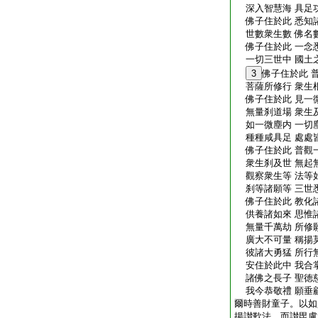
深入智慧海 具足
佛子住於此 悉知
世數衆生數 佛名
佛子住於此 一念
一切三世中 國土之
3
佛子住於此 
菩薩所修行 衆生
佛子住於此 見一
無量刹道場 衆生
如一微塵内 一切
種種咸具足 處處
佛子住於此 普觀
衆生刹及世 無起
觀察衆生等 法等
刹等諸願等 三世
佛子住於此 教化
供養諸如來 思惟
無量千萬劫 所修
廣大不可量 稱揚莫
彼諸大勇猛 所行
安住於此中 我合
諸佛之長子 聖徳
我今恭敬禮 願垂
爾時善財童子。以如
揚讃歎法。而讃毘盧