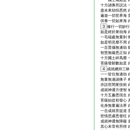
十方諸佛所説法 
盡未來劫恒悉然 
遍遊一切世界海 
供養一切如來海 
3
修行一切妙行
如是經於衆劫海 
一毛端處無量刹 
如是明見靡不周 
一念普攝無邊劫 
智慧無礙悉正知 此
十方國土碎爲塵 
菩薩發願數如是 
4
成就總持三昧
一一皆住無邊劫 
無量無邊諸佛子 
亦説世間衆技術 
成就神通方便智 
十方五趣悉現生 
菩薩始從初發心 
化身無量遍法界 
一念成就菩提道 
世情思慮悉發狂 
成就神通無障礙 
其心未甞有所得 