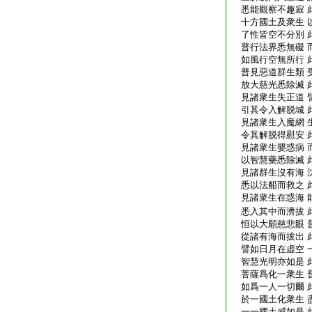
悉能觀察不趣寂 
十方國土及衆生 
了性皆空不分別 
普行法界悉無礙 
如風行空無所行 
普見惡道群生類 
放大慈光悉除滅 
見諸衆生失正道 
引其令入解脱城 
見諸衆生入魔網 
令其解脱得慰安 
見諸衆生嬰惑病 
以智慧藥悉除滅 此
見諸群生沒有海 
悉以法船而救之 
見諸衆生在惑海 
悉入其中而濟拔 
恒以大願慈悲眼 
從諸有海而拔出 
譬如日月在虚空 
智慧光明亦如是 
菩薩爲化一衆生 
如爲一人一切爾 
於一國土化衆生 
一一國土咸如是 