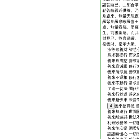
諸菩薩已。曲躬合掌
勒菩薩親近供養。乃
別處來。無量天龍夜
羅緊那羅摩睺羅伽王
處。無量眷屬。婆羅
生。前後圍遶。而共
財見已。歡喜踊躍。
察善財。指示大衆。
汝等觀善財 智慧
爲求菩提行 而來
善來圓滿慈 善來
善來寂滅眼 修行
善來清淨意 善來
善來不退根 修行
善來不動行 常求
了達一切法 調伏
善來行妙道 善來
善來趣佛果 未曾
4
善來徳爲體 
善來無邊行 世間
善來離迷惑 世法
利衰毀譽等 一切無
善來施安樂 調柔
諂誑瞋慢心 一切