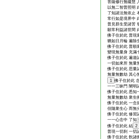
菩薩修行無礙慧 
以無二智普照明 
了知諸法無依止 
常行如是境界中 
普見群生受諸苦 
願常利益諸世間 此
佛子住於此 普現
猶如日月輪 遍除
佛子住於此 普順
變現無量身 充滿
佛子住於此 遍遊
一切如來所 無量
佛子住於此 思量
無量無數劫 其心
1
佛子住於此 
一一三昧門 闡明
佛子住於此 悉知
無量無數劫 衆生
佛子住於此 一念
但隨衆生心 而無
佛子住於此 修習
一一心念中 了知
佛子住於此 結
2
普現一切刹 一切諸
佛子住於此 飮諸