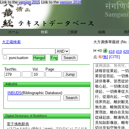
Link to the
version 2015
Link to the
version 2018
遮那莊嚴藏大樓閣前
思惟觀察。以深信解
處智慧身平等門。普
前。一切菩薩前。一
塔廟前。一切如來形
住處前。一切法寶前
ホーム
検索
ご挨拶
組織
利
塔廟前。一切聖衆福
一切十方衆生前。皆
大正蔵検索
大方廣佛華嚴經 (No.
來際無有休息。等虚
障礙故。
8
等實際
418
419
420
故。猶如影。隨智現
点:
有
/
無
]
[CITE]
punctuation
Hangul
Eng
如像。示一切故。猶
遞興謝故。無有性。
TextNo.
Vol.
Page
諸報皆從業起。一切
業皆從習起。一切佛
諸供養事。皆悉從於
INBUDS
敬心起。一切佛法從
便起。一切佛事從大
INBUDS
(Bibliographic Database)
行。從迴向起。一切
Search
境界而起。離於斷見
無生故。離無因見知
實理故。離自在見知
Digital Dictionary of Buddhism
從縁起故。離邊執見
見知如影像故。離有
電子佛教辭典
切法見知空無生故。
パスワードがない場合は「guest」でログインしてくださ