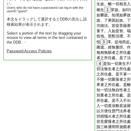
い。
生故。離一切相見入
Users who do not have a password can log in with the
種生
1
芽故。如印
userID "guest".
如響故。知境如夢故
本文をドラッグして選択するとDDBの見出し語
故。了果因起故。了
検索結果が表示されます。
功徳法。皆從菩薩善
童子。入如是智。端
Select a portion of the text by dragging your
投地。慇懃頂禮。不
mouse to view all terms in the text contained in
悦
3
澤。從地而起
the DDB. ・
圍遶。經無量匝。作
Password Access Policies
無相無願者之所住處
者之所住處。是了法
4
是知一切衆生不
切法無生者之所住處
之所住處。是不著一
不樂一切聚落者之所
界者之所住處。是離
知一切法無自性者之
別業者之所住處。是
所住處。是不入不出
入一切甚深般若波羅
以方便住普門法界者
切煩惱火者之所住處
切見愛慢者之所住處
脱三昧通明而遊戲者