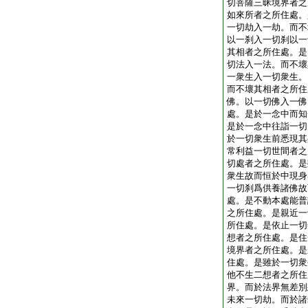
切菩薩三昧境界者之
如來所者之所住處。
一切劫入一劫。而不
以一刹入一切刹以一
其相者之所住處。是
切法入一法。而不壞
一衆生入一切衆生。
而不壞其相者之所住
佛。以一切佛入一佛
處。是於一念中而知
是於一念中往詣一切
於一切衆生前悉現其
常利益一切世間者之
切處者之所住處。是
衆生故而恒於中現身
一切刹爲供養諸佛故
處。是不動本處能普
之所住處。是親近一
所住處。是依止一切
想者之所住處。是住
境界者之所住處。是
住處。是雖於一切衆
他不生二想者之所住
界。而於法界無差別
未來一切劫。而於諸