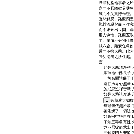
廢捨利益他事者之所
定而不厭離欲界受生
滅而不於實際作證。
聲聞解脱。雖觀四聖
觀甚深縁起而不住究
而不求永出世間。雖
辟支佛地。雖觀五取
出四魔而不分別諸魔
滅六處。雖安住眞如
乘而不捨大乘。此大
諸功徳者之所住處。
言
此是大悲清淨智 
灌頂地中佛長子 
一切名聞諸佛子 
遊行法界心無著 
施戒忍進禪智慧 
如是大乘諸度法 
1
智慧廣大如虚
無礙無依無所取 
善能解了一切法 
如鳥飛空得自在 
了知三毒眞實性 
亦不厭彼而求出 
三解脱門八聖道 