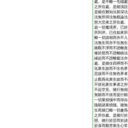
處。是不離一毛端處
之所住處。是能演説
是能住難知法甚深法
法無所得法無戲論法
慈大悲者之所住處。
超一切魔境界。已於
所到岸。已住如來所
離一切諸相而亦不入
法無生而亦不住無生
雖觀不淨而不證離貪
修於慈而不證離瞋法
縁起而不證離癡法亦
處。是雖住四禪而不
化衆生故而不生色界
悲故而不住無色界者
止觀爲化衆生故而不
不捨化衆生事者之所
不起空見。雖行無相
無願而不捨菩提行願
一切業煩惱中而得自
隨順諸業煩惱。雖無
生死雖已離一切趣爲
之所住處。是雖行於
戀。雖行於悲而於諸
於喜而觀苦衆生心常