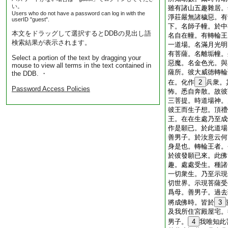
い。
雖有諸山五趣雜居。
Users who do not have a password can log in with the
淨莊嚴無諸穢惡。有
userID "guest".
下。名師子幢。於中
本文をドラッグして選択するとDDBの見出し語
名自在幢。有轉輪王
検索結果が表示されます。
一道場。名滿月光明
有菩薩。名離垢幢。
Select a portion of the text by dragging your
惡魔。名金色光。與
mouse to view all terms in the text contained in
薩所。彼大威徳轉輪
the DDB. ・
在。化作
2
兵衆。
Password Access Policies
怖。悉自奔散。故彼
三菩提。時道場神。
彼王而生子想。頂禮
王。在在生處乃至成
作是願已。於此道場
善男子。於汝意云何
身是也。轉輪王者。
於彼發願已來。此佛
趣。處處受生。種諸
一切衆生。乃至示現
切世界。示現菩薩受
爲母。善男子。過去
將成佛時。皆於
3
及我所住宮殿屋宅。
男子。
4
我唯知此