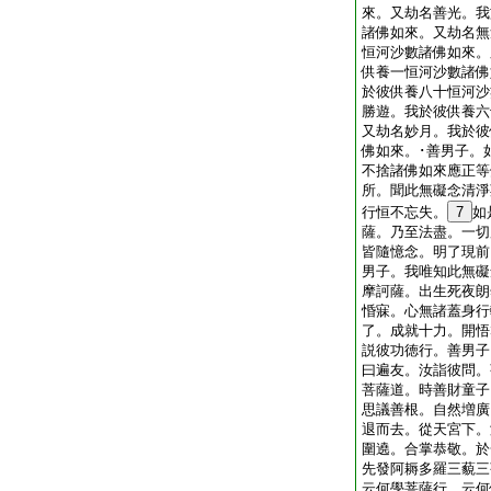
來。又劫名善光。我
諸佛如來。又劫名無
恒河沙數諸佛如來。
供養一恒河沙數諸佛
於彼供養八十恒河沙
勝遊。我於彼供養六
又劫名妙月。我於彼
佛如來。･善男子。
不捨諸佛如來應正等
所。聞此無礙念清淨
行恒不忘失。
7
如
薩。乃至法盡。一切
皆隨憶念。明了現前
男子。我唯知此無礙
摩訶薩。出生死夜朗
惛寐。心無諸蓋身行
了。成就十力。開悟
説彼功徳行。善男子
曰遍友。汝詣彼問。
菩薩道。時善財童子
思議善根。自然増廣
退而去。從天宮下。
圍遶。合掌恭敬。於
先發阿耨多羅三藐三
云何學菩薩行。云何