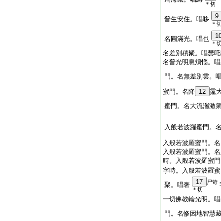
＊切
9
普生安住。唱哆
＊
1
名圓滿光。唱也
＊
名差別積聚。唱瑟吒
名普光明息煩惱。唱
門。名無差別雲。
蜜門。名降
12
霪
蜜門。名大流湍激
入般若波羅蜜門。
入般若波羅蜜門。名
入般若波羅蜜門。名
時。入般若波羅蜜門
字時。入般若波羅蜜
17
尸苛
聚。唱奢
＊切
一切佛教輪光明。唱
門。名修因地智慧