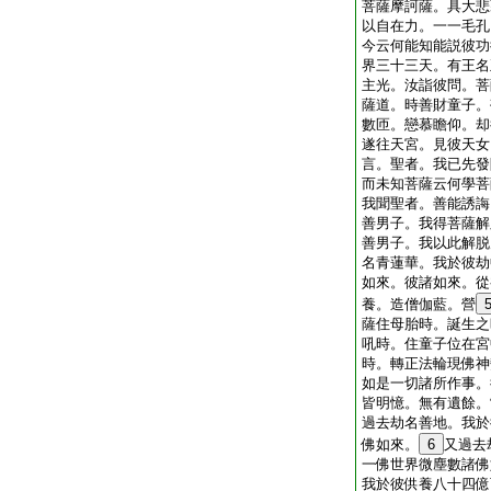
菩薩摩訶薩。具大悲
以自在力。一一毛孔
今云何能知能説彼功
界三十三天。有王名
主光。汝詣彼問。菩
薩道。時善財童子。
數匝。戀慕瞻仰。却
遂往天宮。見彼天女
言。聖者。我已先發
而未知菩薩云何學菩
我聞聖者。善能誘誨
善男子。我得菩薩解
善男子。我以此解脱
名青蓮華。我於彼劫
如來。彼諸如來。從
養。造僧伽藍。營
薩住母胎時。誕生之
吼時。住童子位在宮
時。轉正法輪現佛神
如是一切諸所作事。
皆明憶。無有遺餘。
過去劫名善地。我於
佛如來。
6
又過去
一佛世界微塵數諸佛
我於彼供養八十四億