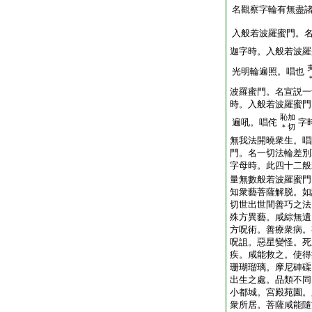
名觀察字輪有無盡
入般若波羅蜜門。
迦字時。入般若波羅
光明輪遍照。唱也
波羅蜜門。名宣説一
時。入般若波羅蜜門
恥加
遍吼。唱侘
字
＊切
無我法開曉衆生。唱
門。名一切法輪差別
字母時。此四十二般
量無數般若波羅蜜門
知衆藝菩薩解脱。如
切世出世間善巧之法
殊方異藝。咸綜無遺
方呪術。善療衆病。
呪詛。惡星變怪。死
疾。咸能救之。使得
珊瑚瑠璃。摩尼硨磲
出生之處。品類不同
小都城。宮殿苑園。
衆所居。菩薩咸能隨