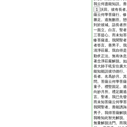
我云何盡能知説。善
1
沃田。彼有長者
薩云何學菩薩行。修
勝足。遶無數匝。戀
到於彼城。詣長者所
一面立。白言。聖者
三菩提心。而未知菩
修菩薩道。我聞聖者
者答言。善男子。我
清淨莊嚴。我自得是
勤求正法。無有休息
著念淨莊嚴解脱。如
畏大師子吼安住廣大
能知能説彼功徳行。
長者。名爲妙月。其
問。菩薩云何學菩薩
童子。禮堅固足。遶
向妙月所。禮足圍遶
言。聖者。我已先發
而未知菩薩云何學菩
我聞聖者。善能誘誨
男子。我得菩薩解脱
我唯知此智光解脱。
無量解脱法門。而我