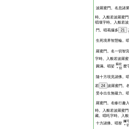
波羅蜜門。名息諸
時。入般若波羅蜜門
唱壤字時。入般若波
門。唱曷攞多
21
生死境界智慧輪。
羅蜜門。名一切智
字時。入般若波羅蜜
蘇紇
圓滿。唱娑
麼
＊切
隨十方現見諸佛。
若
24
波羅蜜門。
受令出生無礙力。
羅蜜門。名修行趣
時。入般若波羅蜜門
藏。唱吒字時。入般
嬭
十方諸佛。唱拏
＊