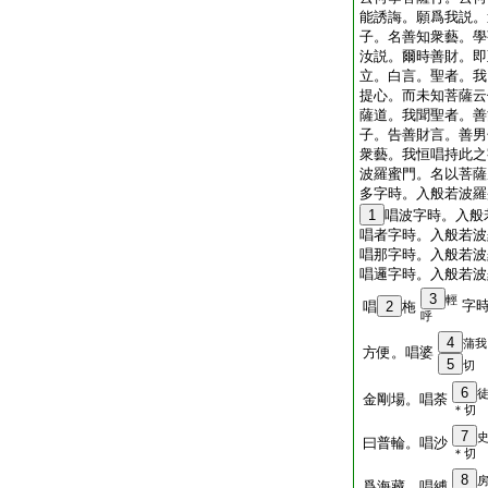
能誘誨。願爲我説。
子。名善知衆藝。學
汝説。爾時善財。即
立。白言。聖者。我
提心。而未知菩薩云
薩道。我聞聖者。善
子。告善財言。善男
衆藝。我恒唱持此之
波羅蜜門。名以菩薩
多字時。入般若波羅
1
唱波字時。入般
唱者字時。入般若波
唱那字時。入般若波
唱邏字時。入般若波
3
輕
字
唱
2
柂
呼
4
蒲我
方便。唱婆
5
切
6
金剛場。唱荼
＊切
7
曰普輪。唱沙
＊切
8
爲海藏。唱縛