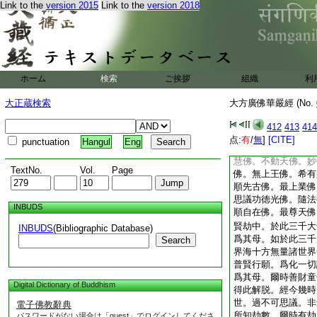
Link to the
version 2015
Link to the
version 2018
善天佛。堅固苦行佛
遊戲王佛。滅邪曲佛
佛。最勝月佛。執明
佛。最清淨佛。友安
佛。水天徳佛。不動
不退慧佛。離愛佛。
ホーム
検索
ご挨拶
組織
利
惡趣佛。普散華佛。
見佛。破他軍佛。不
大正蔵検索
大方廣佛華嚴經 (No.
海佛。須彌山佛。無
佛。隨師行佛。最上
412
413
414
不動聚佛。普攝受佛
点:
有
/
無
]
[CITE]
punctuation
Hangul
Eng
佛。具足名稱佛。大
慧佛。不動天佛。妙
TextNo.
Vol.
Page
佛。無上王佛。希有
順先古佛。最上業佛
思議功徳光佛。隨法
INBUDS
順自在佛。最尊天佛
賢劫中。於此三千大
INBUDS
(Bibliographic Database)
爲其母。如於此三千
Search
界海十方無量諸世界
普賢行願。爲化一切
爲其母。爾時善財童
Digital Dictionary of Buddhism
得此解脱。經今幾時
世。過不可思議。非
電子佛教辭典
所知劫數。爾時有劫
パスワードがない場合は「guest」でログインしてくださ