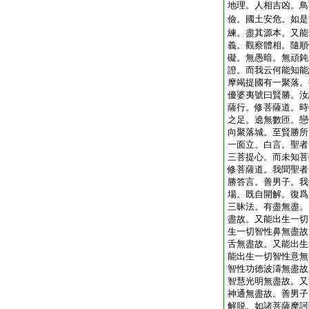
地理。人相吉凶。鳥
儉。國土安危。如是
練。盡其源本。又能
義。觀察體相。隨順
礙。無愚暗。無頑鈍
證。而我云何能知能
摩竭提國有一聚落。
優婆夷號曰賢勝。汝
薩行。修菩薩道。時
之足。遶無數匝。戀
向聚落城。至賢勝所
一面立。白言。聖者
三菩提心。而未知菩
修菩薩道。我聞聖者
勝答言。善男子。我
場。既自開解。復爲
三昧法。有盡無盡。
盡故。又能出生一切
生一切智性鼻無盡故
舌無盡故。又能出生
能出生一切智性意無
智性功徳波濤無盡故
智慧光明無盡故。又
神通無盡故。善男子
解脱。如諸菩薩摩訶