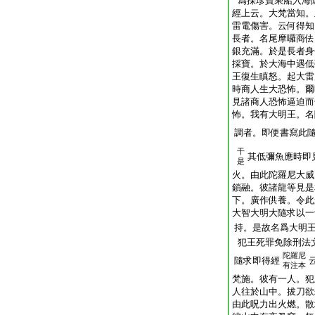
爲採珍寶乘船入海
經上云。大梵當知。
雷電傷害。云何得知
長者。名尾摩囉商佉
銀充滿。於是長者身
採寶。於大海中遇低
王復生瞋怒。起大雷
時商人生大恐怖。爾
見諸商人恐怖逼迫而
怖。我有大明王。名
調者。即便書寫此
干
其低彌魚應時即
是
火。由此陀羅尼大威
鎖融。彼諸龍等見是
下。廣作供養。令此
大智大明大隨求以一
持。是故名爲大明
犯王死罪免除刑法
陀羅尼
隨求即得經
有注本
梵施。彼有一人。犯
人往於山中。拔刀欲
由此呪力出火燃。散