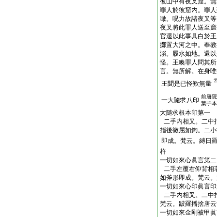
彼山中有夜叉窟。無
罪人於彼窟内。罪人
噉。呪力故諸夜叉等
夜叉將此罪人送至窟
官還以此事具白於王
擲置大河之中。奉教
溺。履水如地。還以
怪。王喚罪人問其所
言。無所解。在身唯
王聞是已怪歎無量
前唐院
一大隨求八印
葉子本
大隨求根本印第一
二手内相叉。二中
指後微屈如鉤。二小
即成。梵云。縛日
杵
一切如來心眞言第二
二手左覆右仰背相
如斧形即成。梵云。
一切如來心印眞言印
二手内相叉。二中
梵云。跛羅播捨唐云
一切如來金剛被甲眞