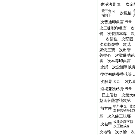
先淨法界
次金
覽
覽三角尖
次風輪
端向下
次普通印眞言
云云
次三昧耶印眞言 次
覺 次發請本尊 次
次請住 次堅固 
次奉獻燒香 次花 
歸依三寶 次出罪 
菩提心 次歎佛功徳
養 次本尊印眞言 
念誦 次念誦畢以
復從初供養香花等
次解界
次以車
云云
道場兼護己身
云云
已上儀軌 次第大
慈氏菩薩愈誐次第
軌外事也 依
前方便
加持供物等如
願 次入佛三昧耶 
或此次羅字觀
次被甲
次王輪成身
次地輪 次水輪 次