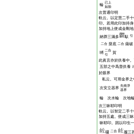
已上
輪
如胎
次普通印明
軌云。以定慧二手十
印。若用此印加持身
加持地上便成金剛地
引
納莽三滿多
馱
蘖底
薩破
二合
二合
二合
嚩
賀
引
此眞言亦於供養中。
五部之中爲普供養
於眼界
私云。可用金界之
先燒淨
次安立器界
器界
輪 次水輪 次地
次三昧耶印明
軌云。以智定二手十
加持五處。便成三昧
昧耶印。因以印生
二合
囉
履三