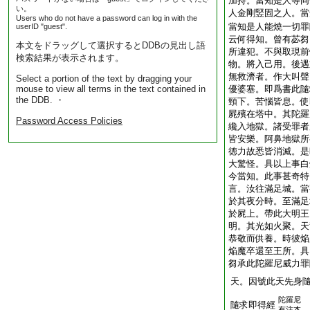
加持。當知是人等同
い。
人金剛竪固之人。當
Users who do not have a password can log in with the
當知是人能燒一切罪
userID "guest".
云何得知。曾有苾芻
本文をドラッグして選択するとDDBの見出し語
所違犯。不與取現前
検索結果が表示されます。
物。將入己用。後遇
無救濟者。作大叫聲
Select a portion of the text by dragging your
mouse to view all terms in the text contained in
優婆塞。即爲書此隨
the DDB. ・
頸下。苦惱皆息。使
屍殯在塔中。其陀羅
Password Access Policies
纔入地獄。諸受罪者
皆安樂。阿鼻地獄所
徳力故悉皆消滅。是
大驚怪。具以上事白
今當知。此事甚奇特
言。汝往滿足城。當
於其夜分時。至滿足
於屍上。帶此大明王
明。其光如火聚。天
恭敬而供養。時彼焔
焔魔卒還至王所。具
芻承此陀羅尼威力罪
天。因號此天先身
陀羅尼
隨求即得經
有注本