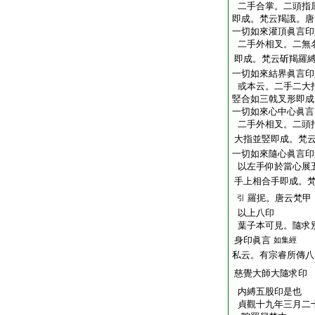
二手合掌。二頭指
即成。梵云羯誐。唐
一切如來灌頂眞言印
二手外相叉。二無
即成。梵云斫羯羅
一切如來結界眞言印
或本云。二手二大
竪合如三戟叉形即成
一切如來心中心眞言
二手外相叉。二頭
大指並竪即成。梵
一切如來隨心眞言印
以左手仰於當心展
手上相合手即成。
羅抳。唐云梵甲
引
以上八印
葉子本可見。隨求
身印眞言
如集經
私云。有宗睿所傳八
慈覺大師大隨求
内縛五股印是也
貞觀十九年三月二