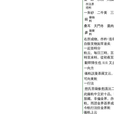
作法界
塔料
一朱砂 二牛黄 三
藥物
銀
料
桑耳 天門冬 棗肉
服藥
參
料
右所成物。作杵･造
自餘支物如常途矣
一起首時分
軌云。毎日三時。言
時至未時。從初夜至
斷即障生也
又
云云
一向方
儀軌説曼荼羅文云
可向東歟
一行法
慈氏菩薩修愈誐法
此儀軌中立於十品。
胎藏。非偏金界。亦
軌。而證金界器界成
今軌行法但金界歟
儀軌上云