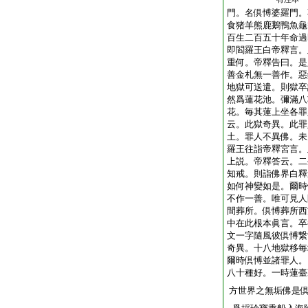
門。名倶愽婆羅門。
食猪羊熊鹿鵝鴨魚龜
百生二百五十年命過
即閻羅王白帝釋言。
重何。帝釋告曰。是
善金札無一善作。惡
地獄可送遣。則獄卒
然爲蓮花池。彌滿八
花。毎其蓮上坐各罪
云。此獄奇異。此罪
土。罪人不異佛。未
羅王往詣帝釋宮言。
上説。帝釋答云。二
知戒。則詣佛界白釋
如何神變如是。爾時
不作一善。唯可見人
間葬所。倶愽葬所西
中在此根本眞言。卒
文一字隨風彼倶愽繋
奇異。十八地獄移毎
爾時倶愽並諸罪人。
八十種好。一時蓮臺
方世界之無垢佛是