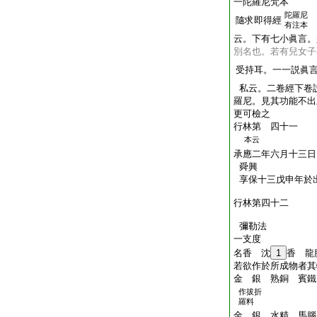
一陀羅尼梵本
陀羅尼
隨求即得經
有注本
云。下有七小眞言。
別名也。若有兒女子
受持耳。一一説眞
私云。二卷經下卷
羅尼。見其功能不出
更可檢之
行林第 四十一
本云
承應二年六月十三日
舜興
享保十三戊申年於
行林第四十二
彌勒法
一支度
名香 沈
1
香 龍
若欲作於所成物者其
金 銀 熟銅 賓鐵
作拔折
羅料
金 銀 水精 馬腦