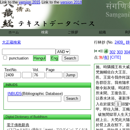
Link to the
version 2015
Link to the
version 2018
經云。復次大梵毒不
長者子。持誦世天所
徳刃迦龍王。忘不結
是人。受大苦痛。命
能救濟。於其城中有
常誦持此隨求大明陀
ホーム
検索
ご挨拶
組織
利
成就。起悲愍心。往
經一遍其毒消滅。平
大正蔵検索
行林抄 (No.
2409_
靜
垢清淨所受此陀羅尼
毒不能害
302
303
304
降伏隣敵文
点:
無
/
有
]
[CITE]
punctuation
Hangul
Eng
經上云。復次大梵。
施。時隣國王有大威
TextNo.
Vol.
Page
梵施輔佐白大王言。
邑。王當今我作何謀
告群臣言。我有隨求
INBUDS
敵令如灰燼。時諸臣
所未聞。王復告言。
INBUDS
(Bibliographic Database)
以香水沐浴。著新淨
Search
入在於篋安
1
頭髮
甲。即往入陣。王獨
破無間獄罪人生天
Digital Dictionary of Buddhism
經上云。大梵此大隨
電子佛教辭典
於臂上及在頸下。當
パスワードがない場合は「guest」でログインしてくださ