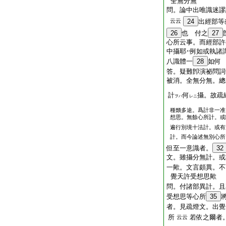
全無分無
問。論中出唯識迷謬
云云
24
出經部等
26
也 付之
27
心所云事。而經部許
中攝耶･例如或執諸
八識體一
28
如何
答。疑難卽演祕問詞
被消。全無分無。總
計
何
攝。故疏
ヲハ
レニ
種類多途。爲計非一准
想思。無餘心所計。或
遍行別境十法計。或有
計。而今論述無別心所
但至一意識者。
32
文。雖攝分無計。或
一歟。文言頗異。不
覺天許受想思歟
問。付諸部異計。且
受想思等心所
35
者。見疏燈文。出覺
所
若依之爾者
云云