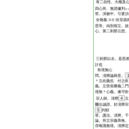
有二自性。大種及
四心所。無證據判
セ
答。演祕中。引婆沙
全無義
但至疏
云云
思等。尙別假立。故
心。第二刹那云想。
三刹那以去。是思
計也
有境無心
問。淸辨論師意。
＊立此義也 付之依
義。立世俗勝義二門
境無＊心義。遂可依
宗人師。淸辨
4
立
爾出誠證。於淸辨宗
5
判耶
答。護法。淸辨。千
論。所立宗義乖角。
存唯識無境。淸辨定