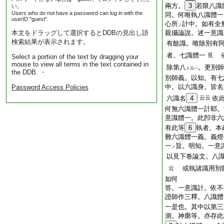
兩方。
3
若限八識
い。
Users who do not have a password can log in with the
同。何唯執八識體一
userID "guest".
心所
計中。如有全
ノ
本文をドラッグして選択するとDDBの見出し語
親攝論說。述一意識
検索結果が表示されます。
有餘識。唯除別有
者。七識體一
依
見
Select a portion of the text by dragging your
mouse to view all terms in the text contained in
除第八
。更別師
ト云ハ
the DDB. ・
別師義。以知。有七
中。以六識身。皆名
Password Access Policies
六識名
4
云云
依
何無六識體一計耶。
意識體一。此卽非六
有此等
6
執者。本
難六識體一義。義燈
一
旨。明知。一意
ノ
以見下卷論文。八
或執諸識用別
云
如何
答。一意識計。依不
證師作三釋。八識體
一是也。其中以第三
測。神廓等。亦存此