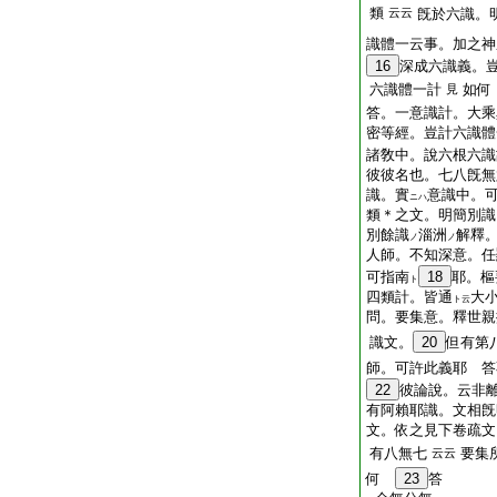
類
云云
旣於六識。
識體一云事。加之神
16
深成六識義。
六識體一計
如何
見
答。一意識計。大乘
密等經。豈計六識體
諸敎中。說六根六識
彼彼名也。七八旣無
識。實
意識中。
ニハ
類＊之文。明簡別識
別餘識
淄洲
解釋
ノ
ノ
人師。不知深意。任
可指南
18
耶。樞
ト
四類計。皆通
大
ト云
問。要集意。釋世親
識文。
20
但有第
師。可許此義耶 答
22
彼論說。云非
有阿賴耶識。文相旣
文。依之見下卷疏文
有八無七
要集
云云
何
23
答