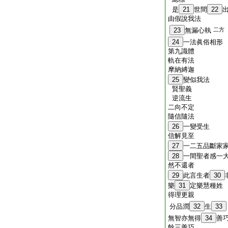
是
21
世間
22
由假說我法
23
無漏心執
二方
24
一法眞俗相形
第九識體
軌在有法
摩納縛迦
25
變似我法
賢聖義
逆流生
二向不定
隨信隨法
26
一變受生
信解見至
27
一二五品斷家
28
一間聖者感一
然不還者
29
此言生者
30
樂
31
定樂慧種姓
得理更親
分品潤
32
生
33
無智亦無得
34
善
餘三善巧