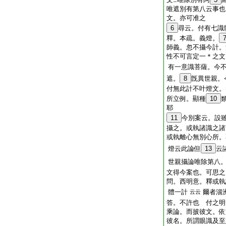
ニ
唯遮別有第八云事也
文。亦可准之
6
尋云。付有七識
釋。本疏。義燈。
師義。忽不攝今計。
性不可言定一＊之文
有一意識菩薩。今
遮。
8
旣異世親。
付無此計不叶燈文。
所立例。顯種
10
耶
11
今別案云。設
攝之。或執諸識之諸
或執離心無別心所。
燈云此論但
13
云
世親攝論唯除第八
文得今案也。可思之
問。西明意。釋或執
體一計
爾者淄
云云
答。不許也 付之明
乘論。而披彼文。依
彼名。所謂眼識及至