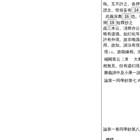
執。互不許之。各押
證文。世俗妄有
14
此義深奧
16
也。
簡
19
短釋抄之
疏三本云。淸辨亦云
唯有虛僞。如幻化等
許有外境。故非唯識
用。故知。諸法有境
境
。故能緣相。
ト云
補闕章云
大乘
二量
相無見。但有虛幻境
勝義諦中及小乘一
論第一同學鈔第七
論第一卷同學鈔第八
總標