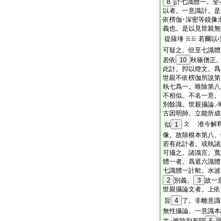
8
計七識體一。全
以者。一意識計。是
依楞伽･深密等鏡像
義也。是以見世親無
提薩埵
若爾以
云云
可疑之。但至七識體
若依
10
秋篠僧正
此計。卽以燈文。爲
世親不依楞伽所說第
執七爲一。唯除第八
不相似。不名一意。
別餘識。世親攝論
ノ
古因明師。立能所成
准今解釋
似
1
文
像。故除根本第八。
若有此計者。或執諸
可攝之。諸識言。寬
體一者。爲遮六識體
七識體一計歟。水波
2
別義。
3
故一
世親攝論文者。上依
旨
4
了。非離意識
無性攝論。一意識本
文
唯除別有阿
5