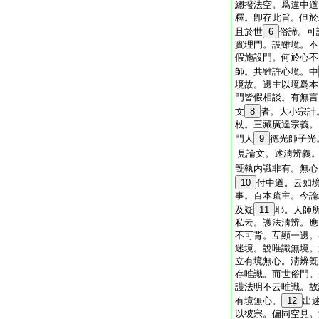
總撥法空。爲違中道
釋。卽存此旨。但於
且於世
6
俗諦。可
實理門。設雖境。不
假施設門。何於心不
師。共雖許心境。中
境故。邊主以境爲本
門皆假相談。有無言
文
8
者。大小宗計
杖。三藏廣達宗義。
門人
9
德光師子光
見論文。述淸辨義
旣執内識非有。無心
10
付中道。云如
事。百本疏主。今論
及疑
11
耶。人師
私云。護法淸辨。應
不可背。互顯一邊。
迷境。說唯識無境。
立有境無心。淸辨旣
存唯識。而世俗門。
護法明不云唯識。故
有境無心。
12
出
以彼宗。偏同空見。