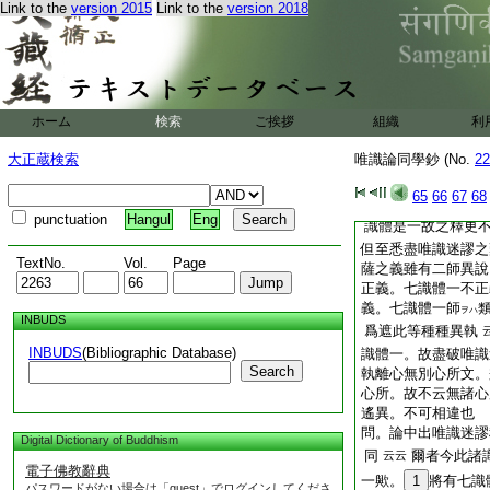
也。非云所明一意識
Link to the
version 2015
Link to the
version 2018
論唯除第八。更別師
無相違可答申也
尋云。或執諸識用別
體一義歟。若爾今論
執。七識體一之義何
ホーム
検索
ご挨拶
組織
利
心無別心所文。全無
諸識文何不攝七識體
大正蔵検索
唯識論同學鈔 (No.
22
者。云諸識未必八識
答。或執諸識文不攝
65
66
67
68
簡別云諸識。唯可限
punctuation
Hangul
Eng
識體是一故之釋更
但至悉盡唯識迷謬之
TextNo.
Vol.
Page
薩之義雖有二師異說
正義。七識體一不正
義。七識體一師
ヲハ
INBUDS
爲遮此等種種異執
INBUDS
(Bibliographic Database)
識體一。故盡破唯識
Search
執離心無別心所文。
心所。故不云無諸心
遙異。不可相違也
問。論中出唯識迷謬
Digital Dictionary of Buddhism
同
爾者今此諸
云云
電子佛教辭典
一歟。
1
將有七識
パスワードがない場合は「guest」でログインしてくださ