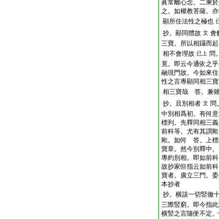
眞常離心念。二乘於
之。如權教菩薩。亦
顯所住法性之極也
抄。顯同體故
會
文
三寶。所以相躡而起
相不會理故
問
已上
竟。即云今通依之乎
融現門故。今如來住
性之言專顯同相三寶
相三寶哉 答。兼
抄。且別相者
問
文
中別相爲初。有何意
標列。先釋同相三義
前科等。尤有其謂歟
歟。如何 答。上標
寶章。然今別釋中。
專約別相。即如前科
故抄家但指云如前科
寶者。廣立三門。委
本抄者
抄。横該一切竪徹
三際竪窮。即今指此
横竪之言隨便不定。