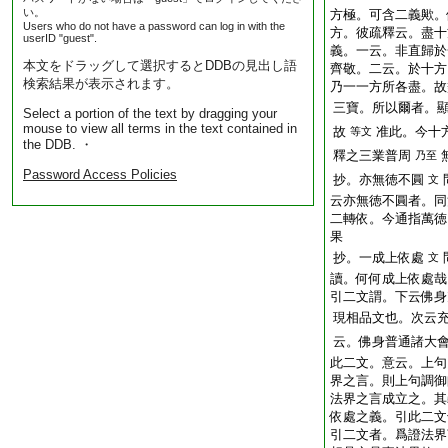
い。
方極。可含二義歟。
Users who do not have a password can log in with the
方。彼疏釋云。盡十
userID "guest".
義。一云。非直歸於
本文をドラッグして選択するとDDBの見出し語
齊敬。二云。於十方
検索結果が表示されます。
乃一一方所各盡。故
三寶。所以爾者。
Select a portion of the text by dragging your
mouse to view all terms in the text contained in
故
准此。今十
等文
the DDB. ・
釋之三業普周
乃至
Password Access Policies
抄。亦無徳不圓
文
云亦無徳不圓者。同
二轉依。今通指萬徳
果
抄。一成上依處
文
讀。何何成上依處哉
引二文謂。下云佛身
現相品文也。次云
云。佛身普通諸大
此二文。意云。上句
界之言。則上句調御
法界之言成立之。其
依處之義。引此二文
引二文者。爲證法界