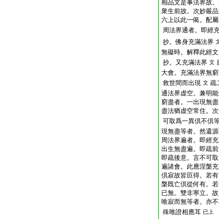
相品文是事法界故。
衆生前故。次妙嚴品
六上以此一偈。配屬
周法界通者。即經
抄。佛身充滿法界
無礙時。解釋此經文
抄。又充滿法界
文
大會。充滿法界無窮
救世間而出現
疏
文
通法界虚空。兼明能
窮盡者。一出現無盡
盡法猶虚空常住。次
可取爲一異倶不倶
現無盡等者。然還源
周法界遍者。即經充
出生無盡遍。即疏前
即疏後意。言不可取
遍諸會。此應涅槃充
倶寂故皆叵得。若有
槃既亡倶從何有。若
已無。雙非寧立。故
唯寂而無等者。亦不
殊唯證相應耳
已上