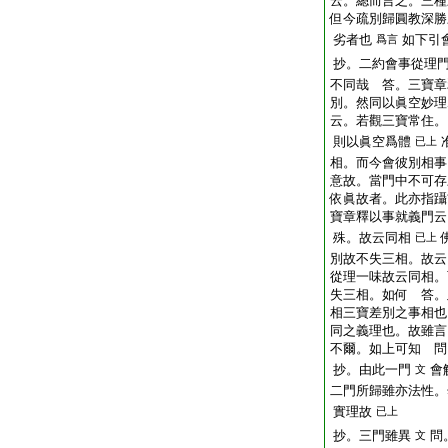
云。總而言之。三種
但今疏別歸圓教深勝
劣者也
如下引
爲言
抄。二約會事從理
不同哉 答。三寶章
別。然同以眞空妙理
云。若觀三寶常住。
則以眞空爲體
已上
相。而今會彼別相事
意故。當門中不可存
依眞故者。此亦指躡
寶章釋以事就義門云
殊。故云同相
已上
別故不失三相。故云
從理一味故云同相。
失三相。如何 答。
相三寶差別之事相也
同之義理也。故雖言
不爾。如上可知 問
抄。由此一門
會
文
二門所歸雖亦法性。
實理故
已上
抄。三門雖異
問
文