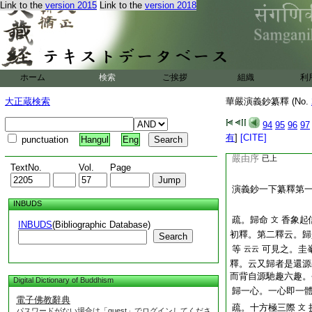
Link to the
version 2015
Link to the
version 2018
間嚴之相也 問。
云。所以長行諸王之
意云。下妙嚴
已上
所得法門。是諸王自
法門結偈頌。讃佛徳
ホーム
検索
ご挨拶
組織
利
嚴也
探玄記第
爲言
大正蔵検索
華嚴演義鈔纂釋 (No.
頌已法門
抄。用當諸經之序
94
95
96
97
云當乎 答。疏一下
有
]
[CITE]
punctuation
Hangul
Eng
初名序品。今明已兼
嚴由序
已上
TextNo.
Vol.
Page
演義鈔一下纂釋第
INBUDS
疏。歸命
香象起
文
INBUDS
(Bibliographic Database)
初釋。第二釋云。歸
Search
等
可見之。圭
云云
釋。云又歸者是還源
而背自源馳趣六趣。
Digital Dictionary of Buddhism
歸一心。一心即一
電子佛教辭典
疏。十方極三際
文
パスワードがない場合は「guest」でログインしてくださ