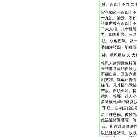
抄。百四十不共
文
皆説如來一百四十不
十九説。論云。依如
諸佛世尊有百四十不
二大人相。八十種隨
力。四無所畏。三念
法。永容習氣。及
委細注釋四一切種等
抄。承恩重故
大
文
報恩人當願衆生於佛
云諸佛菩薩始自發心
不顧自身。垂形六道
割支體。迄成正覺隱
樣救。見其橋恣示跡
苦故。自頂至足。從
徳何一報耶。得人小
多遭横死○唯自利利
耳
自初云始自
已上
名十種恩徳。彼抄九
此雖通諸佛菩薩。何
疏。所住甚深眞法
以法性通諸教。故以