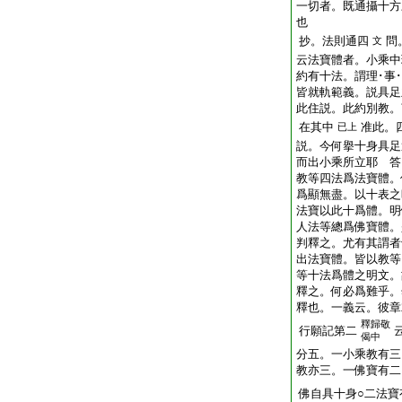
一切者。既通攝十方
也
抄。法則通四
問
文
云法寶體者。小乘中
約有十法。謂理･事･
皆就軌範義。説具足
此住説。此約別教。
在其中
准此。
已上
説。今何擧十身具足
而出小乘所立耶 答
教等四法爲法寶體。
爲顯無盡。以十表之
法寶以此十爲體。明
人法等總爲佛寶體。
判釋之。尤有其謂者
出法寶體。皆以教等
等十法爲體之明文。
釋之。何必爲難乎。
釋也。一義云。彼章
釋歸敬
行願記第二
偈中
分五。一小乘教有三
教亦三。一佛寶有二
佛自具十身○二法寶