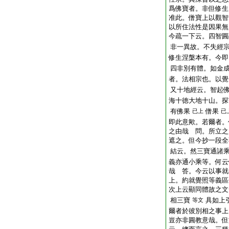
爲佛寶者。非但修生
准此。僧寶上以觀智
以所住法性是因果無
今疏一下云。四智圓
非一異故。不失經
修生涅槃本有。今即
四非別有體。如金
者。法相宗也。以覺
又十地經云。智起
海十徳大地十山。探
有佛果
僧果
已上
已
即此意歟。若爾者。
之由哉 問。所立之
遮之。但今抄一段全
結云。然三寶通諸
義亦通小乘等。何云
哉 答。今云以事就
上。約就覺照等義區
次上云顯同體故之文
相三寶
具如上
等文
爾者於彼別相之事上
豈亦非圓教意哉。但