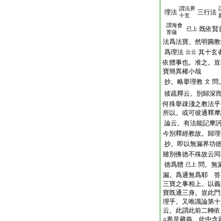
謂法界
理法
三行法
十玄
謂海會
既依賢
已上
菩薩
法爲法寶。然明圓教
爲理法
其十玄
云云
依體事也。准之。豈
寶簡異權小哉
抄。略擧理教
問
文
彼疏釋云。別歸深
何殊擧疎淺之教法乎
所以。或可彼通釋摩
論云。有法能記摩
今別釋經教故。歸理
抄。即以無漏界功
雖別佛徳不殊故云同
徳爲體
問。無
已上
漏。爲通無爲耶 答
三寶之事相上。以義
寶既通三身。豈此門
理乎。又唯識論第十
云。此謂此前二轉依
○界是藏義。此中含