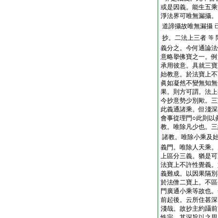
或是因義。能生五乘
淨法界可唯無漏攝。
道諦攝故唯無漏攝
抄。二法上三者
等
義分之。今何通論法
意略擧佛寶之一。例
承用彼意。具就三寶
始教意。於法寶上不
眞如凝然不變無知無
果。則方可謂。法上
今抄意勢少別歟。三
此義通諸乘。但淺深
會事從理門○此則以
教。唯除凡少也。三
諸教。唯除小乘及
義門。唯除人天乘。
上區分三義。猶是可
法寶上不許性覺義。
義難成。以因果隔別
於法僧二寶上。不區
門廣通小乘等故也。
前起後。云所住甚深
淺哉。故抄主約躡前
性宗。其深旨以之思