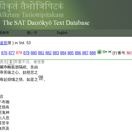
行之源。既標六度之初。
給孤獨
24
食。散黄金而不
象而無惜。尚能濟其厄難。
身。以救飢羸之命。尸毘
。豈況國城妻子。何足經
用条件
使い方
English
在意。俗書
25
尚云。解衣推
裘朋友共弊。莫不輕財
道世
撰 ) in Vol. 53
財物無常。何
26
關人事。
。四怖交煎。五家爭奪。何
876
877
878
879
880
881
882
883
884
885
886
887
888
[行番号:
無
/
見凡愚悋惜家財。靡有
貪生
1
常憂不活。遂使妻
屬乖離親朋隔絶。良由
乖菩薩之心。妨慈悲之
唯起煩惱之情。如是之
。
言
不布施
是我有
惡鬼神
出入息
甚苦辛
無所及