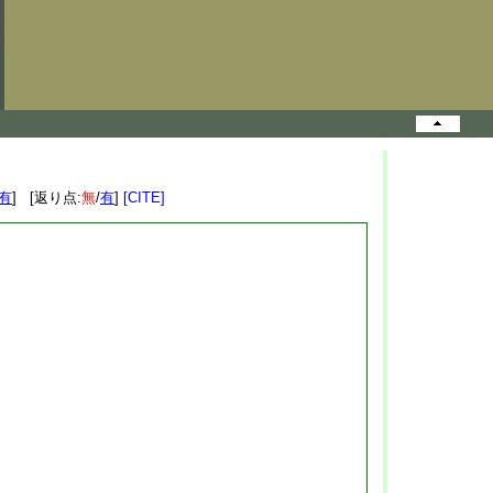
有
] [返り点:
無
/
有
]
[CITE]