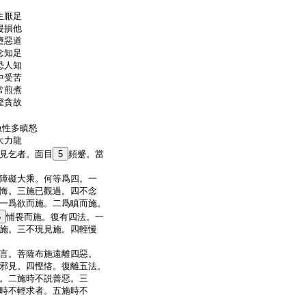
生厭足
侵損他
墮惡道
念知足
恐人知
中受苦
常煎煮
慳貪故
急性多瞋怒
大力龍
見乞者。面目
5
頻蹙。當
障礙大乘。何等爲四。一
悔。三施已觀過。四不念
一爲欲而施。二爲瞋而施。
6
悑畏而施。復有四法。一
施。三不現見施。四輕慢
言。菩薩布施遠離四惡。
邪見。四慳悋。復離五法。
。二施時不説善惡。三
時不輕求者。五施時不