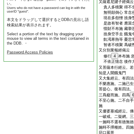
又薩遮尼揵子經偈云
い。
貪人多積聚 得不
Users who do not have a password can log in with the
userID "guest".
無明顛倒心 常念
現在多怨憎 捨身
本文をドラッグして選択するとDDBの見出し語
是故有智者 應當
検索結果が表示されます。
惜財不布施 藏擧
Select a portion of the text by dragging your
捨身空手去 餓鬼
mouse to view all terms in the text contained in
飢渇寒熱等 憂悲
the DDB. ・
智者不積聚 爲破
又分別業報經偈云
Password Access Policies
修行
4
本布施 
不依正憶念 後作
又菩薩本行經云。若
知是人開餓鬼門
又大集經云。有四法
不樂惠施。二施已生
菩提心。復有四法。
三爲癡而施。四爲
不至心施。二不自手
施
又優婆塞戒經云。佛
一破戒。二疑網。三
一施時不選有徳無徳
施時不擇種姓。四施
惡口罵詈