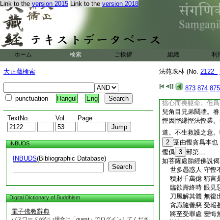
述意
23
部第一
Link to the
version 2015
Link to the
version 2018
夫布施之業。乃是衆
又題四攝之首。所以
悋。須達拏王。施白
忘己形躯。故薩埵投
割股。以代鷹鸇之餐
ホーム
検索
ご挨拶
組織
利
懷。寶貨倉儲。寧容
食摩頂至踵。車馬衣
大正蔵検索
法苑珠林 (No.
2122_
重義愛賢好士。且自
苦心積聚。竟復何施
873
874
875
有智人而當寶翫。比
punctuation
Hangul
Eng
捨心而喪躯命。但爲
兒角目兄弟鬩牆。眷
TextNo.
Vol.
Page
慳因慳縁慳法慳業。
道。不生救護之意。
2
寔由慳貪爲本也
INBUDS
慳僞
3
部第二
INBUDS
(Bibliographic Database)
如菩薩處胎經佛説偈
Search
世多愚惑人 守慳
積財千萬億 稱言
臨欲壽終時 眼見
刀風解其體 無復
Digital Dictionary of Buddhism
貪識隨善惡 受報
電子佛教辭典
將至受罪處 變悔
パスワードがない場合は「guest」でログインしてくださ