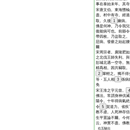
事在泰始末年。其寺
宋唐文伯。東海戇楡
盡。村中有寺。經過
取。久後
1
癩病。
佛是何神。乃令我兒
復能病可也。前縣令
帶四枚。乃盜取之。
惡病。發瘡之始起腰
爾
宋周宗者。廣陵肥如
之北伐王師失利。與
彭城北遇一空寺。無
精爲相。因共竊取。
2
輩輕之。獨不得
等・五人相
3
係病
免
宋王淮之字元曾。
佛法。常謂身神倶滅
陽令。十年得病氣絶
令
5
賀道力。省疾
教不虚。人死神存信
生平置論不爾。今何
云。神實不盡。佛教
右五驗出