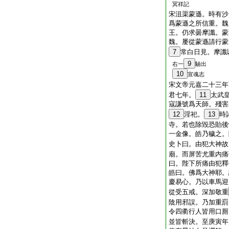
冥祥記
宋沮渠蒙遜。時有沙
爲蒙遜之所信重。魏
王。仍求曇摩讖。蒙
魏。屡從蒙遜請行蒙
7
常白日見。摩讖
9
右一
驗出
10
宣魂志
宋文帝元嘉二十三年
君七年。
11
太武
寇謙號爲天師。殘害
12
淫祀。
13
時
寺。若也除毀恐貽後
一金像。皓乃穢之。
史卜曰。由犯大神故
廟。而屏苦尤重内痛
曰。陛下所痛由犯釋
皓曰。佛爲大神耶。
慶易心。乃以車馬迎
從受五戒。深加敬重
陰用邪誤。乃加重罰
令四衢行人皆用口厠
並皆斬決。至庚寅年