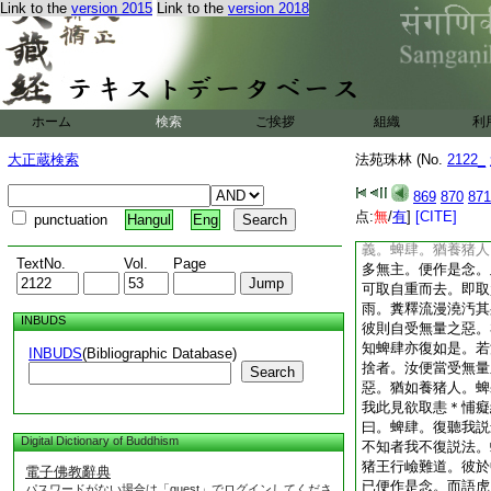
Link to the
version 2015
Link to the
version 2018
比丘。此是世間有漏
提。於生死中所受果
盡
又中阿含經云。爾時
極大豐樂資財無量。
行至尸攝和林。遙見
ホーム
検索
ご挨拶
組織
利
共相問訊。却坐一面
是説。無有後世。無
大正蔵検索
法苑珠林 (No.
2122_
告曰。今此日月爲是
雖作是説。然無後世
869
870
871
喩方便爲説。固執己
点:
無
/
有
]
[CITE]
punctuation
Hangul
Eng
蜱肆。汝聽我説喩。
義。蜱肆。猶養猪人
TextNo.
Vol.
Page
多無主。便作是念。
可取自重而去。即取
雨。糞釋流漫澆汚其
INBUDS
彼則自受無量之惡。
知蜱肆亦復如是。若
INBUDS
(Bibliographic Database)
捨者。汝便當受無量
Search
惡。猶如養猪人。蜱
我此見欲取恚＊悑癡
曰。蜱肆。復聽我説
Digital Dictionary of Buddhism
不知者我不復説法。
猪王行嶮難道。彼於
電子佛教辭典
已便作是念。而語虎
パスワードがない場合は「guest」でログインしてくださ