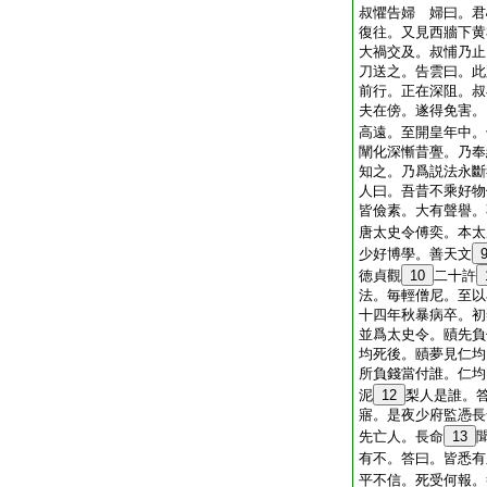
叔懼告婦 婦曰。君
復往。又見西牆下黄
大禍交及。叔悑乃止
刀送之。告雲曰。此
前行。正在深阻。叔
夫在傍。遂得免害。
高遠。至開皇年中。
闡化深慚昔亹。乃奉
知之。乃爲説法永斷
人曰。吾昔不乘好物
皆儉素。大有聲譽。
唐太史令傅奕。本太
少好博學。善天文
徳貞觀
10
二十許
法。毎輕僧尼。至以
十四年秋暴病卒。初
並爲太史令。賾先負
均死後。賾夢見仁均
所負錢當付誰。仁均
泥
12
梨人是誰。
寤。是夜少府監憑長
先亡人。長命
13
有不。答曰。皆悉有
平不信。死受何報。