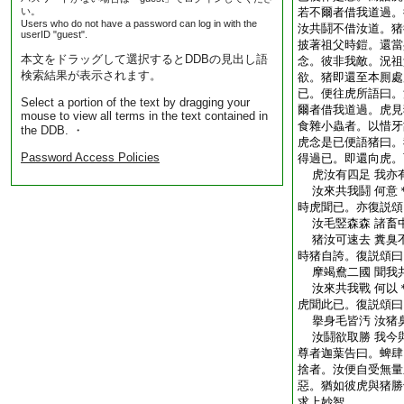
い。
若不爾者借我道過。
Users who do not have a password can log in with the
汝共鬪不借汝道。猪
userID "guest".
披著祖父時鎧。還當
本文をドラッグして選択するとDDBの見出し語
念。彼非我敵。況祖
検索結果が表示されます。
欲。猪即還至本厠處
已。便往虎所語曰。
Select a portion of the text by dragging your
爾者借我道過。虎見
mouse to view all terms in the text contained in
食雜小蟲者。以惜牙
the DDB. ・
虎念是已便語猪曰。
Password Access Policies
得過已。即還向虎。
虎汝有四足 我亦
汝來共我鬪 何意
時虎聞已。亦復説頌
汝毛竪森森 諸畜
猪汝可速去 糞臭
時猪自誇。復説頌曰
摩竭鴦二國 聞我
汝來共我戰 何以
虎聞此已。復説頌曰
擧身毛皆汚 汝猪
汝鬪欲取勝 我今
尊者迦葉告曰。蜱肆
捨者。汝便自受無量
惡。猶如彼虎與猪勝
求上妙智