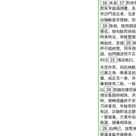
16
未及
17
刑坐
郡朱亨親識僧覆。具
宋沙門道志者。北多
自竊帳蓋等寶飾。所
19
珠相。既而開
覺也。積旬餘而得病
時來時去。來輒驚噭
兩如此。其後
20
呼不能絶聲。同寺僧
謝。始問猶諱而不言
列泣
21
洟請救曰
失意作罪。招此殃酷
已糜之身。唯垂哀恕
履。或足充一會。并
像相珠有二枚。一枚
以
24
貿錢在陳照
僧合集贖得相珠。并
時。展轉迴趣終不安
乃得著焉。年餘而同
有語。詳聽即道志聲
＊嬰痛毒。方累年劫
救護。贖像相珠故。
25
自网已。故暫
腥腐臭氣苦痛難過。