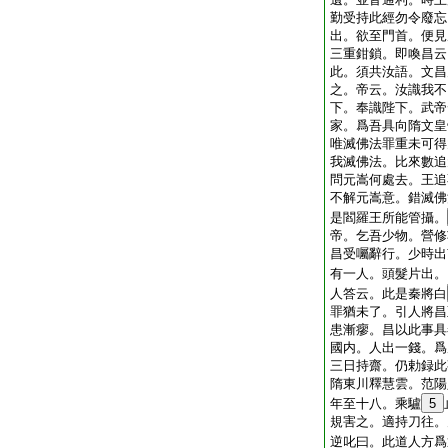
勤受持此經勿令廢忘
出。欲至門首。便見
三重鉗鎖。即喚昌云
此。須共汝語。文昌
之。帝云。汝識我不
下。奉識陛下。武帝
家。爲吾具向隋文皇
唯滅佛法罪重未可得
我滅佛法。比來數追
問元嵩何處去。王追
不解元嵩意。錯滅佛
是閻羅王所能管攝。
帝。乞吾少物。營修
昌受囑辭行。少時出
有一人。頭髮片出。
人答云。此是秦將白
罪猶未了。引人將昌
患漸瘳。昌以此事具
國内。人出一錢。爲
三日持齋。仍勅録此
隋東川釋慧雲。范陽
年至十八。乘驢
5
規害之。適持刀往。
逆叱曰。此道人方爲