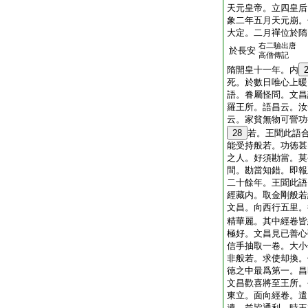
天元皇帝。立四皇后
象二年五月天元崩。
大定。二月禪位於隋
右二驗出唐
於長安
高僧傳記
隋開皇十一年。内
死。於數日唯心上暖
語。眷屬怪問。文昌
羅王所。語昌云。汝
云。家貧無物可營功
28
若。王聞此語
能受持般若。功徳甚
之人。好須勘當。莫
間。勘當知錯。即報
二十餘年。王聞此語
經藏内。取金剛般若
文昌。向西行五里。
精華麗。其中經卷皆
極好。文昌見已善心
信手抽取一卷。大小
非般若。求使却換。
徳之中最爲第一。昌
文昌歡喜將至王所。
東立。面向經卷。遣
遺。並皆通利。時王