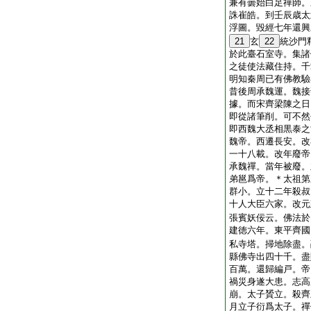
兼有曇始白足禪師。
誅崔皓。到壬辰歳太
浮圖。毀經七年還興
21
玄
22
統沙門
於此臺石室寺。集諸
之徒使法藏住持。千
明知秦周已有佛教驗
昔後周承魏運。魏接
據。而宋齊梁陳之日
即從諸筆削。可不然
即西魏大丞相黒泰之
魏帝。西遷長安。改
一十八載。改年廢帝
承魏禪。當年被廢。
弟邕爲帝。＊太祖第
群小。立十二年殺叔
十人大臣六家。改元
張賓妖佞云。佛法於
建徳六年。東平齊國
私寺塔。掃地除盡。
縣佛寺出四十千。盡
百萬。還歸編戸。帝
禍災身遂大患。志高
崩。太子贇立。殺齊
月立子衍爲太子。禪