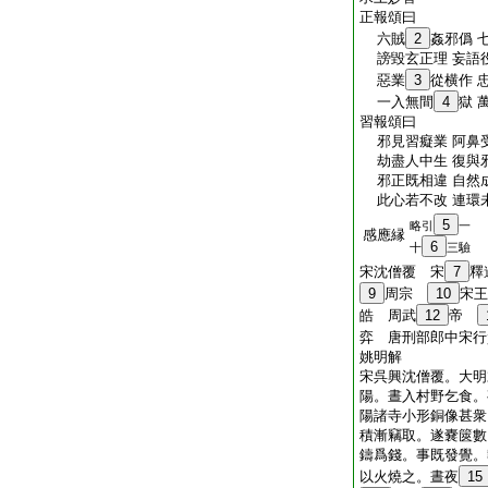
正報頌曰
六賊
2
姦邪僞 
謗毀玄正理 妄語
惡業
3
從横作 
一入無間
4
獄 
習報頌曰
邪見習癡業 阿鼻
劫盡人中生 復與
邪正既相違 自然
此心若不改 連環
5
略引
一
感應縁
6
十
三驗
宋沈僧覆 宋
7
釋
9
周宗
10
宋
皓 周武
12
帝
弈 唐刑部郎中宋
姚明解
宋呉興沈僧覆。大明
陽。晝入村野乞食。
陽諸寺小形銅像甚衆
積漸竊取。遂嚢篋數
鑄爲錢。事既發覺。
以火燒之。晝夜
15