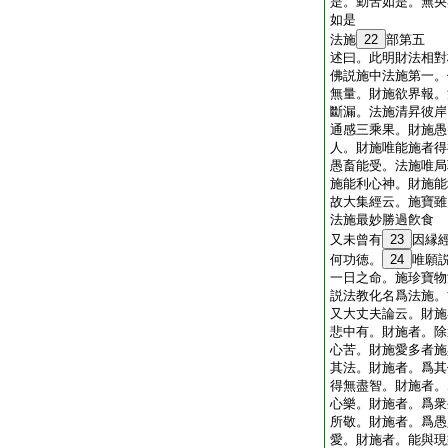
是。勤苦如是。無央
如是
法施
22
部第五
述曰。此明財法相對
佛説施中法施第一。
無量。財施欲界報。
斷漏。法施清昇彼岸
通感三乘果。財施愚
人。財施唯能施者得
愚畜能受。法施唯局
施能利心神。財施能
故大集經云。施寶雖
法施最妙勝過飮食
又未曾有
23
因縁
何功徳。
24
唯願
一日之命。施珍寶物
説法教化名爲法施。
又大丈夫論云。財施
悲中有。財施者。除
心苦。財施愛多者施
其法。財施者。爲其
得無盡智。財施者。
心樂。財施者。爲衆
所敬。財施者。爲愚
愛。財施者。能與現