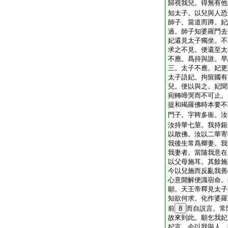
歸視我兒。得無有他
知太子。以兒與人恐
師子。當道而蹲。妃
過。師子知婆羅門去
妃還見太子獨坐。不
求之不見。便還至太
不應。爲持與誰。早
三。太子不應。妃更
太子語妃。拘留國有
兒。便以與之。妃聞
宛轉啼哭而不可止。
提和竭羅佛時本要不
門子。字鞞多衞。汝
汝持華七莖。我持銀
以散佛。汝以二華寄
我後生常爲卿妻。我
我妻者。當隨我意在
以父母施耳。其餘施
今以兒施而反亂我善
心意開解便識宿命。
願。天王帝釋見太子
知欲何求。化作婆羅
前
8
而自説言。常
故來到此。願乞我妃
妃言。今以我與人。