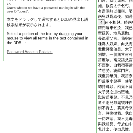
門言。我從遠來。拘
い。
施。欲從太子乞丐。
Users who do not have a password can log in with the
有盡賜無以相與。婆
userID "guest".
兩兒以爲給使。如是
本文をドラッグして選択するとDDBの見出し語
4
何不相與。時兩
検索結果が表示されます。
羅門遠來乞汝。我已
牽授與。地爲震動。
Select a portion of the text by dragging your
mouse to view all terms in the text contained in
長跪謂父言。我宿何
the DDB. ・
種爲人奴婢。向父悔
世世莫復値是。太子
Password Access Policies
別離。一切無常何可
當度汝。兩兒語父言
不面別。自我宿罪當
苦愁勞。婆羅門言。
我至其母所。我當奈
即反兩小兒手 使婆
總持繩頭。兩兒不肯
太子見之涙出墮地。
獸皆送兩兒。不見乃
還至兩兒戲處號呼自
樹不肯去。冀其母來
言。莫復撾我。我自
一切哀念。我不見母
與我相見。母於山中
乳汁出。便自思惟。