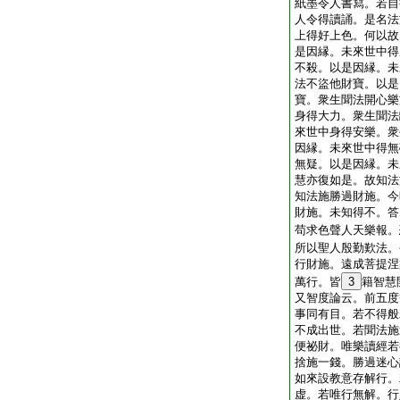
紙墨令人書寫。若自
人令得讀誦。是名法
上得好上色。何以故
是因縁。未來世中得
不殺。以是因縁。未
法不盜他財寶。以是
寶。衆生聞法開心樂
身得大力。衆生聞法
來世中身得安樂。衆
因縁。未來世中得無
無疑。以是因縁。未
慧亦復如是。故知法
知法施勝過財施。今
財施。未知得不。答
苟求色聲人天樂報。
所以聖人殷勤歎法。
行財施。遠成菩提涅
萬行。皆
3
籍智慧
又智度論云。前五度
事同有目。若不得般
不成出世。若聞法施
便祕財。唯樂讀經若
捨施一錢。勝過迷心
如來設教意存解行。
虚。若唯行無解。行