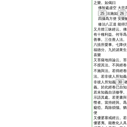
之樂。如偈曰
佛智處虚空 大悲
25
法施如
26
四攝爲方便 安樂
修治八正道 能得
又月燈三昧經云。佛
有十種利益。何等爲
善事。三住善人法。
六捨所愛事。七降伏
福徳分。九於諸衆生
喜樂
又菩薩地持論云。菩
不授其法。不與經卷
不施與法。若得經卷
法。若非彼人所知義
非彼人所知義
30
義。於此經卷已自知
若未知義自須修學。
示語其處。若更書與
慳者。當持經與。爲
癡瘂。爲除煩惱。猶
便
又優婆塞戒經云。若
優婆夷。能教化人具