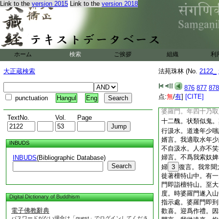
Link to the
version 2015
Link to the
version 2018
言。頗聞葉波國王太
數聞之。但未見耳。
道人問太子。所求何
摩訶衍。道人言。功
也。太子得無上道時
道人即指語太子所止
ホーム
検索
ご挨拶
組織
利
頭編髮。以水果爲飮
男名耶利。年七歳。
大正蔵検索
法苑珠林 (No.
2122_
罽拏延。年六歳。著
禽獸皆悉歡喜。來依
876
877
878
枯木皆生華葉。諸毒
点:
無
/
有
]
[CITE]
punctuation
Hangul
Eng
女在於水邊與禽獸共
婆羅門。年四十乃取
TextNo.
Vol.
Page
十二醜。状類似鬼。
行汲水。道逢年少嗤
婿言。我適取水年少
INBUDS
不自汲水。人亦不笑
婦言。不爲我索奴婢
INBUDS
(Bibliographic Database)
Search
婦
3
復言。我常聞
徙著檀特山中。有一
門即詣檀特山。至大
度。時婆羅門遂入山
Digital Dictionary of Buddhism
指示處。婆羅門即到
電子佛教辭典
歡喜。迎爲作禮。因
パスワードがない場合は「guest」でログインしてくださ