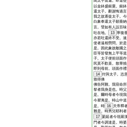
聞太子當還。即遣使
以金鉢盛銀粟。銀鉢
還太子。辭謝悔過言
我之故逐徙太子。今
白象奉還太子願垂納
言。譬如有人設百味
吐在地。
13
寧復
亦若吐還終不受。速
使者遠相勞問。於是
是。因此象故敵國之
臣等皆發無上平等道
子。太子便前頭面作
民莫不歡喜。散華燒
即到母前。頭面作禮
14
付與太子。恣
致得佛
佛告阿難。我宿命所
拏者我身是也。時父
是。爾時母者今現我
今瞿夷是。時山中道
是。時
16
天帝釋
難是。時男兒耶利者
17
罽延者今現羅
門者今調達是。時婆