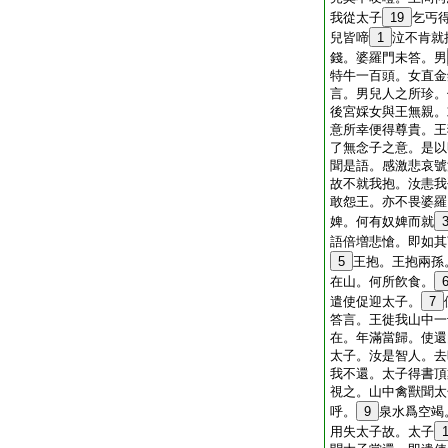
我從太子
19
乞丐
兒皆啼
1
泣不肯就
錢。婆羅門未答。男
特牛一百頭。女直金
言。男兒人之所珍。
後宮婇女與王無親。
意所幸便得尊貴。王
了無念子之意。是以
聞是語。感激悲哀號
故不就我抱。汝恚我
敢怨王。亦不畏婆羅
婢。何有奴婢而就
語倍増悲愴。即如其
5
王抱。王抱兩孫
在山。何所飮食。
遣使促迎太子。
7
答言。王徙我山中一
在。年滿當歸。使還
太子。汝是智人。去
我不還。太子得書頂
視之。山中禽獸聞太
呼。
9
泉水爲空竭
用失太子故。太子