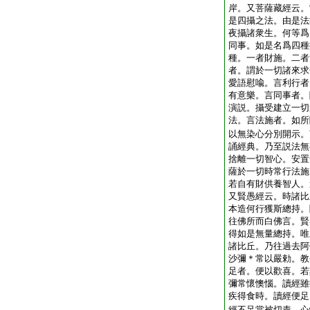
岸。又菩薩藏經云。
是四攝之法。由是法
夜攝諸衆生。何等爲
同事。如是名爲四種
種。一者財施。二者
者。謂於一切諸來求
愛語慰喩。言利行者
有意樂。言同事者。
演説。攝受建立一切
法。言法施者。如所
以無染心分別開示。
誦經典。乃至説法無
捨離一切智心。安置
薩於一切時常行法施
若自有財供養智人。
又賢愚經云。時諸比
本造何行獲斯總持。
往佛所而白佛言。賢
得如是無量總持。唯
諸比丘。乃往過去阿
沙彌＊常以嚴勅。教
足者。便以歡喜。若
彌常懷懊惱。讀經雖
疾得食時。讀經便足
經不足當被切責。心