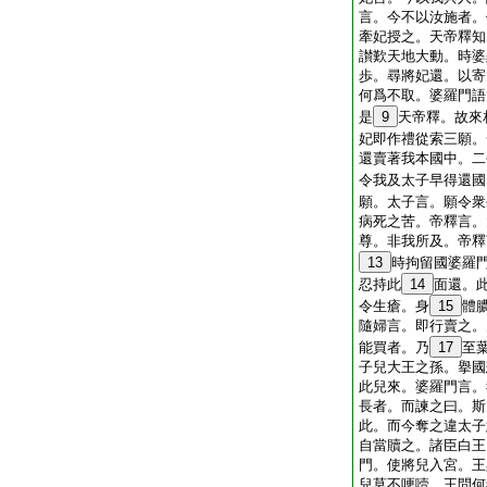
言。今不以汝施者。
牽妃授之。天帝釋知
讃歎天地大動。時婆
歩。尋將妃還。以寄
何爲不取。婆羅門語
是
9
天帝釋。故來
妃即作禮從索三願。
還賣著我本國中。二
令我及太子早得還國
願。太子言。願令衆
病死之苦。帝釋言。
尊。非我所及。帝釋
13
時拘留國婆羅
忍持此
14
面還。
令生瘡。身
15
體
隨婦言。即行賣之。
能買者。乃
17
至
子兒大王之孫。擧國
此兒來。婆羅門言。
長者。而諫之曰。斯
此。而今奪之違太子
自當贖之。諸臣白王
門。使將兒入宮。王
兒莫不哽噎。王問何