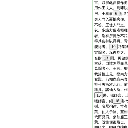
言。取得此皮持作褥
用作王夫人。爲即脱
房。王看事
6
意還
夫人向入憂惱房住。
不答。王使人問之。
衣。多諸方便者種種
者。別有所憶故不語
得其皮持以爲褥。青
能得者。
10
乃集
甞聞名。況復見之。
名耐
13
闍。勇健
空落。自惟無罪而見
見聞者不。王言。卿
我於樓上見。從南方
禽獸。乃知鹿宿南食
持弓矢漸次北行。前
獵具。諸仙人所。作
15
果。獵師言。
獵師言。頗
18
甞
樹。名尼拘律。常有
葉。仙人示路。至樹
俄而見鹿。猶如雁王
葉。既飽便復飛去。
由得之。卿可自往白