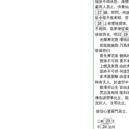
端坐不得休息。身體
處有人居止。供養仙
17
掻。即問。何
欲令龍不復來耶。答
18
上有瓔珞寶珠
不相與。龍來便從索
徐捨而去。明日
19
光耀摩尼寶 瓔珞
若龍能施我 乃爲
龍偈答曰
畏失摩尼珠 猶執
寶珠不可得 更不
上饌及衆寶 由此
是終不可得 何故
多求親愛離 由是
時有天人。於虚空中
厭薄所以生 皆由
梵志貪相現 龍則
佛告諸營事比丘。龍
況於人。汝等比丘。
彼信心婆羅門居士
23
三卷
又
24
不
合同