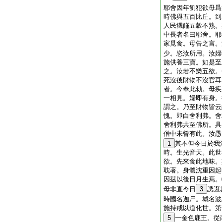
耶舍因年飢犯欲母爲
時佛與五百比丘。到
人民饑饉五穀不熟。
中長者名曰耶舍。耶
家覓食。母告之言。
少。恣汝所用。汝婦
施供養三寶。如是至
之。汝若不樂五欲。
死沒後財物不沒官耳
者。今奉此勅。母疾
一相見。婦即有身。
謂之。乃至財物皆云
愧。即白舍利弗。舍
舍利弗共至佛所。具
僧中未曾有此。汝愚
1
其不但今日於我
時。生光音天。此世
欲。先來食此地味。
耽著。身體沈重因起
因茲以後日月生焉。
母非直今日
3
誘誑
時國名迦尸。城名波
施持戒以道化世。第
5
一金色鹿王。從