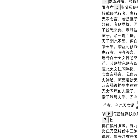
2
獲五神通。釋提
誰有孝
3
順父母供
持戒修梵行者。案行
天帝念言。若是童子
能得。宜應早壞。乃
子皆悉來集。帝釋告
童子。名曰鹿＊斑。
天子聞此不樂。便自
諸天衆。増益阿修羅
應行者。時有答言。
應時百千天女皆悉來
浮。其髮雜色髮有四
差此天女往閻浮提。
女白帝釋言。我自昔
失神通。願更遣餘天
時帝釋復於衆中種種
天女即壞仙人童子。
童子豈異人乎。即今
浮者。今此天女是
闡
6
陀昔經爲奴叛
7
七
佛住倶舍彌國。爾時
比丘乃至於僧中三諫
佛言。過去時有長者