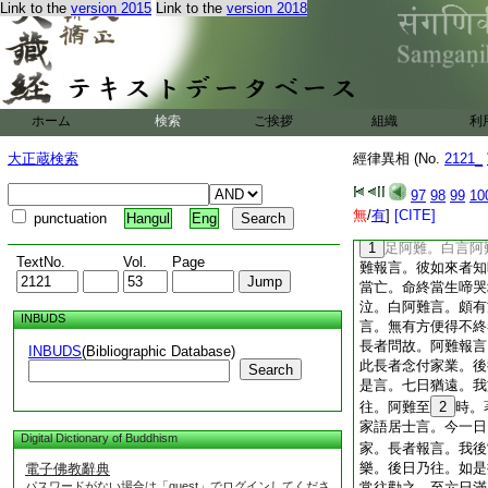
者。過七日已當命終
Link to the
version 2015
Link to the
version 2018
然者。本造善根於此
終生地獄中。阿難白
士過此七日命不終耶
使命不終。但有方便
除鬚髮著三法衣。以
ホーム
検索
ご挨拶
組織
利
乃得不墮地獄。阿難
家。時
29
毘舍離
大正蔵検索
經律異相 (No.
2121_
難所
30
言到家。
事。皆聽阿難使人直
97
98
99
10
語不害人。爾時阿難
無
/
有
]
[CITE]
punctuation
Hangul
Eng
守門即入。具宣此事
1
足阿難。白言阿
TextNo.
Vol.
Page
難報言。彼如來者知
當亡。命終當生啼哭
泣。白阿難言。頗有
INBUDS
言。無有方便得不終
長者問故。阿難報言
INBUDS
(Bibliographic Database)
此長者念付家業。後
Search
是言。七日猶遠。我
往。阿難至
2
時。
家語居士言。今一日
Digital Dictionary of Buddhism
家。長者報言。我後
樂。後日乃往。如是
電子佛教辭典
パスワードがない場合は「guest」でログインしてくださ
常往勸之。至六日滿