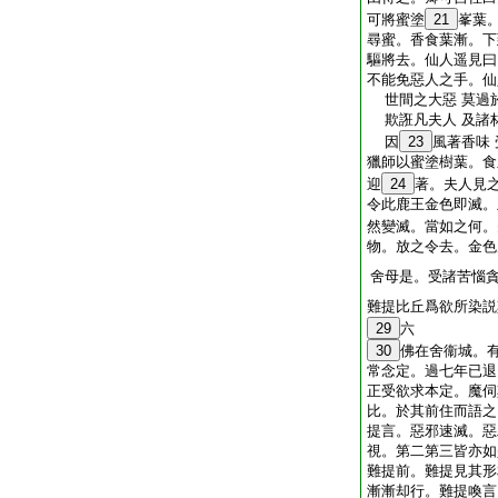
可將蜜塗
21
峯葉
尋蜜。香食葉漸。下
驅將去。仙人遥見曰
不能免惡人之手。仙
世間之大惡 莫過
欺誑凡夫人 及諸
因
23
風著香味
獵師以蜜塗樹葉。食
迎
24
著。夫人見
令此鹿王金色即滅。
然變滅。當如之何。
物。放之令去。金色
舍母是。受諸苦惱
難提比丘爲欲所染説
29
六
30
佛在舍衞城。
常念定。過七年已退
正受欲求本定。魔伺
比。於其前住而語之
提言。惡邪速滅。惡
視。第二第三皆亦如
難提前。難提見其形
漸漸却行。難提喚言