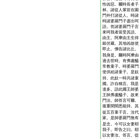
性凶惡。爾時長者子
林。諸從人輩皆在園
門外打諸從人。時諸
時諸婆羅門子盡出呵
語。答諸婆羅門子言
來呵我者當受其語。
由主。阿摩由主生得
銀伏藏。其地凶故使
即止。佛告諸比丘。
我身是。爾時阿摩由
過去世時。有弗盧醯
常教童子。時婆羅門
使供給諸童子。是奴
持。此奴一時共諸童
國。詐自稱言。我是
達多。語此國王師婆
王師弗盧醯子。故來
門法。師答言可爾。
復重聞聞悉能持。其
徒五百童子言。汝代
家。是師婆羅門無有
是念。今可以女妻耶
我子。即告之曰。耶
以女妻汝。答言。從