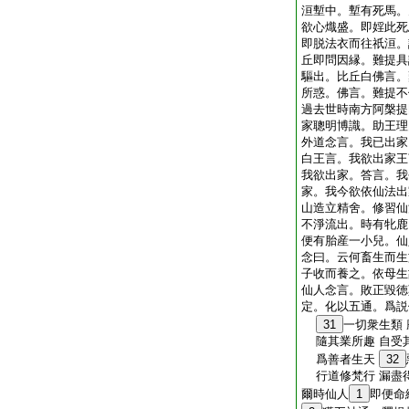
洹塹中。塹有死馬。
欲心熾盛。即婬此死
即脱法衣而往祇洹。
丘即問因縁。難提具
驅出。比丘白佛言。
所惑。佛言。難提不
過去世時南方阿槃提
家聰明博識。助王理
外道念言。我已出家
白王言。我欲出家王
我欲出家。答言。我
家。我今欲依仙法出
山造立精舍。修習仙
不淨流出。時有牝鹿
便有胎産一小兒。仙
念曰。云何畜生而生
子收而養之。依母生
仙人念言。敗正毀徳
定。化以五通。爲説
31
一切衆生類
隨其業所趣 自受
爲善者生天
32
行道修梵行 漏盡
爾時仙人
1
即便命