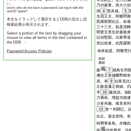
い。
乃付家業。與大小別
Users who do not have a password can log in with the
與
4
受具戒。
5
userID "guest".
生四王天。阿難問佛
本文をドラッグして選択するとDDBの見出し語
毘羅斯那比丘。命過
検索結果が表示されます。
三十三天。如是流轉
間更互受生於最後身
Select a portion of the text by dragging your
以信堅固。出家學道
mouse to view all terms in the text contained in
the DDB. ・
所以然者。此毘羅斯
命終如是。阿難梵
Password Access Policies
欲娯
樂經
跋
7
就鳥乞羽
佛住王舍城曠野精舍
房。有
9
估客見比
丘餘道邀之相値。仍
手
10
撮其頭。強
力壽命。増益功徳逮
少多布施。後見舍利
13
舍＊利聞已。
比丘。過去世時。有
時釋軍多鳥。亦棲此
跋
詣世尊所。頂