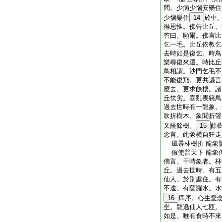
問。少病少惱安樂住
少惱樂住
14
於中
得思惟。佛告比丘。
答曰。願爾。佛言比
乞一毛。比丘依教乞
去時如是復乞。時鳥
樂尋復來還。時比丘
鳥相謂。沙門乞毛不
不能復飛。更共議言
應去。更求餘棲。諸
丘怯劣。喜亂畏惡鳥
過去世時有一龍象。
吹折樹木。象聞折聲
又蔭餘樹。
15
餘
念言。此象横自狂走
風暴林樹折 龍象
假使普天下 龍象
佛言。干時象者。林
丘。過去世時。有五
仙人。於別處住。有
不遠。有薩羅水。水
16
庠序。心生愛
坐。龍遶仙人七匝。
如是。唯有食時不來