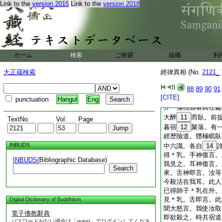
Link to the
version 2015
Link to the
version 2018
佛在羅閲祇竹園中。
父母早亡共爭居財。
爲説此後不復爭。舍
佛
6
於三界最尊。
得解。隨舍利弗還。
四人禮佛白言。吾等
ホーム
検索
ご挨拶
組織
利
爭。昔有國王。號曰
7
視。合藥應用師
大正蔵検索
經律異相 (No.
2121_
封之。并妻以小女。
即聽許。其人巧點先
88
89
90
91
[CITE]
桃酒數斛。往到其山
punctuation
Hangul
Eng
并＊蒲桃酒著其住處
大醉
11
而臥。前
TextNo.
Vol.
Page
暮宿
12
聚落。有
經歴險道。體極眠臥
INBUDS
中六識。各自
14
得＊乳。手神復言。
INBUDS
(Bibliographic Database)
我見之。耳神復言。
Search
來。舌神即言。汝等
今殺活在我耳。此人
已得師子＊乳在外。
見＊乳。舌即言。此
Digital Dictionary of Buddhism
聞大怒言。我使汝取
電子佛教辭典
即欲殺之。時共宿道
パスワードがない場合は「guest」でログインしてくださ