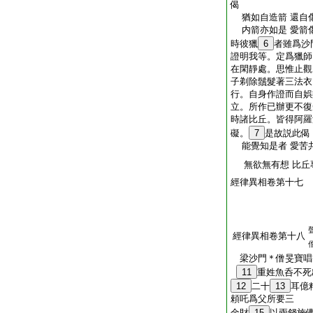
偈
猶如自造箭 還自
内箭亦如是 愛箭
時彼獵
6
者雖爲沙
證明我等。定爲獵師
在閑靜處。思惟止觀
子剃除鬚髮著三法衣
行。自身作證而自娯
立。所作已辦更不復
時諸比丘。皆得阿羅
礙。
7
是故説此偈
能覺知是者 愛苦
無欲無有想 比丘
經律異相卷第十七
經律異相卷第十八
梁沙門＊僧旻寶
11
重姓魚呑不死
12
二十
13
耳億
頼吒爲父所要三
金財
15
以兩錢施