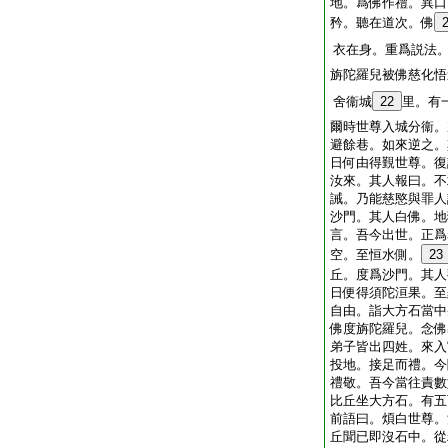
地。爲佛作禮。異口
矜。聽在道次。佛
衣在身。重爲説法
旃陀羅兒被佛慈化悟
舍衞城
22
里。有
爾時世尊入城分衞。
避餘巷。如來逆之。
日何由得覲世尊。復
汝來。其人報曰。不
誡。乃能慈愍與罪人
沙門。其人白佛。地
言。吾今出世。正爲
空。至恒水側。
23
丘。度爲沙門。其人
日便得須陀洹果。至
自由。詣大方石當中
佛度旃陀羅兒。念佛
弟子皆出四姓。來入
投地。接足而禮。今
禮敬。吾今當往責數
比丘坐大方石。有五
前語曰。煩白世尊。
丘聞已即沒石中。從