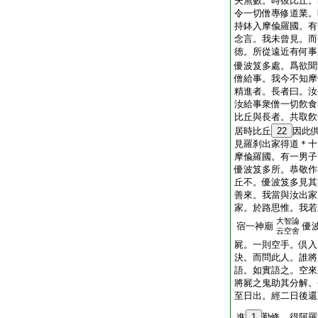
夫無數。時彼比丘。
令一切僧專修道業。
持鉢入摩偸羅國。有
念言。我未曾見。而
徳。所從遠近有何事
優波笈多處。爲欲聞
僧給事。我今不知摩
精進者。長者曰。汝
汝給事衆僧一切飮食
比丘與長者。共取飮
居時比丘
22
因此
見羅刹出家得道＊十
摩偸羅國。有一男子
優波笈多所。恭敬作
丘不。優波笈多見其
善來。我當與汝出家
家。於路思惟。我若
大智論
宿一神廟
優
云空舍
屍。一則空手。倶入
決。而問此人。誰將
語。如實語之。空來
將屍之鬼助其分解。
至日出。經二日後還
進
1
勤修。得阿羅