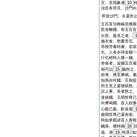
言。至我象邊
10
汝倶有罪耳。沙門向
即放沙門。令還所
五百盲兒崎嶇見佛眼
毘舍離國。有五百盲
出世。覩見之者。
施衣食。愁憂苦厄。
罪積苦毒特兼。若當
乞。人各令得金錢一
行乞經時人獲一錢。
舍衞者。金錢五百雇
相可以
15
錢與之
前導。將至摩竭。棄
知爲在何國。互相捉
田主見之盛發瞋怒。
説上事。長者愍之。
達彼國。又聞世尊已
向摩竭國。盲人欽佛
心眼已覩。歡喜發
復聞世尊已還舍衞。
時如來觀諸盲人善根
觸身。應時兩
18
遶。身
19
色晃𦸸