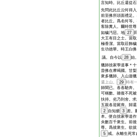
言知時。比丘還從石
先問此比丘云何得入
前至佛所頭面禮足。
者比丘。爲名何等。
客除糞人。爾時世尊
如穢汚惡。地
27
大王有目之士。當取
極香潔。當取莊飾穢
生功徳華。時王白佛
議。自今以
28
始
獵師捨家學道事＊十
昔佛在摩竭國。甘梨
衆多獵師。入山遊獵
還上山。
29
時有
師聞已。各各馳奔。
可稱數。雖復不死被
扶持。劣乃到舍。求
五親各迎屍喪。歸還
2
自知瘡
3
差。
本。便自捨家學道作
央數百千衆生。前後
尊。爲彼衆生。欲拔
5
戒。永離生死常