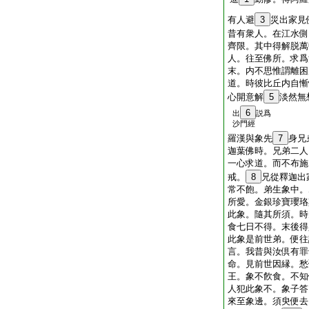
有人避
3
災出家見
昔有衆人。在江水側
齊限。其中得解脱萬
人。往至佛所。求爲
末。内不思惟謂離困
道。時彼比丘内自慚
心開意解
5
淡然無
6
出
説爲
沙門經
羅漢與象先
7
身兄
迦葉佛時。兄弟二人
一心求道。而不布施
戒。
8
兄從釋迦出
常不飽。弟生象中。
所愛。金銀珍寶瓔珞
此象。隨其所須。時
食七日不得。末後得
此象是前世弟。便往
言。我昔與汝倶有罪
命。見前世因縁。愁
王。象不飮食。不知
人犯此象不。象子答
來至象邊。須臾便去