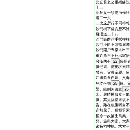
比丘貧老公垂殞佛説
十五
比丘見一須陀洹作維
道二十六
二比丘所行不同得報
沙門樹下坐貪想不除
羅漢道二十八
沙門飯僧汚手拭柱柱
沙門小便不彈指尿漈
沙門開戸五指火出三
重姓魚呑不死出家悟
舍衞國有
22
豪長
懷悒遲。祷祀求索精
希有。父母宗親。値
江邊飮食自娯。父母
兒從坐擔
25
舞。
樂。臨到河邊意
26
水。尋時搏撮竟不能
懷。其兒福徳遂復不
呑。雖在魚腹猶自不
亦無兒子。種種求索
恒令一奴捕生爲業。
兒。施與大家。大家
來祷祠神祇。求索子