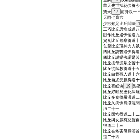
華天先世採花供養今
寶天
17
前身以一
天雨七寶六
少欲知足比丘聞法
工巧比丘思惟成道八
賊作比丘遇佛悟道九
貪食比丘觀察得道十
乞兒比丘現神力入祇
四比丘説苦遇佛得道
四比丘説樂佛謂是苦
比丘拔母泥犁之苦十
比丘從師教得道十五
比丘白骨觀入道十六
比丘自恣受臘得道十
比丘喜眠佛
19
樂
比丘好眠見應化深坑
比丘多食得羅漢道二
比丘久病佛爲湔浣聞
洹二十一
比丘因怖得道二十二
比丘與女戲有惡聲自
得道二十三
比丘在俗害母爲溥首
道二十四