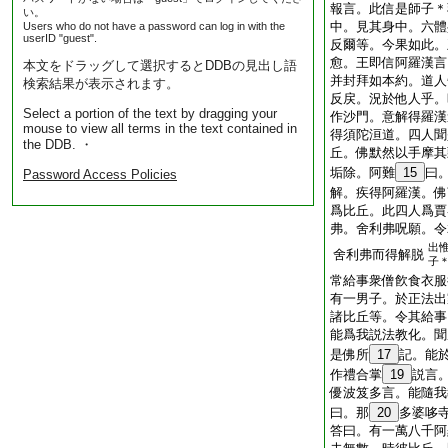
報言。此信是師子＊
い。
中。見其身中。六體
Users who do not have a password can log in with the
userID "guest".
反爾等。今果如此。
愈。王即信阿羅漢言
本文をドラッグして選択するとDDBの見出し語
并封拜如本約。道人
検索結果が表示されます。
反戻。況於他人乎。
Select a portion of the text by dragging your
作沙門。意解得羅漢
mouse to view all terms in the text contained in
得須陀洹道。四人聞
the DDB. ・
丘。佛默然以手摩其
垢除。阿難
15
曰
Password Access Policies
解。疾得阿羅漢。佛
爲比丘。此四人爲賈
弗。舍利弗呪願。令
出
舍利弗而得解脱
子
常給事衆僧飮食衣服
有一男子。於正法出
諸比丘等。令其給事
能爲我説法教化。聞
是佛所
17
記。能
作禮合掌
19
説言
優波笈多言。能隨我
曰。那
20
多婆哆
答曰。有一萬八千阿