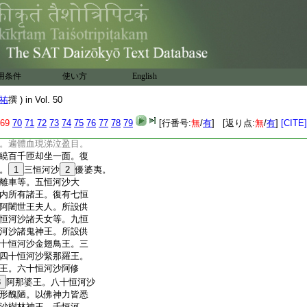
時擧聲悲號啼哭。爾時
動。時諸衆生共相謂
城。勸請如來莫般涅槃。
一劫。諸大弟子尊者摩訶迦
其身戰掉不能自持。發
復有八十百千諸比丘。
用条件
使い方
English
復有六十億比丘尼。
晨朝日初出時擧身毛
祐
撰 ) in Vol. 50
奢花。涕泣盈目生大
佛足。繞百千匝却坐
69
70
71
72
73
74
75
76
77
78
79
[行番号:
無
/
有
] [返り点:
無
/
有
]
[CITE]
菩薩摩訶薩。位階十
。遍體血現涕泣盈目。
繞百千匝却坐一面。復
。
1
三恒河沙
2
優婆夷。
離車等。五恒河沙大
内所有諸王。復有七恒
阿闍世王夫人。所設供
恒河沙諸天女等。九恒
河沙諸鬼神王。所設供
十恒河沙金翅鳥王。三
四十恒河沙緊那羅王。
王。六十恒河沙阿修
3
阿那婆王。八十恒河沙
形醜陋。以佛神力皆悉
沙樹林神王。千恒河