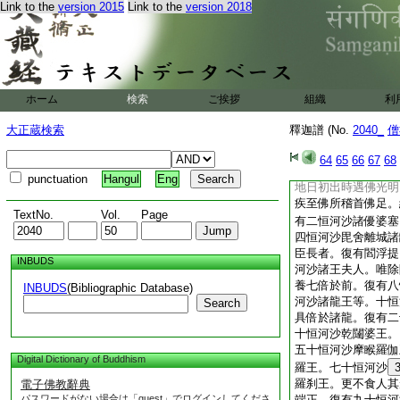
Link to the
version 2015
Link to the
version 2018
聞是已。心大憂惱同
大地諸山大海皆悉震
言。當共疾往詣拘尸
住世一劫若
29
滅
旃延等。遇佛光者。
聲大叫生種種苦惱。
ホーム
検索
ご挨拶
組織
利
皆阿羅漢如大龍王。
亦是大阿羅漢。各於
大正蔵検索
釋迦譜 (No.
2040_
僧
竪遍體血現。如波羅
苦惱。疾至佛所稽首
64
65
66
67
68
一面。復有一恒河沙
punctuation
Hangul
Eng
地日初出時遇佛光明
疾至佛所稽首佛足。
TextNo.
Vol.
Page
有二恒河沙諸優婆塞
四恒河沙毘舍離城諸
臣長者。復有閻浮提
INBUDS
河沙諸王夫人。唯除
養七倍於前。復有八
INBUDS
(Bibliographic Database)
河沙諸龍王等。十恒
Search
具倍於諸龍。復有二
十恒河沙乾闥婆王。
五十恒河沙摩睺羅伽
Digital Dictionary of Buddhism
羅王。七十恒河沙
羅刹王。更不食人其
電子佛教辭典
パスワードがない場合は「guest」でログインしてくださ
端正。復有九十恒河