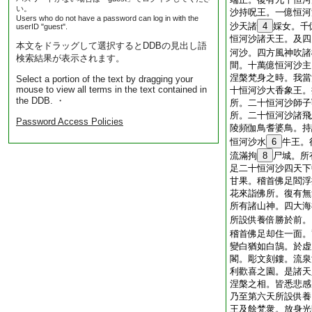
い。
沙持呪王。一億恒河
Users who do not have a password can log in with the
沙天諸
4
婇女。千
userID "guest".
恒河沙諸天王。及四
本文をドラッグして選択するとDDBの見出し語
河沙。四方風神吹諸
検索結果が表示されます。
間。十萬億恒河沙主
涅槃梵身之時。我當
Select a portion of the text by dragging your
mouse to view all terms in the text contained in
十恒河沙大香象王。
the DDB. ・
所。二十恒河沙師子
所。二十恒河沙諸飛
Password Access Policies
陵頻伽鳥耆婆鳥。持
恒河沙水
6
牛王。
流滿拘
8
尸城。所
足二十恒河沙四天下
甘果。稽首佛足閻浮
花來詣佛所。復有無
所有諸山神。四大海
所設供養倍勝於前。
稽首佛足却住一面。
變白猶如白鵠。於虚
閣。彫文刻鏤。流泉
利歡喜之園。是諸天
涅槃之相。皆悉悲感
乃至第六天所設供養
王及餘梵衆。放身光