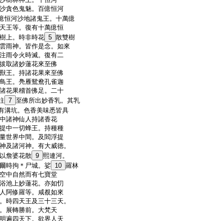
沙貪色鬼魅。百億恒河
億恒河沙地諸鬼王。十萬億
天王等。復有十萬億恒
樹上。時非時花
5
散雙樹
雲雨神。皆作是念。如來
注雨令火時滅。復有二
拔取諸妙蓮花來至佛
獸王。持諸花果來至佛
鳥王。鳧雁鴛鴦孔雀迦
諸花果稽首佛足。二十
往
7
至佛所出妙香乳。其乳
有溝坑。色香美味悉皆具
中諸神仙人持諸香花
提中一切蜂王。持種種
量世界中間。及閻浮提
神及諸河神。有大威徳。
以詹婆花散
9
熙連河。
爾時拘＊尸城。娑
10
羅林
空中自然而有七寶堂
浴池上妙蓮花。亦如忉
人阿修羅等。咸覩如來
。時四天王及三十三天。
。展轉勝前。大梵天
明遍四天下。欲界人天