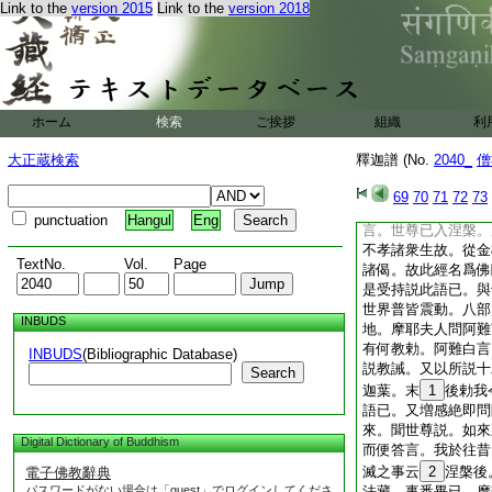
Link to the
version 2015
Link to the
version 2018
投地。如
27
大山
執
28
著福度天人
痛哉。四衆悲感涙下
流。爾時世尊以神力
便從棺中合掌而起。
迅之勢。身毛孔中放
ホーム
検索
ご挨拶
組織
利
化佛。悉皆合掌向於
言。遠屈來下此閻浮
大正蔵検索
釋迦譜 (No.
2040_
僧
29
時阿難見佛
30
忍即便白佛。後世衆
69
70
71
72
73
度復何所説。云何答
punctuation
Hangul
Eng
言。世尊已入涅槃。
不孝諸衆生故。從金
TextNo.
Vol.
Page
諸偈。故此經名爲佛
是受持説此語已。與
世界普皆震動。八部
INBUDS
地。摩耶夫人問阿難
有何教勅。阿難白言
INBUDS
(Bibliographic Database)
説教誡。又以所説十
Search
迦葉。末
1
後勅我
語已。又増感絶即問
來。聞世尊説。如來
Digital Dictionary of Buddhism
而便答言。我於往昔
滅之事云
2
涅槃後
電子佛教辭典
パスワードがない場合は「guest」でログインしてくださ
法藏。事悉畢已。摩