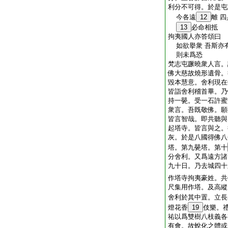
利分不可得。於是屯
今各遠
12
離 
13
必命相抵
拘夷國人亦答頌曰
如欲擧衆 吾斯亦有
則未爲恐
梵志屯蹶曉衆人言。
佛大慈故燒形遺骨。
毀本慧意。舍利現在
皆詣舍利稽首畢。乃
持一甖。受一石許蜜
衆言。吾既敬佛。願
皆言智哉。即共聽與
起塔寺。皆言與之。
灰。於是八國得佛八
塔。第九甖塔。第十
分舍利。又爲遠方諸
九十日。乃去城四十
作塔寺拘夷豪姓。共
尺集用作塔。及高縱
舍利於其中置。立長
燈花香
19
伎樂。
祐以爲雙樹八枝義各
有會。故蛻化之體或