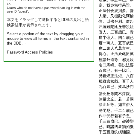
い。
定。我亦當得果證。
Users who do not have a password can log in with the
正法付優波掘多。善
userID "guest".
人衆。又復勸化阿輸
本文をドラッグして選択するとDDBの見出し語
信。以佛舍利。廣起
検索結果が表示されます。
尸羅難陀比丘善説法
億人。三百歳已。青
Select a portion of the text by dragging your
度半億人。四百歳已
mouse to view all terms in the text contained in
度一萬人。五百歳已
the DDB. ・
度二萬人八萬衆生。
Password Access Policies
提心。正法於此便就
種諸外道等。邪見競
名曰馬鳴。善説法要
百歳已。有一比丘。
見幢燃正法炬。八百
服縱逸嬉戲。百千人
九百歳已。奴爲沙門
諸比丘等聞不淨觀。
無量比丘。若一若兩
諸比丘等。如世俗人
謗毘尼。千二百歳已
作非梵行若有子息。
千三百歳已。袈裟變
已。時諸四衆猶如獵
千五百歳倶睒彌國。