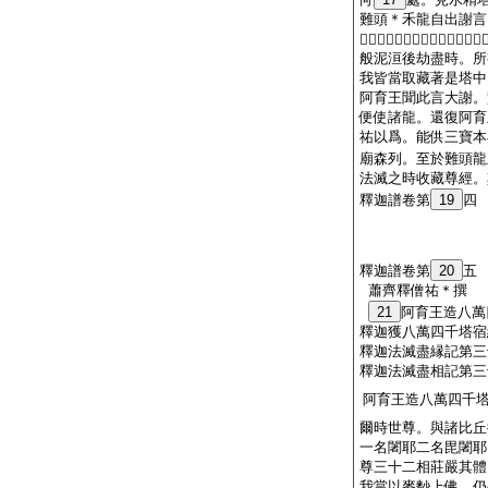
難頭＊禾龍自出謝言
＊𣯃我不奪也。釋迦文佛在世。
般泥洹後劫盡時。所
我皆當取藏著是塔中
阿育王聞此言大謝。
便使諸龍。還復阿育
祐以爲。能供三寶本
廟森列。至於難頭龍
法滅之時收藏尊經。
釋迦譜卷第
19
四
釋迦譜卷第
20
五
蕭齊釋僧祐＊撰
21
阿育王造八萬
釋迦獲八萬四千塔宿
釋迦法滅盡縁記第三
釋迦法滅盡相記第三
阿育王造八萬四千
爾時世尊。與諸比丘
一名闍耶二名毘闍耶
尊三十二相莊嚴其體
我當以麥麨上佛。仍