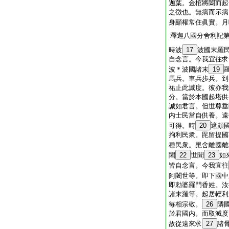
迦葉。金棺將闔而起
之徴也。無病而示病
身顯權常住眞實。月
釋迦八國分舍利記
時波
17
波國末羅
自念言。今我宜往求
波＊波國諸末
19
馬兵。車兵歩兵。到
祐止此滅度。彼亦我
分。當於本國起塔供
誠如君言。但世尊垂
内士民當自供養。遠
可得。時
20
遮頗
拘利民衆。毘留提國
種民衆。毘舍離國離
闍
22
世聞
23
如
皆自念言。今我宜往
阿闍世等。即下國中
即勅婆羅門香姓。汝
諸末羅等。起居輕利
毎相宗敬。
26
隣
於君國内。而取滅度
故從遠來求
27
諸