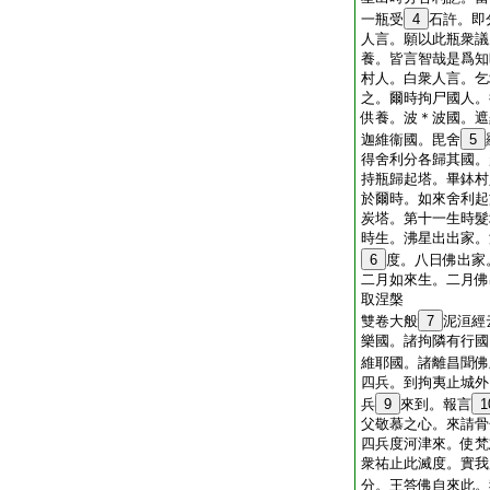
一瓶受
4
石許。即
人言。願以此瓶衆議
養。皆言智哉是爲知
村人。白衆人言。乞
之。爾時拘尸國人。
供養。波＊波國。遮
迦維衞國。毘舍
5
得舍利分各歸其國。
持瓶歸起塔。畢鉢村
於爾時。如來舍利起
炭塔。第十一生時髮
時生。沸星出出家。
6
度。八日佛出家
二月如來生。二月佛
取涅槃
雙卷大般
7
泥洹經
樂國。諸拘隣有行國
維耶國。諸離昌聞佛
四兵。到拘夷止城外
兵
9
來到。報言
1
父敬慕之心。來請骨
四兵度河津來。使梵
衆祐止此滅度。實我
分。王答佛自來此。