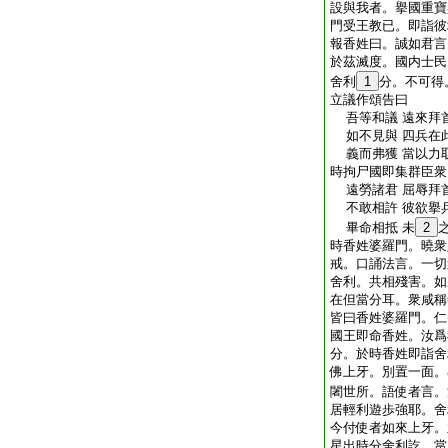
設與我者。擧國重寶
門受王教已。即詣彼
報香姓曰。誠如君言
於茲滅度。國内士民
舍利
1
分。不可得
立議作頌告曰
吾等和議 遠來拜首
如不見與 四兵在此
義而弗獲 當以力
時拘尸國即集群臣衆
遠勞諸君 屈辱拜首
不敢相許 彼欲擧兵
畢命相抵 未
2
時香姓婆羅門。曉衆
戒。口誦法言。一切
舍利。共相殘害。如
在但當分耳。衆咸稱
皆曰香姓婆羅門。仁
國王即命香姓。汝爲
分。於時香姓即詣舍
佛上牙。別置一面。
闍世所。語使者言。
居輕利遊歩強耶。舍
今付使者如來上牙。
星出時分舍利訖。當