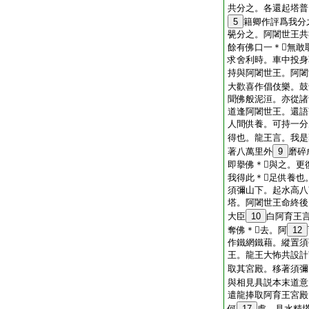
共分之。各還起塔普
5
籍卿作評爲我分
甖分之。阿闍世王共
餘有佛口一＊𣯃無
求舍利時。車中投身
持與阿闍世王。阿闍
大歡喜作倡伎樂。鼓
聞佛般泥洹。亦從諸
道逢阿闍世王。還語
人間供養。可持一分
得也。龍王言。我是
著八萬里外
9
磨碎
即擧佛＊𣯃與之。
我得此＊𣯃足供養
須彌山下。起水高八
塔。阿闍世王命終後
大臣
10
白阿育王
奪佛＊𣯃去。阿
12
作鐵網鐵藉。縱置須
王。龍王大怖共設計
取其宮殿。移著須彌
與相見具説本末道意
遣龍捧取阿育王宮殿
何
17
處。見水精