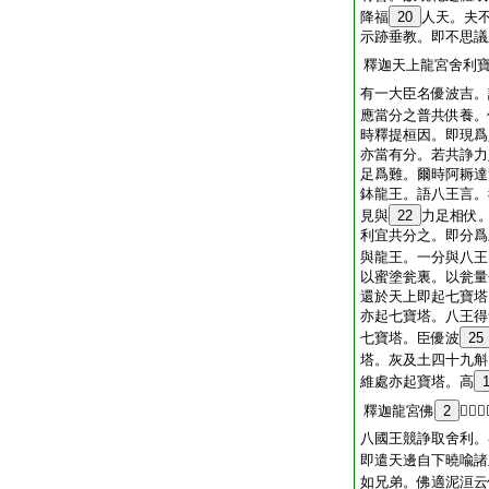
降福
20
人天。夫
示跡垂教。即不思議
釋迦天上龍宮舍利
有一大臣名優波吉。
應當分之普共供養。
時釋提桓因。即現爲
亦當有分。若共諍力
足爲難。爾時阿耨達
鉢龍王。語八王言。
見與
22
力足相伏
利宜共分之。即分爲
與龍王。一分與八王
以蜜塗瓮裏。以瓮量
還於天上即起七寶塔
亦起七寶塔。八王得
七寶塔。臣優波
25
塔。灰及土四十九斛
維處亦起寶塔。高
釋迦龍宮佛
2
𣯃塔
八國王競諍取舍利。
即遣天邊自下曉喩諸
如兄弟。佛適泥洹云