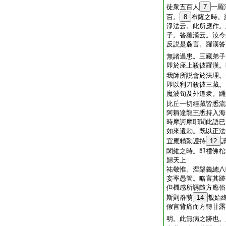
徒衆五百人
7
一羅
百。
8
布薩之時。
淨法云。此所應作。
子。答羅漢云。汝今
反説是麁言。羅漢答
無諸過患。三藏弟子
即於座上殺彼羅漢。
我師所説會於法理。
即以利刀殺彼三藏。
魔波旬及外道衆。踊
比丘一切經藏皆悉流
阿耨達龍王悉持入海
時摩訶摩耶聞此語已
如來遺勅。既以正法
宜應精勤護持
12
闍維之時。即禮佛棺
歸天上
祐敬惟。涅槃義總八
妄率愚管。略言其跡
但機感所誘隨方應俗
斯則群萌
14
覩始
假言背痛而方轉甘露
明。此無病之跡也。