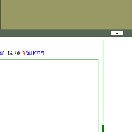
有
] [返り点:
有
/
無
]
[CITE]