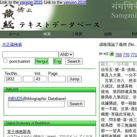
Link to the
version 2015
Link to the
version 2018
乘聖者迴心向大。豈
心已
2
前既名菩薩
花經云。汝等所行是
此根
問學無學法通漏無漏
不通漏耶 答據増上
ホーム
検索
ご挨拶
組織
利
於諸諦現觀中非増勝
後二亦通有漏･無漏
大正蔵検索
成唯識論了義燈 (No.
故此説無漏據増勝故
通漏 答於異生中。
769
770
771
五十七問云。幾根入
punctuation
Hangul
Eng
能入。一分不能 初
信等五･樂･喜･捨
TextNo.
Vol.
Page
果及入大乘。一分不
言第三亦八 然非
入彼説。故通喜根 
INBUDS
彼地 第四靜慮及無
樂爲依入第四定。非
INBUDS
(Bibliographic Database)
或據隣超。擧一顯餘
Search
有一不能。次第･惠
獨覺･菩薩此等能入
現 問非樂･喜･捨
Digital Dictionary of Buddhism
根爲體 答三無漏根
那一一皆具。如依近
電子佛教辭典
慮即有樂根。依第四
パスワードがない場合は「guest」でログインしてくださ