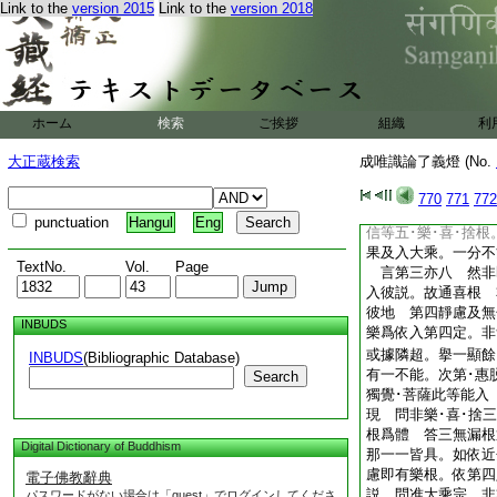
Link to the
version 2015
Link to the
version 2018
心已
2
前既名菩薩
花經云。汝等所行是
此根
問學無學法通漏無漏
不通漏耶 答據増上
於諸諦現觀中非増勝
ホーム
検索
ご挨拶
組織
利
後二亦通有漏･無漏
故此説無漏據増勝故
大正蔵検索
成唯識論了義燈 (No.
通漏 答於異生中。
五十七問云。幾根入
770
771
772
能入。一分不能 初
punctuation
Hangul
Eng
信等五･樂･喜･捨
果及入大乘。一分不
TextNo.
Vol.
Page
言第三亦八 然非
入彼説。故通喜根 
彼地 第四靜慮及無
INBUDS
樂爲依入第四定。非
或據隣超。擧一顯餘
INBUDS
(Bibliographic Database)
有一不能。次第･惠
Search
獨覺･菩薩此等能入
現 問非樂･喜･捨
根爲體 答三無漏根
Digital Dictionary of Buddhism
那一一皆具。如依近
慮即有樂根。依第四
電子佛教辭典
説 問准大乘宗。非
パスワードがない場合は「guest」でログインしてくださ