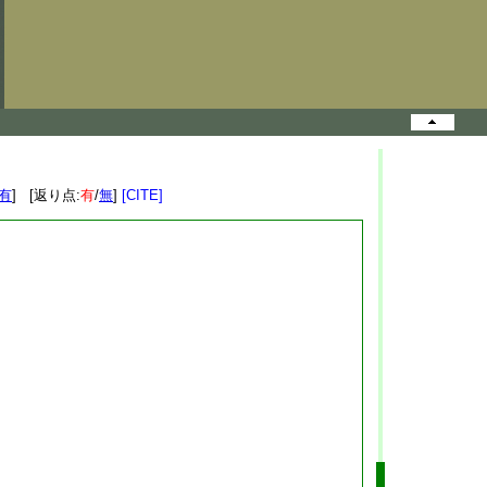
有
] [返り点:
有
/
無
]
[CITE]