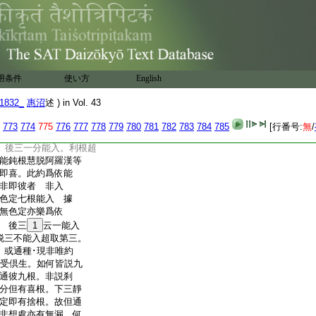
。所起無漏何非此根。法
菩薩道。據不定者皆是
。云何後二皆唯無漏
義以立於根。有漏
故。若准雜集第十。
用条件
使い方
English
。已知通憂。具知除憂。
 若爾初根應不
1832_
惠沼
述 ) in Vol. 43
此増勝故 問瑜伽
初靜慮。答八。後三一分
773
774
775
776
777
778
779
780
781
782
783
784
785
[行番号:
無
/
言八者即總相説。謂
根。後三一分能入。利根超
能鈍根慧脱阿羅漢等
即喜。此約爲依能
非即彼者 非入
色定七根能入 據
無色定亦樂爲依
 後三
1
云一能入
脱三不能入超取第三。
 或通種･現非唯約
三受倶生。如何皆説九
通彼九根。非説刹
分但有喜根。下三靜
定即有捨根。故但通
非想處亦有無漏。何