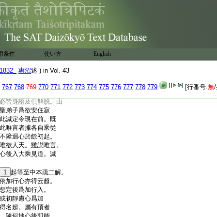
。或有七地滿心等起。
。不爾何故或有初地。
聖。但簡凡夫決定不
證。迴心者得。餘不説
説應符妙理
。本釋欲天亦得初起。
用条件
使い方
English
非在欲天。此論説唯。
趣方能引發。雜集第九
1832_
惠沼
述 ) in Vol. 43
起義 今者助明。欲
不許有身證即唯
767
768
769
770
771
772
773
774
775
776
777
778
779
[行番号:
無
/
初地後可非初起。准
必皆身證及倶解脱。由
聖弟子爲欲安住寂
此滅定令現在前。既
此唯言者據各自乘從
不障迴心於餘初起。
唯欲人天。雖説唯言。
心後入大乘見道。滅
1
起等至中本疏二解。
依加行心亦得云超。
想定後爲加行入。
或初靜慮心爲加
得名超。屬有頂者
。隨何地心後即能