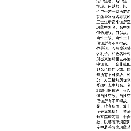
法中無名。名中無一
施設。何以故。以一
性空中若一切法若名
菩薩摩訶薩名亦復如
三世無所從來無所至
訶薩中無名。名中無
但假施設。何以故。
自性空故。自性空中
倶無所有不可得故。
作是説。菩薩摩訶薩
舍利子。如色名唯客
所從來無所至去亦無
中無色。非合非離但
與名倶自性空故。自
無所有不可得故。如
於十方三世無所從來
受想行識中無名。名
非離但假施設。何以
倶自性空故。自性空
倶無所有不可得故。
是。唯客所攝。於十
至去亦無所住。菩薩
無菩薩摩訶薩。非合
故。以菩薩摩訶薩與
空中若菩薩摩訶薩若