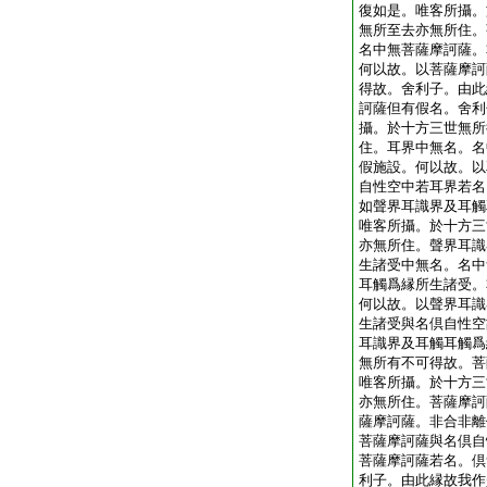
復如是。唯客所攝。
無所至去亦無所住。
名中無菩薩摩訶薩。
何以故。以菩薩摩訶
得故。舍利子。由此
訶薩但有假名。舍利
攝。於十方三世無所
住。耳界中無名。名
假施設。何以故。以
自性空中若耳界若名
如聲界耳識界及耳觸
唯客所攝。於十方三
亦無所住。聲界耳識
生諸受中無名。名中
耳觸爲縁所生諸受。
何以故。以聲界耳識
生諸受與名倶自性空
耳識界及耳觸耳觸爲
無所有不可得故。菩
唯客所攝。於十方三
亦無所住。菩薩摩訶
薩摩訶薩。非合非離
菩薩摩訶薩與名倶自
菩薩摩訶薩若名。倶
利子。由此縁故我作