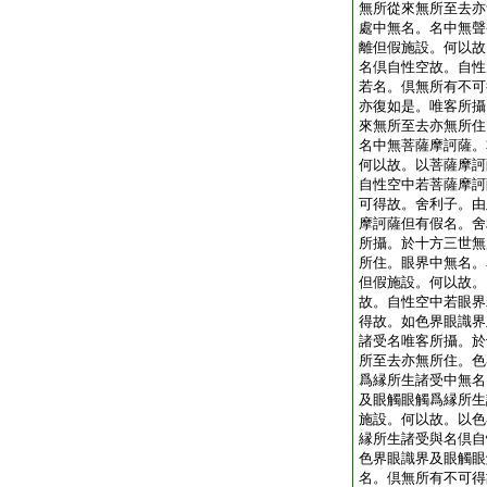
無所從來無所至去亦
處中無名。名中無聲
離但假施設。何以故
名倶自性空故。自性
若名。倶無所有不可
亦復如是。唯客所攝
來無所至去亦無所住
名中無菩薩摩訶薩。
何以故。以菩薩摩訶
自性空中若菩薩摩訶
可得故。舍利子。由
摩訶薩但有假名。舍
所攝。於十方三世無
所住。眼界中無名。
但假施設。何以故。
故。自性空中若眼界
得故。如色界眼識界
諸受名唯客所攝。於
所至去亦無所住。色
爲縁所生諸受中無名
及眼觸眼觸爲縁所生
施設。何以故。以色
縁所生諸受與名倶自
色界眼識界及眼觸眼
名。倶無所有不可得