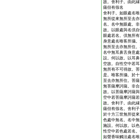
故。舍利子。由此縁
薩但有假名
舍利子。如眼處名唯
無所從來無所至去亦
名。名中無眼處。非
故。以眼處與名倶自
眼處若名。倶無所有
身意處名唯客所攝。
無所至去亦無所住。
名中無耳鼻舌身意處
設。何以故。以耳鼻
空故。自性空中若耳
無所有不可得故。菩
是。唯客所攝。於十
至去亦無所住。菩薩
無菩薩摩訶薩。非合
故。以菩薩摩訶薩與
空中若菩薩摩訶薩若
故。舍利子。由此縁
薩但有假名。舍利子
於十方三世無所從來
色處中無名。名中無
施設。何以故。以色
性空中若色處若名。
如聲香味觸法處名唯