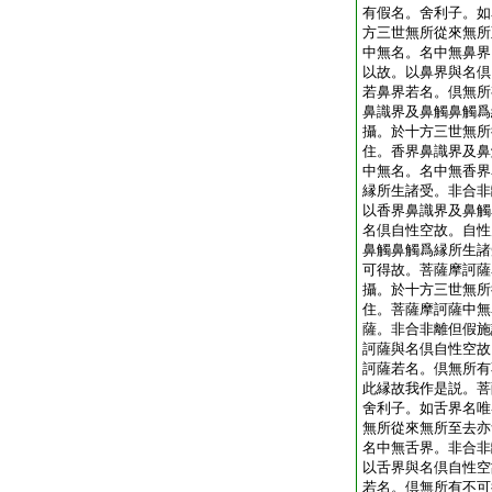
有假名。舍利子。如
方三世無所從來無所
中無名。名中無鼻界
以故。以鼻界與名倶
若鼻界若名。倶無所
鼻識界及鼻觸鼻觸爲
攝。於十方三世無所
住。香界鼻識界及鼻
中無名。名中無香界
縁所生諸受。非合非
以香界鼻識界及鼻觸
名倶自性空故。自性
鼻觸鼻觸爲縁所生諸
可得故。菩薩摩訶薩
攝。於十方三世無所
住。菩薩摩訶薩中無
薩。非合非離但假施
訶薩與名倶自性空故
訶薩若名。倶無所有
此縁故我作是説。菩
舍利子。如舌界名唯
無所從來無所至去亦
名中無舌界。非合非
以舌界與名倶自性空
若名。倶無所有不可