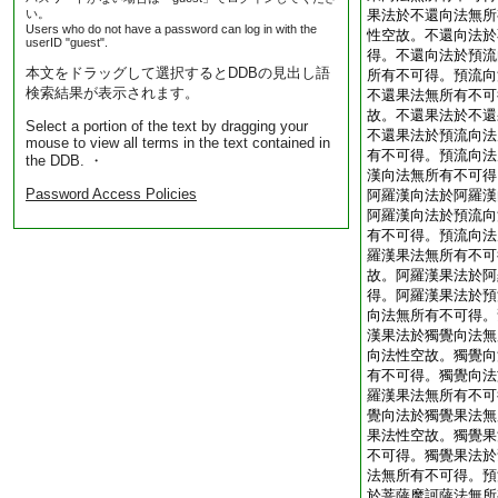
い。
果法於不還向法無所
Users who do not have a password can log in with the
性空故。不還向法於
userID "guest".
得。不還向法於預流
本文をドラッグして選択するとDDBの見出し語
所有不可得。預流向
検索結果が表示されます。
不還果法無所有不可
故。不還果法於不還
Select a portion of the text by dragging your
不還果法於預流向法
mouse to view all terms in the text contained in
有不可得。預流向法
the DDB. ・
漢向法無所有不可得
Password Access Policies
阿羅漢向法於阿羅漢
阿羅漢向法於預流向
有不可得。預流向法
羅漢果法無所有不可
故。阿羅漢果法於阿
得。阿羅漢果法於預
向法無所有不可得。
漢果法於獨覺向法無
向法性空故。獨覺向
有不可得。獨覺向法
羅漢果法無所有不可
覺向法於獨覺果法無
果法性空故。獨覺果
不可得。獨覺果法於
法無所有不可得。預
於菩薩摩訶薩法無所