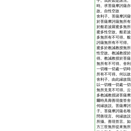
子。我於如是諸法。
時。求菩薩摩訶薩亦
故。自性空故
舍利子。菩薩摩訶薩
於菩薩摩訶薩無所有
於般若波羅蜜多無所
蜜多性空故。般若波
多無所有不可得。般
訶薩無所有不可得。
蜜多於教誡教授無所
性空故。教誡教授於
得。教誡教授於菩薩
無所有不可得。舍利
一切種一切處一切時
所有不可得。何以故
舍利子。由此縁故我
以一切種一切處一切
無所見竟不可得。云
多教誡教授諸菩薩摩
爾時具壽善現復答舍
何縁故説。菩薩摩訶
子。菩薩摩訶薩名唯
問善現言。何縁故説
所攝。善現答言。如
方三世無所從來無所