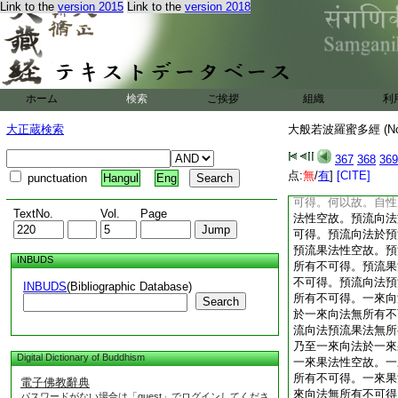
Link to the
version 2015
Link to the
version 2018
可得。獨覺地於異生
已辦地無所有不可得
薄離欲已辦獨覺地於
得。菩薩地性空故。
有不可得。菩薩地於
離欲已辦獨覺地無所
ホーム
検索
ご挨拶
組織
利
第八具見薄離欲已辦
無所有不可得。如來
大正蔵検索
大般若波羅蜜多經 (N
如來地無所有不可得
第八具見薄離欲已辦
367
368
369
不可得。舍利子。我
点:
無
/
有
]
[CITE]
punctuation
Hangul
Eng
一切處一切時。求菩
可得。何以故。自性
TextNo.
Vol.
Page
法性空故。預流向法
可得。預流向法於預
預流果法性空故。預
INBUDS
所有不可得。預流果
不可得。預流向法預
INBUDS
(Bibliographic Database)
所有不可得。一來向
Search
於一來向法無所有不
流向法預流果法無所
乃至一來向法於一來
Digital Dictionary of Buddhism
一來果法性空故。一
所有不可得。一來果
電子佛教辭典
來向法無所有不可得
パスワードがない場合は「guest」でログインしてくださ