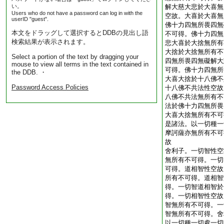
い。
解大慈大悲於大喜無
Users who do not have a password can log in with the
空故。大喜於大喜無
userID "guest".
佛十力四無所畏四無
本文をドラッグして選択するとDDBの見出し語
不可得。佛十力四無
検索結果が表示されます。
悲大喜於大捨無所有
大捨於大捨無所有不
Select a portion of the text by dragging your
四無所畏四無礙解大
mouse to view all terms in the text contained in
可得。佛十力四無所
the DDB. ・
大喜大捨於十八佛不
Password Access Policies
十八佛不共法性空故
八佛不共法無所有不
法於佛十力四無所畏
大喜大捨無所有不可
是諸法。以一切種一
摩訶薩亦無所有不可
故
舍利子。一切智性空
無所有不可得。一切
可得。道相智性空故
所有不可得。道相智
得。一切智道相智於
得。一切相智性空故
智無所有不可得。一
智無所有不可得。舍
以一切種一切處一切