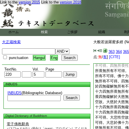
Link to the
version 2015
Link to the
version 2018
解脱門無所有不可得
諸法。以一切種一切
訶薩亦無所有不可得
舍利子。五眼性空故
不可得。五眼於六神
神通性空故。六神通
ホーム
検索
ご挨拶
組織
利
得。六神通於五眼無
我於如是諸法。以一
大正蔵検索
大般若波羅蜜多經 (N
求菩薩摩訶薩亦無所
性空故
363
364
365
舍利子。佛十力性空
点:
無
/
有
]
[CITE]
punctuation
Hangul
Eng
無所有不可得。佛十
不可得。四無所畏性
TextNo.
Vol.
Page
所畏無所有不可得。
所有不可得。佛十力
無所有不可得。四無
INBUDS
於四無礙解無所有不
十力四無所畏無所有
INBUDS
(Bibliographic Database)
畏四無礙解於大慈無
Search
空故。大慈於大慈無
十力四無所畏四無礙
十力四無所畏四無礙
Digital Dictionary of Buddhism
不可得。大悲性空故
可得。大悲於佛十力
電子佛教辭典
慈無所有不可得。佛
パスワードがない場合は「guest」でログインしてくださ