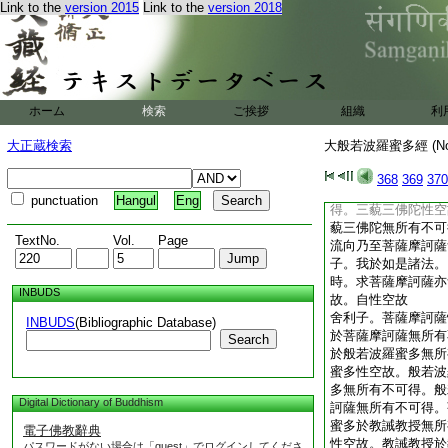
Link to the
version 2015
Link to the
version 2018
無所有不可得。獨覺
獨覺向無所有不可得
至阿羅漢果無所有不
覺向於獨覺果無所有
故。獨覺果於獨覺果
果於預流向乃至獨覺
ホーム
検索
ご挨拶
組織
利
流向乃至獨覺果於菩
得。菩薩摩訶薩性空
大正蔵検索
大般若波羅蜜多經 (N
薩摩訶薩無所有不可
流向乃至獨覺果無所
368
369
370
至菩薩摩訶薩於三藐
punctuation
Hangul
Eng
得。三藐三佛陀性空
藐三佛陀無所有不可
TextNo.
Vol.
Page
流向乃至菩薩摩訶薩
子。我於如是諸法。
時。求菩薩摩訶薩亦
INBUDS
故。自性空故
舍利子。菩薩摩訶薩
INBUDS
(Bibliographic Database)
於菩薩摩訶薩無所有
Search
於般若波羅蜜多無所
蜜多性空故。般若波
多無所有不可得。般
Digital Dictionary of Buddhism
訶薩無所有不可得。
蜜多於教誡教授無所
電子佛教辭典
性空故。教誡教授於
パスワードがない場合は「guest」でログインしてくださ