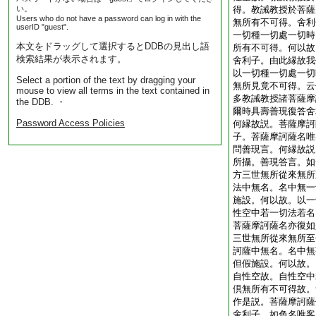
い。
得。教誡教授於菩薩
Users who do not have a password can log in with the
無所有不可得。舍利
userID "guest".
一切種一切處一切時
本文をドラッグして選択するとDDBの見出し語
所有不可得。何以故
検索結果が表示されます。
舍利子。由此縁故我
以一切種一切處一切
Select a portion of the text by dragging your
無所見竟不可得。云
mouse to view all terms in the text contained in
多教誡教授諸菩薩摩
the DDB. ・
爾時具壽善現復答舍
Password Access Policies
何縁故説。菩薩摩訶
子。菩薩摩訶薩名唯
問善現言。何縁故説
所攝。善現答言。如
方三世無所從來無所
法中無名。名中無一
施設。何以故。以一
性空中若一切法若名
菩薩摩訶薩名亦復如
三世無所從來無所至
訶薩中無名。名中無
但假施設。何以故。
自性空故。自性空中
倶無所有不可得故。
作是説。菩薩摩訶薩
舍利子。如色名唯客