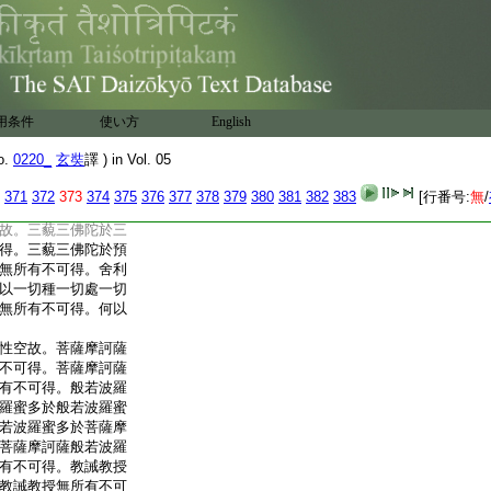
向性空故。獨覺向於
。獨覺向於預流向乃
可得。預流向乃至獨
不可得。獨覺果性空
無所有不可得。獨覺
向無所有不可得。預
用条件
使い方
English
薩摩訶薩無所有不可
故。菩薩摩訶薩於菩
o.
0220_
玄奘
譯 ) in Vol. 05
得。菩薩摩訶薩於預
有不可得。預流向乃
371
372
373
374
375
376
377
378
379
380
381
382
383
[行番号:
無
/
三佛陀無所有不可
故。三藐三佛陀於三
得。三藐三佛陀於預
無所有不可得。舍利
以一切種一切處一切
無所有不可得。何以
性空故。菩薩摩訶薩
不可得。菩薩摩訶薩
有不可得。般若波羅
羅蜜多於般若波羅蜜
若波羅蜜多於菩薩摩
菩薩摩訶薩般若波羅
有不可得。教誡教授
教誡教授無所有不可