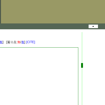
有
] [返り点:
無
/
有
]
[CITE]