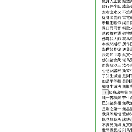
斂身入正受 飄然
經行住坐臥 或擧
左右出水火 不燒
從身出雲雨 雷電
擧世悉瞻仰 縱目
異口而同音 稱歎
然後攝神通 敬禮
佛爲我大師 我爲
奉教聞斯行 所作
擧世普見彼 迦葉
決定知世尊 眞實
佛知諸會衆 堪爲
而告瓶沙王 汝今
心意及諸根 斯皆
了知生滅過 是則
如是平等觀 是則
知身生滅法 無取
7
如身諸根覺 
純一苦積聚 苦生
已知諸身相 無我
是則之第一 無盡
我見等煩惱 繋縛
既見無我所 諸縛
不實見所縛 見實
世間攝受戒 則爲