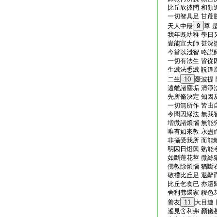
比丘欣彼問 和顏
一切智具足 甘蔗
天人中最
9
尊 
我年既幼稚 學日
豈能宣大師 甚深
今當以淺智 略説
一切有法生 皆從
生滅法悉滅 説道
二生
10
憂波提
遠離諸塵垢 清淨
先所脩決定 知因
一切無所作 皆由
令聞因縁法 無我
増微諸煩惱 無能
唯有如來教 永盡
非攝受我所 而能
明因日燈興 熟能
如斷蓮花莖 微絲
佛教除煩惱 猶斷
敬禮比丘足 退辭
比丘乞食已 亦還
舍利弗還家 貎色
善友
11
大目連
遙見舍利弗 顏儀