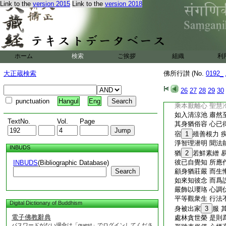
Link to the
version 2015
Link to the
version 2018
時彼鳩
19
尸城
夜
20
睡忽覺悟
男女
21
身裸臥
念此煩惱本 誑惑
嚴服
22
佩瓔珞
ホーム
検索
ご挨拶
組織
利
尋路而
23
普唱
如來夜經行 聞唱
大正蔵検索
佛所行讃 (No.
0192_
即命汝善來
24
涅槃極清涼 寂滅
26
27
28
29
30
耶舍聞佛教 心中
punctuation
Hangul
Eng
乘本厭離心 聖慧
如入清涼池 肅然
TextNo.
Vol.
Page
其身猶俗容 心已
宿
1
殖善根力 
淨智理潜明 聞法
INBUDS
猶
2
若鮮素繒 
彼已自覺知 所應
INBUDS
(Bibliographic Database)
Search
顧身猶莊嚴 而生
如來知彼念 而爲
嚴飾以瓔珞 心調
平等觀衆生 行法
Digital Dictionary of Buddhism
身被出家
3
服 
電子佛教辭典
處林貪世榮 是則
パスワードがない場合は「guest」でログインしてくださ