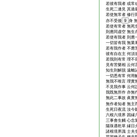
若彼有我者 或常
生死二邊見 其過
若使無常者 修行
亦不受後
9
身 
若使有常者 無死
則應同虚空 無生
若使有我者 則應
一切皆有我 無業
若有我作者 不應
彼有自在主 何須
若我則有常 理不
見有苦樂相 云何
知生則解脱 遠離
一切悉有常 何用
無我不唯言 理實
不見我作事 云何
我既無所作 亦無
無此二事故 眞實
無作者知者 無主
生死日夜流 汝今
六根六境界 因縁
三事會生觸 心念
陽珠遇乾草 縁日
諸根境界識 士夫
芽因種子生 種非