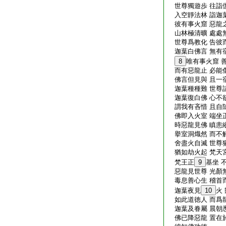
世尊獨遊歩 往詣
入空靜法林 詣迦
彼有事火窟 惡龍
山林極清曠 處處
世尊爲教化 告彼
迦葉白佛言 無有
8
唯有事火窟 
而有惡龍止 必能
佛言但見與 且一
迦葉種種難 世尊
迦葉復白佛 心不
謂我有吝惜 且自
佛即入火室 端坐
時惡龍見佛 瞋恚
擧室洞熾然 而不
舍盡火自滅 世尊
猶如劫火起 梵天
梵王正
9
基坐 
惡龍見世尊 光顏
毒息善心生 稽首
迦葉夜見
10
火
如此道徳人 而爲
迦葉及眷屬 晨朝
佛已降惡龍 置在