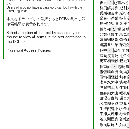
畏火
4
赴叢林 
い。
Users who do not have a password can log in with the
利刀解其身 或利
userID "guest".
受斯極苦毒 業行
樂修不淨業 極苦
本文をドラッグして選択するとDDBの見出し語
味著須臾頃 苦報
検索結果が表示されます。
戲笑種
5
禍因 
Select a portion of the text by dragging your
惡業諸衆生 若見
mouse to view all terms in the text contained in
氣脈則應斷 恐怖
the DDB. ・
造諸畜生業 業種
Password Access Policies
死墮
6
畜生道 
或爲皮肉死 毛角
更互相殘殺 親戚
負重而
7
抱軛 
傷體膿血流 飢渇
展轉相殘殺 無有
虚空水陸中 逃死
慳貪増上者 生於
巨身如大山 咽孔
飢渇火毒然 還自
求者慳不與 或遮
生彼餓鬼中 求食
不淨人所棄 欲食
若人聞慳貪 苦報
割肉以施人 如彼