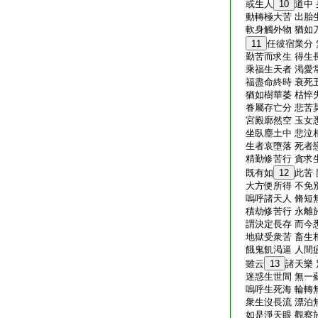
或生人
10
道中
動轉極大苦 出胎
軟身觸外物 猶如
11
任彼宿業分
勤苦而求生 得生
乘福生天者 渇愛
福盡命終時 衰死
猶如樹華萎 枯悴
眷屬存亡分 悲苦
宮殿廓然空 玉女
坐臥塵土中 悲泣
生者哀墮落 死者
精勤修苦行 貪求
既有如
12
此苦
大方便所得 不免
嗚呼諸天人 脩短
積劫修苦行 永離
謂決定長存 而今
地獄受衆苦 畜生
餓鬼飢渇逼 人間
雖云
13
諸天樂
迷惑生世間 無一
嗚呼生死海 輪轉
衆生沒長流 漂泊
如是淨天眼 觀察