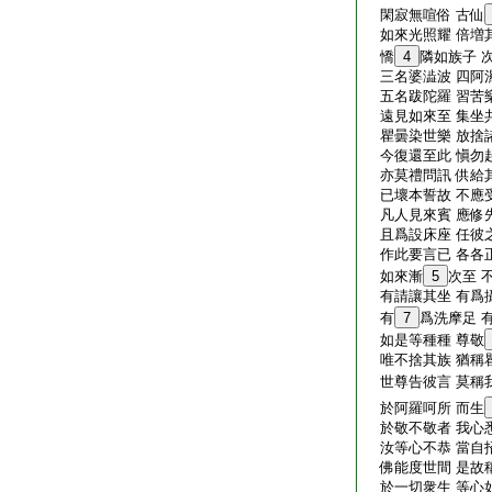
閑寂無喧俗 古仙
如來光照耀 倍増
憍
4
隣如族子 
三名婆澁波 四阿
五名跋陀羅 習苦
遠見如來至 集坐
瞿曇染世樂 放捨
今復還至此 愼勿
亦莫禮問訊 供給
已壞本誓故 不應
凡人見來賓 應修
且爲設床座 任彼
作此要言已 各各
如來漸
5
次至 
有請讓其坐 有爲
有
7
爲洗摩足 
如是等種種 尊敬
唯不捨其族 猶稱
世尊告彼言 莫稱
於阿羅呵所 而生
於敬不敬者 我心
汝等心不恭 當自
佛能度世間 是故
於一切衆生 等心