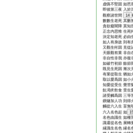
虚僞不堅固 如芭
即彼第三夜 入於
觀察諸世間
14
數數生老死 其數
貪欲癡闇障 莫知
正念内思惟 生死
決定知老死 必由
如人有身故 則有
又觀生何因 見從
天眼觀有業 非自
非自性非我 亦復
如破竹初節 餘節
既見生死因 漸次
有業從取生 猶如
取以愛爲因 如小
知愛從受生 覺苦
飢渇求飮食 受生
諸受觸爲因 三等
鑚燧加人功 則得
觸從六入生 盲無
六入名色起 如
1
名色由識生 如種
識還從名色 展轉
縁識生名色 縁名