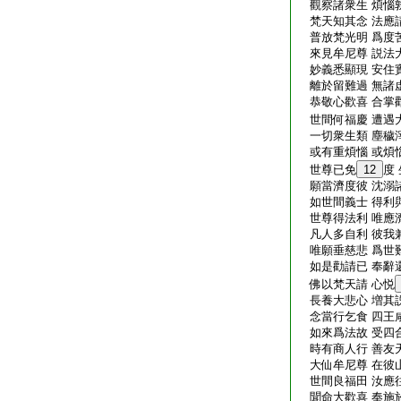
觀察諸衆生 煩惱
梵天知其念 法應
普放梵光明 爲度
來見牟尼尊 説法
妙義悉顯現 安住
離於留難過 無諸
恭敬心歡喜 合掌
世間何福慶 遭遇
一切衆生類 塵穢
或有重煩惱 或煩
世尊已免
12
度
願當濟度彼 沈溺
如世間義士 得利
世尊得法利 唯應
凡人多自利 彼我
唯願垂慈悲 爲世
如是勸請已 奉辭
佛以梵天請 心悦
長養大悲心 増其
念當行乞食 四王
如來爲法故 受四
時有商人行 善友
大仙牟尼尊 在彼
世間良福田 汝應
聞命大歡喜 奉施