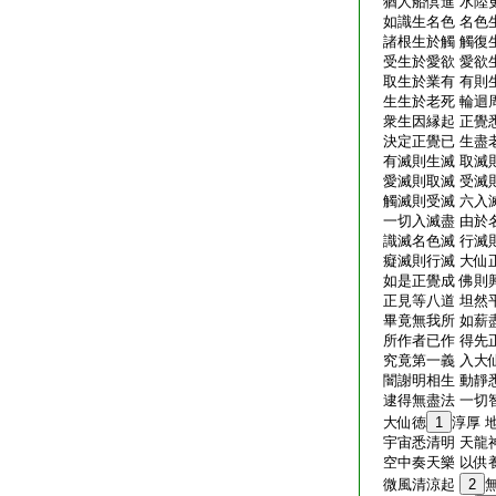
猶人船倶進 水陸
如識生名色 名色
諸根生於觸 觸復
受生於愛欲 愛欲
取生於業有 有則
生生於老死 輪迴
衆生因縁起 正覺
決定正覺已 生盡
有滅則生滅 取滅
愛滅則取滅 受滅
觸滅則受滅 六入
一切入滅盡 由於
識滅名色滅 行滅
癡滅則行滅 大仙
如是正覺成 佛則
正見等八道 坦然
畢竟無我所 如薪
所作者已作 得先
究竟第一義 入大
闇謝明相生 動靜
逮得無盡法 一切
大仙徳
1
淳厚 
宇宙悉清明 天龍
空中奏天樂 以供
微風清涼起
2