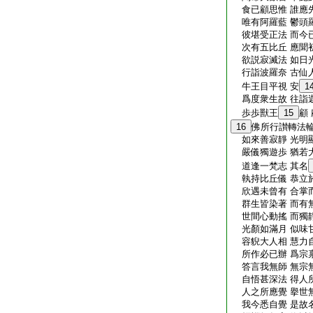
食已顧思惟 誰應
唯有阿羅藍 鬱頭
彼堪受正法 而今
次有五比丘 應聞
欲説寂滅法 如日
行詣波羅奈 古仙
牛王目平視 安
1
爲度衆生故 往詣
歩歩獸王
15
顧
16
佛所行讃轉法
如來善寂靜 光明
嚴儀獨遊歩 猶若
道逢一梵志 其名
執持比丘儀 恭立
欣遇未曾有 合掌
群生皆染著 而有
世間心動搖 而獨
光顏如滿月 似味
容貎大人相 慧力
所作必已辦 爲宗
答言我無師 無宗
自悟甚深法 得人
人之所應覺 擧世
我今悉自覺 是故