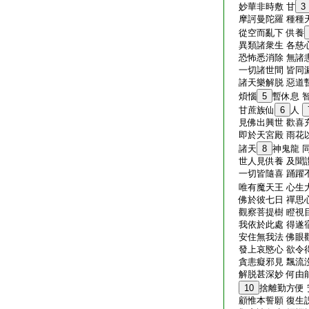
妙華非時敷 甘
3
摩訶曼陀羅 種種
從空而亂下 供養
異類諸衆生 各慈
恐怖悉消除 無諸
一切諸世間 皆同
諸天樂解脱 惡道
煩惱
5
暫休息 
甘蔗族仙
6
人
見佛出興世 歡喜
即於天宮殿 雨花
諸天
8
神鬼龍 
世人見供養 及聞
一切皆隨喜 踊躍
唯有魔天王 心生
佛於彼七日 禪思
觀察菩提樹 瞪視
我依於此處 得遂
安住無我法 佛眼
發上哀愍心 欲令
貪恚癡邪見 飄流
解脱甚深妙 何由
10
捨離勤方便
顧惟本誓願 復生