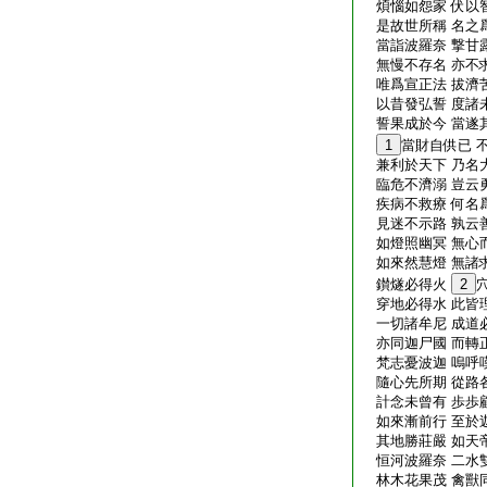
煩惱如怨家 伏以
是故世所稱 名之
當詣波羅奈 撃甘
無慢不存名 亦不
唯爲宣正法 拔濟
以昔發弘誓 度諸
誓果成於今 當遂
1
當財自供已 
兼利於天下 乃名
臨危不濟溺 豈云
疾病不救療 何名
見迷不示路 孰云
如燈照幽冥 無心
如來然慧燈 無諸
鑚燧必得火
2
穿地必得水 此皆
一切諸牟尼 成道
亦同迦尸國 而轉
梵志憂波迦 嗚呼
隨心先所期 從路
計念未曾有 歩歩
如來漸前行 至於
其地勝莊嚴 如天
恒河波羅奈 二水
林木花果茂 禽獸