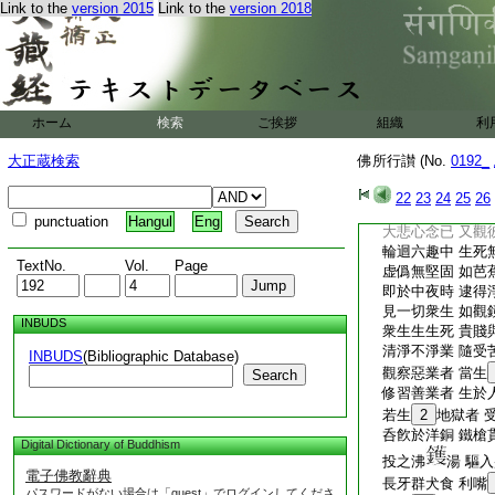
月明衆星朗 無復
Link to the
version 2015
Link to the
version 2018
空中雨天花 以供
22
佛所行讃阿惟
菩薩降魔已 志固
24
求盡第一義
自在諸三昧 次第
ホーム
検索
ご挨拶
組織
利
初夜入正受 憶念
從某處某名 而來
大正蔵検索
佛所行讃 (No.
0192_
如是百千萬 死生
受生死無量 一切
22
23
24
25
26
悉曾爲親
25
屬
punctuation
Hangul
Eng
大悲心念已 又觀
輪迴六趣中 生死
TextNo.
Vol.
Page
虚僞無堅固 如芭
即於中夜時 逮得
見一切衆生 如觀
INBUDS
衆生生生死 貴賤
清淨不淨業 隨受
INBUDS
(Bibliographic Database)
觀察惡業者 當生
Search
修習善業者 生於
若生
2
地獄者 
呑飮於洋銅 鐵槍
Digital Dictionary of Buddhism
投之沸
湯 驅
電子佛教辭典
長牙群犬食 利嘴
パスワードがない場合は「guest」でログインしてくださ