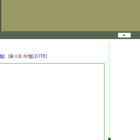
無
] [返り点:
有
/
無
]
[CITE]