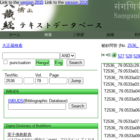
T2536_.79.0532c19
Link to the
version 2015
Link to the
version 2018
T2536_.79.0532c20
T2536_.79.0532c21
T2536_.79.0532c22
T2536_.79.0532c23
T2536_.79.0532c24
ホーム
検索
ご挨拶
組織
利
T2536_.79.0532c25
大正蔵検索
祕鈔問答 (No.
2536_
T2536_.79.0532c26
T2536_.79.0532c27
527
528
529
T2536_.79.0532c28
punctuation
Hangul
Eng
T2536_.79.0532c29
T2536_.79.0533a01
TextNo.
Vol.
Page
T2536_.79.0533a02
T2536_.79.0533a03
T2536_.79.0533a04
INBUDS
T2536_.79.0533a05
INBUDS
(Bibliographic Database)
Search
T2536_.79.0533a06
T2536_.79.0533a07
Digital Dictionary of Buddhism
T2536_.79.0533a08
電子佛教辭典
T2536_.79.0533a09
パスワードがない場合は「guest」でログインしてくださ