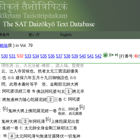
:
承安元年七月下旬之比。於内山阿闍梨傳
:
之。乘印傳
之
云云
報恩院御
云。命云。彼
レ
レ
:
良雅阿闍梨閉眼之剋。自
範俊所
傳得
之
二
二
一
:
太元法
27
小彼子上。件院宣等指
28
合。全仁修
:
理別當
令
持人進。前大僧正其詞云。良雅之
ニ
レ
:
所傳皆
29
也。悉奉
寫瓶
了。今所殘只是許
用条件
使い方
English
二
一
:
30
之。此懇志爭無
御哀憐
哉。然者此全仁。能
二
一
賴瑜
撰 ) in Vol. 79
:
能御憐愍可
31
作
云云
仍於
太元
者。大僧
32
正
レ
二
一
:
御傳珍重歟。權僧正於
此
33
比
者。恐已有
無
530
531
532
533
534
535
536
537
538
539
540
541
542
[行番号:
有
/
二
一
二
:
沙汰
。恐理性三密哉。仍大僧正便宣也。時問
一
二
:
理性房
云。大元法被
傳習
。誰人哉。賢覺答
一
二
一
:
云。辻入寺習候也。然者太元三寶流頗優美
:
也
建保六年五月十九日御物語也
云云
云云
:
問。此尊本書何等乎 答。金剛部元帥大將
:
阿吒婆倶經三卷
海
佛説阿吒婆句太
1
將元卒
:
阿吒婆
將無邊神力隨心陀羅尼經
2
三卷
仁
亦云。阿吒婆
:
鬼神大將上佛陀羅尼經一卷
呪經。貞元圓覺
:
鬼神大將元
3
年阿吒薄
上佛陀羅尼出普
:
集經一卷
太元帥全身金剛三昧耶法三卷
仁
:
曉
4
太元阿吒薄句無邊甘露降伏一切鬼神