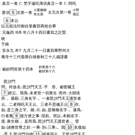
:
眞言一卷
梵字遏吒薄倶眞言一本
阿吒
仁
仁
小栗栖根
小野
:
太元次第一卷
婆倶
5
次第一卷
本次第
僧正
:
6
本云
:
以元祖法印御自筆書寫再校合畢
:
元龜四
年八月十四日書寫之訖賢
癸酉
:
映
:
于維
:
安永九
九月二十一日書寫畢野州大
庚子
:
庵寺十三代毫譽白雄春秋三十八歳謹書
:
抄卷第十六
:
祕鈔問答第十四本
祕抄第十六
:
:
毘沙門
:
問。何故名
毘沙門天王
乎 答。祕密藏王
二
一
:
7
經云。我爲
未來世一切衆生
而作
大歸依
二
一
二
:
所
。最顯
三身名字
。一者毘沙門天王護世者
一
二
一
:
云。二者羯吒天王云。三者不思儀王云
8
亦。
:
如
是三身之字。雖
示
如
是種種名字
。遂爲
レ
レ
二
レ
一
二
:
行者萬
9
億方便之事
現前。而以
本願名字
一
二
一
:
度
衆生稱
。是而爲
毘沙門天王護世者
。譬
二
一
二
一
:
如
諸佛世尊之於
一乘
別
三乘
。我
10
名復如
下
二
一
中
上
:
是
文
毘沙門功徳
11
經第四云。又毘沙門天王
レ