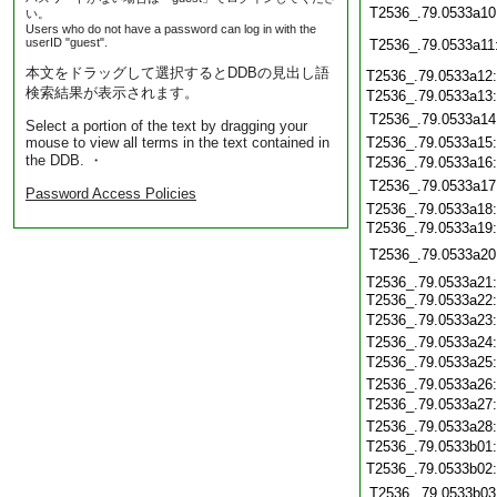
T2536_.79.0533a10
い。
Users who do not have a password can log in with the
userID "guest".
T2536_.79.0533a11
本文をドラッグして選択するとDDBの見出し語
T2536_.79.0533a12
検索結果が表示されます。
T2536_.79.0533a13
T2536_.79.0533a14
Select a portion of the text by dragging your
mouse to view all terms in the text contained in
T2536_.79.0533a15
the DDB. ・
T2536_.79.0533a16
T2536_.79.0533a17
Password Access Policies
T2536_.79.0533a18
T2536_.79.0533a19
T2536_.79.0533a20
T2536_.79.0533a21
T2536_.79.0533a22
T2536_.79.0533a23
T2536_.79.0533a24
T2536_.79.0533a25
T2536_.79.0533a26
T2536_.79.0533a27
T2536_.79.0533a28
T2536_.79.0533b01
T2536_.79.0533b02
T2536_.79.0533b03