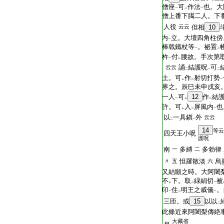
T2536_.79.0527b08:
僧座
可
作法
也。大
一
二
一
T2536_.79.0527b09:
僧上番下臈二人。下
T2536_.79.0527b10:
人役
云云
但相
10
T2536_.79.0527b11:
内
立。大壇四角柱傍
一
T2536_.79.0527b12:
棒戟鐵杖等
。祕置
一
二
T2536_.79.0527b13:
杵
付
腰故。手次第
一
レ
T2536_.79.0527b14:
誦
結護呪
可
云云
二
一
二
T2536_.79.0527b15:
土。可
作
射
切
打
勢
レ
二
一
T2536_.79.0527b16:
界之。辰巳未申戌亥
T2536_.79.0527b17:
一人
可
12
作
結
一
レ
二
T2536_.79.0527b18:
許。可
入
屏風内
也
レ
二
一
T2536_.79.0527b19:
以
一具鎭
外
云云
二
一
14
等云
T2536_.79.0527b20:
四天王小呪
護呪
T2536_.79.0527b21:
南
多縛
多勃律
一
二
T2536_.79.0527b22:
〃
怛羅散淡
烏
五
六
T2536_.79.0527b23:
又結願之時。大阿闍
T2536_.79.0527b24:
不
下。取
緑絹切
被
レ
二
一
T2536_.79.0527b25:
印
住
明王之威儀
。
一
二
一
T2536_.79.0527b26:
三匝。或
15
以以
二
T2536_.79.0527b27:
此條近來阿闍梨傳絶
大藏省