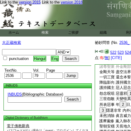
Link to the
version 2015
Link to the
version 2018
卷數ハ覆
T2536_.79.0526c20:
作
結護
也
二
一
シテ書
之
レ
T2536_.79.0526c21:
加持結護畢。加持音
T2536_.79.0526c22:
御衣加持香水加持結
T2536_.79.0526c23:
之。御衣加持香水牛
レ
T2536_.79.0526c24:
心呪
一
ホーム
検索
ご挨拶
組織
利
但發
T2536_.79.0526c25:
御衣加持發願云
身直
大正蔵検索
祕鈔問答 (No.
2536_
T2536_.79.0526c26:
至心發願 唯願大日
T2536_.79.0526c27:
本尊界會 阿吒薄大
522
523
524
T2536_.79.0526c28:
四王百部 部類眷屬
点:
有
/
無
]
[CITE]
punctuation
Hangul
Eng
T2536_.79.0526c29:
兩部界會 三部五部
T2536_.79.0527a01:
諸尊聖衆 外金剛部
TextNo.
Vol.
Page
T2536_.79.0527a02:
金剛天等 盡空法界
T2536_.79.0527a03:
一切三寶 還念本誓
T2536_.79.0527a04:
降臨影向 護持國主
INBUDS
T2536_.79.0527a05:
護持國主 惡人惡念
T2536_.79.0527a06:
怨念呪咀 惡靈邪
INBUDS
(Bibliographic Database)
T2536_.79.0527a07:
三世怨敵 天變怪異
Search
T2536_.79.0527a08:
所表惡事 年
2
日
T2536_.79.0527a09:
3
隱選非常 内外
T2536_.79.0527a10:
未然消除 眞言威力
Digital Dictionary of Buddhism
T2536_.79.0527a11:
護摩薫修 薫入御衣
電子佛教辭典
T2536_.79.0527a12:
聖朝安穩 天長地久
パスワードがない場合は「guest」でログインしてくださ