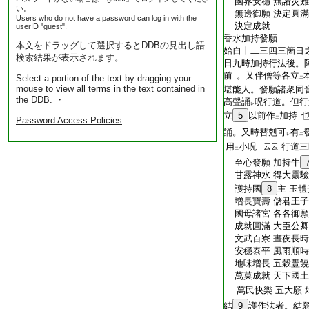
T2536_.79.0527a13:
國界安穩 無諸災難
い。
T2536_.79.0527a14:
無邊御願 決定圓滿
Users who do not have a password can log in with the
T2536_.79.0527a15:
決定成就
userID "guest".
T2536_.79.0527a16:
香水加持發願
本文をドラッグして選択するとDDBの見出し語
T2536_.79.0527a17:
始自十二三四三箇日
検索結果が表示されます。
T2536_.79.0527a18:
日九時加持行法後。
T2536_.79.0527a19:
前
。又伴僧等各立
Select a portion of the text by dragging your
一
二
mouse to view all terms in the text contained in
T2536_.79.0527a20:
堪能人。發願諸衆同
the DDB. ・
T2536_.79.0527a21:
高聲誦
呪行道。但行
レ
T2536_.79.0527a22:
立
5
以前作
加持
Password Access Policies
二
一
T2536_.79.0527a23:
誦。又時替剋可
有
レ
二
T2536_.79.0527a24:
用
小呪
行道三
云云
二
一
T2536_.79.0527a25:
至心發願 加持牛
T2536_.79.0527a26:
甘露神水 得大靈驗
T2536_.79.0527a27:
護持國
8
主 玉體
T2536_.79.0527a28:
増長寶壽 儲君王子
T2536_.79.0527a29:
國母諸宮 各各御願
T2536_.79.0527b01:
成就圓滿 大臣公卿
T2536_.79.0527b02:
文武百寮 晝夜長時
T2536_.79.0527b03:
安穩泰平 風雨順時
T2536_.79.0527b04:
地味増長 五穀豐饒
T2536_.79.0527b05:
萬菓成就 天下國土
T2536_.79.0527b06:
萬民快樂 五大願
T2536_.79.0527b07:
結
9
護作法者。結