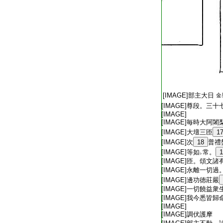
息災護摩
T2536_.79.0527c15:
[IMAGE]部主大日
金
T2536_.79.0527c16:
[IMAGE]尊段。三十
T2536_.79.0527c17:
[IMAGE]
T2536_.79.0527c18:
[IMAGE]毎時大阿闍
T2536_.79.0527c19:
[IMAGE]大壇三匝
1
T2536_.79.0527c20:
[IMAGE]次
18
普禮
T2536_.79.0527c21:
[IMAGE]等如
常。
1
レ
T2536_.79.0527c22:
[IMAGE]匝。頌文諸
T2536_.79.0527c23:
[IMAGE]永離一切過
T2536_.79.0527c24:
[IMAGE]邊功徳莊嚴
T2536_.79.0527c25:
[IMAGE]一切饒益衆
T2536_.79.0527c26:
[IMAGE]我今悉皆歸
T2536_.79.0527c27:
[IMAGE]
T2536_.79.0527c28:
[IMAGE]調伏護摩