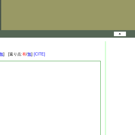
無
] [返り点:
有
/
無
]
[CITE]