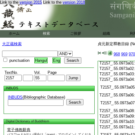
Link to the
version 2015
Link to the
version 2018
T2157_.55.0972c21
T2157_.55.0972c22
T2157_.55.0972c23
T2157_.55.0972c24
T2157_.55.0972c25
ホーム
検索
ご挨拶
組織
利
T2157_.55.0972c26
T2157_.55.0972c27
大正蔵検索
貞元新定釋教目録 (N
T2157_.55.0972c28
968
969
970
T2157_.55.0972c29
punctuation
Hangul
Eng
T2157_.55.0973a01
T2157_.55.0973a02
TextNo.
Vol.
Page
T2157_.55.0973a03
T2157_.55.0973a04
T2157_.55.0973a05
INBUDS
T2157_.55.0973a06
INBUDS
(Bibliographic Database)
Search
T2157_.55.0973a07
T2157_.55.0973a08
T2157_.55.0973a09
Digital Dictionary of Buddhism
T2157_.55.0973a10
T2157_.55.0973a11
電子佛教辭典
パスワードがない場合は「guest」でログインしてくださ
T2157_.55.0973a12