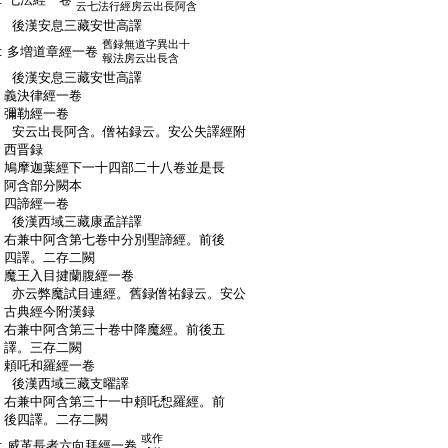
云七法行經房云出長阿含
:
後漢安息三藏安世高譯
舊録無道字異出十
:
多増道章經一卷
報法房云出長含
:
後漢安息三藏安世高譯
:
義決律經一卷
:
彌勒經一卷
:
安云出長阿含。僧祐録云。安公失譯經附
:
西晋録
:
鳩摩迦葉經下一十四部二十八卷並是長
:
阿含部分闕本
:
四諦經一卷
:
後漢西域三藏康孟詳譯
:
右兼中阿含第七卷中分別聖諦經。前後
:
四譯。二存二闕
:
魔王入目揵蘭腹經一卷
:
亦云弊魔試目連經。舊録僧祐録云。安公
:
古典經今附漢録
:
右兼中阿含第三十卷中降魔經。前後五
:
譯。三存二闕
:
頼吒和羅經一卷
:
後漢西域三藏支曜譯
:
右兼中阿含第三十一中頼吒惒羅經。前
:
後四譯。二存二闕
或作
:
威革長者六向拜經一卷