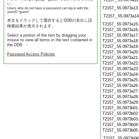
い。
T2157_.55.0973a13
Users who do not have a password can log in with the
userID "guest".
T2157_.55.0973a14
本文をドラッグして選択するとDDBの見出し語
T2157_.55.0973a15
検索結果が表示されます。
T2157_.55.0973a16
Select a portion of the text by dragging your
T2157_.55.0973a17
mouse to view all terms in the text contained in
T2157_.55.0973a18
the DDB. ・
T2157_.55.0973a19
T2157_.55.0973a20
Password Access Policies
T2157_.55.0973a21
T2157_.55.0973a22
T2157_.55.0973a23
T2157_.55.0973a24
T2157_.55.0973a25
T2157_.55.0973a26
T2157_.55.0973a27
T2157_.55.0973a28
T2157_.55.0973a29
T2157_.55.0973b01
T2157_.55.0973b02
T2157_.55.0973b03
T2157_.55.0973b04
T2157_.55.0973b05
T2157_.55.0973b06