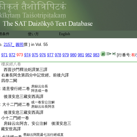
:
佛開解梵志阿
經一卷
:
右兼長阿含第十三中阿摩晝經。前後三
:
譯。二存一闕
亦云梵網六
:
六十二見經一卷
十二見經
:
西晋三藏竺法護譯
用条件
使い方
English
:
右兼長阿含第十四中梵動經。前後三譯。
:
二存一闕
o.
2157_
圓照
撰 ) in Vol. 55
或五卷
:
樓炭經六卷
或八卷
971
972
973
974
975
976
977
978
979
980
981
982
983
[行番号:
有
/
:
西晋三藏竺法護譯第一譯
:
樓炭經八卷
:
西晋沙門釋法炬譯第三譯
:
右兼長阿含第四分中記世經。前後六譯
:
四存二闕
房録云出長
:
道意發行經二卷
阿含或一卷
:
後漢安息三藏安西高譯
或一卷安公注解
:
大十二門經二卷
房録云出長阿含
:
後漢安息三藏安西高譯
:
小十二門經一卷
:
房録云出阿含。安公注解 後漢安息三
:
藏安世高譯
舊録云阿毘曇七法行經或直
:
七法經一卷