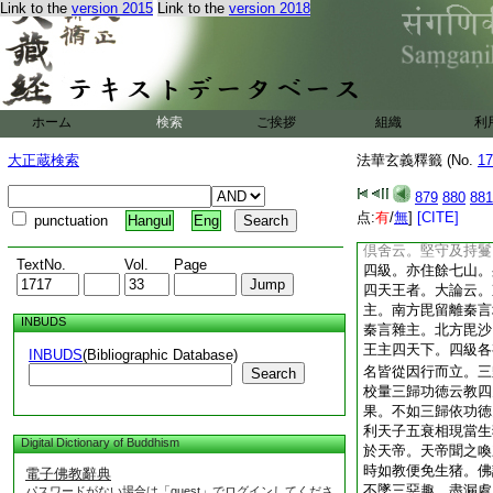
立。次辨其因果。三
Link to the
version 2015
Link to the
version 2018
人天。人中三。初辨
果。三皆是下重明人
位四輪者。倶舍云金
鐵輪王一洲。乃至金
行七法。一給施貧乏
ホーム
検索
ご挨拶
組織
利
八節以祭四海。四
毒。然後沐浴受齋發
大正蔵検索
法華玄義釋籤 (No.
17
人
7
主
8
秖是福
主。次明天位自分三
879
880
881
略叙三界天因。次正
点:
有
/
無
]
[CITE]
punctuation
Hangul
Eng
住處。略依正法念明
倶舍云。堅守及持鬘
TextNo.
Vol.
Page
四級。亦住餘七山。
四天王者。大論云。
主。南方毘留離秦言
INBUDS
秦言雜主。北方毘沙
王主四天下。四級各
INBUDS
(Bibliographic Database)
名皆從因行而立。三
Search
校量三歸功徳云教四
果。不如三歸依功徳
利天子五衰相現當生
Digital Dictionary of Buddhism
於天帝。天帝聞之喚
時如教便免生猪。佛
電子佛教辭典
不墜三惡趣。盡漏處
パスワードがない場合は「guest」でログインしてくださ