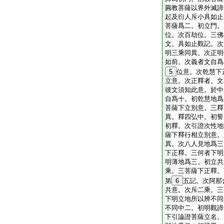
圓教菩薩以界外滅諦
起及衍人斥小具如止
菩薩爲二。初立門。
位。次百劫位。三佛
文。具如止觀記。次
明三乘同異。次正明
如前。次義者文自爲
5
位意。次乾慧下
立意。次正釋者。文
彼文須知此意。於中
自爲十。初乾慧地爲
菩薩下立別意。三釋
異。釋四弘中。初誓
初釋。次引證次性地
薩下釋行相立別意。
異。次八人見地爲三
下正釋。三何者下明
明薄地爲三。初立共
乘。三菩薩下正釋。
第
6
五記。次阿那
共意。次斥二乘。三
下明立地所以辨不同
不同中二。初明觀諦
下引論證菩薩立名。