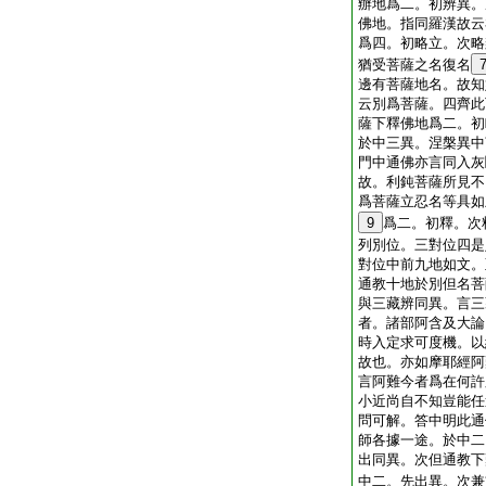
辦地爲二。初辨異。
佛地。指同羅漢故云
爲四。初略立。次略
猶受菩薩之名復名
邊有菩薩地名。故知
云別爲菩薩。四齊此
薩下釋佛地爲二。初
於中三異。涅槃異中
門中通佛亦言同入灰
故。利鈍菩薩所見不
爲菩薩立忍名等具如
9
爲二。初釋。次
列別位。三對位四是
對位中前九地如文。
通教十地於別但名菩
與三藏辨同異。言三
者。諸部阿含及大論
時入定求可度機。以
故也。亦如摩耶經阿
言阿難今者爲在何許
小近尚自不知豈能任
問可解。答中明此通
師各據一途。於中二
出同異。次但通教下
中二。先出異。次兼