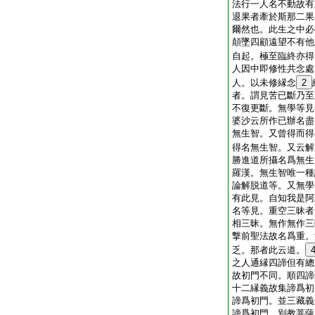
法行一人名不動故有
退果者牽於斯那二果
爾然也。此生之中必
顛墜四顧遠望不有他
自起。極至臨終亦得
人因中即修性共念處
人。以未修縁念
2
者。謂見苦已斷乃至
不復更斷。無學等見
婆沙云所作已辦名盡
無生智。又曾得而得
得名無生智。又云解
勝進道所攝名爲無生
羅漢。無生智唯一種
論解脱道等。又無學
有此見。自知我是阿
名等見。重空三昧者
相三昧。無作無作三
撃前聖法故名爲重。
乏。那者此云道。
之人通縁四諦但有總
故初門不同。順四諦
十二縁義故集諦爲初
諦爲初門。並三藏義
諦爲初門。別教菩薩