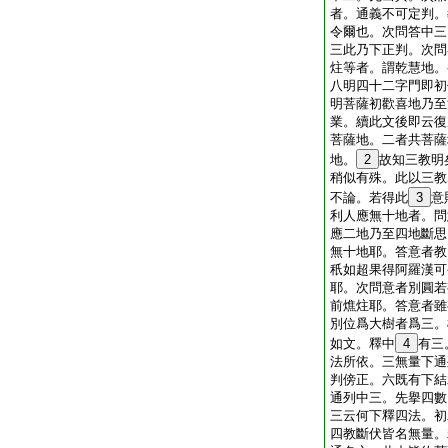
者。通義不可定判。
令爾也。次問答中三
三此乃下正判。次問
炷等者。謂乾慧地。
八明四十二字門即初
明菩薩初歡喜地乃至
業。續此文後即云復
菩薩地。二者共菩薩
地。
2
故知三教明
稍似有殊。此以三教
不論。若得此
3
意
利人應無十地者。問
應二地乃至四地斷思
無十地耶。答意者教
秖如超果得阿羅漢可
耶。次問意者別圓若
前燋炷耶。答意者雖
別位爲大樹者爲三。
如文。釋中
4
有三
法所依。三無量下通
判傍正。六既有下結
通列中三。先擧四數
三云何下釋四法。初
四教斷伏皆名無量。