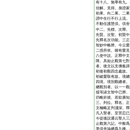
有十八。無學有九。
信解。見得。身證家
初果。向二果。二果
謂中生行不行上流。
不動住護慧倶。倶舍
中二。先標。次釋。
先賢。次聖。初賢中
先釋名次功能。三正
智妙中略辨。今云愛
二惑所依。雖有愛見
八使中説。正釋中文
障。具如止觀第七對
者。後文以支佛集諦
初復初觀四念處故。
初破愛取有故。境總
四境。境別觀總者。
總觀別者。以一一觀
煖等諸文智中已辨。
仍略於彼。若欲廣知
三。列位。釋名。正
文極略足判淺深。釋
凡入聖者。至苦忍已
今從後説通云聖人三
止觀第六記。中般爲
準倶舍論總爲九種。