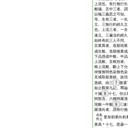
上流也。有行無行生
般攝。言中三者。謂
以喩三義思之可知。
等。生有三者。一生
立。三無行約經久立
也。上流三者。一全
速立。三遍沒約經久
始終有此三人不同。
言業異者。造順現業
成生般。造順後業成
下品惑成中般。中品
上流般。言根別者。
根上流般。斷上下分
掉慢無明色染無色染
見戒取疑貪瞋。故倶
貪瞋。由三
7
復還
如止觀第九記。釋論
十攝
8
十七。但云
阿那含。六種阿羅漢
現般一中般
9
三速
羅漢向者。謂有行無
此私
更加初果向初
對之
果爲＊十七。毘曇一