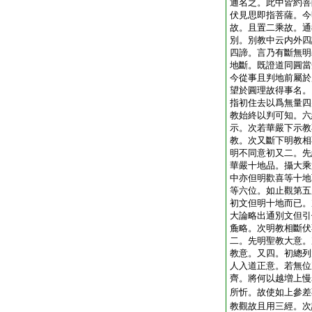
通名之。此中皆約菩
伏見思即指菩薩。今
故。且置二乘故。通
別。別教中云内外四
四諦。言乃有斷無明
地斷。既證道同圓當
今從事且判地前屬於
望於圓理故得事名。
指初住去以爲無量四
教始終以判可知。六
示。次若華嚴下示教
教。次又斷下明教相
明不同意初又二。先
華嚴十地品。攝大乘
中亦但明歡喜等十地
等六位。如止觀第五
初文但明十地而已。
大論略出通別文但引
麁略。次明教相斷伏
二。先明聖教大意。
教意。又四。初總列
人入道正意。若無位
齊。將何以越増上慢
所忻。故使如上參差
教觀故且用三經。次