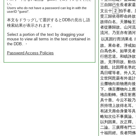
い。
三自歸已生長者家還
Users who do not have a password can log in with the
文云十
2
拍手者。
userID "guest".
受三歸依尋即命終故
本文をドラッグして選択するとDDBの見出し語
故得白名。天勝輪王
検索結果が表示されます。
者從勝歸故。山河流
流河。乃至亦有酒河
Select a portion of the text by dragging your
mouse to view all terms in the text contained in
以其因行而消果名
the DDB. ・
故。果命者。淨戒如
白爲色本。如華見者
Password Access Policies
行慈悲道。和瞋諍故
故。見淨田故。動信
遊戲。比因釋名準此
爲日曜等者。外人又
立世阿毘曇有外道計
云擲物向前物應向後
下。佛言擲物向上應
地自動轉。佛言射應
具十善。今云不殺乃
所持増上故得名耳。
有諸天壽命身量等具
略知次位不事廣論。
以判因果。次正釋。
二論。三廣釋有門二
十福田經。長者問佛