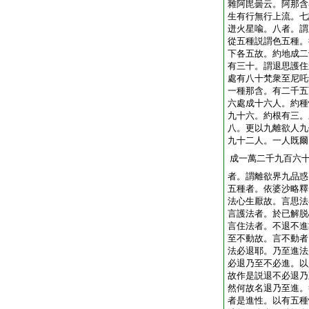
雜阿毘曇云。阿那含
生有行無行上流。七
迸火星喩。八者。謂
從五種説謂色五種。
下各五故。約地成二
有三十。謂退思護住
處有八十梵衆至尼吒
一種那含。有二千五
六處成十六人。約種
九十六。約根有三。
八。更以九離欲人九
九十二人。一人既爾
成一萬二千九百六
者。謂離欲界九品惑
五種者。依婆沙略釋
法心生厭故。言思法
言護法者。於已解脱
言住法者。不退不進
至不動故。言不動者
法必退耶。乃至進法
必退乃至不必進。以
故作是説退不必退乃
然何故名退乃至進。
者是進性。以有五種