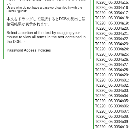
T0220_.05.0034a15
い。
T0220_.05.0034a16
Users who do not have a password can log in with the
userID "guest".
T0220_.05.0034a17
T0220_.05.0034a18
本文をドラッグして選択するとDDBの見出し語
T0220_.05.0034a19
検索結果が表示されます。
T0220_.05.0034a20
Select a portion of the text by dragging your
T0220_.05.0034a21
mouse to view all terms in the text contained in
T0220_.05.0034a22
the DDB. ・
T0220_.05.0034a23
T0220_.05.0034a24
Password Access Policies
T0220_.05.0034a25
T0220_.05.0034a26
T0220_.05.0034a27
T0220_.05.0034a28
T0220_.05.0034a29
T0220_.05.0034b01
T0220_.05.0034b02
T0220_.05.0034b03
T0220_.05.0034b04
T0220_.05.0034b05
T0220_.05.0034b06
T0220_.05.0034b07
T0220_.05.0034b08
T0220_.05.0034b09
T0220_.05.0034b10