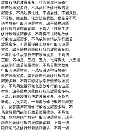
:
故修行般若波羅蜜多。諸菩薩摩訶薩修行
:
般若波羅蜜多時。不爲眞如故修行般若波
:
羅蜜多。不爲法界法性。不虚妄性。不變異性。
:
平等性。離生性。法定法住實際。虚空界不思
:
議界故修行般若波羅蜜多。諸菩薩摩訶薩
:
修行般若波羅蜜多時。不爲入正性離生故
:
修行般若波羅蜜多。不爲得不退轉地故修
:
行般若波羅蜜多。不爲成熟有情故修行般若
:
波羅蜜多。不爲嚴淨佛土故修行般若波羅
:
蜜多。諸菩薩摩訶薩修行般若波羅蜜多時。
:
不爲四念住故修行般若波羅蜜多。不爲四
:
正斷。四神足。五根。五力。七等覺支。八聖道
:
支故修行般若波羅蜜多。不爲苦聖諦故修
:
行般若波羅蜜多。不爲集滅道聖諦故修行
:
般若波羅蜜多。諸菩薩摩訶薩修行般若波
:
羅蜜多時。不爲四靜慮故修行般若波羅蜜
:
多。不爲四無量四無色定故修行般若波羅
:
蜜多。諸菩薩摩訶薩修行般若波羅蜜多時。
:
不爲八解脱故修行般若波羅蜜多。不爲八
:
勝處。九次第定。十遍處故修行般若波羅蜜
:
多。諸菩薩摩訶薩修行般若波羅蜜多時。不
:
爲空解脱門故修行般若波羅蜜多。不爲無
:
相。無願解脱門故修行般若波羅蜜多。諸菩
:
薩摩訶薩修行般若波羅蜜多時。不爲一切
:
陀羅尼門故修行般若波羅蜜多。不爲一切