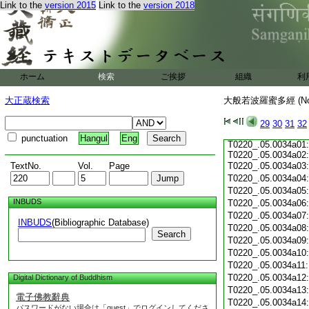
T0220_.05.0033c18
Link to the
version 2015
Link to the
version 2018
T0220_.05.0033c19
T0220_.05.0033c20
T0220_.05.0033c21
T0220_.05.0033c22
T0220_.05.0033c23
ホーム
検索
ご挨拶
組織
利
T0220_.05.0033c24
T0220_.05.0033c25
大正蔵検索
大般若波羅蜜多經 (N
T0220_.05.0033c26:
T0220_.05.0033c27:
T0220_.05.0033c28:
29
30
31
32
T0220_.05.0033c29:
punctuation
Hangul
Eng
T0220_.05.0034a01:
T0220_.05.0034a02:
TextNo.
Vol.
Page
T0220_.05.0034a03
T0220_.05.0034a04
T0220_.05.0034a05
INBUDS
T0220_.05.0034a06
T0220_.05.0034a07
INBUDS
(Bibliographic Database)
T0220_.05.0034a08
Search
T0220_.05.0034a09
T0220_.05.0034a10
T0220_.05.0034a11
T0220_.05.0034a12
Digital Dictionary of Buddhism
T0220_.05.0034a13
電子佛教辭典
T0220_.05.0034a14
パスワードがない場合は「guest」でログインしてくださ