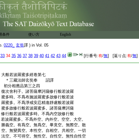
:
舍利子。修行般若波羅蜜多菩薩摩訶薩。不
:
作是念。我行般若波羅蜜多。不作是念。我不
:
行般若波羅蜜多。不作是念。我亦行亦不行
:
般若波羅蜜多。不作是念。我非行非不行般
:
若波羅蜜多。舍利子。修行般若波羅蜜多。菩
:
薩摩訶薩。與如是法相應故。當言與般若波
用条件
使い方
English
:
羅蜜多相應
:
大般若波羅蜜多經卷第六
o.
0220_
玄奘
譯 ) in Vol. 05
33
34
35
36
37
38
39
40
41
42
43
44
[行番号:
有
/
無
] [返り点:
有
/
無
]
:
大般若波羅蜜多經卷第七
:
＊三藏法師玄奘奉 詔譯
:
初分相應品第三之四
:
復次舍利子。諸菩薩摩訶薩修行般若波羅
:
蜜多時。不爲布施波羅蜜多故修行般若波
:
羅蜜多。不爲淨戒安忍精進靜慮般若波羅
:
蜜多故修行般若波羅蜜多。諸菩薩摩訶薩
:
修行般若波羅蜜多時。不爲内空故修行般
:
若波羅蜜多。不爲外空。内外空。空空。大空。
:
勝義空。有爲空。無爲空。畢竟空。無際空。散
:
空。無變異空。本性空。自相空。共相空。一切
:
法空。不可得空。無性空。自性空。無性自性空