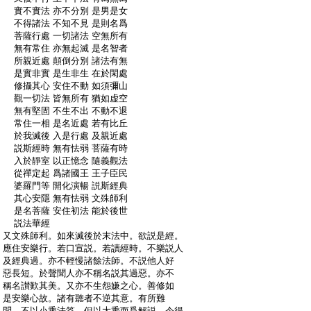
:
實不實法 亦不分別 是男是女
:
不得諸法 不知不見 是則名爲
:
菩薩行處 一切諸法 空無所有
:
無有常住 亦無起滅 是名智者
:
所親近處 顛倒分別 諸法有無
:
是實非實 是生非生 在於閑處
:
修攝其心 安住不動 如須彌山
:
觀一切法 皆無所有 猶如虚空
:
無有堅固 不生不出 不動不退
:
常住一相 是名近處 若有比丘
:
於我滅後 入是行處 及親近處
:
説斯經時 無有怯弱 菩薩有時
:
入於靜室 以正憶念 隨義觀法
:
從禪定起 爲諸國王 王子臣民
:
婆羅門等 開化演暢 説斯經典
:
其心安隱 無有怯弱 文殊師利
:
是名菩薩 安住初法 能於後世
:
説法華經
:
又文殊師利。如來滅後於末法中。欲説是經。
:
應住安樂行。若口宣説。若讀經時。不樂説人
:
及經典過。亦不輕慢諸餘法師。不説他人好
:
惡長短。於聲聞人亦不稱名説其過惡。亦不
:
稱名讃歎其美。又亦不生怨嫌之心。善修如
:
是安樂心故。諸有聽者不逆其意。有所難
:
問。不以小乘法答。但以大乘而爲解説。令得