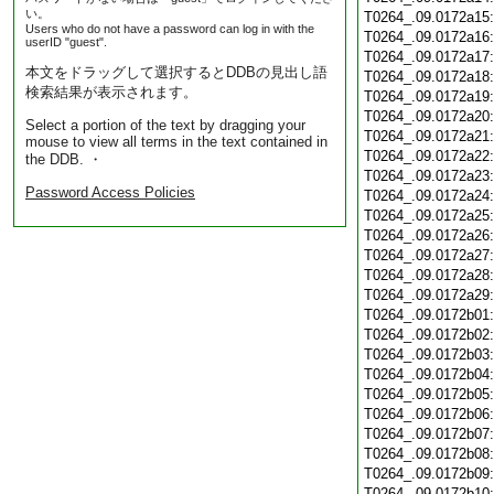
い。
T0264_.09.0172a15
Users who do not have a password can log in with the
T0264_.09.0172a16
userID "guest".
T0264_.09.0172a17
本文をドラッグして選択するとDDBの見出し語
T0264_.09.0172a18
検索結果が表示されます。
T0264_.09.0172a19
T0264_.09.0172a20
Select a portion of the text by dragging your
T0264_.09.0172a21
mouse to view all terms in the text contained in
T0264_.09.0172a22
the DDB. ・
T0264_.09.0172a23
Password Access Policies
T0264_.09.0172a24
T0264_.09.0172a25
T0264_.09.0172a26
T0264_.09.0172a27
T0264_.09.0172a28
T0264_.09.0172a29
T0264_.09.0172b01
T0264_.09.0172b02
T0264_.09.0172b03
T0264_.09.0172b04
T0264_.09.0172b05
T0264_.09.0172b06
T0264_.09.0172b07
T0264_.09.0172b08
T0264_.09.0172b09
T0264_.09.0172b10