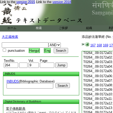
Link to the
version 2015
Link to the
version 2018
T0264_.09.0171c19
T0264_.09.0171c20
T0264_.09.0171c21
T0264_.09.0171c22
T0264_.09.0171c23
T0264_.09.0171c24
ホーム
検索
ご挨拶
組織
利
T0264_.09.0171c25
T0264_.09.0171c26
大正蔵検索
添品妙法蓮華經 (No.
T0264_.09.0171c27
T0264_.09.0171c28
167
168
169
17
T0264_.09.0171c29
punctuation
Hangul
Eng
T0264_.09.0172a01
T0264_.09.0172a02
TextNo.
Vol.
Page
T0264_.09.0172a03
T0264_.09.0172a04
T0264_.09.0172a05
INBUDS
T0264_.09.0172a06
T0264_.09.0172a07
INBUDS
(Bibliographic Database)
T0264_.09.0172a08
Search
T0264_.09.0172a09
T0264_.09.0172a10
T0264_.09.0172a11
Digital Dictionary of Buddhism
T0264_.09.0172a12
T0264_.09.0172a13
電子佛教辭典
T0264_.09.0172a14
パスワードがない場合は「guest」でログインしてくださ