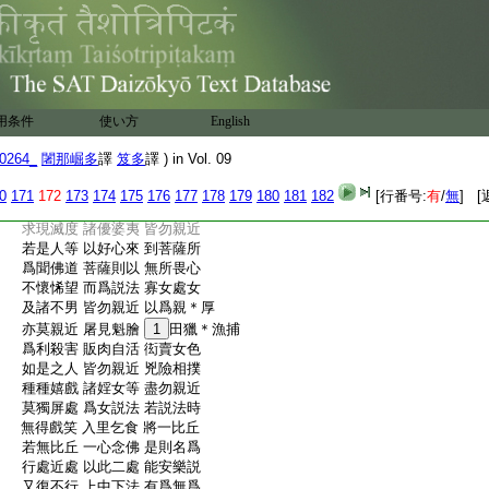
:
名無相實無所有。無量無邊無礙無障。但
:
以因縁有。從顛倒生故説常樂。觀如是法
:
相。是名菩薩摩訶薩第二親近處。爾時世尊。
:
欲重宣此義。而説偈言
:
若有菩薩 於後惡世 無怖畏心
:
欲説是經 應入行處 及親近處
用条件
使い方
English
:
常離國王 及國王子 大臣官長
:
兇險戲者 及旃陀羅 外道梵志
0264_
闍那崛多
譯
笈多
譯 ) in Vol. 09
:
亦不親近 増上慢人 貪著小乘
:
三藏學者 破戒比丘 名字羅漢
0
171
172
173
174
175
176
177
178
179
180
181
182
[行番号:
有
/
無
] [
:
及比丘尼 好戲笑者 深著五欲
:
求現滅度 諸優婆夷 皆勿親近
:
若是人等 以好心來 到菩薩所
:
爲聞佛道 菩薩則以 無所畏心
:
不懷悕望 而爲説法 寡女處女
:
及諸不男 皆勿親近 以爲親＊厚
:
亦莫親近 屠見魁膾
1
田獵＊漁捕
:
爲利殺害 販肉自活 衒賣女色
:
如是之人 皆勿親近 兇險相撲
:
種種嬉戲 諸婬女等 盡勿親近
:
莫獨屏處 爲女説法 若説法時
:
無得戲笑 入里乞食 將一比丘
:
若無比丘 一心念佛 是則名爲
:
行處近處 以此二處 能安樂説
:
又復不行 上中下法 有爲無爲