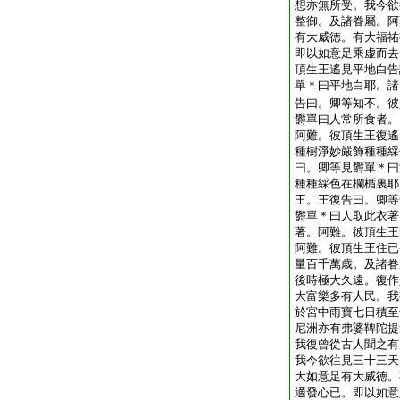
想亦無所受。我今欲
整御。及諸眷屬。阿
有大威徳。有大福祐
即以如意足乘虚而去
頂生王遙見平地白告
單＊曰平地白耶。諸
告曰。卿等知不。彼
欝單曰人常所食者。
阿難。彼頂生王復遙
種樹淨妙嚴飾種種綵
曰。卿等見欝單＊曰
種種綵色在欄楯裏耶
王。王復告曰。卿等
欝單＊曰人取此衣著
著。阿難。彼頂生王
阿難。彼頂生王住已
量百千萬歳。及諸眷
後時極大久遠。復作
大富樂多有人民。我
於宮中雨寶七日積至
尼洲亦有弗婆鞞陀提
我復曾從古人聞之有
我今欲往見三十三天
大如意足有大威徳。
適發心已。即以如意