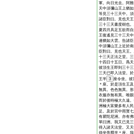
軍。向日光去。阿難
天中須彌山王上猶如
等見三十三天中。須
諸臣對曰。見也天王
三十三天晝度樹也。
夏四月具足五欲而自
王復遙見三十三天中
邊猶如大雲。告諸臣
中須彌山王上近於南
臣對曰。見也天王。
十三天正法之堂。三
十四日十五日。爲天
彼頂生王即到三十三
三天已即入法堂。於
王半
3
座令坐。彼
＊座。於是頂生王及
無異。色色無異。形
衣服亦無有異。唯眼
而於後時極大久遠。
洲極大富樂多有人民
足。及於宮中雨寳七
有瞿陀尼洲。亦有弗
單曰洲。我又已見三
得入諸天法堂。又天
得坐帝釋半＊座。我