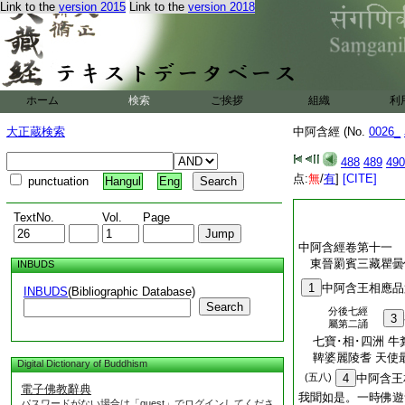
Link to the
version 2015
Link to the
version 2018
ホーム
検索
ご挨拶
組織
利
大正蔵検索
中阿含經 (No.
0026_
488
489
490
点:
無
/
有
]
[CITE]
punctuation
Hangul
Eng
TextNo.
Vol.
Page
中阿含經卷第十一
東晉罽賓三藏瞿
INBUDS
1
中阿含王相應品
INBUDS
(Bibliographic Database)
Search
分後七經
3
屬第二誦
七寶･相･四洲 牛
鞞婆麗陵耆 天使
Digital Dictionary of Buddhism
(五八)
4
中阿含王
電子佛教辭典
我聞如是。一時佛遊
パスワードがない場合は「guest」でログインしてくださ