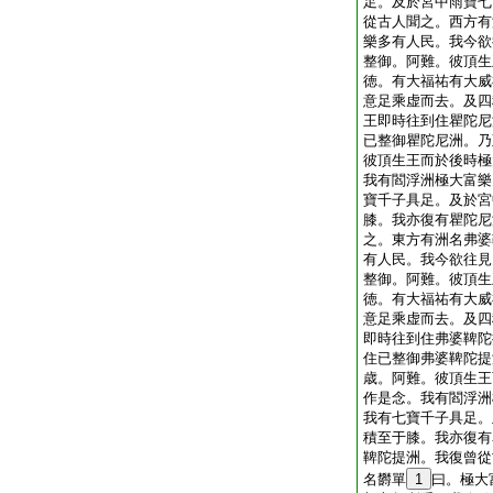
足。及於宮中雨寶七
從古人聞之。西方有
樂多有人民。我今欲
整御。阿難。彼頂生
徳。有大福祐有大威
意足乘虚而去。及四
王即時往到住瞿陀尼
已整御瞿陀尼洲。乃
彼頂生王而於後時極
我有閻浮洲極大富樂
寶千子具足。及於宮
膝。我亦復有瞿陀尼
之。東方有洲名弗婆
有人民。我今欲往見
整御。阿難。彼頂生
徳。有大福祐有大威
意足乘虚而去。及四
即時往到住弗婆鞞陀
住已整御弗婆鞞陀提
歳。阿難。彼頂生王
作是念。我有閻浮洲
我有七寶千子具足。
積至于膝。我亦復有
鞞陀提洲。我復曾從
名欝單
1
曰。極大