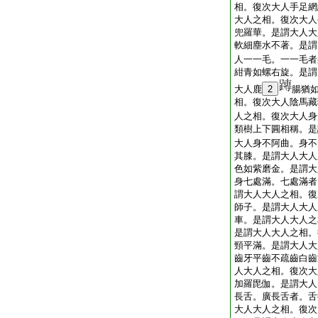
相。復次大人手足網
大人之相。復次大人
兜羅華。是謂大人大
軟細塵水不著。是謂
人一一毛。一一毛者
紺青如螺右旋。是謂
大人鹿
2
腸猶
相。復次大人陰馬藏
人之相。復次大人身
類樹上下圓相稱。是
大人身不阿曲。身不
其膝。是謂大人大人
色如紫磨金。是謂大
身七處滿。七處滿者
謂大人大人之相。復
師子。是謂大人大人
車。是謂大人大人之
是謂大人大人之相。
頸平滿。是謂大人大
齒牙平齒不疏齒白齒
人大人之相。復次大
加羅毘伽。是謂大人
長舌。廣長舌者。舌
大人大人之相。復次