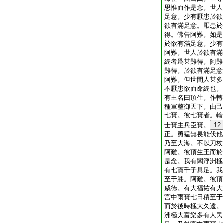
思惟而作是念。世人
足意。少有厭患於欲
欲有滿足意。厭患於
得。佛告阿難。如是
於欲有滿足意。少有
阿難。世人於欲有滿
終者爲甚難得。阿難
難得。於欲有滿足意
阿難。但世間人甚多
不厭患欲而命終也。
有王名曰頂生。作轉
種軍整御天下。由己
七寶。彼七寶者。輪
士寶主兵臣寶。
12
正。勇猛無畏能伏他
乃至大海。不以刀杖
阿難。彼頂生王而於
是念。我有閻浮洲極
有七寶千子具足。我
至于膝。阿難。彼頂
威徳。有大福祐有大
宮中雨寶七日積至于
而於後時極大久遠。
洲極大富樂多有人民