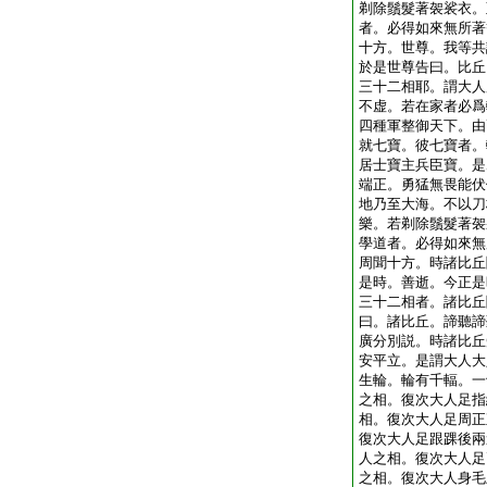
剃除鬚髮著袈裟衣。
者。必得如來無所著
十方。世尊。我等共
於是世尊告曰。比丘
三十二相耶。謂大人
不虚。若在家者必爲
四種軍整御天下。由
就七寶。彼七寶者。
居士寶主兵臣寶。是
端正。勇猛無畏能伏
地乃至大海。不以刀
樂。若剃除鬚髮著袈
學道者。必得如來無
周聞十方。時諸比丘
是時。善逝。今正是
三十二相者。諸比丘
曰。諸比丘。諦聽諦
廣分別説。時諸比丘
安平立。是謂大人大
生輪。輪有千輻。一
之相。復次大人足指
相。復次大人足周正
復次大人足跟踝後兩
人之相。復次大人足
之相。復次大人身毛