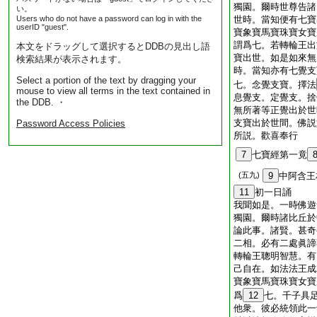
獨園。爾時世尊告諸
い。
Users who do not have a password can log in with the
世時。當知便有七寶
userID "guest".
寶象寶馬寶珠寶女寶
謂爲七。若轉輪王出
本文をドラッグして選択するとDDBの見出し語
寶出世。如是如來無
検索結果が表示されます。
時。當知亦有七覺支
Select a portion of the text by dragging your
七。念覺支寶。擇法
mouse to view all terms in the text contained in
息覺支。定覺支。捨
the DDB. ・
無所著等正覺出於世
支寶出於世間。佛説
Password Access Policies
所説。歡喜奉行
7
七寶經第一竟
(五九)
9
中阿含王
11
初一日誦
我聞如是。一時佛遊
獨園。爾時諸比丘於
論此事。諸賢。甚奇
二相。必有二處眞諦
轉輪王聰明智慧。有
己自在。如法法王成
寶象寶馬寶珠寶女寶
爲
12
七。千子具
他衆。彼必統領此一