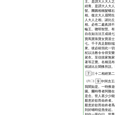
王。是謂大人大人之
紺青。是謂大人大人
髻。團圓相稱髮螺右
相。復次大人眉間生
人大人之相。諸比丘
相。必有二處眞諦不
輪王。聰明智慧。有
自在如法法王成就七
寶馬寶珠寶女寶居士
七。千子具足顏貎端
衆。彼必統領此一切
杖以法教令令得安樂
裟衣。至信捨家無家
著等正覺。名稱流布
彼諸比丘聞佛所説。
7
三十二相經第二
(六〇)
9
中阿含王
我聞如是。一時佛遊
園。爾時尊者阿難在
是念。世人甚少少能
厭患於欲而命終者。
厭患於欲而命終者爲
則於晡時從燕坐起。
却住一面白曰。世尊