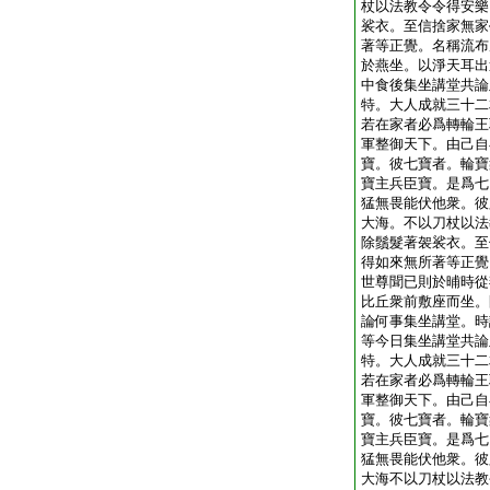
杖以法教令令得安樂
裟衣。至信捨家無家
著等正覺。名稱流布
於燕坐。以淨天耳出
中食後集坐講堂共論
特。大人成就三十二
若在家者必爲轉輪王
軍整御天下。由己自
寶。彼七寶者。輪寶
寶主兵臣寶。是爲七
猛無畏能伏他衆。彼
大海。不以刀杖以法
除鬚髮著袈裟衣。至
得如來無所著等正覺
世尊聞已則於晡時從
比丘衆前敷座而坐。
論何事集坐講堂。時
等今日集坐講堂共論
特。大人成就三十二
若在家者必爲轉輪王
軍整御天下。由己自
寶。彼七寶者。輪寶
寶主兵臣寶。是爲七
猛無畏能伏他衆。彼
大海不以刀杖以法教