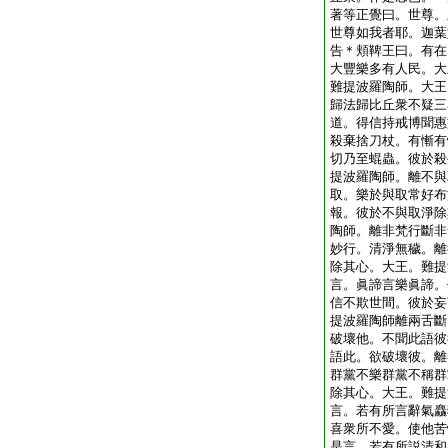
著等正覺曰。世尊。
世尊如我者耶。迦葉
告＊頬鞞王曰。有在
大豐樂多有人民。大
難提波羅陶師。大王
歸法歸比丘衆不疑三
道。得信持戒博聞惠
殺棄捨刀杖。有慚有
切乃至蜫蟲。彼於殺
提波羅陶師。離不與
取。樂於與取常好布
報。彼於不與取淨除
陶師。離非梵行斷非
妙行。清淨無穢。離
除其心。大王。難提
言。眞諦言樂眞諦。
信不欺世間。彼於妄
提波羅陶師離兩舌斷
破壞他。不聞此語彼
語此。欲破壞彼。離
群黨不樂群黨不稱群
除其心。大王。難提
言。若有所言辭氣麤
喜衆所不愛。使他苦
是言。若有所説清和