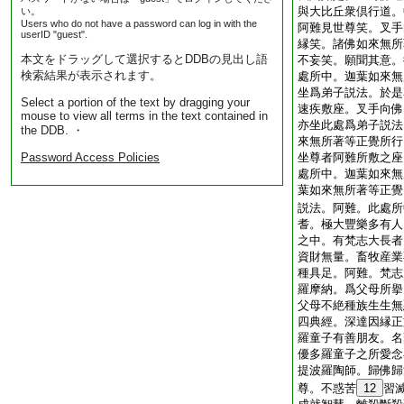
與大比丘衆倶行道。
い。
Users who do not have a password can log in with the
阿難見世尊笑。叉手
userID "guest".
縁笑。諸佛如來無所
本文をドラッグして選択するとDDBの見出し語
不妄笑。願聞其意。
検索結果が表示されます。
處所中。迦葉如來無
坐爲弟子説法。於是
Select a portion of the text by dragging your
速疾敷座。叉手向佛
mouse to view all terms in the text contained in
亦坐此處爲弟子説法
the DDB. ・
來無所著等正覺所行
Password Access Policies
坐尊者阿難所敷之座
處所中。迦葉如來無
葉如來無所著等正覺
説法。阿難。此處所
耆。極大豐樂多有人
之中。有梵志大長者
資財無量。畜牧産業
種具足。阿難。梵志
羅摩納。爲父母所擧
父母不絶種族生生無
四典經。深達因縁正
羅童子有善朋友。名
優多羅童子之所愛念
提波羅陶師。歸佛歸
尊。不惑苦
12
習