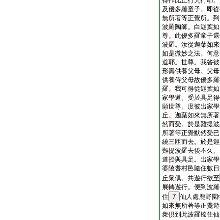
得作比丘行梵行耶。
及優多羅童子。即從
無所著等正覺所。到
波羅陶師。白迦葉如
尊。此優多羅童子還
波羅。汝從迦葉如來
如是微妙之法。何意
道耶。世尊。我答彼
形壽供養父母。父母
供養侍父母故優多羅
羅。我可得從迦葉如
家學道。受於具足得
願世尊。度彼出家學
丘。迦葉如來無所著
然而受。於是難提波
所著等正覺默然受已
繞三匝而去。於是迦
難提波羅去後不久。
道授與具足。出家學
婆陵耆村邑隨住數日
丘衆倶。共遊行欲至
展轉遊行。便到波羅
住
7
仙人處鹿野園
如來無所著等正覺遊
衆倶到此波羅㮈住仙