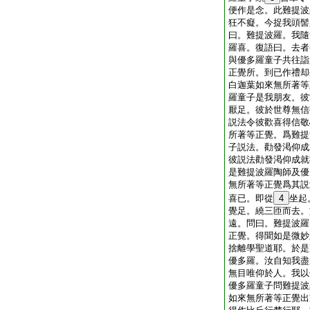
便作是念。此難提波
狂不癡。今捉我頭髻
曰。難提波羅。我隨
羅喜。復語曰。去者
與優多羅童子共往詣
正覺所。到已作禮却
白迦葉如來無所著等
羅童子是我朋友。彼
厭足。彼於世尊無信
説法令彼歡喜得信敬
所著等正覺。爲難提
子説法。勸發渇仰成
彼説法勸發渇仰成就
是難提波羅陶師及優
無所著等正覺爲其説
喜已。即從
4
坐起
覺足。繞三匝而去。
遠。問曰。難提波羅
正覺。得聞如是微妙
捨離學聖道耶。於是
優多羅。汝自知我盡
無目唯仰於人。我以
優多羅童子問難提波
如來無所著等正覺出