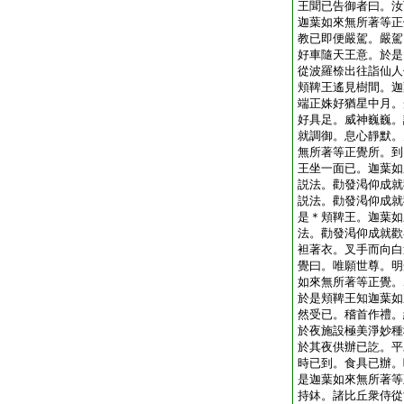
王聞已告御者曰。汝
迦葉如來無所著等正
教已即便嚴駕。嚴駕
好車隨天王意。於是
從波羅㮈出往詣仙人
頬鞞王遙見樹間。迦
端正姝好猶星中月。
好具足。威神巍巍。
就調御。息心靜默。
無所著等正覺所。到
王坐一面已。迦葉如
説法。勸發渇仰成就
説法。勸發渇仰成就
是＊頬鞞王。迦葉如
法。勸發渇仰成就歡
袒著衣。叉手而向白
覺曰。唯願世尊。明
如來無所著等正覺。
於是頬鞞王知迦葉如
然受已。稽首作禮。
於夜施設極美淨妙種
於其夜供辦已訖。平
時已到。食具已辦。
是迦葉如來無所著等
持鉢。諸比丘衆侍從