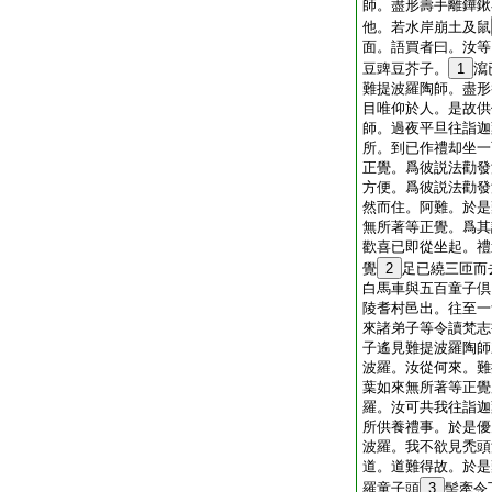
師。盡形壽手離鏵鍬
他。若水岸崩土及鼠
面。語買者曰。汝等
豆豍豆芥子。
1
瀉
難提波羅陶師。盡形
目唯仰於人。是故供
師。過夜平旦往詣迦
所。到已作禮却坐一
正覺。爲彼説法勸發
方便。爲彼説法勸發
然而住。阿難。於是
無所著等正覺。爲其
歡喜已即從坐起。禮
覺
2
足已繞三匝而
白馬車與五百童子倶
陵耆村邑出。往至一
來諸弟子等令讀梵志
子遙見難提波羅陶師
波羅。汝從何來。難
葉如來無所著等正覺
羅。汝可共我往詣迦
所供養禮事。於是優
波羅。我不欲見禿頭
道。道難得故。於是
羅童子頭
3
髻牽令