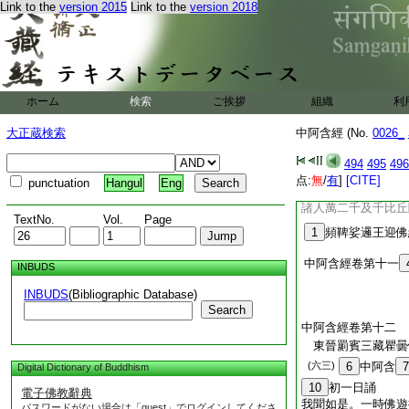
Link to the
version 2015
Link to the
version 2018
無欲。無欲已便得解
生已盡。梵行已立所
如眞。佛説此法時。
邏。遠塵離垢。諸法
陀諸人萬二千。遠塵
是摩竭陀王洗尼頻鞞
ホーム
検索
ご挨拶
組織
利
淨法斷疑度惑。更無
有猶豫。已住果證。
大正蔵検索
中阿含經 (No.
0026_
即從＊坐起稽首佛足
於佛法及比丘衆。唯
494
495
496
塞。從今日始終身自
点:
無
/
有
]
[CITE]
punctuation
Hangul
Eng
是。摩竭陀王洗尼頻
諸人萬二千及千比丘
TextNo.
Vol.
Page
1
頻鞞娑邏王迎佛
中阿含經卷第十一
INBUDS
INBUDS
(Bibliographic Database)
Search
中阿含經卷第十二
東晉罽賓三藏瞿曇
(六三)
6
中阿含
7
Digital Dictionary of Buddhism
10
初一日誦
電子佛教辭典
我聞如是。一時佛遊
パスワードがない場合は「guest」でログインしてくださ