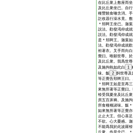
在比丘衆上敷座而坐
及比丘衆坐已。自行
種豐饒食噉含消。手
訖收器行澡水竟。敷
＊頬鞞王坐已。迦葉
説法。勸發渇仰成就
説法。勸發渇仰成就
是＊頬鞞王。迦葉如
法。勸發渇仰成就歡
袒著衣。叉手而向白
覺曰。唯願世尊。於
及比丘衆。我爲世尊
及施拘執如此白
1
味。飯
2
飼世尊及
等正覺告頬鞞王曰。
＊頬鞞王如是至再三
來無所著等正覺曰。
㮈受我夏坐及比丘衆
房五百床褥。及施拘
所食種種諸味。飯＊
如來無所著等正覺亦
止止大王。但心喜足
不欲。心大憂慼。迦
不能爲我於此波羅㮈
丘衆。作是念已。＊