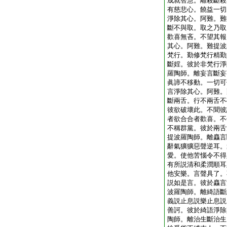
成就智慧。離殺斷殺
有慈悲心。饒益一切
淨除其心。阿難。難
斷不與取。取之乃取
歡喜無吝。不望其報
其心。阿難。難提波
梵行。勤修梵行精勤
斷婬。彼於非梵行淨
羅陶師。離妄言斷妄
眞諦不移動。一切可
言淨除其心。阿難。
斷兩舌。行不兩舌不
彼欲破壞此。不聞彼
者欲合合者歡喜。不
不稱群黨。彼於兩舌
提波羅陶師。離麤言
辭氣獷獷惡聲逆耳。
愛。使他苦惱令不得
有所説清和柔潤順耳
他安樂。言聲具了。
説如是言。彼於麤言
波羅陶師。離綺語斷
義説止息説樂止息説
善訶。彼於綺語淨除
陶師。離治生斷治生