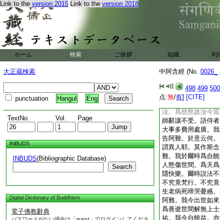
Link to the
version 2015
Link to the
version 2018
王説法。勸發渇仰成
爲彼説法。勸發渇仰
去。時＊頬鞞王於迦
去後不久便勅侍者。
載滿白粳米王之所食
波羅陶師家。而語之
ホーム
検索
ご挨拶
組織
利
車載滿白＊粳米王之
王送來餉汝。爲慈愍
大正蔵検索
中阿含經 (No.
0026_
者受王教已。以五百
之所食種種諸味。送
498
499
500
已語曰。難提波羅陶
点:
無
/
有
]
[CITE]
punctuation
Hangul
Eng
＊粳米王之所食種種
汝。爲慈愍故汝今當
TextNo.
Vol.
Page
師辭讓不受。語侍者
大事多費用處廣。我
告阿難。於意云何。
INBUDS
謂異人耶。莫作斯念
難。我於爾時爲自饒
INBUDS
(Bibliographic Database)
人愍傷世間。爲天爲
Search
隱快樂。爾時説法不
不究竟梵行。不究竟
生老病死啼哭憂慼。
Digital Dictionary of Buddhism
阿難。我今出世如來
爲善逝世間解無上士
電子佛教辭典
祐。我今自饒益。亦
パスワードがない場合は「guest」でログインしてくださ