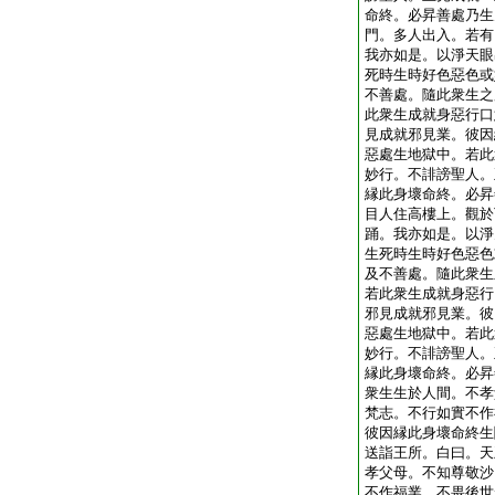
命終。必昇善處乃生
門。多人出入。若有
我亦如是。以淨天眼
死時生時好色惡色或
不善處。隨此衆生之
此衆生成就身惡行口
見成就邪見業。彼因
惡處生地獄中。若此
妙行。不誹謗聖人。
縁此身壞命終。必昇
目人住高樓上。觀於
踊。我亦如是。以淨
生死時生時好色惡色
及不善處。隨此衆生
若此衆生成就身惡行
邪見成就邪見業。彼
惡處生地獄中。若此
妙行。不誹謗聖人。
縁此身壞命終。必昇
衆生生於人間。不孝
梵志。不行如實不作
彼因縁此身壞命終生
送詣王所。白曰。天
孝父母。不知尊敬沙
不作福業。不畏後世