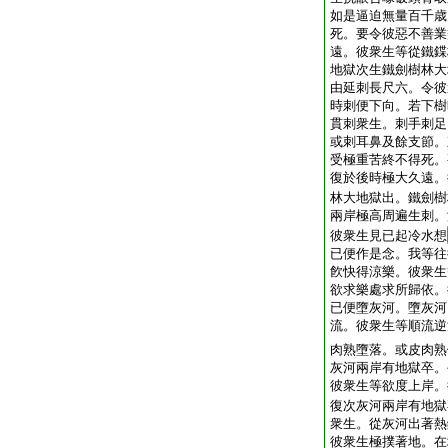
如是逼迫無量百千歳
死。要令彼惡不善業
遠。彼衆生等從鐵鍱
地獄次生鐵劍樹林大
由延刺長尺六。令彼
時刺便下向。若下樹
貫刺衆生。刺手刺足
或刺耳鼻及餘支節。
受極重苦終不得死。
復於後時極大久遠。
林大地獄出。鐵劍樹
兩岸極高周遍生刺。
彼衆生見已起冷水想
已便作是念。我等往
飮快得涼樂。彼衆生
欲求樂處求所歸依。
已便墮灰河。墮灰河
流。彼衆生等順流逆
肉熟墮落。或皮肉熟
灰河兩岸有地獄卒。
彼衆生等欲度上岸。
復次灰河兩岸有地獄
衆生。從灰河出著熱
彼衆生極撲著地。在