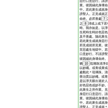
惡行口意惡行。誹謗
業。彼因縁此身壞命
中。若此衆生成就身
謗聖人。正見成就正
命終。必昇善處
7
之
8
渧或上或下若
時。我亦如是。以淨
生死時生時好色惡色
及不善處。隨此衆生
若此衆生成就身惡行
邪見成就邪見業。彼
至惡處生地獄中。若
口意妙行。不誹謗聖
彼因縁此身壞命終。
猶
10
琉璃珠清淨
以妙繩。或青或黄或
處觀此＊琉璃珠。清
善治貫以妙繩。或青
是以淨天眼出過於人
好色惡色或妙不妙。
此衆生之所作業。見
身惡行口意惡行。誹
業。彼因縁此身壞命
中。若此衆生成就身
謗聖人。正見成就＊