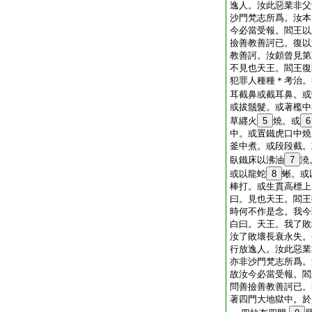
逸人。汝此惡業非父
沙門梵志所爲。汝本
今必當受報。閻王以
撿善教善訶已。復以
教善訶。汝頗曾見第
不見也天王。閻王復
犯罪人種種＊考治。
耳截鼻或截耳鼻。或
或拔鬚髮。或著檻中
草纒火
5
燒。或
6
中。或置鐵虎口中燒
釜中煮。或段段截。
臥鐵床以沸油
7
澆
或以龍蛇
8
蜥。或
棒打。或生貫高標上
曰。見也天王。閻王
時何不作是念。我今
白曰。天王。我了敗
汝了敗壞長衰永失。
行放逸人。汝此惡業
亦非沙門梵志所爲。
故汝今必當受報。閻
問善撿善教善訶已。
著四門大地獄中。於