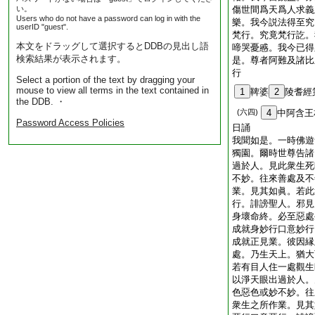
い。
傷世間爲天爲人求義
Users who do not have a password can log in with the
樂。我今説法得至究
userID "guest".
梵行。究竟梵行訖。
本文をドラッグして選択するとDDBの見出し語
啼哭憂慼。我今已得
検索結果が表示されます。
是。尊者阿難及諸比
行
Select a portion of the text by dragging your
mouse to view all terms in the text contained in
1
鞞婆
2
陵耆經
the DDB. ・
(六四)
4
中阿含王
Password Access Policies
日誦
我聞如是。一時佛遊
獨園。爾時世尊告諸
過於人。見此衆生死
不妙。往來善處及不
業。見其如眞。若此
行。誹謗聖人。邪見
身壞命終。必至惡處
成就身妙行口意妙行
成就正見業。彼因縁
處。乃生天上。猶大
若有目人住一處觀生
以淨天眼出過於人。
色惡色或妙不妙。往
衆生之所作業。見其