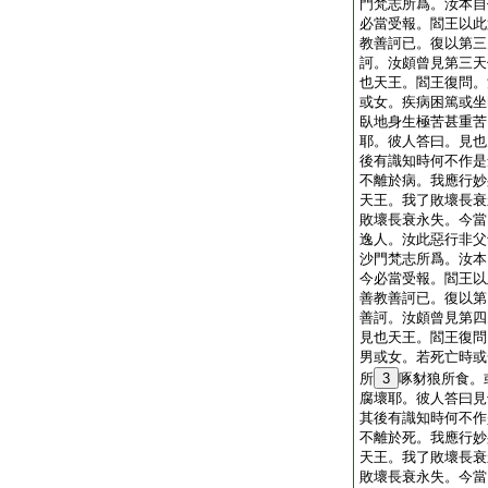
門梵志所爲。汝本自
必當受報。閻王以此
教善訶已。復以第三
訶。汝頗曾見第三天
也天王。閻王復問。
或女。疾病困篤或坐
臥地身生極苦甚重苦
耶。彼人答曰。見也
後有識知時何不作是
不離於病。我應行妙
天王。我了敗壞長衰
敗壞長衰永失。今當
逸人。汝此惡行非父
沙門梵志所爲。汝本
今必當受報。閻王以
善教善訶已。復以第
善訶。汝頗曾見第四
見也天王。閻王復問
男或女。若死亡時或
所
3
啄豺狼所食。
腐壞耶。彼人答曰見
其後有識知時何不作
不離於死。我應行妙
天王。我了敗壞長衰
敗壞長衰永失。今當