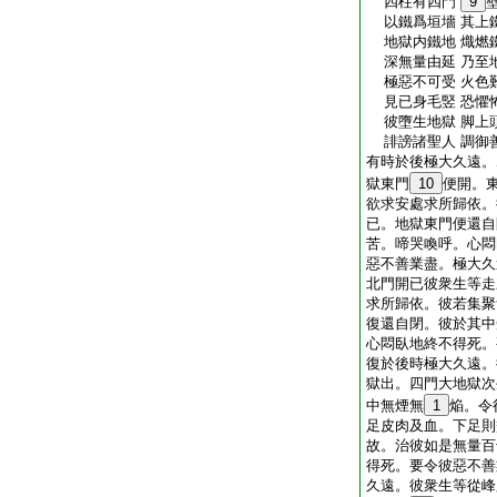
四柱有四門
9
以鐵爲垣墻 其上
地獄内鐵地 熾燃
深無量由延 乃至
極惡不可受 火色
見已身毛竪 恐懼
彼墮生地獄 脚上
誹謗諸聖人 調御
有時於後極大久遠。
獄東門
10
便開。
欲求安處求所歸依。
已。地獄東門便還自
苦。啼哭喚呼。心悶
惡不善業盡。極大久
北門開已彼衆生等走
求所歸依。彼若集聚
復還自閉。彼於其中
心悶臥地終不得死。
復於後時極大久遠。
獄出。四門大地獄次
中無煙無
1
焔。令
足皮肉及血。下足則
故。治彼如是無量百
得死。要令彼惡不善
久遠。彼衆生等從峰