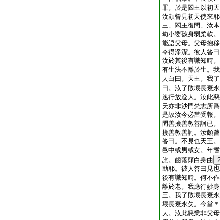
罪。於是閻王以初天
汝頗曾見初天使來耶
王。閻王復問。汝本
幼小嬰孩身弱柔軟。
能語父母。父母抱移
令得淨潔。彼人答曰
汝於其後有識知時。
有生法不離於生。我
人白曰。天王。我了
曰。汝了敗壞長衰永
逸行放逸人。汝此惡
天亦非沙門梵志所爲
是故汝今必當受報。
問善撿善教善訶已。
撿善教善訶。汝頗曾
答曰。不見也天王。
邑中或男或女。年耆
訖。齒落頭白身曲
動耶。彼人答曰見也
後有識知時。何不作
離於老。我應行妙身
王。我了敗壞長衰永
壞長衰永失。今當＊
人。汝此惡業非父母