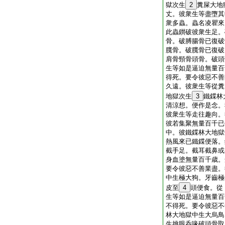
獄次生
2
糞屎大地
丈。彼衆生等盡墮其
衆多蟲。蟲名凌瞿來
此蟲鑚破彼衆生足。
骨。破膊腸骨已復破
臗骨。破臗骨已復破
肩骨頸骨頭骨。破頭
生等如是逼迫無量百
得死。要令彼惡不善
久遠。彼衆生等從糞
地獄次生
3
鐵鍱林
清涼想。便作是念。
彼衆生等走往趣向。
彼若集聚無量百千已
中。彼鐵鍱林大地獄
熱風來已鐵鍱便落。
截手足。截耳截鼻或
身血塗無量百千歳。
要令彼惡不善業盡。
中生極大狗。牙齒極
皮至
4
頭便食。從
生等如是逼迫無量百
不得死。要令彼惡不
林大地獄中生大烏鳥
生挑眼呑喙破頭骨取