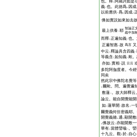
也。釋
阿羅訶如是
二
義
也。此徳爲
因成
一
レ
以前應供
爲
因成
一
レ
二
佛如實説如來如去
智論正
最上供養
耶
一
疏中加
而釋
正遍知義
也。
二
一
正遍智惠
故
又
爲言
一
中云
釋論具含四義
二
一
等義含
如知義
歟。
二
一
亦如
實相
説
云云
二
一
多陀阿伽度者。今經
同矣
然此宗中佛陀名覺等
爾歟。問。遍覺遍
レ
敷蓮
。故大師釋云
一
論云。能自開覺能開
如
蓮華開
故名
一
二
一
二
爾覺義何但密義耶。
開覺義雖
通
顯開敷
レ
レ
佛故云
亦能開敷一
レ
二
華有
當體譬喩
。譬
二
一
十九云。觀
於
自心
下
二