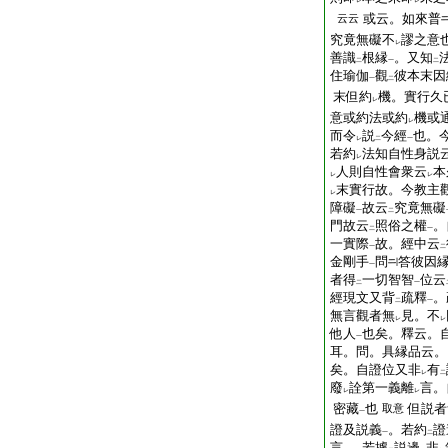
レ
レ
或云。如來普
云云
究竟無礙不
謬之意
レ
善識
根縁
。又知
二
一
二
住瑜伽
觀
彼本末因
一
二
末但約
機。實行久
レ
意或約法或約
機或
レ
而令
説
今經
也。
レ
二
一
若約
法知自性身説
レ
人則自性會衆云
本
レ
レ
末實行故。今教主
レ
障礙
故云
究竟無礙
一
二
門故云
照俗之權
。
二
一
一實際
故。經中云
一
二
金剛手
問
答彼因
一
者得
一切智智
位云
二
一
經現文又背
疏釋
。
二
一
無言觀者無
見。不
レ
レ
他人
也矣。釋云。
一
耳。問。具縁品云。
矣。自證位又非
有
レ
二
廢
詮第一義離
言。
レ
レ
密藏
也
但説者
取意
一
證及説義
。若約
證
一
二
言
。若據
説邊
非