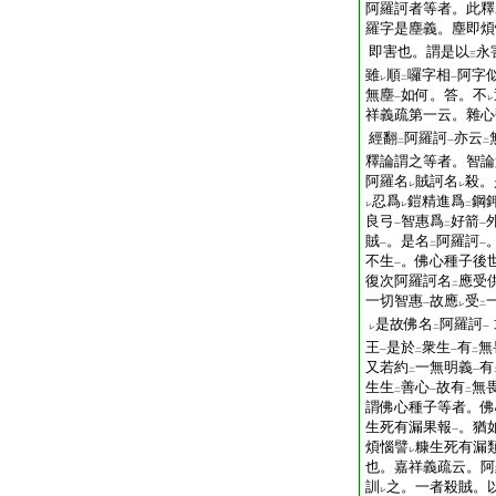
阿羅訶者等者。此釋
羅字是塵義。塵即煩
即害也。謂是以
永
三
雖
順
囉字相
阿字
レ
二
一
無塵
如何。答。不
一
レ
祥義疏第一云。雜心
經翻
阿羅訶
亦云
二
一
二
釋論謂之等者。智論
阿羅名
賊訶名
殺。
レ
レ
忍爲
鎧精進爲
鋼
レ
レ
二
良弓
智惠爲
好箭
一
二
一
賊
。是名
阿羅訶
一
二
一
不生
。佛心種子後
一
復次阿羅訶名
應受
二
一切智惠
故應
受
一
レ
二
是故佛名
阿羅訶
レ
二
一
王
是於
衆生
有
無
一
二
一
二
又若約
一無明義
有
二
一
生生
善心
故有
無
二
一
二
謂佛心種子等者。佛
生死有漏果報
。猶
一
煩惱譬
糠生死有漏
レ
也。嘉祥義疏云。阿
訓
之。一者殺賊。
レ