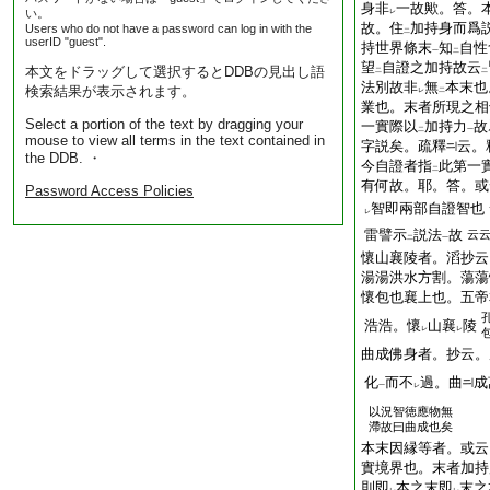
身非
一故歟。答。
い。
レ
故。住
加持身而爲
Users who do not have a password can log in with the
二
userID "guest".
持世界條末
知
自性
一
二
望
自證之加持故云
本文をドラッグして選択するとDDBの見出し語
二
二
法別故非
無
本末也
検索結果が表示されます。
レ
二
業也。末者所現之相
Select a portion of the text by dragging your
一實際以
加持力
故
二
一
mouse to view all terms in the text contained in
字説矣。疏釋
云。
the DDB. ・
今自證者指
此第一
二
有何故。耶。答。或
Password Access Policies
智即兩部自證智也
レ
雷譬示
説法
故
云
二
一
懷山襄陵者。滔抄云
湯湯洪水方割。蕩蕩
懷包也襄上也。五帝
浩浩。懷
山襄
陵
レ
レ
曲成佛身者。抄云。
化
而不
過。曲
成
一
レ
以況智徳應物無
滯故曰曲成也矣
本末因縁等者。或云
實境界也。末者加持
則即
本之末即
末之