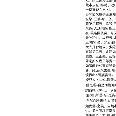
歟。已上總釋上所
レ
梵本云至
得明了
別
二
一
一切智智之文
也
一
云何如來應供正遍知
但擧
三號
耶。答。
二
一
疏第二釋云。略説
二
來爲
人應供爲
斷正
レ
レ
在
義略圓故矣。今
レ
天竺語也。故經云
二
三佛陀
矣。梵云
但
一
二
大品幷智論云。多陀
玄賛第二云。多陀如
應義。三正義。藐等
即是如來應正等覺十
如諸佛乘如實道等者
佛。何論
來去義
耶
二
一
境界出
過語言道
一
授與人
住
如
斯智
一
中
レ
上
佛之理
自然而證知
一
謂自證境界○出
過
住
如
斯理
名
之爲
二
レ
一
レ
自然而證來也
當
文
如實道
之義。自然
一
也。又自證境言斷是
即來義也。非
同
顯