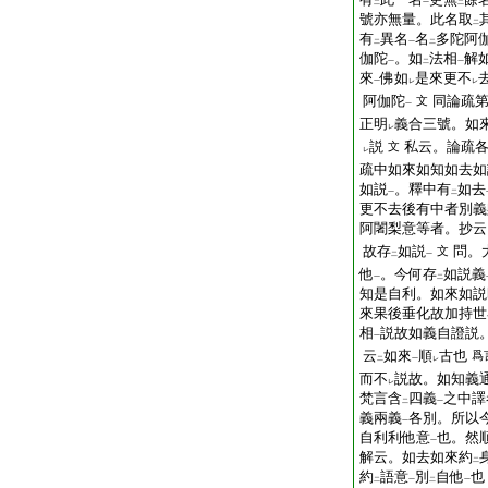
二
一
二
號亦無量。此名取
二
有
異名
名
多陀阿
二
一
二
伽陀
。如
法相
解
一
二
一
來
佛如
是來更不
一
レ
レ
阿伽陀
同論疏
文
一
正明
義合三號。如
レ
説
私云。論疏
文
レ
疏中如來如知如去如
如説
。釋中有
如去
一
二
更不去後有中者別義
阿闍梨意等者。抄云
故存
如説
問。
文
二
一
他
。今何存
如説義
一
二
知是自利。如來如説
來果後垂化故加持世
相
説故如義自證説
一
云
如來
順
古也
爲
二
一
レ
而不
説故。如知義
レ
梵言含
四義
之中譯
二
一
義兩義
各別。所以
一
自利利他意
也。然
一
解云。如去如來約
二
約
語意
別
自他
也
二
一
二
一