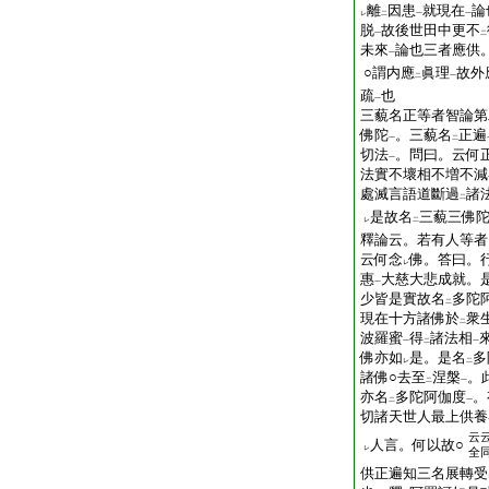
離
因患
就現在
論
レ
二
一
一
脱
故後世田中更不
一
二
未來
論也三者應供
一
○謂内應
眞理
故外
二
一
疏
也
一
三藐名正等者智論第
佛陀
。三藐名
正遍
一
二
切法
。問曰。云何
一
法實不壞相不増不減
處滅言語道斷過
諸
二
是故名
三藐三佛
レ
二
釋論云。若有人等者
云何念
佛。答曰。
レ
惠
大慈大悲成就。
一
少皆是實故名
多陀
二
現在十方諸佛於
衆
二
波羅蜜
得
諸法相
一
二
一
佛亦如
是。是名
多
レ
二
諸佛○去至
涅槃
。
二
一
亦名
多陀阿伽度
。
二
一
切諸天世人最上供養
云
人言。何以故○
レ
全
供正遍知三名展轉受