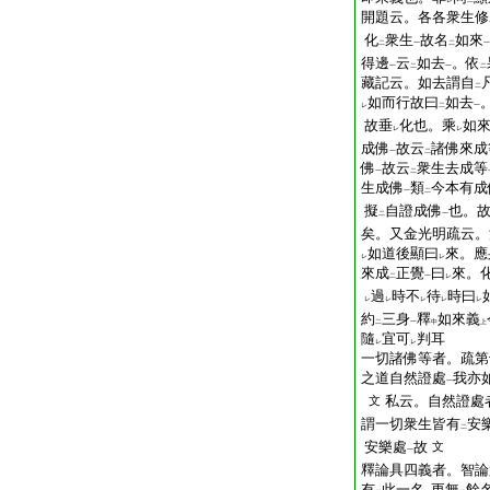
レ
二
開題云。各各衆生修
化
衆生
故名
如來
二
一
二
一
得邊
云
如去
。依
一
二
一
二
藏記云。如去謂自
二
如而行故曰
如去
レ
二
一
故垂
化也。乘
如
レ
レ
成佛
故云
諸佛來成
一
二
佛
故云
衆生去成等
一
二
生成佛
類
今本有成
一
二
擬
自證成佛
也。
二
一
矣。又金光明疏云。
如道後顯曰
來。應
レ
レ
來成
正覺
曰
來。
二
一
レ
過
時不
待
時曰
レ
レ
レ
レ
レ
約
三身
釋
如來義
二
一
中
上
隨
宜可
判耳
レ
レ
一切諸佛等者。疏第
之道自然證處
我亦
一
私云。自然證處
文
謂一切衆生皆有
安
二
安樂處
故
文
一
釋論具四義者。智論
有
此一名
更無
餘