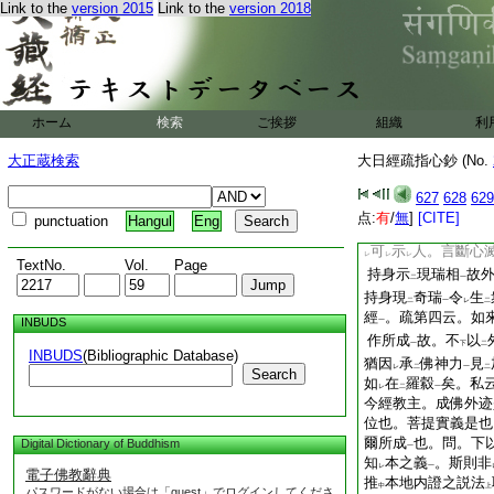
Link to the
version 2015
Link to the
version 2018
矣
如來自證之智等者。
菩提
若離
如來
乃至
二
薩
尚非
其境界
矣
一
二
一
自證境界
耶。或云
一
加持世界瑞相
而令
ホーム
検索
ご挨拶
組織
利
一
レ
疑問
説
此大日經自
一
二
界設以
神力
不
可
大正蔵検索
大日經疏指心鈔 (No.
二
一
旨
。説與
證異故
一
レ
627
628
629
無
遺無
令
取
證
二
レ
レ
点:
有
/
無
]
[CITE]
punctuation
Hangul
Eng
云。本地無相自證唯
可
示
人。言斷心
レ
レ
レ
TextNo.
Vol.
Page
持身示
現瑞相
故
二
一
持身現
奇瑞
令
生
二
一
レ
二
經
。疏第四云。如
INBUDS
一
作所成
故。不
以
一
下
二
INBUDS
(Bibliographic Database)
猶因
承
佛神力
見
レ
二
一
二
Search
如
在
羅縠
矣。私
レ
二
一
今經教主。成佛外迹
位也。菩提實義是也
爾所成
也。問。下
Digital Dictionary of Buddhism
一
知
本之義
。斯則非
レ
一
電子佛教辭典
推
本地内證之説法
中
上
パスワードがない場合は「guest」でログインしてくださ