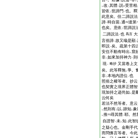
一
二
一
レ
改
其體
説
受苦相
レ
二
一
中
皆依
世諦門
也。釋
二
一
此意矣。但二諦説法
諦
時自當
通
達第
一
レ
也矣。意依
世諦説
二
二諦説法
也
大
爲言
一
言俗諦
故又喩是顯
一
二
即説
矣。疏第十四
一
安住不動有時出
窟
レ
非
如來加持神力
則
二
一
現
又當卷上文
略抄
一
矣。此等釋無
爭。
レ
非
本地内證位
也
二
一
照俗之權等者。抄云
也契實之境界正體智
現加持之迹尚如
是
レ
云何矣
若法不然等者。意云
然則有
以
跡知
象
レ
三
レ
レ
推
尋其體
耶。然
レ
一
自證智
未
知
此智
一
レ
二
之疑心也。金剛手代
而問佛言等者。今此