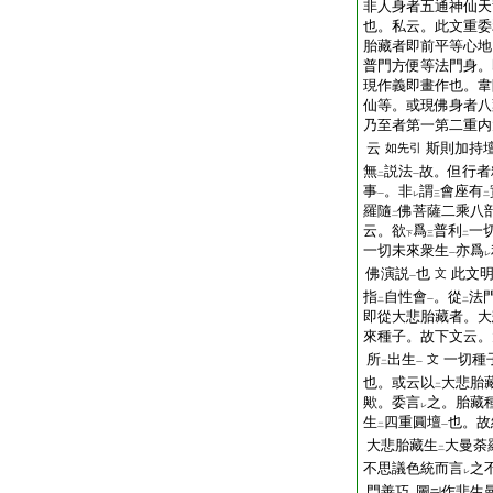
非人身者五通神仙天
也。私云。此文重委
胎藏者即前平等心地
普門方便等法門身。
現作義即畫作也。韋
仙等。或現佛身者八
乃至者第一第二重内
云
斯則加持
如先引
無
説法
故。但行者
二
一
事
。非
謂
會座有
一
レ
三
二
羅隨
佛菩薩二乘八
二
云。欲
爲
普利
一
下
三
二
一切未來衆生
亦爲
一
レ
佛演説
也
此文
文
一
指
自性會
。從
法
二
一
二
即從大悲胎藏者。大
來種子。故下文云。
所
出生
一切種
文
二
一
也。或云以
大悲胎
二
歟。委言
之。胎藏
レ
生
四重圓壇
也。故
二
一
大悲胎藏生
大曼荼
二
不思議色統而言
之
レ
門善巧
圖
作悲生