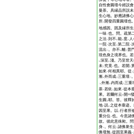
自性會圓壇今經説會
曼荼。具縁品所説未
生心地。妙應諸佛心
所
開發四重圓壇也
二
地感因。因及縁所生
一味
也。問。疏第
一
之法
則不
能
度
人
一
レ
レ
レ
一院
次至
第二院
一
二
一
流出
。亦不
離
普
一
レ
二
現色身之境界也。若
深至
淺。乃至世天
レ
レ
未
究竟
也。若開
二
一
二
如來
何相異耶。從
一
二
漸
外而成
三重壇
レ
二
一
外漸
内而成
三重
レ
レ
二
荼
若依
如來
從本
一
二
一
果。若爾何云
開
下
生圓
耶。答。彼釋
上
地
説
之從本垂迹。
一
レ
因至果。以
行者所
二
重分位
也。今意諸
一
故。彼此意殊歟。問
身
。何云
諸佛衆生
一
二
佛壇無
從因至果義
二
一