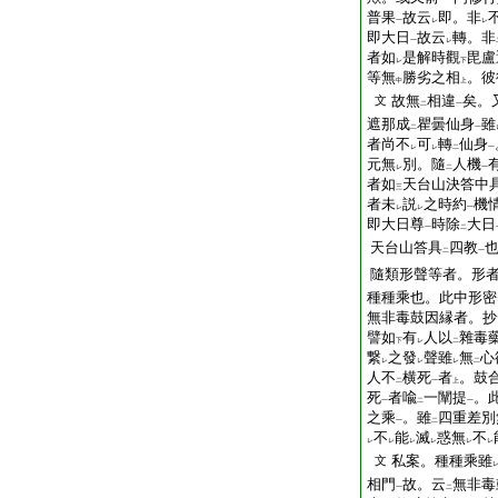
普果
故云
即。非
一
レ
レ
即大日
故云
轉。非
一
レ
者如
是解時觀
毘盧
レ
下
等無
勝劣之相
。彼
中
上
故無
相違
矣。
文
二
一
遮那成
瞿曇仙身
雖
二
一
者尚不
可
轉
仙身
レ
レ
二
一
元無
別。隨
人機
レ
二
一
者如
天台山決答中
三
者未
説
之時約
機
レ
レ
一
即大日尊
時除
大日
一
二
天台山答具
四教
二
一
隨類形聲等者。形
種種乘也。此中形密
無非毒鼓因縁者。抄
譬如
有
人以
雜毒
下
レ
二
繋
之發
聲雖
無
心
レ
レ
レ
二
人不
横死
者
。鼓
二
一
上
死
者喩
一闡提
。
一
二
一
之乘
。雖
四重差別
一
二
不
能
滅
惑無
不
レ
レ
レ
レ
レ
レ
私案。種種乘雖
文
相門
故。云
無非毒
一
二