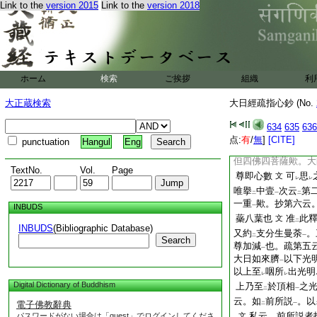
Link to the
version 2015
Link to the
version 2018
屬四大菩薩也。四重
第三云。自
臍以上
レ
薩
。此中自有
二重
一
二
以上諸内眷屬
略抄
菩薩攝也。二乘八部
ホーム
検索
ご挨拶
組織
利
重圓中第四也。二乘
彼院中有
阿難須菩
二
大正蔵検索
大日經疏指心鈔 (No.
都外院所
列八部衆
レ
重
耳。又義三重但
一
634
635
636
二十云。此八葉即
点:
有
/
無
]
[CITE]
punctuation
Hangul
Eng
爾四重皆約
能圍遶
二
但四佛四菩薩歟。大
TextNo.
Vol.
Page
尊即心數
可
思
文
レ
レ
唯擧
中壹
次云
第
二
一
二
一重
歟。抄第六云
INBUDS
一
蘂八葉也
准
此
文
二
INBUDS
(Bibliographic Database)
又約
支分生曼荼
。
二
一
Search
尊加減
也。疏第五
一
大日如來臍
以下光
一
以上至
咽所
出光明
レ
レ
Digital Dictionary of Buddhism
上乃至
於頂相
之
二
一
云。如
前所説
。以
電子佛教辭典
二
一
私云。前所説者
パスワードがない場合は「guest」でログインしてくださ
文