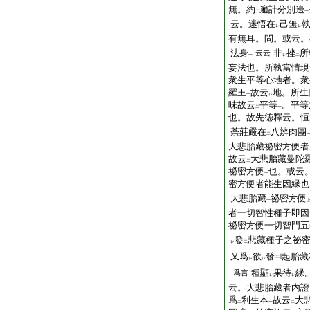
無。約
遍計分別邊
二
一
云。迷悟在
己無
レ
レ
有無耳。問。或云。
法身
非
挫
所
云云
一
レ
二
妄法也。所執當情現
衆生平等心地者。衆
羅王
故云
地。所生
一
レ
味故云
平等
。平等
二
一
也。故先徳釋云。恒
荼莊嚴在
八辨肉團
二
大悲胎藏祕密方便者
故云
大悲胎藏曼陀
二
祕密方便
也。或云
一
密方便者能生因縁也
大悲胎藏
祕密方便
一
者一切智性種子即因
祕密方便一切智門五
發
悲藏種子之祕
レ
二
又爲
欲
發
起胎藏
レ
レ
種顯
果待
縁
爲言
レ
レ
云。大悲胎藏者内證
爲
利生本
故云
大
二
一
二