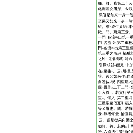
耶。答。疏第二十云
此則差次淺深。今以
果但是如來一身一
至果又如來一身一智
歟。准
衆生又約
本
三
二
歟。問。疏第三云。
一門
各流
出第一
一
門
各流
出第二重種
一
二
門
各流
出第三重
一
第三重之所
引攝成
二
之所
引攝成就
能通
二
一
引攝成就
能見
中
一
二
在
衆生
。云
引攝
二
一
二
答。彼又如來住
自
二
自證位
現
四重壇
一
二
一
礙
且作
上下二門
一
二
一
引入義
。若實行第
一
重
。何入
第二重
一
二
一
三重聖衆假互引攝入
等又爾也。問。若爾
云
無者何云
輪圓具
レ
二
云。皆是從果向因
如何。答。若約
十
二
邊
六道四生皆到於
一