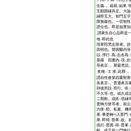
一
生義
。疏就
如來
一
二
一
互顯因縁具足。大論
縁即五大。智門五字
障無礙也。一切智性
證位也。即是如實知
謂衆生自心品即是
地
即此也
一
現韋陀梵志形者。抄
四明也。聲因醫内等
以
淨行
爲
志名爲
二
一
レ
二
荼羅 四重内
現
此
一
二
等眞言
。瞿曇梵語
一
炙種
准
此釋
。
文
一
二
一
謂自性會第四重聖衆
各眞言
。普通眞言
一
持彼所説
而行。依
一
二
不久等
也。或久或
一
二類歟。或依
宿縁
二
更轉方便等者。前云
方便
耶。私案。機
一
果
畢更轉
入普門
一
一
果
即得
普果
故。
一
二
一
或行
普因
得
普果
二
一
二
一
歟。或又前一門修行