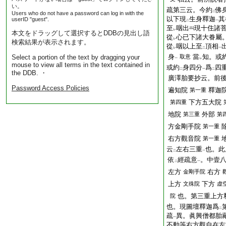
い。
疏第三云。今約
佛
二
Users who do not have a password can log in with the
以下現
生身釋迦
其
userID "guest".
二
一
至
咽出
現十住諸
レ
本文をドラッグして選択するとDDBの見出し語
從
心已下諸大眷屬
レ
検索結果が表示されます。
從
咽以上至
頂相
レ
二
一
身
當
知。或
Select a portion of the text by dragging your
取意
一
レ
mouse to view all terms in the text contained in
或約
身四分
爲
四
二
一
二
the DDB. ・
廣澤胎要抄云。前
Password Access Policies
遍知院
釋迦
第一重
下方五大院
第四重
地院
外部
第三重
第
方金剛手院
第一重
右方觀音院
第一重
云
左右三重
也。此
二
一
依
經疏意
。中壹
二
一
左方
右方
金剛手院
上方
下方
文殊院
虚
也。第三重上方
院
也。現圖壇釋迦爲
二
疏
異。眞興僧都胎
一
不動等右方觀自在左