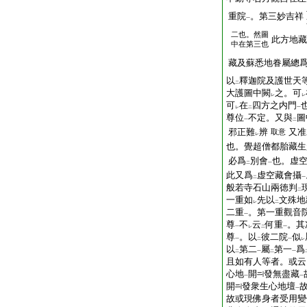
重院
。第三妙吉祥
一
二也。然圖
此方地藏
中在第三也
藏及蘇悉地眷屬總
以
釋迦院及護世天
二
大護圖中闕
之。可
レ
レ
可
在
四方之内門
レ
二
一
尊位
不定。又與
圖
一
二
邪正難
辨
又准
取意
レ
也。覺超僧都胎藏生
必爲
別會
也。虚
二
一
此又爲
虚空藏會攝
二
一
般若寺石山兩徳判
二
一重如
先以
文殊地
レ
二
二重
。第一重觀音
一
尊
不
云
何重
。其
一
レ
二
一
尊
。以
彼二院
似
一
二
一
レ
以
第二
屬
第一
爲
二
一
二
一
且如有人等者。或云
心地
開
發無盡藏
一
一
開
發衆生心地壇
一
故或現佛身者受用變