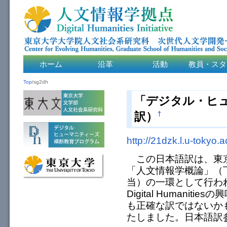
ホーム
沿革
活動
教員・スタ
Top
/
sg2dh
「デジタル・ヒ
訳）
†
http://21dzk.l.u-tokyo.
この日本語訳は、東京
「人文情報学概論」（下田正
当）の一環として行わ
Digital Human
も正確な訳ではないか
たしました。日本語訳