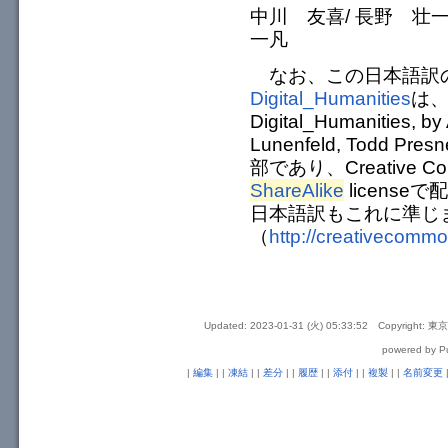
中川 友喜/ 長野 壮一
一凡
なお、この日本語訳
Digital_Humanities
は、
Digital_Humanities, by
Lunenfeld, Todd Presn
部であり、Creative Commo
ShareAlike
licens
日本語訳もこれに準じ
（
http://creativecommo
Updated: 2023-01-31 (火) 05:33:52
Copyright: 東京大学
powered by Pu
|
編集
| |
凍結
| |
差分
| |
履歴
| |
添付
| |
複製
| |
名前変更
|