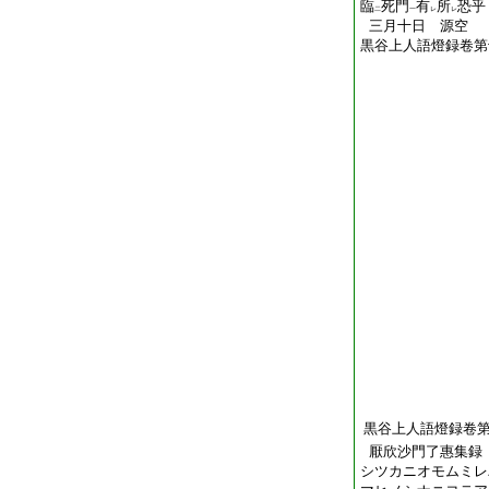
臨
死門
有
所
恐乎
二
一
レ
レ
三月十日 源空
黒谷上人語燈録卷第
黒谷上人語燈録卷
厭欣沙門了惠集録
シツカニオモムミレ