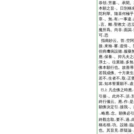
恭領
芳書
。承聞。
二
一
本願之旨
。日別稱
一
陀利華。隨喜何極乎
章
。無
有
一事違
一
レ
三
二
言。離
聖教文
恣
レ
二
一
魔所爲。尚非
面謁
二
一
可
恐
レ
指南鈔云。答
空阿
二
接
來翰
審
道情
。
二
一
二
一
但痟𤸎病設雖
服藥
二
應
保養
。抑凡夫之
二
一
淨土
。往業雖
多無
一
レ
佛本願行也。故善導
若我成佛。十方衆生
若不
生者不
取
正
レ
レ
二
當
知本誓重願不
虚
レ
レ
凡念佛之時應
巳上
レ
引接
。此外不
須
一
レ
二
終行儀云。應
作
是
レ
二
願佛決定引
接我
。
二
一
略應
念。願佛必
レ
レ
終觀念取
要不
過
レ
レ
レ
稱名積
功。設雖
臨
レ
二
也。其旨見
群疑論
二
一