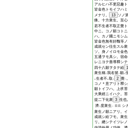
アルヒハ不更惡趣ト
皆金色トモイフハミ
メナリ。
13
ソノ
佛。十方衆生。至心
若不生者不取正覺ト
中ニ。コノ願コトニ
ハ。カノ國ニモシム
皆金色無有好醜等ノ
成就セン往生スル衆
ソ。身ノイロモ金色
五通ヲモ具シ。宿命
レニヨテ善導釋シテ
四十八願ヲタテ給
衆生稱
我名號
願
二
一
レ
生者不
取
2
覺
レ
レ
二
一
コノ＊意アリト釋シ
願トイフハ。上求菩
大乘經ニイハク。菩
提二下化衆
3
生也
濟
度衆生
シ
云云
二
一
衆生ノ願ニアリ。イ
成就シ給フモ。衆生
リ。總シテイツレノ
内證外用ノ功徳。濟