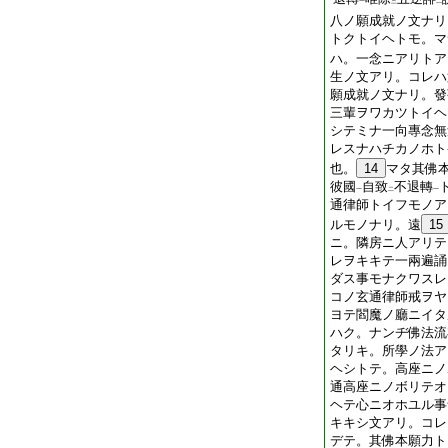
一
三
二
八ノ願成就ノ文ナリ
トクトイヘトモ。マ
ハ。一念ニアリトア
生ノ文アリ。コレハ
願成就ノ文ナリ。發
三輩ヲワカツトイヘ
シテミナ一向專念無
レスナハチカノホト
也。
14
マタ其佛
彼國
自致
不退轉
一
二
一
通律師トイフモノア
ルモノナリ。遠
15
ニ。隣房ニ人アリテ
レヲキキテ一兩遍誦
ダス事モナクワスレ
コノ玄通律師戒ヲヤ
ヨテ閻魔ノ廳ニイタ
ハク。ナンヂ佛法流
タリキ。所學ノ法ア
ヘシトテ。高座ニノ
通高座ニノボリテオ
ヘテ心ニオホユル事
キキシ文アリ。コレ
デテ。其佛本願力ト