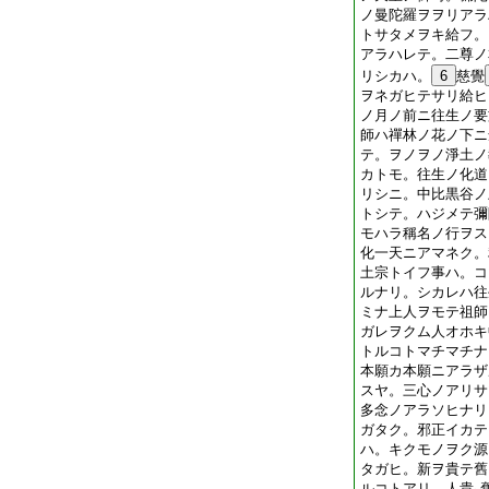
ノ曼陀羅ヲヲリアラ
トサタメヲキ給フ。
アラハレテ。二尊ノ
リシカハ。
6
慈覺
ヲネガヒテサリ給ヒ
ノ月ノ前ニ往生ノ要
師ハ禪林ノ花ノ下ニ
テ。ヲノヲノ淨土ノ
カトモ。往生ノ化道
リシニ。中比黒谷ノ
トシテ。ハジメテ彌
モハラ稱名ノ行ヲス
化一天ニアマネク。
土宗トイフ事ハ。コ
ルナリ。シカレハ往
ミナ上人ヲモテ祖師
ガレヲクム人オホキ
トルコトマチマチナ
本願カ本願ニアラザ
スヤ。三心ノアリサ
多念ノアラソヒナリ
ガタク。邪正イカテ
ハ。キクモノヲク源
タガヒ。新ヲ貴テ舊
ルコトアリ。人貴