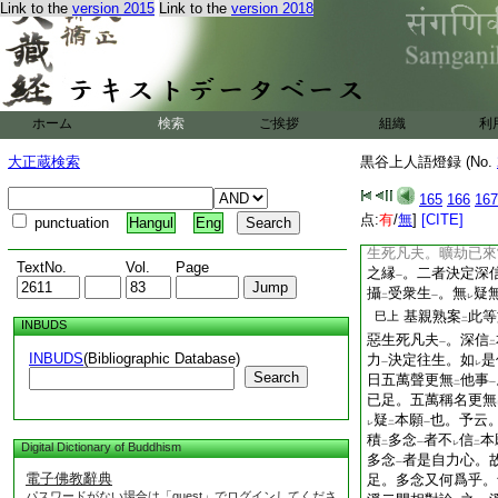
Link to the
version 2015
Link to the
version 2018
諸方答書第十七
基親取
信本願
章
二
一
雙卷經上云。設我得
欲
生
我國
乃至十
レ
二
一
同經下云。諸
已上
ホーム
検索
ご挨拶
組織
利
喜乃至一念至心迥向
大正蔵検索
黒谷上人語燈録 (No.
生
往
不退轉
已上
一
二
一
本弘誓願及稱
名號
二
一
165
166
167
得
往生
。乃至一念
中
上
点:
有
/
無
]
[CITE]
punctuation
Hangul
Eng
觀經疏云。一
巳上
生死凡夫。曠劫已來
TextNo.
Vol.
Page
之縁
。二者決定深
一
攝
受衆生
。無
疑
二
一
レ
基親熟案
此等
巳上
二
INBUDS
惡生死凡夫
。深信
一
二
INBUDS
(Bibliographic Database)
力
決定往生。如
是
一
レ
Search
日五萬聲更無
他事
二
一
已足。五萬稱名更無
疑
本願
也。予云
レ
二
一
積
多念
者不
信
本
二
一
レ
二
Digital Dictionary of Buddhism
多念
者是自力心。
一
電子佛教辭典
足。多念又何爲乎。
パスワードがない場合は「guest」でログインしてくださ