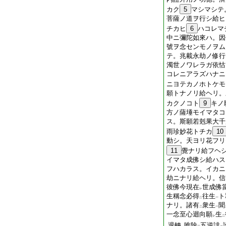
カク
5
マシマシテ
菩薩ノ道ヲ行シ給ヒ
チカヒ
6
ハコレマ
中ニ彌陀如來ハ。因
號ヲ念センモノヲム
テ。兆載永劫ノ修行
濁世ノワレラガ依怙
コレニアラズハナニ
ニヨテカノホトケモ
願トナノリ給ヘリ。
カクノコト
9
キノ
方ノ薩埵モイマタコ
ス。斯願若剋果大千
雨珍妙花トチカ
10
動シ。天ヨリ花フリ
11
覺ナリ給フヘ
イマタ成佛シ給ハス
フハカラス。イカニ
劫ニナリ給ヘリ。信
彼佛今現在
世成佛
レ
生稱念必得
往生
ト
二
一
ナリ。諸有
衆生
聞
二
一
一念至心迴向願
生
レ
二
退轉
唯除
五逆誹