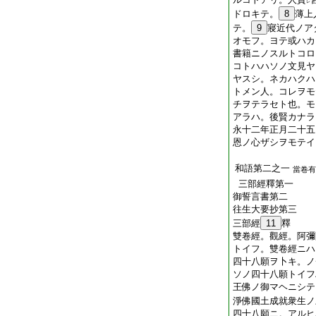
レ
ドロキテ。
8
薄上
テ。
9
寢近代ノア
オモフ。ヨテ或ハカ
書籍ニノスルトコロ
コトハハソノ文見ヤ
ヤスシ。ネカハクハ
トメン人。コレヲモ
チヲテラセト也。モ
アラハ。後賢カナラ
永十二年正月二十五
恩ノ心ザシヲモテイ
和語第二之一
當卷有
三部經釋第一
御誓言書第二
往生大要抄第三
三部經
11
釋
雙卷經。觀經。阿彌
トイフ。雙卷經ニハ
四十八願ヲ卜キ。ノ
ソノ四十八願トイフ
王佛ノ御マヘニシテ
淨佛國土成就衆生ノ
四十八願ニ。アルヒ