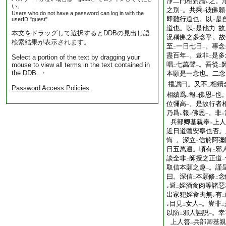
淨二門相對論
之。
レ
い。
之別
。共乘
彼佛願
一
二
Users who do not have a password can log in with the
即難行道也。以
是
userID "guest".
二
道也。以
是他力
故
二
一
本文をドラッグして選択するとDDBの見出し語
況稱佛之多念乎。故
検索結果が表示されます。
至
一日七日
。專念
二
一
盡百年
。豈非
是多
Select a portion of the text by dragging your
一
二
唱
七萬聲
。吾從
mouse to view all terms in the text contained in
二
一
二
the DDB. ・
本願是一念也。二念
禮讃曰。又不
相續
三
Password Access Policies
相續爲
報
佛恩
也
レ
二
一
位彌高
。是故行者
一
乃爲
報
佛恩
。非
レ
二
一
二
兵部卿基親奉
上人
二
近日道體安寧也否。
悔
。深立
信於阿彌
一
二
日五萬遍。頃有
邪
二
談全非
師授之正道
二
一
取信本願之趣
。謹
一
曰。深信
本願修
念
二
二
避
婬酒食肉等諸惡
レ
二
出家犯婬食肉無
有
レ
二
目見
女人
。豈非
レ
二
一
二
以防
邪人誣説
。幸
二
一
上人答
兵部卿基親
二