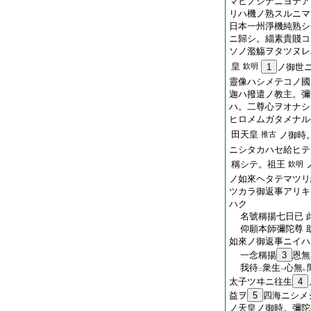
マヒノシナニヨテア
リハ機ノ熟スルニマ
日本一州淨機純熟シ
ニ歸シ。緇素貴賤コ
ソノ濫觴ヲタツヌレ
皇
欽明
1
ノ御世
靈像ハシメテコノ國
迦ハ撥遣ノ教主。彌
ハ。二尊心ヲオナシ
ヒロメムガタメナル
田天皇
推古
ノ御時
ニシタカハセ給ヒテ
稱シテ。祖王
欽明
ノ如來ヘタテマツリ
ツカラ御返事アリキ
ハク
名號稱揚七日已 
仰願本師彌陀尊 
如來ノ御返事ニイハ
一念稱揚
3
恩無
我待
衆生
心無
二
一
レ
太子ツヰニ往生
4
益ヲ
5
四海ニシメ
ノ天皇ノ御時。彌陀