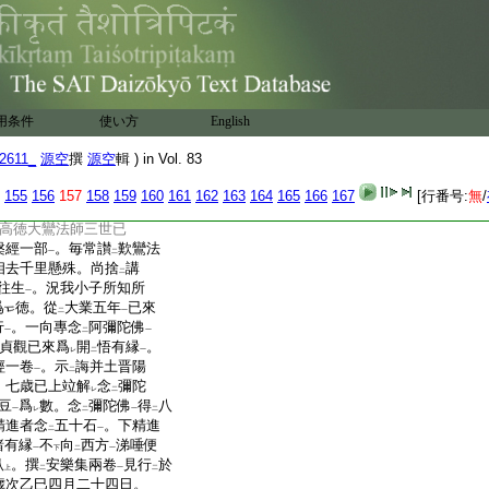
一服鮮潔爲
體。儀貎充偉
レ
生舒顏引接。六時篤敬初
來弗
絶。讒有
餘暇口
レ
二
萬
爲
限。聲聲相注弘
於淨
一
レ
二
師
訓觀門
。西行廣流斯
中
上
勝之僧。京寺弘福逃
名
レ
用条件
使い方
English
其行業
。宣
通淨土
所在
一
二
一
傳
攝論
唯心不
念。縁境
二
一
レ
2611_
源空
撰
源空
輯 ) in Vol. 83
恐難
繼想
。綽今年八十有
二
一
存焉
155
156
157
158
159
160
161
162
163
164
165
166
167
[行番号:
無
/
門道綽法師者亦是并
高徳大鸞法師三世已
槃經一部
。毎常讃
歎鸞法
一
二
相去千里懸殊。尚捨
講
二
往生
。況我小子所知所
一
爲
徳。從
大業五年
已來
二
一
行
。一向專念
阿彌陀佛
一
二
一
貞觀已來爲
開
悟有縁
。
レ
二
一
經一卷
。示
誨并土晋陽
一
二
。七歳已上竝解
念
彌陀
レ
二
豆
爲
數。念
彌陀佛
得
八
一
レ
二
一
二
精進者念
五十石
。下精進
二
一
諸有縁
不
向
西方
涕唾便
一
下
二
一
臥
。撰
安樂集兩卷
見行
於
上
二
一
二
歳次乙巳四月二十四日。