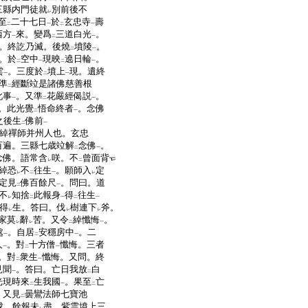
三縣内門徒就
別前後不
レ
至
二十七日
於
玄忠寺
壽
二
一
二
一
西方
來。變爲
三道白光
。
一
二
一
。終訖乃滅。後燒
墳陵
。
二
一
。於
空中
現映
遶日輪
。
二
一
二
一
雲
。三度於
墳上
現。遺終
一
二
一
準
經斷竝是諸佛慈善根
二
此事
。又準
花嚴經偈説
。
一
二
一
。此光覺
悟命終者
。念佛
二
一
之後生
佛前
二
一
綽禪師并州人也。玄忠
百遍。三縣七歳竝解
念佛
。
二
一
念佛。語常含
咲。不
曾面背
レ
二
綽恐
不
往生
。願師入
定
レ
二
一
レ
定見
佛百餘尺
。問曰。道
二
一
不
知捨
此報身
得
往生
レ
二
一
二
一
得
生。答曰。伐
樹連下
斧。
レ
レ
レ
家莫
辭
苦。又令
綽懺悔
。
レ
レ
二
一
處
。自居
安穩房中
。二
一
二
一
人
。對
十方僧
懺悔。三者
一
二
一
。對
衆生
懺悔。又問。終
二
一
見聞
。答曰。亡日我放
白
一
二
光現時來
生我國
。果至
亡
二
一
二
。又見
曇鸞法師七寶池
二
成。餘報未
盡。紫雲墳上三