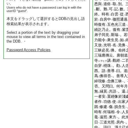
い。
悉與
道俗
取
別。
二
一
レ
Users who do not have a password can log in with the
斷。難
可
記
數。
レ
レ
レ
レ
userID "guest".
終。時有
白雲
從
二
一
二
本文をドラッグして選択するとDDBの見出し語
於
自房中
徹照通過
二
一
検索結果が表示されます。
時復有
五色光三道
二
一
繞訖乃止。復有
紫
二
Select a portion of the text by dragging your
弟子同見
斯瑞
。若
mouse to view all terms in the text contained in
二
一
力能令
衆生見
如
the DDB. ・
三
二
レ
又放
光明
名
見佛
二
一
二
一
Password Access Policies
三昧必見
佛。命終
レ
三瑞應傳云。唐朝道
寺
講
觀經
二
ニヲヒテ
二
一
自穿
槵珠
。勸
人
二
一
レ
西。語
善導
曰。道
二
一
爲
佛得否
。善導入
二
一
綽現修
念佛三昧
。
二
一
否。又問曰。何年月
無
縁莫
共語
。還
レ
二
一
レ
一者安
置經像於淺
二
者作
功徳
使
出家
二
一
二
因
修建
傷
損含生
二
一
二
一
時有
何瑞相
令
人
二
一
二
毫
遠照
東方
。此
一
二
一
日
三道光照
房内
一
二
一
中
。語曰。淨土已