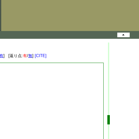
有
] [返り点:
有
/
無
]
[CITE]