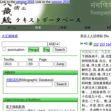
Link to the
version 2015
Link to the
version 2018
業
坐常面
西。晨宵
一
レ
并部推
焉。顧眄風
レ
不
缺
行接唱承拜生
レ
レ
誦
佛名
。日以
七
二
一
二
業
。故得
鎔鑄有識
一
下
其人矣。沙門道撫名
ホーム
検索
ご挨拶
組織
利
往赴既達
玄忠
同
二
一
二
彌増。今有
惰夫
口
二
一
大正蔵検索
黒谷上人語燈録 (No.
又乖。用
此招
生。
レ
レ
四而神氣明爽。宗紹
152
153
154
二迦才淨土論云。沙
punctuation
Hangul
Eng
州晋陽人也。乃是前
下懸孫弟子。講
涅
二
TextNo.
Vol.
Page
師智徳高遠
自云。
一
説
修
淨土業
已見
一
二
一
二
解何足
爲
多將
此
二
レ
レ
INBUDS
即捨
講説
修
淨土
二
一
二
禮拜供養相續無間。
INBUDS
(Bibliographic Database)
時時敷
演無量壽觀
Search
二
大原汶水三縣道俗
一
佛
。上精進者用
小
一
二
十石或九十石
。中
一
Digital Dictionary of Buddhism
者念
二十石
。教
二
一
二
利
。不背
西方
坐
電子佛教辭典
上
二
一
世
。去貞觀十九年
パスワードがない場合は「guest」でログインしてくださ
一