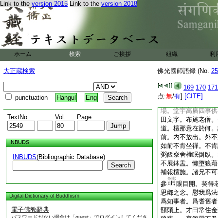
Link to the
version 2015
Link to the
version 2018
若是獨脱底人。或有
道理。或不帶道理。
透得此公案。一大藏
透底我在大唐時。院
取信於人。却不在大
本之招。多有衲子。
ホーム
検索
ご挨拶
組織
利
道。我三兩年便回。
説。諸人見老僧。却
大正蔵検索
佛光國師語録 (No.
25
月。不知老僧撇掉了
來開諸兄眼目。中間
169
170
171
如生師子兒哮吼壁立
点:
無
/
有
]
[CITE]
punctuation
Hangul
Eng
雪屈方稱我數萬里遠
場。堂宇高廣四事供
TextNo.
Vol.
Page
田文字。布施老僧。
道。檀那意在於何。
前。内不放出。外不
INBUDS
如前不肯坐禪。不肯
粥飯寮舍權眠倒臥。
INBUDS
(Bibliographic Database)
不展鉢盂。懶墮狼藉
Search
補報檀施。諸兄不可
參
眼目開。契得
思鄕之念。慰我爲法
Digital Dictionary of Buddhism
爲知事者。爲耆舊者
電子佛教辭典
額頭上。才曰常住金
パスワードがない場合は「guest」でログインしてくださ