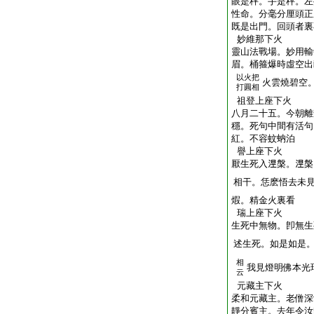
眼是秤。手是秤。左
性命。分毫分厘頭正
既是出門。回頭者裏
妙維那下火
靈山法戰場。妙用輸
眉。桶箍爆時虛空出
以火把
火雲燒碧空
打圓相
祖登上座下火
八月二十五。今朝離
穩。死句中間有活句
紅。不容蚊蚋泊
譽上座下火
厭生死入𣵀槃。𣵀
相干。恁麽悟去未
煆。精金火裏看
瑞上座下火
生死中無物。卽無生
述生死。如是如是
相
我見燈明佛本光
云
元藏主下火
柔和元藏主。老僧深
靜分賓主。去年令汝