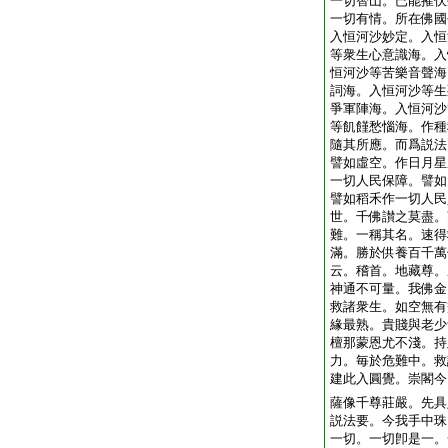
一切智山。已能摧伏
一切有情。所在佛國
入恒河沙妙定。入恒
等衆生心意識海。入
恒河沙等苦樂音聲海
詞海。入恒河沙等生
爭軍陣海。入恒河沙
等飢饉愁惱海。作種
隨其所應。而爲説法
譬如虛空。作日月星
一切人民保障。譬如
譬如稻禾作一切人民
世。千佛讃之莫盡。
難。一稱其名。速得
滿。勝於供養百千萬
云。稽首。地藏尊。
神通不可量。我佛金
救諸衆生。如空無有
緣最熟。貴賤與老少
檀那蒙恩尤不淺。持
力。毎於危難中。救
建此入圓覺。崇閣今
薩像千尊莊嚴。先具
説法要。今我手中珠
一切。一切卽是一。