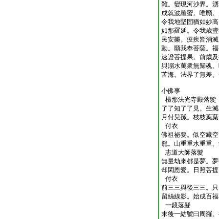
雜。變現河沙界。湧
成就波羅蜜。唯願。
令我地堅固猶如妙高
如那羅延。令我歳豐
民安樂。疫疾皆消滅
動。願我奉菩薩。福
速證菩提果。前歳及
與溺水萬衆無歸魂。
苦海。法界了無差。
小佛事
檀那法光寺殿落髮
了了知了了見。生滅
月付兒孫。枝枝葉葉
付衣
佛祖祕要。似空藏空
籠。山重重水重重。
志道大師落髮
無量劫來都是夢。夢
却閑恩愛。日照菩提
付衣
前三三與後三三。只
留絲線影。始成百福
一鏡落髮
末後一結號曰周羅。