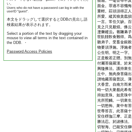
狼藉。一毫管帶不及
い。
面金。罪過不容懺悔
Users who do not have a password can log in with the
重輕。莊頭須得正人
userID "guest".
所愛。縱其狼貪蠧損
本文をドラッグして選択するとDDBの見出し語
一言。常住欠缺。百
検索結果が表示されます。
見之只見厭煩。佛云
𣵀槃經云。若諸弟
Select a portion of the text by dragging your
世飢饉飮食難得。爲
mouse to view all terms in the text contained in
聽弟子。受畜金銀榖
the DDB. ・
物要須淨施。淨施者
Password Access Policies
公生明。明之一字。
正是般若正體。別無
付屬菩薩羅漢。於末
興隆佛法。護持衆生
丘中。無肉身菩薩出
讃地藏菩薩普説。薄
大香雲。自南方而來
時一切大衆覩此希有
持如意珠。如意珠中
光所照觸。一切衆生
一切愁怖。衆中有菩
世尊答言。此菩薩十
安住楞伽三摩。正是
勝法忍。於諸佛法。
切智海。已能安住獅