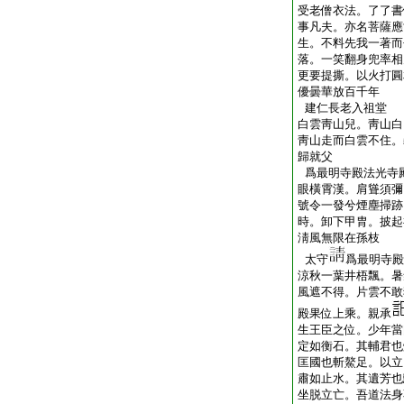
受老僧衣法。了了書
事凡夫。亦名菩薩應
生。不料先我一著而
落。一笑翻身兜率相
更要提撕。以火打圓
優曇華放百千年
建仁長老入祖堂
白雲靑山兒。靑山白
靑山走而白雲不住。
歸就父
爲最明寺殿法光寺
眼橫霄漢。肩聳須彌
號令一發兮煙塵掃跡
時。卸下甲胄。披起
淸風無限在孫枝
太守
爲最明寺殿
涼秋一葉井梧飄。暑
風遮不得。片雲不敢
殿果位上乘。親承
生王臣之位。少年當
定如衡石。其輔君也
匡國也斬鰲足。以立
肅如止水。其遺芳也
坐脱立亡。吾道法身