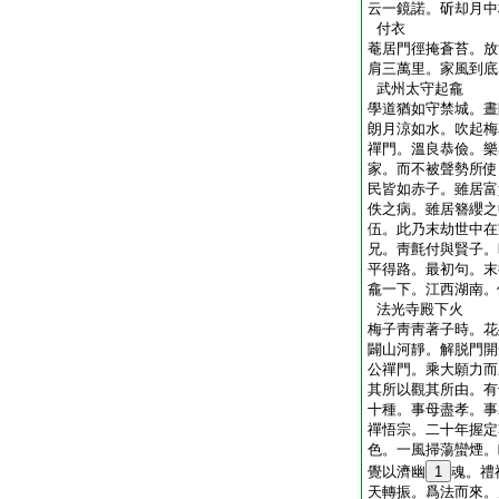
云一鏡諾。斫却月中
付衣
菴居門徑掩蒼苔。放
肩三萬里。家風到底
武州太守起龕
學道猶如守禁城。晝
朗月涼如水。吹起梅
禪門。溫良恭儉。樂
家。而不被聲勢所使
民皆如赤子。雖居富
佚之病。雖居簪纓之
伍。此乃末劫世中在
兄。靑氈付與賢子。
平得路。最初句。末
龕一下。江西湖南。
法光寺殿下火
梅子靑靑著子時。花
闢山河靜。解脱門開
公禪門。乘大願力而
其所以觀其所由。有
十種。事母盡孝。事
禪悟宗。二十年握定
色。一風掃蕩蠻煙。
覺以濟幽
1
魂。禮
天轉振。爲法而來。