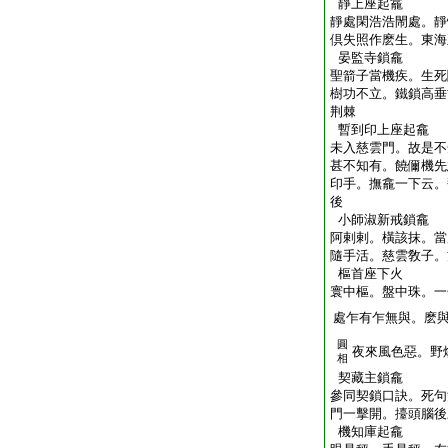
靜上座起龕
靜處閑浩浩閙處。靜
倶失照作麽生。東海
晏監寺鎖龕
聖箭子當機疾。生死
樹功不立。鐵鎖高垂
荆棘
暫到印上座起龕
未入慈雲門。故是不
甚不知有。饒儞機先
印手。撫龕一下云。
後
小師淑新戒鎖龕
阿剌剌。橫該抹。當
隨手活。慈雲敎子。
樞首座下火
寰中樞。盤中珠。一
處乍有乍無與。麽
圓
夜來風色惡。野
相
契藏主鎖龕
參同契鎖口訣。死句
門一擊開。擡頭腦後
機知庫起龕