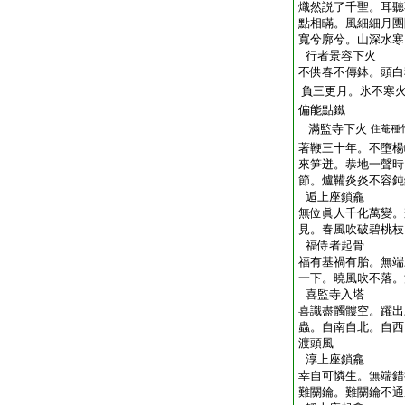
熾然説了千聖。耳聽
點相瞞。風細細月團
寬兮廓兮。山深水寒
行者景容下火
不供春不傳鉢。頭白
負三更月。氷不寒
偏能點鐵
滿監寺下火
住菴種
著鞭三十年。不墮楊
來笋迸。恭地一聲時
節。爐鞴炎炎不容鈍
逅上座鎖龕
無位眞人千化萬變。
見。春風吹破碧桃枝
福侍者起骨
福有基禍有胎。無端
一下。曉風吹不落。
喜監寺入塔
喜識盡髑髏空。躍出
蟲。自南自北。自西
渡頭風
淳上座鎖龕
幸自可憐生。無端錯
難關鑰。難關鑰不通