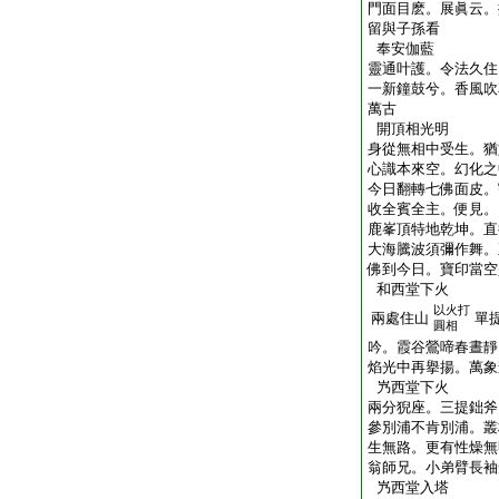
門面目麽。展眞云。
留與子孫看
奉安伽藍
靈通叶護。令法久住
一新鐘鼓兮。香風吹
萬古
開頂相光明
身從無相中受生。猶
心識本來空。幻化之
今日翻轉七佛面皮。
收全賓全主。便見。
鹿峯頂特地乾坤。直
大海騰波須彌作舞。
佛到今日。寶印當空
和西堂下火
以火打
兩處住山
單
圓相
吟。霞谷鶯啼春晝靜
焰光中再擧揚。萬象
㞧西堂下火
兩分猊座。三提鈯斧
參別浦不肯別浦。叢
生無路。更有性燥無
翁師兄。小弟臂長袖
㞧西堂入塔